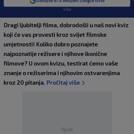
Dodajte N1 u omiljeni Google izvor
Više
Dragi ljubitelji filma, dobrodošli u naš novi kviz
koji će vas provesti kroz svijet filmske
umjetnosti! Koliko dobro poznajete
najpoznatije režisere i njihove ikonične
filmove? U ovom kvizu, testirat ćemo vaše
znanje o režiserima i njihovim ostvarenjima
kroz 20 pitanja.
Pročitaj više
Oglas