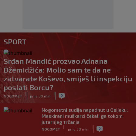
SPORT
Srđan Mandić prozvao Adnana
Džemidžića: Molio sam te da ne
zatvarate Koševo, smiješ li inspekciju
poslati Borcu?
|
|
0
NOGOMET
prije 30 min
Nogometni sudija napadnut u Osijeku:
Maskirani muškarci čekali ga tokom
jutarnjeg trčanja
|
|
0
NOGOMET
prije 38 min