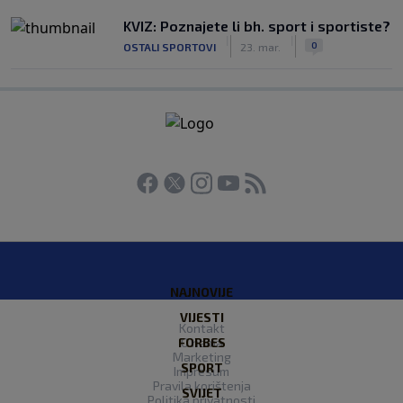
KVIZ: Poznajete li bh. sport i sportiste?
|
|
0
OSTALI SPORTOVI
23. mar.
NAJNOVIJE
VIJESTI
Kontakt
FORBES
O nama
Marketing
SPORT
Impresum
Pravila korištenja
SVIJET
Politika privatnosti