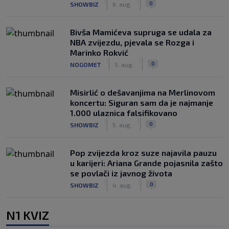
|
|
0
SHOWBIZ
6. aug.
Bivša Mamićeva supruga se udala za
NBA zvijezdu, pjevala se Rozga i
Marinko Rokvić
|
|
0
NOGOMET
5. aug.
Misirlić o dešavanjima na Merlinovom
koncertu: Siguran sam da je najmanje
1.000 ulaznica falsifikovano
|
|
0
SHOWBIZ
5. aug.
Pop zvijezda kroz suze najavila pauzu
u karijeri: Ariana Grande pojasnila zašto
se povlači iz javnog života
|
|
0
SHOWBIZ
4. aug.
N1 KVIZ