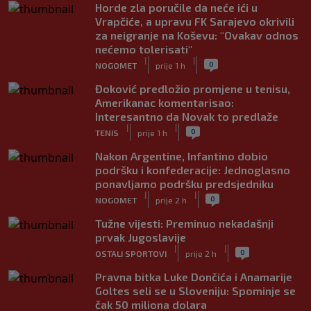
Horde zla poručile da neće ići u
Vrapčiće, a upravu FK Sarajevo okrivili
za neigranje na Koševu: "Ovakav odnos
nećemo tolerisati"
|
|
0
NOGOMET
prije 1 h
Đoković predložio promjene u tenisu,
Amerikanac komentarisao:
Interesantno da Novak to predlaže
|
|
0
TENIS
prije 1 h
Nakon Argentine, Infantino dobio
podršku i konfederacije: Jednoglasno
ponavljamo podršku predsjedniku
|
|
0
NOGOMET
prije 2 h
Tužne vijesti: Preminuo nekadašnji
prvak Jugoslavije
|
|
0
OSTALI SPORTOVI
prije 2 h
Pravna bitka Luke Dončića i Anamarije
Goltes seli se u Sloveniju: Spominje se
čak 50 miliona dolara