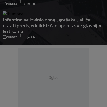
|
FORBES
prije 4 h
Infantino se izvinio zbog „grešaka“, ali će
ostati predsjednik FIFA-e uprkos sve glasnijim
kritikama
|
FORBES
prije 4 h
Oglas