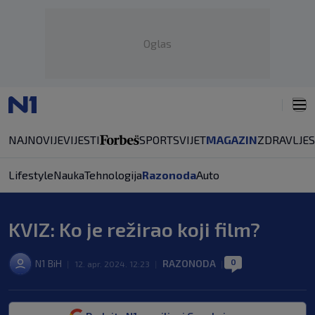
Oglas
NAJNOVIJE
VIJESTI
SPORT
SVIJET
MAGAZIN
ZDRAVLJE
Lifestyle
Nauka
Tehnologija
Razonoda
Auto
KVIZ: Ko je režirao koji film?
0
N1 BiH
RAZONODA
|
12. apr. 2024. 12:23
|
|