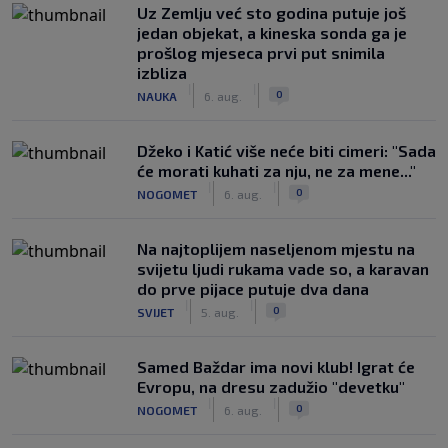
Uz Zemlju već sto godina putuje još
jedan objekat, a kineska sonda ga je
prošlog mjeseca prvi put snimila
izbliza
|
|
0
NAUKA
6. aug.
Džeko i Katić više neće biti cimeri: "Sada
će morati kuhati za nju, ne za mene..."
|
|
0
NOGOMET
6. aug.
Na najtoplijem naseljenom mjestu na
svijetu ljudi rukama vade so, a karavan
do prve pijace putuje dva dana
|
|
0
SVIJET
5. aug.
Samed Baždar ima novi klub! Igrat će
Evropu, na dresu zadužio "devetku"
|
|
0
NOGOMET
6. aug.