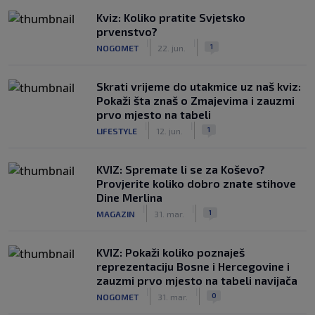
Kviz: Koliko pratite Svjetsko
prvenstvo?
|
|
1
NOGOMET
22. jun.
Skrati vrijeme do utakmice uz naš kviz:
Pokaži šta znaš o Zmajevima i zauzmi
prvo mjesto na tabeli
|
|
1
LIFESTYLE
12. jun.
KVIZ: Spremate li se za Koševo?
Provjerite koliko dobro znate stihove
Dine Merlina
|
|
1
MAGAZIN
31. mar.
KVIZ: Pokaži koliko poznaješ
reprezentaciju Bosne i Hercegovine i
zauzmi prvo mjesto na tabeli navijača
|
|
0
NOGOMET
31. mar.