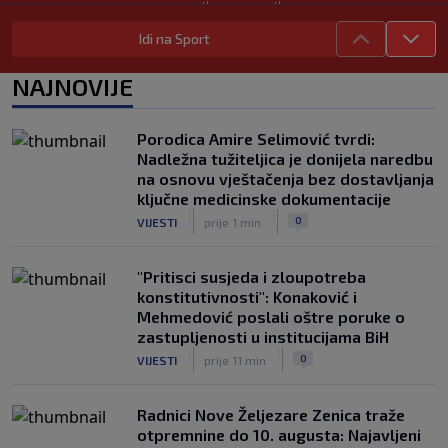
|
|
0
KOŠARKA
prije 3 h
Idi na Sport
Danas počinje nova sezona šampionata
BiH: Željezničar protiv novajlije na
NAJNOVIJE
Grbavici
|
|
0
NOGOMET
prije 3 h
Porodica Amire Selimović tvrdi:
Infantino u jeku brojnih kritika, dobio
Nadležna tužiteljica je donijela naredbu
javnu podršku jednog nogometnog
na osnovu vještačenja bez dostavljanja
saveza, ali i jednu kritiku
ključne medicinske dokumentacije
|
|
0
NOGOMET
prije 4 h
|
|
0
VIJESTI
prije 1 min
"Pritisci susjeda i zloupotreba
konstitutivnosti": Konaković i
Mehmedović poslali oštre poruke o
zastupljenosti u institucijama BiH
|
|
0
VIJESTI
prije 11 min
Radnici Nove Željezare Zenica traže
otpremnine do 10. augusta: Najavljeni