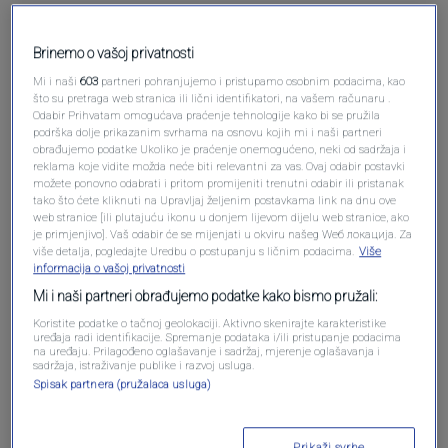
Brinemo o vašoj privatnosti
Mi i naši
603
partneri pohranjujemo i pristupamo osobnim podacima, kao
što su pretraga web stranica ili lični identifikatori, na vašem računaru .
Odabir Prihvatam omogućava praćenje tehnologije kako bi se pružila
podrška dolje prikazanim svrhama na osnovu kojih mi i naši partneri
obrađujemo podatke Ukoliko je praćenje onemogućeno, neki od sadržaja i
Oglas
reklama koje vidite možda neće biti relevantni za vas. Ovaj odabir postavki
možete ponovno odabrati i pritom promijeniti trenutni odabir ili pristanak
tako što ćete kliknuti na Upravljaj željenim postavkama link na dnu ove
web stranice [ili plutajuću ikonu u donjem lijevom dijelu web stranice, ako
je primjenjivo]. Vaš odabir će se mijenjati u okviru našeg Wеб локација. Za
više detalja, pogledajte Uredbu o postupanju s ličnim podacima.
Više
informacija o vašoj privatnosti
Mi i naši partneri obrađujemo podatke kako bismo pružali:
Koristite podatke o tačnoj geolokaciji. Aktivno skenirajte karakteristike
uređaja radi identifikacije. Spremanje podataka i/ili pristupanje podacima
na uređaju. Prilagođeno oglašavanje i sadržaj, mjerenje oglašavanja i
sadržaja, istraživanje publike i razvoj usluga.
Spisak partnera (pružalaca usluga)
Oglas
Prikaži svrhe