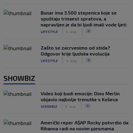
Bunar imа 3.500 stepenica koje se
spuštaju trinaest spratova, a
napravljen je da bi ljudi imali vode ljeti
|
|
0
LIFESTYLE
4. aug.
Zašto se zacrvenimo od stida?
Odgovor krije ljudska evolucija
|
|
0
LIFESTYLE
4. aug.
SHOWBIZ
Video koji budi emocije: Dino Merlin
objavio najbolje trenutke s Koševa
|
|
0
SHOWBIZ
6. aug.
Američki reper A$AP Rocky potvrdio da
Rihanna radi na novim pjesmama