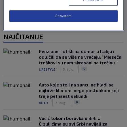
Prihvatam
NAJČITANIJE
Penzioneri otišli na odmor u Italiju i
odlučili da se više ne vraćaju: "Mjesečni
troškovi su nam skresani na trećinu"
|
|
0
LIFESTYLE
5. aug.
Auto koje stoji na suncu ne hladi se
najbrže klimom, nego postupkom koji
traje petnaest sekundi
|
|
0
AUTO
6. aug.
Vučić tokom boravka u BiH: U
Čipuljićima su svi Srbi navijali za