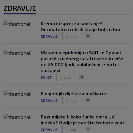
ZDRAVLJE
Krema ili sprej za sunčanje?
Dermatolozi otkrili šta je bolji izbor
|
|
0
ZDRAVLJE
6. aug.
Masovna epidemija u SAD-u: Opasni
parazit u iceberg salati razbolio više
od 25.000 ljudi, zabilježeni i smrtni
slučajevi
|
|
0
SVIJET
6. aug.
6 najboljih dijeta za muškarce
|
|
0
ZDRAVLJE
5. aug.
Razumijete li kako funkcionira UV
indeks? Ovdje je sve što trebate znati
|
|
0
ZDRAVLJE
4. aug.