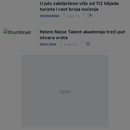
U julu zabilježeno više od 112 hiljada
turista i rast broja noćenja
|
|
0
EKONOMIJA
prije 1 h
Helem Nejse Talent akademija treći put
otvara vrata
|
|
0
NOVI DAN
prije 2 h
Oglas