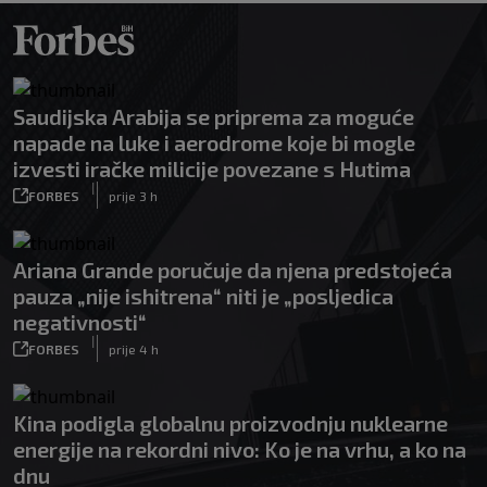
Saudijska Arabija se priprema za moguće
napade na luke i aerodrome koje bi mogle
izvesti iračke milicije povezane s Hutima
|
FORBES
prije 3 h
Ariana Grande poručuje da njena predstojeća
pauza „nije ishitrena“ niti je „posljedica
negativnosti“
|
FORBES
prije 4 h
Kina podigla globalnu proizvodnju nuklearne
energije na rekordni nivo: Ko je na vrhu, a ko na
dnu