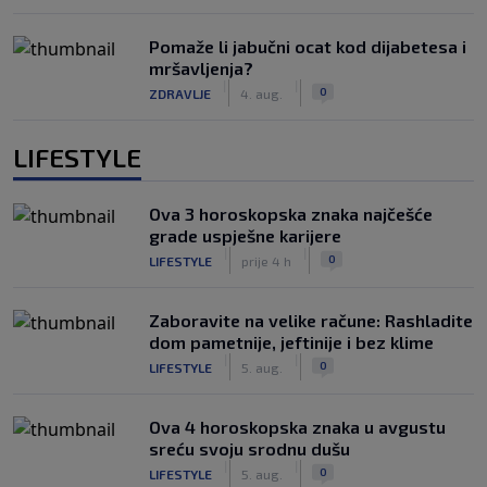
Pomaže li jabučni ocat kod dijabetesa i
mršavljenja?
|
|
0
ZDRAVLJE
4. aug.
LIFESTYLE
Ova 3 horoskopska znaka najčešće
grade uspješne karijere
|
|
0
LIFESTYLE
prije 4 h
Zaboravite na velike račune: Rashladite
dom pametnije, jeftinije i bez klime
|
|
0
LIFESTYLE
5. aug.
Ova 4 horoskopska znaka u avgustu
sreću svoju srodnu dušu
|
|
0
LIFESTYLE
5. aug.