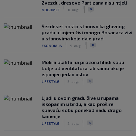
Zvezdu, dresove Partizana nisu htjeli
|
|
0
NOGOMET
6. aug.
Šezdeset posto stanovnika glavnog
grada u kojem živi mnogo Bosanaca živi
u stanovima koje daje grad
|
|
0
EKONOMIJA
5. aug.
Mokra plahta na prozoru hladi sobu
bolje od ventilatora, ali samo ako je
ispunjen jedan uslov
|
|
0
LIFESTYLE
5. aug.
Ljudi u ovom gradu žive u rupama
iskopanim u brdu, a kad prošire
spavaću sobu ponekad nađu drago
kamenje
|
|
0
LIFESTYLE
2. aug.