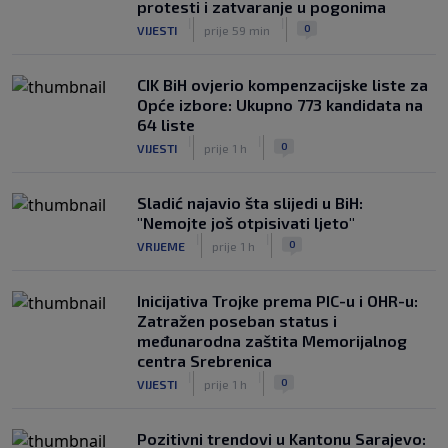
protesti i zatvaranje u pogonima
|
|
0
VIJESTI
prije 59 min
CIK BiH ovjerio kompenzacijske liste za
Opće izbore: Ukupno 773 kandidata na
64 liste
|
|
0
VIJESTI
prije 1 h
Sladić najavio šta slijedi u BiH:
"Nemojte još otpisivati ljeto"
|
|
0
VRIJEME
prije 1 h
Inicijativa Trojke prema PIC-u i OHR-u:
Zatražen poseban status i
međunarodna zaštita Memorijalnog
centra Srebrenica
|
|
0
VIJESTI
prije 1 h
Pozitivni trendovi u Kantonu Sarajevo: