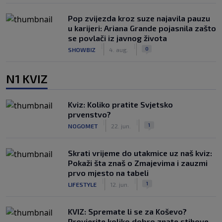
Pop zvijezda kroz suze najavila pauzu
u karijeri: Ariana Grande pojasnila zašto
se povlači iz javnog života
|
|
0
SHOWBIZ
4. aug.
N1 KVIZ
Kviz: Koliko pratite Svjetsko
prvenstvo?
|
|
1
NOGOMET
22. jun.
Skrati vrijeme do utakmice uz naš kviz:
Pokaži šta znaš o Zmajevima i zauzmi
prvo mjesto na tabeli
|
|
1
LIFESTYLE
12. jun.
KVIZ: Spremate li se za Koševo?
Provjerite koliko dobro znate stihove