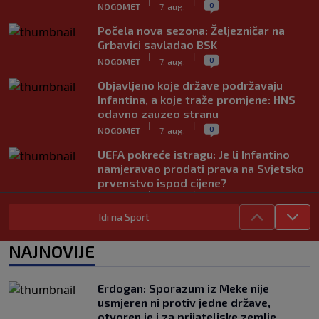
|
|
0
NOGOMET
7. aug.
Počela nova sezona: Željezničar na
Grbavici savladao BSK
|
|
0
NOGOMET
7. aug.
Objavljeno koje države podržavaju
Infantina, a koje traže promjene: HNS
odavno zauzeo stranu
|
|
0
NOGOMET
7. aug.
UEFA pokreće istragu: Je li Infantino
namjeravao prodati prava na Svjetsko
prvenstvo ispod cijene?
|
|
0
NOGOMET
7. aug.
Idi na Sport
Francuzi ne podržavaju Infantina, ali ga
nisu pozvali na ostavku
NAJNOVIJE
|
|
0
NOGOMET
7. aug.
Žene će prve osjetiti posljedice, ali
Erdogan: Sporazum iz Meke nije
poručuju: Ako treba, neka bude bojkot
usmjeren ni protiv jedne države,
|
|
0
NOGOMET
7. aug.
otvoren je i za prijateljske zemlje