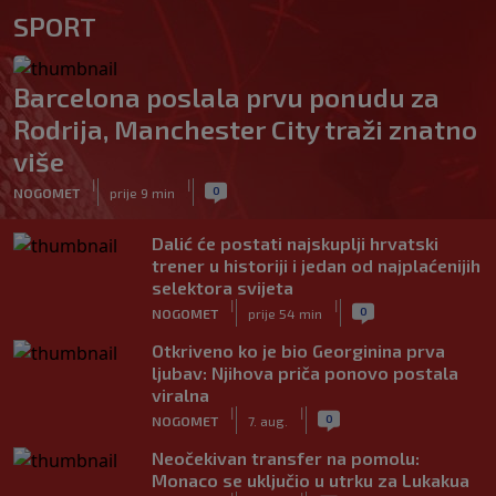
SPORT
Barcelona poslala prvu ponudu za
Rodrija, Manchester City traži znatno
više
|
|
0
NOGOMET
prije 9 min
Dalić će postati najskuplji hrvatski
trener u historiji i jedan od najplaćenijih
selektora svijeta
|
|
0
NOGOMET
prije 54 min
Otkriveno ko je bio Georginina prva
ljubav: Njihova priča ponovo postala
viralna
|
|
0
NOGOMET
7. aug.
Neočekivan transfer na pomolu:
Monaco se uključio u utrku za Lukakua