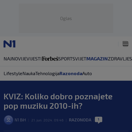
Oglas
NAJNOVIJE
VIJESTI
SPORT
SVIJET
MAGAZIN
ZDRAVLJE
Lifestyle
Nauka
Tehnologija
Razonoda
Auto
KVIZ: Koliko dobro poznajete
pop muziku 2010-ih?
1
N1 BiH
RAZONODA
|
21. jun. 2024. 09:46
|
|