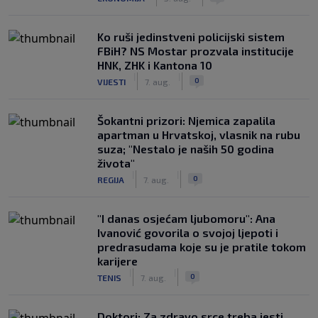
Ko ruši jedinstveni policijski sistem
FBiH? NS Mostar prozvala institucije
HNK, ZHK i Kantona 10
|
|
0
VIJESTI
7. aug.
Šokantni prizori: Njemica zapalila
apartman u Hrvatskoj, vlasnik na rubu
suza; "Nestalo je naših 50 godina
života"
|
|
0
REGIJA
7. aug.
"I danas osjećam ljubomoru": Ana
Ivanović govorila o svojoj ljepoti i
predrasudama koje su je pratile tokom
karijere
|
|
0
TENIS
7. aug.
Doktori: Za zdravo srce treba jesti