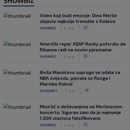
SHOWBIZ
Video koji budi emocije: Dino Merlin
objavio najbolje trenutke s Koševa
|
|
0
SHOWBIZ
6. aug.
Američki reper A$AP Rocky potvrdio da
Rihanna radi na novim pjesmama
|
|
0
SHOWBIZ
6. aug.
Bivša Mamićeva supruga se udala za
NBA zvijezdu, pjevala se Rozga i
Marinko Rokvić
|
|
0
NOGOMET
5. aug.
Misirlić o dešavanjima na Merlinovom
koncertu: Siguran sam da je najmanje
1.000 ulaznica falsifikovano
|
|
0
SHOWBIZ
5. aug.