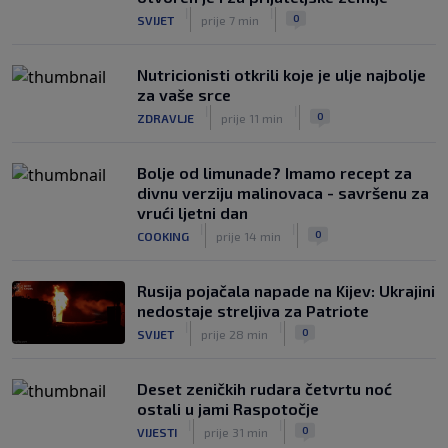
|
|
0
SVIJET
prije 7 min
Nutricionisti otkrili koje je ulje najbolje
za vaše srce
|
|
0
ZDRAVLJE
prije 11 min
Bolje od limunade? Imamo recept za
divnu verziju malinovaca - savršenu za
vrući ljetni dan
|
|
0
COOKING
prije 14 min
Rusija pojačala napade na Kijev: Ukrajini
nedostaje streljiva za Patriote
|
|
0
SVIJET
prije 28 min
Deset zeničkih rudara četvrtu noć
ostali u jami Raspotočje
|
|
0
VIJESTI
prije 31 min