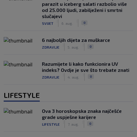
parazit u iceberg salati razbolio više
od 25.000 ljudi, zabilježeni i smrtni
slučajevi
|
|
0
SVIJET
6. aug.
6 najboljih dijeta za muškarce
|
|
0
ZDRAVLJE
5. aug.
Razumijete li kako funkcionira UV
indeks? Ovdje je sve što trebate znati
|
|
0
ZDRAVLJE
4. aug.
LIFESTYLE
Ova 3 horoskopska znaka najčešće
grade uspješne karijere
|
|
0
LIFESTYLE
7. aug.