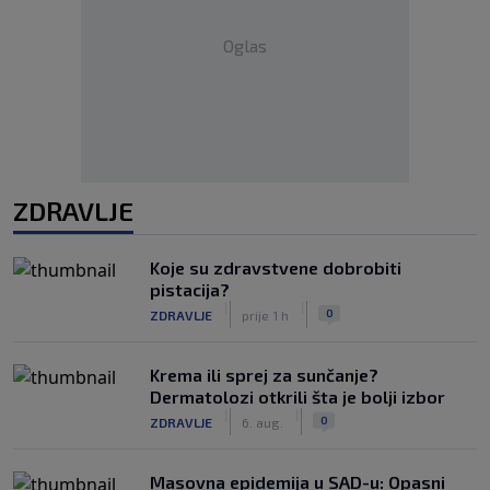
Oglas
ZDRAVLJE
Koje su zdravstvene dobrobiti
pistacija?
|
|
0
ZDRAVLJE
prije 1 h
Krema ili sprej za sunčanje?
Dermatolozi otkrili šta je bolji izbor
|
|
0
ZDRAVLJE
6. aug.
Masovna epidemija u SAD-u: Opasni