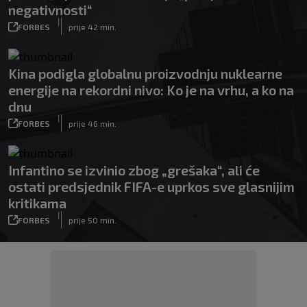
negativnosti“
|
FORBES
prije 42 min.
Kina podigla globalnu proizvodnju nuklearne
energije na rekordni nivo: Ko je na vrhu, a ko na
dnu
|
FORBES
prije 46 min.
Infantino se izvinio zbog „grešaka“, ali će
ostati predsjednik FIFA-e uprkos sve glasnijim
kritikama
|
FORBES
prije 50 min.