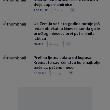
dvije supernamirnice
|
|
0
ZDRAVLJE
7. aug.
Uz Zemlju već sto godina putuje još
jedan objekat, a kineska sonda ga je
prošlog mjeseca prvi put snimila
izbliza
|
|
0
NAUKA
6. aug.
Prefina ljetna salata od kupusa:
Kremasto savršenstvo koje najbolje
paše uz pečeno meso
|
|
0
COOKING
7. aug.