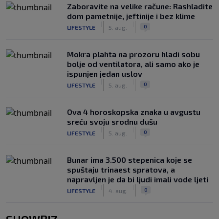
Zaboravite na velike račune: Rashladite
dom pametnije, jeftinije i bez klime
|
|
0
LIFESTYLE
5. aug.
Mokra plahta na prozoru hladi sobu
bolje od ventilatora, ali samo ako je
ispunjen jedan uslov
|
|
0
LIFESTYLE
5. aug.
Ova 4 horoskopska znaka u avgustu
sreću svoju srodnu dušu
|
|
0
LIFESTYLE
5. aug.
Bunar imа 3.500 stepenica koje se
spuštaju trinaest spratova, a
napravljen je da bi ljudi imali vode ljeti
|
|
0
LIFESTYLE
4. aug.