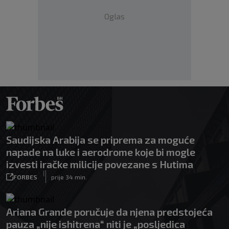
Oglas
Saudijska Arabija se priprema za moguće
napade na luke i aerodrome koje bi mogle
izvesti iračke milicije povezane s Hutima
|
FORBES
prije 34 min.
Ariana Grande poručuje da njena predstojeća
pauza „nije ishitrena“ niti je „posljedica