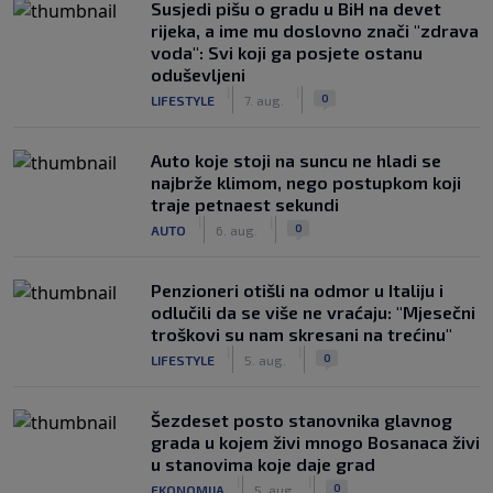
Susjedi pišu o gradu u BiH na devet
rijeka, a ime mu doslovno znači "zdrava
voda": Svi koji ga posjete ostanu
oduševljeni
|
|
0
LIFESTYLE
7. aug.
Auto koje stoji na suncu ne hladi se
najbrže klimom, nego postupkom koji
traje petnaest sekundi
|
|
0
AUTO
6. aug.
Penzioneri otišli na odmor u Italiju i
odlučili da se više ne vraćaju: "Mjesečni
troškovi su nam skresani na trećinu"
|
|
0
LIFESTYLE
5. aug.
Šezdeset posto stanovnika glavnog
grada u kojem živi mnogo Bosanaca živi
u stanovima koje daje grad
|
|
0
EKONOMIJA
5. aug.