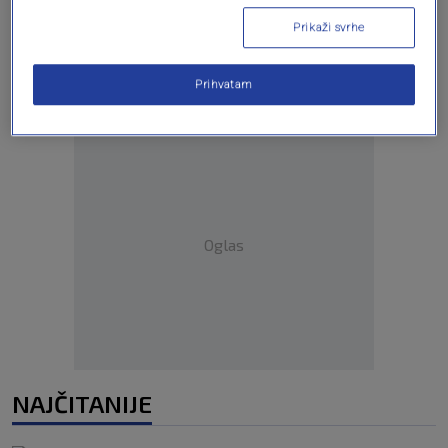
Prikaži svrhe
Prihvatam
Oglas
NAJČITANIJE