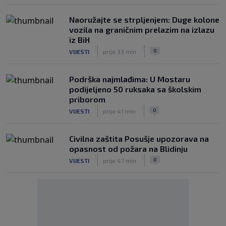
Naoružajte se strpljenjem: Duge kolone
vozila na graničnim prelazim na izlazu
iz BiH
|
|
0
VIJESTI
prije 33 min
Podrška najmlađima: U Mostaru
podijeljeno 50 ruksaka sa školskim
priborom
|
|
0
VIJESTI
prije 41 min
Civilna zaštita Posušje upozorava na
opasnost od požara na Blidinju
|
|
0
VIJESTI
prije 47 min