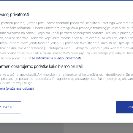
PODCAST
aš – izazov općeg
N1 SPECIJAL
vašoj privatnosti
3
partneri pohranjujemo i pristupamo osobnim podacima, kao što su pretraga web stranica 
FENOMENI
ri, na vašem računaru . Odabir Prihvatam omogućava praćenje tehnologije kako bi se pruž
anim svrhama na osnovu kojih mi i naši partneri obrađujemo podatke Ukoliko je praćenj
mentar
 neki od sadržaja i reklama koje vidite možda neće biti relevantni za vas. Ovaj odabir p
NEISTRAŽENO
ati i pritom promijeniti trenutni odabir ili pristanak tako što ćete kliknuti na Upravljaj 
ink na dnu ove web stranice [ili plutajuću ikonu u donjem lijevom dijelu web stranice, a
VIRALNO
. Vaš odabir će se mijenjati u okviru našeg Wеб локација. Za više detalja, pogledajte Ure
s ličnim podacima.
Više informacija o vašoj privatnosti
FOTO
partneri obrađujemo podatke kako bismo pružali:
atke o tačnoj geolokaciji. Aktivno skenirajte karakteristike uređaja radi identifikacije. Sp
PROMO
li pristupanje podacima na uređaju. Prilagođeno oglašavanje i sadržaj, mjerenje oglašavanj
publike i razvoj usluga.
žete testirati svoje znanje iz raznih oblasti! Prip
era (pružalaca usluga)
VIDEO
ti. Spremite se za provjeru svoje opće informiranos
ži svrhe
Pr