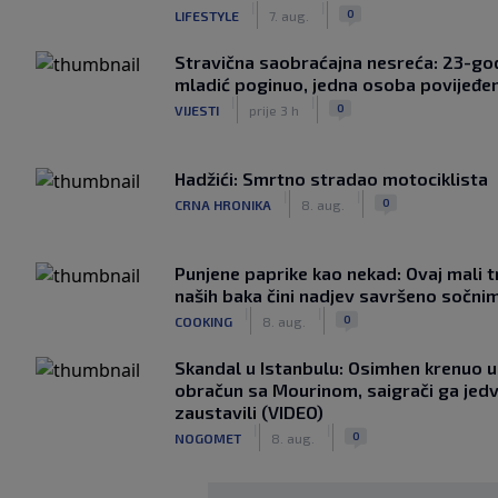
|
|
0
LIFESTYLE
7. aug.
Stravična saobraćajna nesreća: 23-god
mladić poginuo, jedna osoba povijeđe
|
|
0
VIJESTI
prije 3 h
Hadžići: Smrtno stradao motociklista
|
|
0
CRNA HRONIKA
8. aug.
Punjene paprike kao nekad: Ovaj mali t
naših baka čini nadjev savršeno sočni
|
|
0
COOKING
8. aug.
Skandal u Istanbulu: Osimhen krenuo u 
obračun sa Mourinom, saigrači ga jed
zaustavili (VIDEO)
|
|
0
NOGOMET
8. aug.