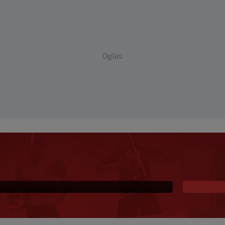
Oglas
certu: Uzeo mikrofon,
 (VIDEO)