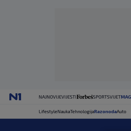
NAJNOVIJE
VIJESTI
SPORT
SVIJET
MAG
Lifestyle
Nauka
Tehnologija
Razonoda
Auto