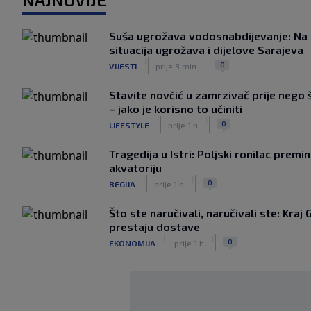
Suša ugrožava vodosnabdijevanje: Na 
situacija ugrožava i dijelove Sarajeva
|
|
0
VIJESTI
prije 3 min
Stavite novčić u zamrzivač prije nego
– jako je korisno to učiniti
|
|
0
LIFESTYLE
prije 1 h
Tragedija u Istri: Poljski ronilac pre
akvatoriju
|
|
0
REGIJA
prije 1 h
Što ste naručivali, naručivali ste: Kraj 
prestaju dostave
|
|
0
EKONOMIJA
prije 1 h