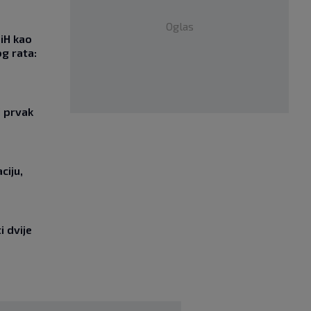
Oglas
iH kao
g rata:
i prvak
ciju,
i dvije