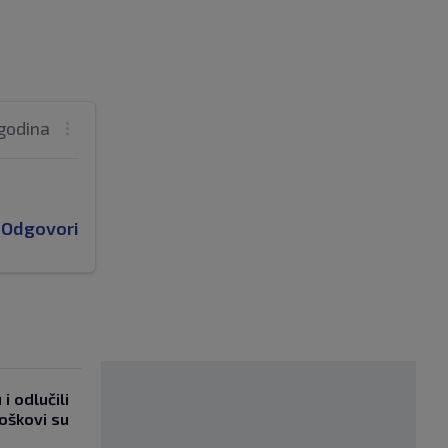
godina
Odgovori
i odlučili
roškovi su