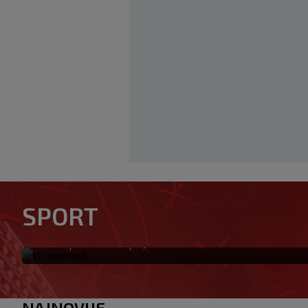
Đoković napravio šou na kon
SPORT
zapjevao pa zaplesao na bini
|
|
0
TENIS
prije 4 min
NAJNOVIJE