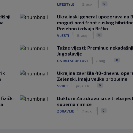
|
|
0
LIFESTYLE
5. aug.
išnji
Ukrajinski general upozorava na B
na
mogući novi front ruskog hibridno
Posebno izdvaja Brčko
|
|
0
VIJESTI
8. aug.
Tužne vijesti: Preminuo nekadašnj
Jugoslavije
|
|
0
OSTALI SPORTOVI
7. aug.
rik
Ukrajina završila 40-dnevnu opera
m
Zelenski: Imaju velike probleme
|
|
0
SVIJET
prije 7 h
fizički
Doktori: Za zdravo srce treba jest
va
supernamirnice
|
|
0
ZDRAVLJE
7. aug.