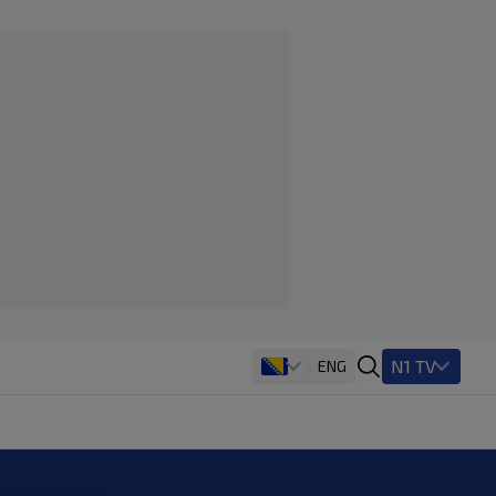
N1 TV
ENG