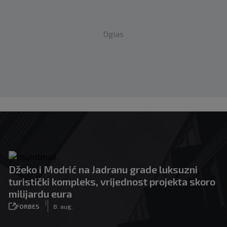
Oglas
Džeko i Modrić na Jadranu grade luksuzni
turistički kompleks, vrijednost projekta skoro
milijardu eura
|
FORBES
8. aug.