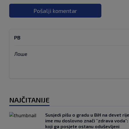
Pošalji komentar
РВ
Лоше
NAJČITANIJE
Susjedi pišu o gradu u BiH na devet rije
ime mu doslovno znači "zdrava voda":
koji ga posjete ostanu oduševljeni