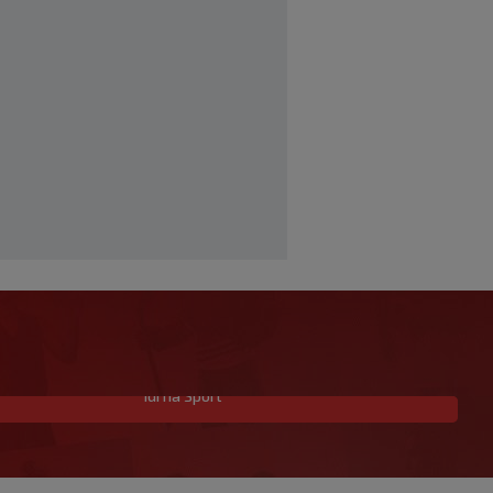
Idi na Sport
Messi stigao u Rosario na posljednji
ispraćaj ocu, De Paul pogodak
posvetio porodici (VIDEO)
|
|