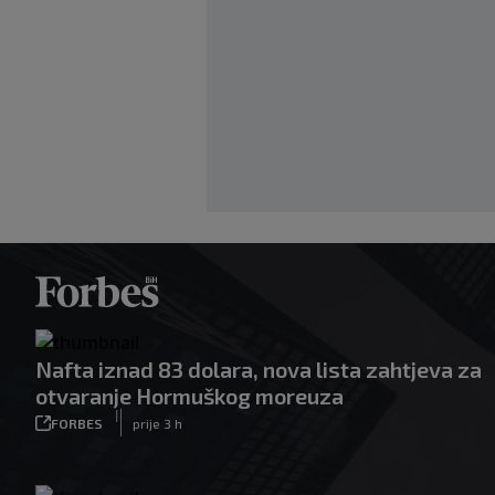
Nafta iznad 83 dolara, nova lista zahtjeva za
otvaranje Hormuškog moreuza
|
FORBES
prije 3 h