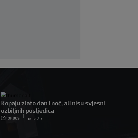
VIRALNO
prije 58 min
Modrić bi mogao dobiti neočekivanu
ulogu u Milanu: Gazzetta nagovijestila
veliki potez
|
|
0
NOGOMET
prije 5 h
"Peković je imao 140 kila, nisam mogao
to da ga pitam": Luda priča NBA
zvijezde, htio je samo jednu stvar
|
|
0
KOŠARKA
prije 6 h
Kopaju zlato dan i noć, ali nisu svjesni
ozbiljnih posljedica
|
FORBES
prije 3 h