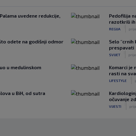
Palama uvedene redukcije,
Pedofilija 
razotkrili i
|
REGIJA
prij
 što odete na godišnji odmor
Selo "crnih
prespavati
|
SVIJET
prije
minuo u medulinskom
Komarci je n
rasti na sv
|
LIFESTYLE
Glova u BiH, od sutra
Kardiologinj
očuvanje zd
|
VIJESTI
prij