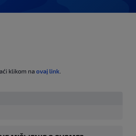
aći klikom na
ovaj link
.