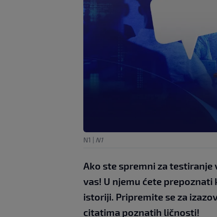
N1
|
N1
Ako ste spremni za testiranje v
vas! U njemu ćete prepoznati k
istoriji. Pripremite se za izazo
citatima poznatih ličnosti!