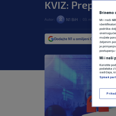
KVIZ: Prepozna
Brinemo o
N1 BiH
Autor:
03. maj. 2024. 12:00
|
Mi i naši
60
identifikat
podrška dol
onemogućeno,
možete ponov
Dodajte N1 u omiljeni Google izvor
željenim pos
je primjenji
postupanju 
Mi i naši
Koristite po
podataka i/
sadržaja, is
Spisak par
Prika