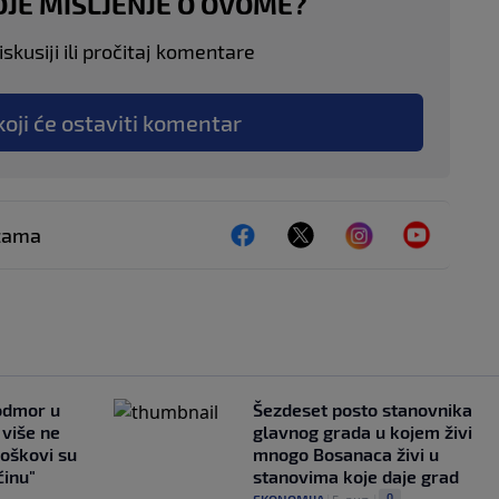
OJE MIŠLJENJE O OVOME?
skusiji ili pročitaj komentare
koji će ostaviti komentar
ežama
 odmor u
Šezdeset posto stanovnika
e više ne
glavnog grada u kojem živi
roškovi su
mnogo Bosanaca živi u
ćinu"
stanovima koje daje grad
0