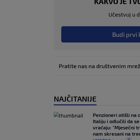
KAKVO JE TV
Učestvuj u di
Budi prvi 
Pratite nas na društvenim mr
NAJČITANIJE
Penzioneri otišli na
Italiju i odlučili da s
vraćaju: "Mjesečni t
nam skresani na tre
0