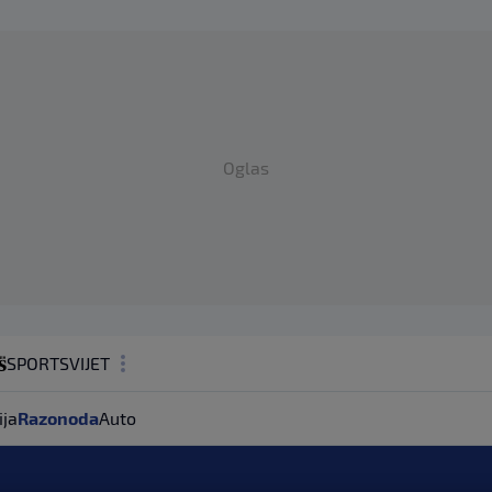
Oglas
SPORT
SVIJET
MAGAZIN
ija
Razonoda
Auto
ZDRAVLJE