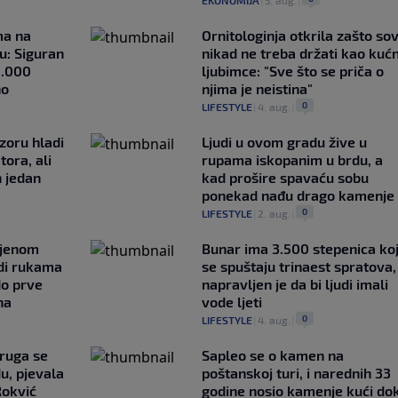
EKONOMIJA
|
5. aug.
|
ma na
Ornitologinja otkrila zašto so
u: Siguran
nikad ne treba držati kao kuć
1.000
ljubimce: "Sve što se priča o
no
njima je neistina"
0
LIFESTYLE
|
4. aug.
|
zoru hladi
Ljudi u ovom gradu žive u
tora, ali
rupama iskopanim u brdu, a
n jedan
kad prošire spavaću sobu
ponekad nađu drago kamenje
0
LIFESTYLE
|
2. aug.
|
ljenom
Bunar imа 3.500 stepenica ko
udi rukama
se spuštaju trinaest spratova,
do prve
napravljen je da bi ljudi imali
na
vode ljeti
0
LIFESTYLE
|
4. aug.
|
ruga se
Saplео se o kamen na
u, pjevala
poštanskoj turi, i narednih 33
Rokvić
godine nosio kamenje kući do