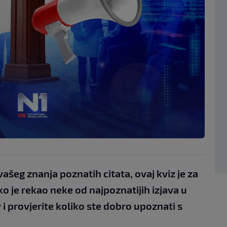
ašeg znanja poznatih citata, ovaj kviz je za
o je rekao neke od najpoznatijih izjava u
v i provjerite koliko ste dobro upoznati s