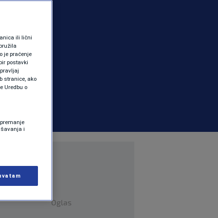
ica ili lični
pružila
 je praćenje
ir postavki
pravljaj
b stranice, ako
te Uredbu o
 Spremanje
ašavanja i
hvatam
Oglas