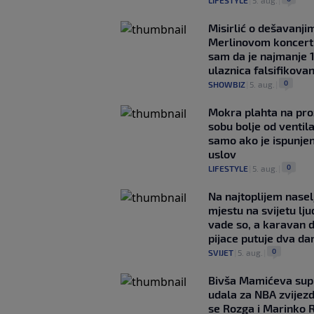
LIFESTYLE
|
5. aug.
|
Misirlić o dešavanji
Merlinovom koncert
sam da je najmanje 
ulaznica falsifikova
0
SHOWBIZ
|
5. aug.
|
Mokra plahta na pro
sobu bolje od ventila
samo ako je ispunje
uslov
0
LIFESTYLE
|
5. aug.
|
Na najtoplijem nase
mjestu na svijetu lj
vade so, a karavan 
pijace putuje dva da
0
SVIJET
|
5. aug.
|
Bivša Mamićeva sup
udala za NBA zvijezd
se Rozga i Marinko 