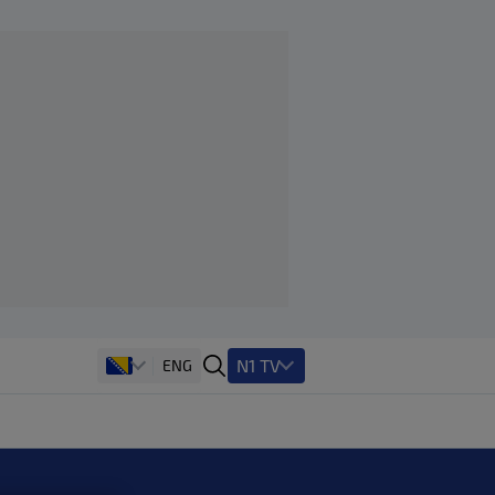
N1 TV
ENG