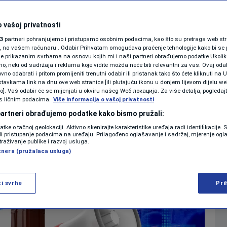
jte autora citata
SHOWBIZ
KOLUMNE
 vašoj privatnosti
0
RAZONODA
komentara
|
|
3
partneri pohranjujemo i pristupamo osobnim podacima, kao što su pretraga web stran
ori, na vašem računaru . Odabir Prihvatam omogućava praćenje tehnologije kako bi se 
je prikazanim svrhama na osnovu kojih mi i naši partneri obrađujemo podatke Ukoliko
 neki od sadržaja i reklama koje vidite možda neće biti relevantni za vas. Ovaj odab
PODCAST
no odabrati i pritom promijeniti trenutni odabir ili pristanak tako što ćete kliknuti na U
Više
tavkama link na dnu ove web stranice [ili plutajuću ikonu u donjem lijevom dijelu we
N1 SPECIJAL
vo]. Vaš odabir će se mijenjati u okviru našeg Wеб локација. Za više detalja, pogledaj
s ličnim podacima.
Više informacija o vašoj privatnosti
FENOMENI
 partneri obrađujemo podatke kako bismo pružali:
datke o tačnoj geolokaciji. Aktivno skenirajte karakteristike uređaja radi identifikacije.
NEISTRAŽENO
ili pristupanje podacima na uređaju. Prilagođeno oglašavanje i sadržaj, mjerenje ogl
traživanje publike i razvoj usluga.
tnera (pružalaca usluga)
VIRALNO
FOTO
ži svrhe
Pri
PROMO
VIDEO