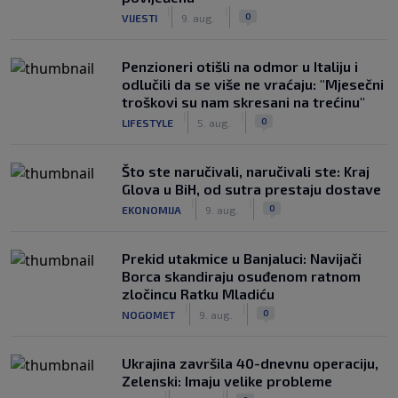
|
|
0
VIJESTI
9. aug.
Penzioneri otišli na odmor u Italiju i
odlučili da se više ne vraćaju: "Mjesečni
troškovi su nam skresani na trećinu"
|
|
0
LIFESTYLE
5. aug.
Što ste naručivali, naručivali ste: Kraj
Glova u BiH, od sutra prestaju dostave
|
|
0
EKONOMIJA
9. aug.
Prekid utakmice u Banjaluci: Navijači
Borca skandiraju osuđenom ratnom
zločincu Ratku Mladiću
|
|
0
NOGOMET
9. aug.
Ukrajina završila 40-dnevnu operaciju,
Zelenski: Imaju velike probleme
|
|