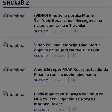
SHOWBIZ
(VIDEO) Emotivna poruka Marije
Šerifović Bosancima i Hercegovcima
nakon spektakla u Travniku
|
|
0
SHOWBIZ
prije 3 h
Video koji budi emocije: Dino Merlin
objavio najbolje trenutke s Koševa
|
|
0
SHOWBIZ
6. aug.
Američki reper A$AP Rocky potvrdio da
Rihanna radi na novim pjesmama
|
|
0
SHOWBIZ
6. aug.
Bivša Mamićeva supruga se udala za
NBA zvijezdu, pjevala se Rozga i
Marinko Rokvić
|
|
0
NOGOMET
5. aug.