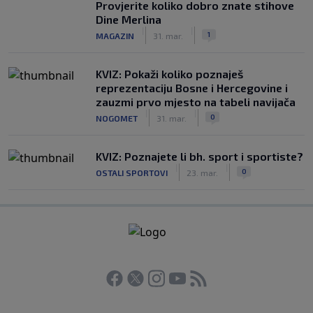
Provjerite koliko dobro znate stihove
Dine Merlina
|
|
1
MAGAZIN
31. mar.
KVIZ: Pokaži koliko poznaješ
reprezentaciju Bosne i Hercegovine i
zauzmi prvo mjesto na tabeli navijača
|
|
0
NOGOMET
31. mar.
KVIZ: Poznajete li bh. sport i sportiste?
|
|
0
OSTALI SPORTOVI
23. mar.