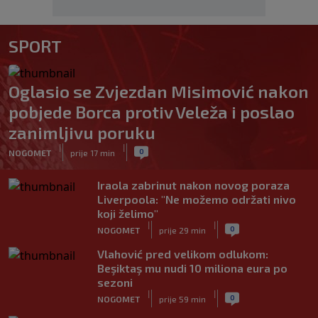
SPORT
Oglasio se Zvjezdan Misimović nakon
pobjede Borca protiv Veleža i poslao
zanimljivu poruku
|
|
0
NOGOMET
prije 17 min
Iraola zabrinut nakon novog poraza
Liverpoola: "Ne možemo održati nivo
koji želimo"
|
|
0
NOGOMET
prije 29 min
Vlahović pred velikom odlukom:
Beşiktaş mu nudi 10 miliona eura po
sezoni
|
|
0
NOGOMET
prije 59 min