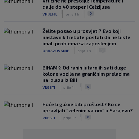
Vrućine ne prestaju: Temperature i
dalje do 40 stepeni Celzijusa
|
|
0
VRIJEME
prije 1 h
Želite posao u prosvjeti? Evo koji
nastavnik trebate postati da ne biste
imali problema sa zaposlenjem
|
|
0
OBRAZOVANJE
prije 1 h
BIHAMK: Od ranih jutarnjih sati duge
kolone vozila na graničnim prelazima
na izlazu iz BiH
|
|
0
VIJESTI
prije 1 h
Hoće li gužve biti prošlost? Ko će
upravljati "zelenim valom" u Sarajevu?
|
|
0
VIJESTI
prije 1 h