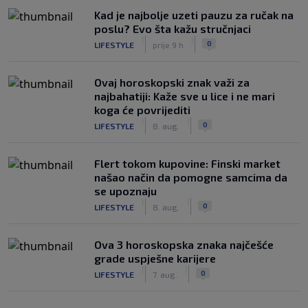
Kad je najbolje uzeti pauzu za ručak na
poslu? Evo šta kažu stručnjaci
|
|
0
LIFESTYLE
prije 9 h
Ovaj horoskopski znak važi za
najbahatiji: Kaže sve u lice i ne mari
koga će povrijediti
|
|
0
LIFESTYLE
8. aug.
Flert tokom kupovine: Finski market
našao način da pomogne samcima da
se upoznaju
|
|
0
LIFESTYLE
8. aug.
Ova 3 horoskopska znaka najčešće
grade uspješne karijere
|
|
0
LIFESTYLE
7. aug.