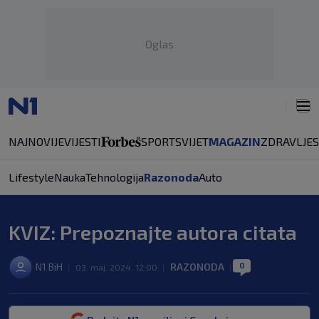
Oglas
NAJNOVIJE
VIJESTI
SPORT
SVIJET
MAGAZIN
ZDRAVLJE
Lifestyle
Nauka
Tehnologija
Razonoda
Auto
KVIZ: Prepoznajte autora citata
0
N1 BiH
RAZONODA
|
03. maj. 2024. 12:00
|
|