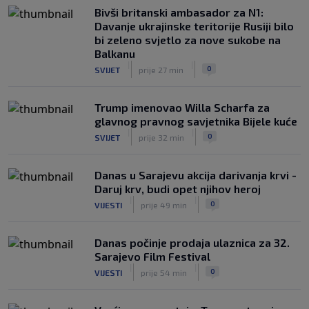
Bivši britanski ambasador za N1:
Borac ubjedljiv protiv Veleža u Banjoj
Davanje ukrajinske teritorije Rusiji bilo
Luci, meč obilježio i veliki prekid
bi zeleno svjetlo za nove sukobe na
|
|
0
NOGOMET
9. aug.
Balkanu
|
|
0
SVIJET
prije 27 min
Trump imenovao Willa Scharfa za
glavnog pravnog savjetnika Bijele kuće
|
|
0
SVIJET
prije 32 min
Danas u Sarajevu akcija darivanja krvi -
Daruj krv, budi opet njihov heroj
|
|
0
VIJESTI
prije 49 min
Danas počinje prodaja ulaznica za 32.
Sarajevo Film Festival
|
|
0
VIJESTI
prije 54 min