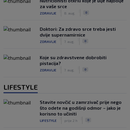
Nutricionisti otkrili koje je ulje najbolje
za vaše srce
|
|
0
ZDRAVLJE
8. aug.
Doktori: Za zdravo srce treba jesti
dvije supernamirnice
|
|
0
ZDRAVLJE
7. aug.
Koje su zdravstvene dobrobiti
pistacija?
|
|
0
ZDRAVLJE
7. aug.
LIFESTYLE
Stavite novčić u zamrzivač prije nego
što odete na godišnji odmor – jako je
korisno to učiniti
|
|
0
LIFESTYLE
prije 2 h