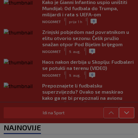
Kako je Gianni Infantino uspio uništiti
Mundijal: Od fudbala do Trumpa,
milijardi i rata s UEFA-om
|
|
0
NOGOMET
prije 1 h
Zrinjski pobjedom nad povratnikom u
elitu otvorio sezonu: Čelik pružio
snažan otpor Pod Bijelim brijegom
|
|
0
NOGOMET
9. aug.
Haos nakon derbija u Skoplju: Fudbaleri
se potukli na terenu (VIDEO)
|
|
0
NOGOMET
9. aug.
Prepoznajete li fudbalsku
superzvijezdu? Ovako se maskirao
kako ga ne bi prepoznali na avionu
|
|
0
NOGOMET
9. aug.
Idi na Sport
Plaćen 100 miliona, pa zbog dopinga
propustio godinu i osam mjeseci: Sada
NAJNOVIJE
se konačno oglasio
|
|
0
NOGOMET
9. aug.