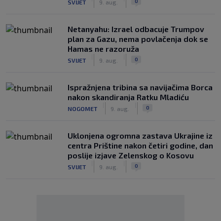
0
SVIJET
9. aug.
Netanyahu: Izrael odbacuje Trumpov
plan za Gazu, nema povlačenja dok se
Hamas ne razoruža
|
|
0
SVIJET
9. aug.
Ispražnjena tribina sa navijačima Borca
nakon skandiranja Ratku Mladiću
|
|
0
NOGOMET
9. aug.
Uklonjena ogromna zastava Ukrajine iz
centra Prištine nakon četiri godine, dan
poslije izjave Zelenskog o Kosovu
|
|
0
SVIJET
9. aug.