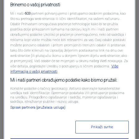
Brinemo o vašoj privatnosti
Mi i naši
603
partneri pohranjujemo i pristupamo osobnim podacima, kao
što su pretraga web stranica ili lični identifikatori, na vašem računaru .
Odabir Prihvatam omogućava praćenje tehnologije kako bi se pružila
podrška dolje prikazanim svrhama na osnovu kojih mi i naši partneri
obrađujemo podatke Ukoliko je praćenje onemogućeno, neki od sadržaja i
reklama koje vidite možda neće biti relevantni za vas. Ovaj odabir postavki
Oglas
možete ponovno odabrati i pritom promijeniti trenutni odabir ili pristanak
tako što ćete kliknuti na Upravljaj željenim postavkama link na dnu ove
web stranice [ili plutajuću ikonu u donjem lijevom dijelu web stranice, ako
je primjenjivo]. Vaš odabir će se mijenjati u okviru našeg Wеб локација. Za
više detalja, pogledajte Uredbu o postupanju s ličnim podacima.
Više
informacija o vašoj privatnosti
Mi i naši partneri obrađujemo podatke kako bismo pružali:
Koristite podatke o tačnoj geolokaciji. Aktivno skenirajte karakteristike
uređaja radi identifikacije. Spremanje podataka i/ili pristupanje podacima
na uređaju. Prilagođeno oglašavanje i sadržaj, mjerenje oglašavanja i
sadržaja, istraživanje publike i razvoj usluga.
Spisak partnera (pružalaca usluga)
Oglas
Prikaži svrhe