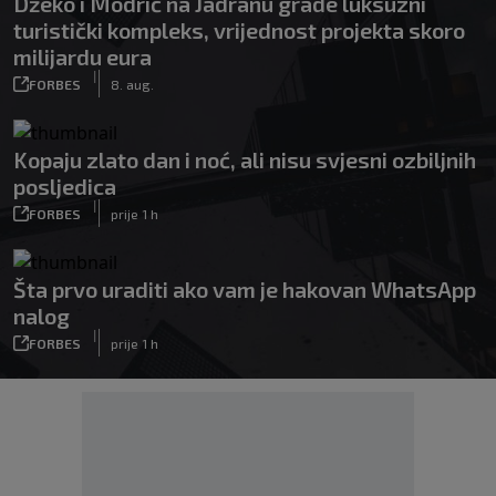
Džeko i Modrić na Jadranu grade luksuzni
turistički kompleks, vrijednost projekta skoro
milijardu eura
|
FORBES
8. aug.
Kopaju zlato dan i noć, ali nisu svjesni ozbiljnih
posljedica
|
FORBES
prije 1 h
Šta prvo uraditi ako vam je hakovan WhatsApp
nalog
|
FORBES
prije 1 h