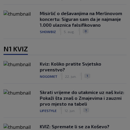
Misirlić o dešavanjima na Merlinovom
koncertu: Siguran sam da je najmanje
1.000 ulaznica falsifikovano
|
|
0
SHOWBIZ
5. aug.
N1 KVIZ
Kviz: Koliko pratite Svjetsko
prvenstvo?
|
|
1
NOGOMET
22. jun.
Skrati vrijeme do utakmice uz naš kviz:
Pokaži šta znaš o Zmajevima i zauzmi
prvo mjesto na tabeli
|
|
1
LIFESTYLE
12. jun.
KVIZ: Spremate li se za Koševo?