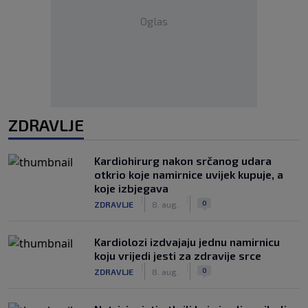
Oglas
ZDRAVLJE
Kardiohirurg nakon srčanog udara
otkrio koje namirnice uvijek kupuje, a
koje izbjegava
|
|
0
ZDRAVLJE
8. aug.
Kardiolozi izdvajaju jednu namirnicu
koju vrijedi jesti za zdravije srce
|
|
0
ZDRAVLJE
8. aug.