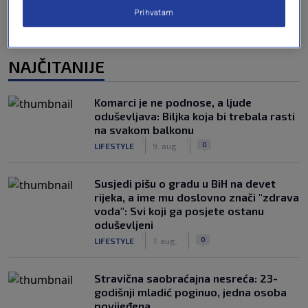
Prihvatam
NAJČITANIJE
Komarci je ne podnose, a ljude
oduševljava: Biljka koja bi trebala rasti
na svakom balkonu
|
|
0
LIFESTYLE
9. aug.
Susjedi pišu o gradu u BiH na devet
rijeka, a ime mu doslovno znači "zdrava
voda": Svi koji ga posjete ostanu
oduševljeni
|
|
0
LIFESTYLE
7. aug.
Stravična saobraćajna nesreća: 23-
godišnji mladić poginuo, jedna osoba
povijeđena