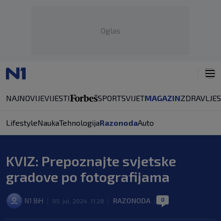
Oglas
NAJNOVIJE
VIJESTI
SPORT
SVIJET
MAGAZIN
ZDRAVLJE
Lifestyle
Nauka
Tehnologija
Razonoda
Auto
KVIZ: Prepoznajte svjetske
gradove po fotografijama
0
N1 BiH
RAZONODA
|
05. jul. 2024. 11:28
|
|