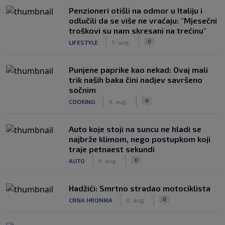
Penzioneri otišli na odmor u Italiju i
odlučili da se više ne vraćaju: "Mjesečni
troškovi su nam skresani na trećinu"
|
|
0
LIFESTYLE
5. aug.
Punjene paprike kao nekad: Ovaj mali
trik naših baka čini nadjev savršeno
sočnim
|
|
0
COOKING
8. aug.
Auto koje stoji na suncu ne hladi se
najbrže klimom, nego postupkom koji
traje petnaest sekundi
|
|
0
AUTO
6. aug.
Hadžići: Smrtno stradao motociklista
|
|
0
CRNA HRONIKA
8. aug.