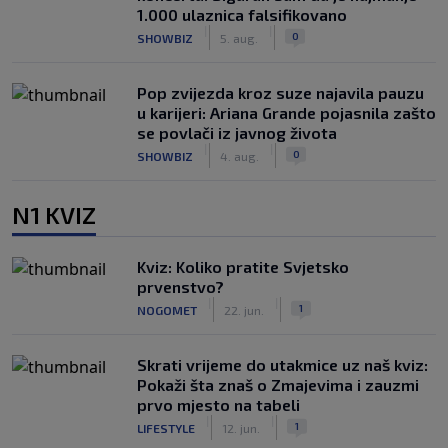
1.000 ulaznica falsifikovano
|
|
0
SHOWBIZ
5. aug.
Pop zvijezda kroz suze najavila pauzu
u karijeri: Ariana Grande pojasnila zašto
se povlači iz javnog života
|
|
0
SHOWBIZ
4. aug.
N1 KVIZ
Kviz: Koliko pratite Svjetsko
prvenstvo?
|
|
1
NOGOMET
22. jun.
Skrati vrijeme do utakmice uz naš kviz:
Pokaži šta znaš o Zmajevima i zauzmi
prvo mjesto na tabeli
|
|
1
LIFESTYLE
12. jun.