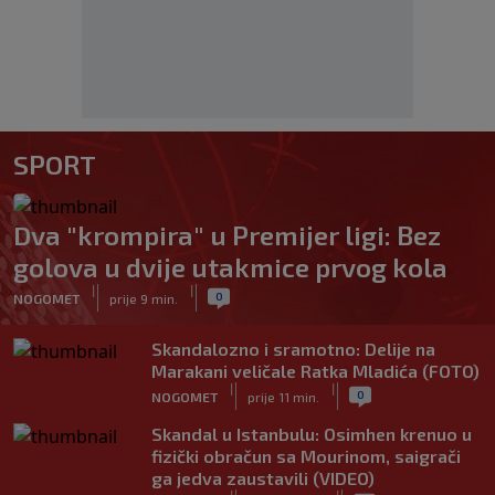
SPORT
Dva "krompira" u Premijer ligi: Bez
golova u dvije utakmice prvog kola
|
|
0
NOGOMET
prije 9 min.
Skandalozno i sramotno: Delije na
Marakani veličale Ratka Mladića (FOTO)
|
|
0
NOGOMET
prije 11 min.
Skandal u Istanbulu: Osimhen krenuo u
fizički obračun sa Mourinom, saigrači
ga jedva zaustavili (VIDEO)