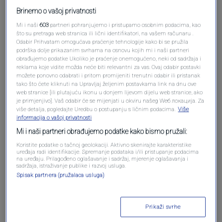
Brinemo o vašoj privatnosti
Mi i naši
603
partneri pohranjujemo i pristupamo osobnim podacima, kao
što su pretraga web stranica ili lični identifikatori, na vašem računaru .
Odabir Prihvatam omogućava praćenje tehnologije kako bi se pružila
podrška dolje prikazanim svrhama na osnovu kojih mi i naši partneri
obrađujemo podatke Ukoliko je praćenje onemogućeno, neki od sadržaja i
reklama koje vidite možda neće biti relevantni za vas. Ovaj odabir postavki
možete ponovno odabrati i pritom promijeniti trenutni odabir ili pristanak
tako što ćete kliknuti na Upravljaj željenim postavkama link na dnu ove
web stranice [ili plutajuću ikonu u donjem lijevom dijelu web stranice, ako
Oglas
je primjenjivo]. Vaš odabir će se mijenjati u okviru našeg Wеб локација. Za
više detalja, pogledajte Uredbu o postupanju s ličnim podacima.
Više
informacija o vašoj privatnosti
Mi i naši partneri obrađujemo podatke kako bismo pružali:
Koristite podatke o tačnoj geolokaciji. Aktivno skenirajte karakteristike
uređaja radi identifikacije. Spremanje podataka i/ili pristupanje podacima
na uređaju. Prilagođeno oglašavanje i sadržaj, mjerenje oglašavanja i
sadržaja, istraživanje publike i razvoj usluga.
Spisak partnera (pružalaca usluga)
Prikaži svrhe