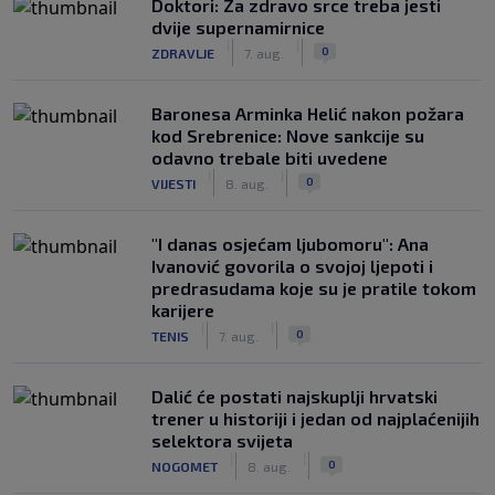
Doktori: Za zdravo srce treba jesti
dvije supernamirnice
|
|
0
ZDRAVLJE
7. aug.
Baronesa Arminka Helić nakon požara
kod Srebrenice: Nove sankcije su
odavno trebale biti uvedene
|
|
0
VIJESTI
8. aug.
"I danas osjećam ljubomoru": Ana
Ivanović govorila o svojoj ljepoti i
predrasudama koje su je pratile tokom
karijere
|
|
0
TENIS
7. aug.
Dalić će postati najskuplji hrvatski
trener u historiji i jedan od najplaćenijih
selektora svijeta
|
|
0
NOGOMET
8. aug.