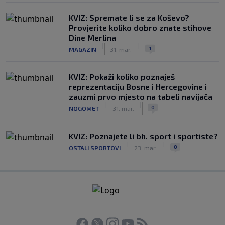
KVIZ: Spremate li se za Koševo?
Provjerite koliko dobro znate stihove
Dine Merlina
|
|
1
MAGAZIN
31. mar.
KVIZ: Pokaži koliko poznaješ
reprezentaciju Bosne i Hercegovine i
zauzmi prvo mjesto na tabeli navijača
|
|
0
NOGOMET
31. mar.
KVIZ: Poznajete li bh. sport i sportiste?
|
|
0
OSTALI SPORTOVI
23. mar.