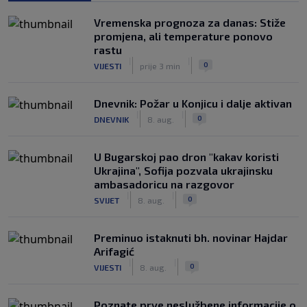
politički pijuni"
|
|
0
KOŠARKA
prije 2 h
Vremenska prognoza za danas: Stiže
promjena, ali temperature ponovo
Infantino nekada poručivao: "Novac
rastu
FIFA-e je vaš novac", danas se suočava
|
|
0
VIJESTI
prije 3 min
s najvećom krizom
|
|
0
NOGOMET
prije 3 h
Dnevnik: Požar u Konjicu i dalje aktivan
|
|
0
DNEVNIK
8. aug.
U Bugarskoj pao dron "kakav koristi
Ukrajina", Sofija pozvala ukrajinsku
ambasadoricu na razgovor
|
|
0
SVIJET
8. aug.
Preminuo istaknuti bh. novinar Hajdar
Arifagić
|
|
0
VIJESTI
8. aug.
Poznate prve neslužbene informacije o