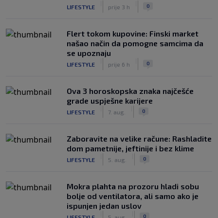
|
|
0
LIFESTYLE
prije 3 h
Flert tokom kupovine: Finski market
našao način da pomogne samcima da
se upoznaju
|
|
0
LIFESTYLE
prije 6 h
Ova 3 horoskopska znaka najčešće
grade uspješne karijere
|
|
0
LIFESTYLE
7. aug.
Zaboravite na velike račune: Rashladite
dom pametnije, jeftinije i bez klime
|
|
0
LIFESTYLE
5. aug.
Mokra plahta na prozoru hladi sobu
bolje od ventilatora, ali samo ako je
ispunjen jedan uslov
|
|
0
LIFESTYLE
5. aug.