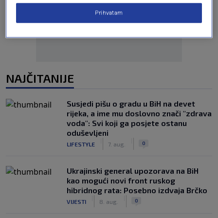
Oglas
Prihvatam
NAJČITANIJE
Susjedi pišu o gradu u BiH na devet
rijeka, a ime mu doslovno znači "zdrava
voda": Svi koji ga posjete ostanu
oduševljeni
|
|
0
LIFESTYLE
7. aug.
Ukrajinski general upozorava na BiH
kao mogući novi front ruskog
hibridnog rata: Posebno izdvaja Brčko
|
|
0
VIJESTI
8. aug.