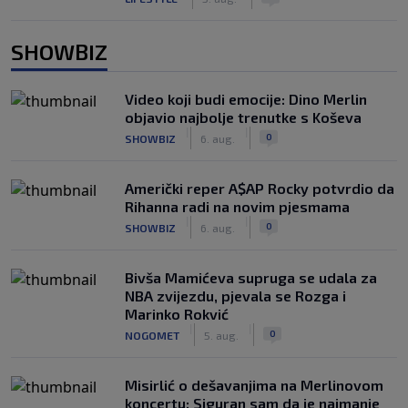
SHOWBIZ
Video koji budi emocije: Dino Merlin
objavio najbolje trenutke s Koševa
|
|
0
SHOWBIZ
6. aug.
Američki reper A$AP Rocky potvrdio da
Rihanna radi na novim pjesmama
|
|
0
SHOWBIZ
6. aug.
Bivša Mamićeva supruga se udala za
NBA zvijezdu, pjevala se Rozga i
Marinko Rokvić
|
|
0
NOGOMET
5. aug.
Misirlić o dešavanjima na Merlinovom
koncertu: Siguran sam da je najmanje