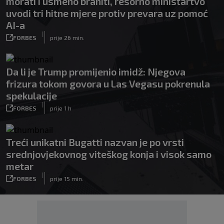
morati i usmeno braniti, resorno ministartvo
uvodi tri hitne mjere protiv prevara uz pomoć
AI-a
|
FORBES
prije 26 min.
Da li je Trump promijenio imidž: Njegova
frizura tokom govora u Las Vegasu pokrenula
spekulacije
|
FORBES
prije 1 h
Treći unikatni Bugatti nazvan je po vrsti
srednjovjekovnog viteškog konja i visok samo
metar
|
FORBES
prije 15 min.