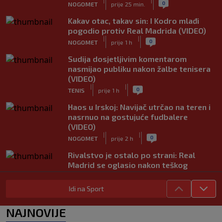
|
|
0
NOGOMET
prije 25 min.
Kakav otac, takav sin: I Kodro mlađi
pogodio protiv Real Madrida (VIDEO)
|
|
0
NOGOMET
prije 1 h
Sudija dosjetljivim komentarom
nasmijao publiku nakon žalbe tenisera
(VIDEO)
|
|
0
TENIS
prije 1 h
Haos u Irskoj: Navijač utrčao na teren i
nasrnuo na gostujuće fudbalere
(VIDEO)
|
|
0
NOGOMET
prije 2 h
Rivalstvo je ostalo po strani: Real
Madrid se oglasio nakon teškog
gubitka Lionela Messija
|
|
0
NOGOMET
prije 2 h
Idi na Sport
WNBA igračice odgovorile Kanteru
NAJNOVIJE
nakon provokacije: "Nećemo biti