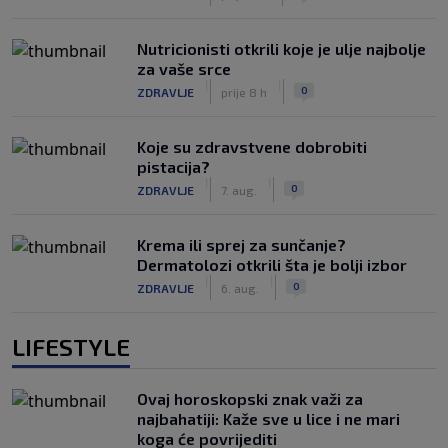
Nutricionisti otkrili koje je ulje najbolje
za vaše srce
|
|
0
ZDRAVLJE
prije 8 h
Koje su zdravstvene dobrobiti
pistacija?
|
|
0
ZDRAVLJE
7. aug.
Krema ili sprej za sunčanje?
Dermatolozi otkrili šta je bolji izbor
|
|
0
ZDRAVLJE
6. aug.
LIFESTYLE
Ovaj horoskopski znak važi za
najbahatiji: Kaže sve u lice i ne mari
koga će povrijediti