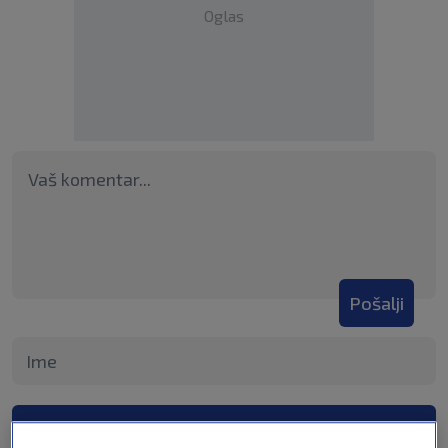
Oglas
Pošalji
Pošalji komentar