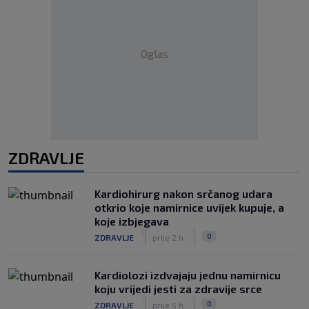
Oglas
ZDRAVLJE
Kardiohirurg nakon srčanog udara
otkrio koje namirnice uvijek kupuje, a
koje izbjegava
|
|
0
ZDRAVLJE
prije 2 h
Kardiolozi izdvajaju jednu namirnicu
koju vrijedi jesti za zdravije srce
|
|
0
ZDRAVLJE
prije 5 h