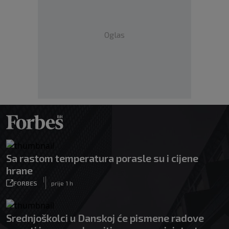
Oglas
Sa rastom temperatura porasle su i cijene
hrane
|
FORBES
prije 1 h
Srednjoškolci u Danskoj će pismene radove