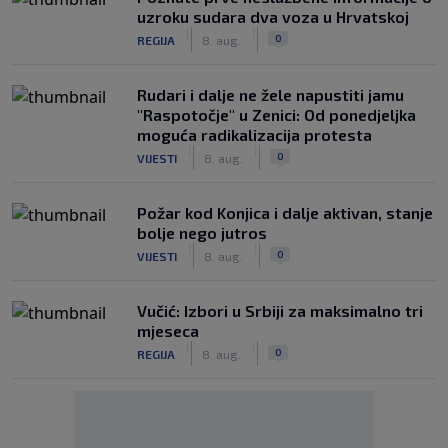
uzroku sudara dva voza u Hrvatskoj
|
|
0
REGIJA
8. aug.
Rudari i dalje ne žele napustiti jamu
"Raspotočje" u Zenici: Od ponedjeljka
moguća radikalizacija protesta
|
|
0
VIJESTI
8. aug.
Požar kod Konjica i dalje aktivan, stanje
bolje nego jutros
|
|
0
VIJESTI
8. aug.
Vučić: Izbori u Srbiji za maksimalno tri
mjeseca
|
|
0
REGIJA
8. aug.