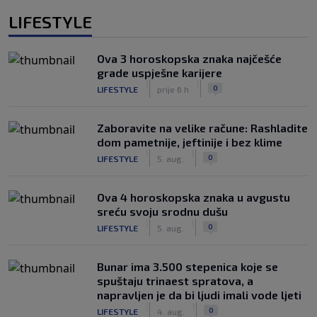
LIFESTYLE
Ova 3 horoskopska znaka najčešće
grade uspješne karijere
|
|
0
LIFESTYLE
prije 6 h
Zaboravite na velike račune: Rashladite
dom pametnije, jeftinije i bez klime
|
|
0
LIFESTYLE
5. aug.
Ova 4 horoskopska znaka u avgustu
sreću svoju srodnu dušu
|
|
0
LIFESTYLE
5. aug.
Bunar imа 3.500 stepenica koje se
spuštaju trinaest spratova, a
napravljen je da bi ljudi imali vode ljeti
|
|
0
LIFESTYLE
4. aug.