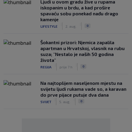
Ljudi u ovom gradu žive u rupama
iskopanim u brdu, a kad prošire
spavaću sobu ponekad nađu drago
kamenje
|
|
0
LIFESTYLE
2. aug.
Šokantni prizori: Njemica zapalila
apartman u Hrvatskoj, vlasnik na rubu
suza; "Nestalo je naših 50 godina
života"
|
|
0
REGIJA
prije 7 h
Na najtoplijem naseljenom mjestu na
svijetu ljudi rukama vade so, a karavan
do prve pijace putuje dva dana
|
|
0
SVIJET
5. aug.