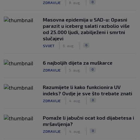
|
|
0
ZDRAVLJE
6. aug.
Masovna epidemija u SAD-u: Opasni
parazit u iceberg salati razbolio više
od 25.000 ljudi, zabilježeni i smrtni
slučajevi
|
|
0
SVIJET
6. aug.
6 najboljih dijeta za muškarce
|
|
0
ZDRAVLJE
5. aug.
Razumijete li kako funkcionira UV
indeks? Ovdje je sve što trebate znati
|
|
0
ZDRAVLJE
4. aug.
Pomaže li jabučni ocat kod dijabetesa i
mršavljenja?
|
|
0
ZDRAVLJE
4. aug.