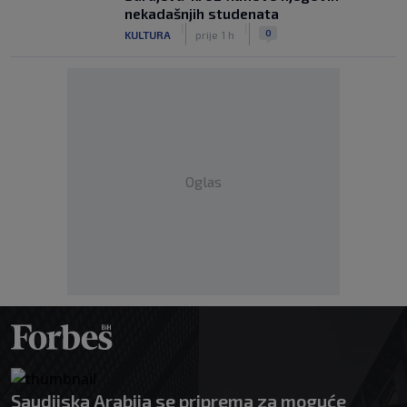
nekadašnjih studenata
|
|
0
KULTURA
prije 1 h
Oglas
Saudijska Arabija se priprema za moguće