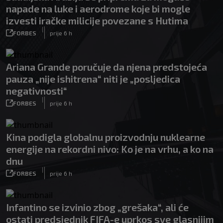
napade na luke i aerodrome koje bi mogle
izvesti iračke milicije povezane s Hutima
|
FORBES
prije 6 h
Ariana Grande poručuje da njena predstojeća
pauza „nije ishitrena“ niti je „posljedica
negativnosti“
|
FORBES
prije 6 h
Kina podigla globalnu proizvodnju nuklearne
energije na rekordni nivo: Ko je na vrhu, a ko na
dnu
|
FORBES
prije 6 h
Infantino se izvinio zbog „grešaka“, ali će
ostati predsjednik FIFA-e uprkos sve glasnijim