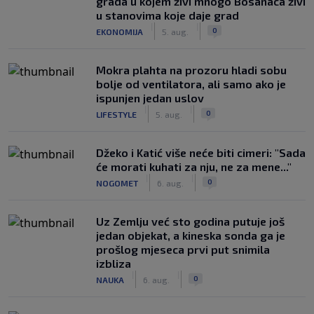
grada u kojem živi mnogo Bosanaca živi
u stanovima koje daje grad
|
|
0
EKONOMIJA
5. aug.
Mokra plahta na prozoru hladi sobu
bolje od ventilatora, ali samo ako je
ispunjen jedan uslov
|
|
0
LIFESTYLE
5. aug.
Džeko i Katić više neće biti cimeri: "Sada
će morati kuhati za nju, ne za mene..."
|
|
0
NOGOMET
6. aug.
Uz Zemlju već sto godina putuje još
jedan objekat, a kineska sonda ga je
prošlog mjeseca prvi put snimila
izbliza
|
|
0
NAUKA
6. aug.