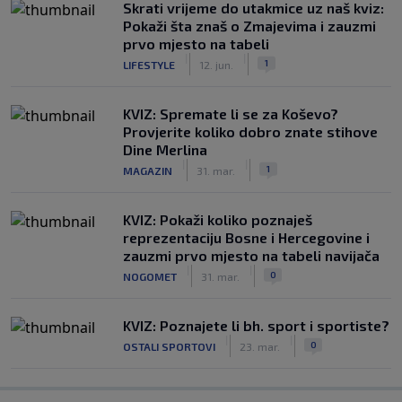
Skrati vrijeme do utakmice uz naš kviz:
Pokaži šta znaš o Zmajevima i zauzmi
prvo mjesto na tabeli
|
|
1
LIFESTYLE
12. jun.
KVIZ: Spremate li se za Koševo?
Provjerite koliko dobro znate stihove
Dine Merlina
|
|
1
MAGAZIN
31. mar.
KVIZ: Pokaži koliko poznaješ
reprezentaciju Bosne i Hercegovine i
zauzmi prvo mjesto na tabeli navijača
|
|
0
NOGOMET
31. mar.
KVIZ: Poznajete li bh. sport i sportiste?
|
|
0
OSTALI SPORTOVI
23. mar.