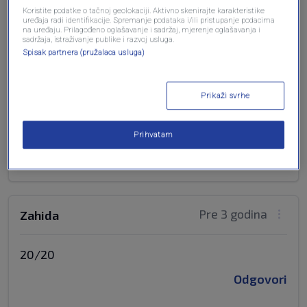
Koristite podatke o tačnoj geolokaciji. Aktivno skenirajte karakteristike
uređaja radi identifikacije. Spremanje podataka i/ili pristupanje podacima
Odgovori
na uređaju. Prilagođeno oglašavanje i sadržaj, mjerenje oglašavanja i
sadržaja, istraživanje publike i razvoj usluga.
Spisak partnera (pružalaca usluga)
Pre 3 godina
Sarajlija
Prikaži svrhe
20/20
Prihvatam
Odgovori
Pre 3 godina
Zahida
20/20
Odgovori