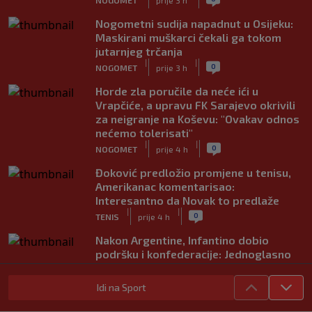
Nogometni sudija napadnut u Osijeku:
Maskirani muškarci čekali ga tokom
jutarnjeg trčanja
|
|
0
NOGOMET
prije 3 h
Horde zla poručile da neće ići u
Vrapčiće, a upravu FK Sarajevo okrivili
za neigranje na Koševu: "Ovakav odnos
nećemo tolerisati"
|
|
0
NOGOMET
prije 4 h
Đoković predložio promjene u tenisu,
Amerikanac komentarisao:
Interesantno da Novak to predlaže
|
|
0
TENIS
prije 4 h
Nakon Argentine, Infantino dobio
podršku i konfederacije: Jednoglasno
ponavljamo podršku predsjedniku
|
|
0
NOGOMET
prije 5 h
Idi na Sport
Tužne vijesti: Preminuo nekadašnji