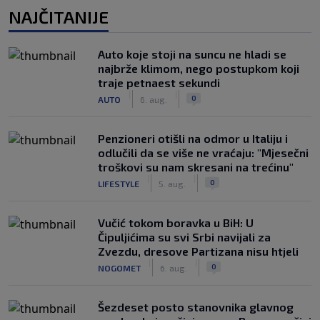
NAJČITANIJE
Auto koje stoji na suncu ne hladi se
najbrže klimom, nego postupkom koji
traje petnaest sekundi
|
|
0
AUTO
6. aug.
Penzioneri otišli na odmor u Italiju i
odlučili da se više ne vraćaju: "Mjesečni
troškovi su nam skresani na trećinu"
|
|
0
LIFESTYLE
5. aug.
Vučić tokom boravka u BiH: U
Čipuljićima su svi Srbi navijali za
Zvezdu, dresove Partizana nisu htjeli
|
|
0
NOGOMET
6. aug.
Šezdeset posto stanovnika glavnog