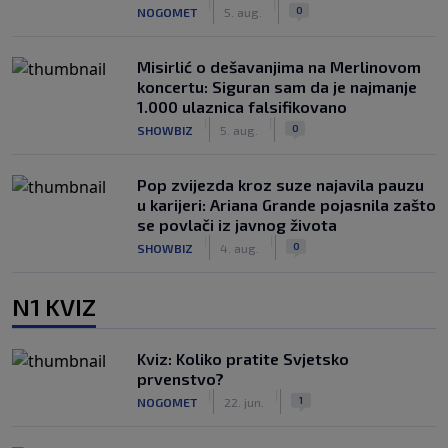
|
|
0
NOGOMET
5. aug.
Misirlić o dešavanjima na Merlinovom
koncertu: Siguran sam da je najmanje
1.000 ulaznica falsifikovano
|
|
0
SHOWBIZ
5. aug.
Pop zvijezda kroz suze najavila pauzu
u karijeri: Ariana Grande pojasnila zašto
se povlači iz javnog života
|
|
0
SHOWBIZ
4. aug.
N1 KVIZ
Kviz: Koliko pratite Svjetsko
prvenstvo?
|
|
1
NOGOMET
22. jun.