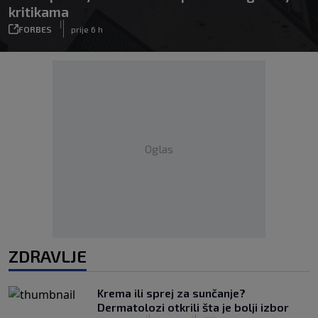
kritikama
|
FORBES
prije 6 h
Oglas
ZDRAVLJE
Krema ili sprej za sunčanje?
Dermatolozi otkrili šta je bolji izbor