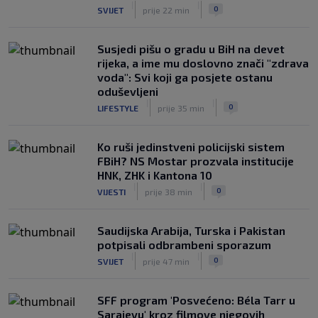
|
|
0
SVIJET
prije 22 min
Susjedi pišu o gradu u BiH na devet
rijeka, a ime mu doslovno znači "zdrava
voda": Svi koji ga posjete ostanu
oduševljeni
|
|
0
LIFESTYLE
prije 35 min
Ko ruši jedinstveni policijski sistem
FBiH? NS Mostar prozvala institucije
HNK, ZHK i Kantona 10
|
|
0
VIJESTI
prije 38 min
Saudijska Arabija, Turska i Pakistan
potpisali odbrambeni sporazum
|
|
0
SVIJET
prije 47 min
SFF program 'Posvećeno: Béla Tarr u
Sarajevu' kroz filmove njegovih