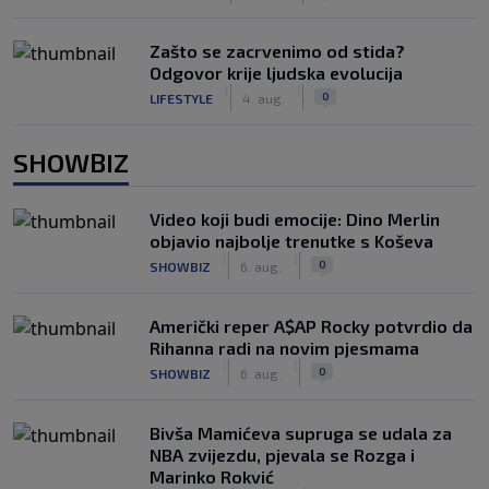
Zašto se zacrvenimo od stida?
Odgovor krije ljudska evolucija
|
|
0
LIFESTYLE
4. aug.
SHOWBIZ
Video koji budi emocije: Dino Merlin
objavio najbolje trenutke s Koševa
|
|
0
SHOWBIZ
6. aug.
Američki reper A$AP Rocky potvrdio da
Rihanna radi na novim pjesmama
|
|
0
SHOWBIZ
6. aug.
Bivša Mamićeva supruga se udala za
NBA zvijezdu, pjevala se Rozga i
Marinko Rokvić