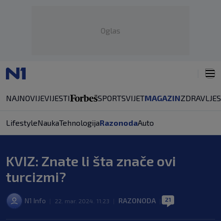
Oglas
NAJNOVIJE
VIJESTI
SPORT
SVIJET
MAGAZIN
ZDRAVLJE
Lifestyle
Nauka
Tehnologija
Razonoda
Auto
KVIZ: Znate li šta znače ovi
turcizmi?
21
N1 Info
RAZONODA
|
22. mar. 2024. 11:23
|
|