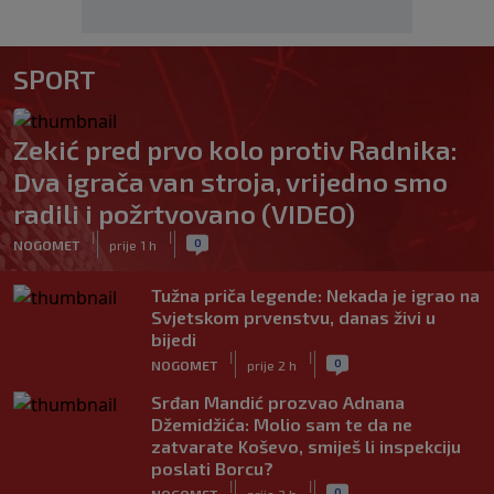
SPORT
Zekić pred prvo kolo protiv Radnika:
Dva igrača van stroja, vrijedno smo
radili i požrtvovano (VIDEO)
|
|
0
NOGOMET
prije 1 h
Tužna priča legende: Nekada je igrao na
Svjetskom prvenstvu, danas živi u
bijedi
|
|
0
NOGOMET
prije 2 h
Srđan Mandić prozvao Adnana
Džemidžića: Molio sam te da ne
zatvarate Koševo, smiješ li inspekciju
poslati Borcu?
|
|
0
NOGOMET
prije 3 h