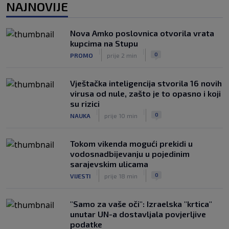
NAJNOVIJE
prvak Jugoslavije
|
|
0
OSTALI SPORTOVI
prije 5 h
Nova Amko poslovnica otvorila vrata
Pravna bitka Luke Dončića i Anamarije
kupcima na Stupu
Goltes seli se u Sloveniju: Spominje se
|
|
0
PROMO
prije 2 min
čak 50 miliona dolara
|
|
0
KOŠARKA
prije 6 h
Vještačka inteligencija stvorila 16 novih
virusa od nule, zašto je to opasno i koji
su rizici
|
|
0
NAUKA
prije 10 min
Tokom vikenda mogući prekidi u
vodosnadbijevanju u pojedinim
sarajevskim ulicama
|
|
0
VIJESTI
prije 18 min
"Samo za vaše oči": Izraelska "krtica"
unutar UN-a dostavljala povjerljive
podatke