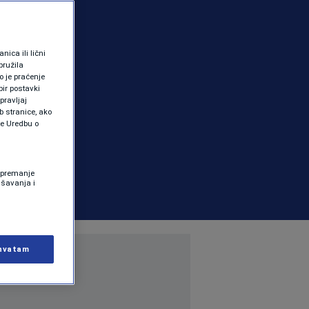
ica ili lični
pružila
 je praćenje
ir postavki
pravljaj
b stranice, ako
te Uredbu o
 Spremanje
ašavanja i
hvatam