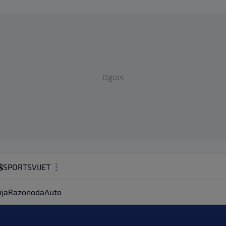
Oglas
SPORT
SVIJET
MAGAZIN
ija
Razonoda
Auto
ZDRAVLJE