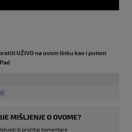
pratiti UŽIVO na
ovom linku
kao i putem
iPad
JI
OJE MIŠLJENJE O OVOME?
skusiji ili pročitaj komentare