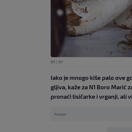
N1
|
N1
Iako je mnogo kiše palo ove go
gljiva, kaže za N1 Boro Marić z
pronaći lisičarke i vrganji, al
Podijeli