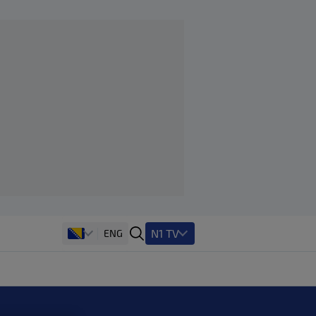
N1 TV
ENG