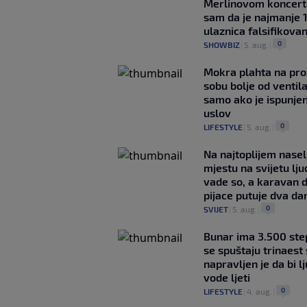
Merlinovom koncert
sam da je najmanje 
ulaznica falsifikova
0
SHOWBIZ
|
5. aug.
|
Mokra plahta na pro
sobu bolje od ventila
samo ako je ispunje
uslov
0
LIFESTYLE
|
5. aug.
|
Na najtoplijem nase
mjestu na svijetu lj
vade so, a karavan 
pijace putuje dva da
0
SVIJET
|
5. aug.
|
Bunar imа 3.500 ste
se spuštaju trinaest
napravljen je da bi lj
vode ljeti
0
LIFESTYLE
|
4. aug.
|