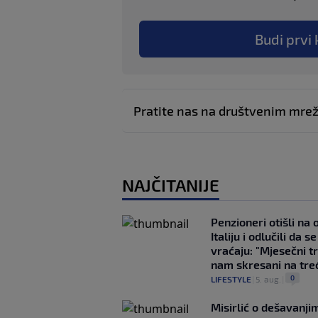
Budi prvi 
Pratite nas na društvenim mr
NAJČITANIJE
Penzioneri otišli na
Italiju i odlučili da s
vraćaju: "Mjesečni t
nam skresani na tre
0
LIFESTYLE
|
5. aug.
|
Misirlić o dešavanji