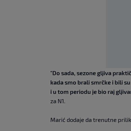
"Do sada, sezone gljiva praktič
kada smo brali smrčke i bili su 
i u tom periodu je bio raj gljiv
za N1.
Marić dodaje da trenutne prilik