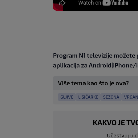
Program N1 televizije možete 
aplikacija za
An
droid
|
iPhone/
Više tema kao što je ova?
GLJIVE
LISIČARKE
SEZONA
VRGAN
KAKVO JE TV
Učestvuj u di