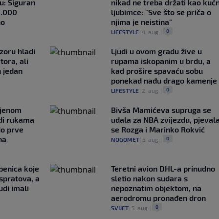
u: Siguran
nikad ne treba držati kao kuć
1.000
ljubimce: "Sve što se priča o
no
njima je neistina"
0
LIFESTYLE
|
4. aug.
|
zoru hladi
Ljudi u ovom gradu žive u
tora, ali
rupama iskopanim u brdu, a
n jedan
kad prošire spavaću sobu
ponekad nađu drago kamenje
0
LIFESTYLE
|
2. aug.
|
ljenom
Bivša Mamićeva supruga se
udi rukama
udala za NBA zvijezdu, pjeval
do prve
se Rozga i Marinko Rokvić
na
0
NOGOMET
|
5. aug.
|
penica koje
Teretni avion DHL-a prinudno
 spratova, a
sletio nakon sudara s
udi imali
nepoznatim objektom, na
aerodromu pronađen dron
0
SVIJET
|
5. aug.
|