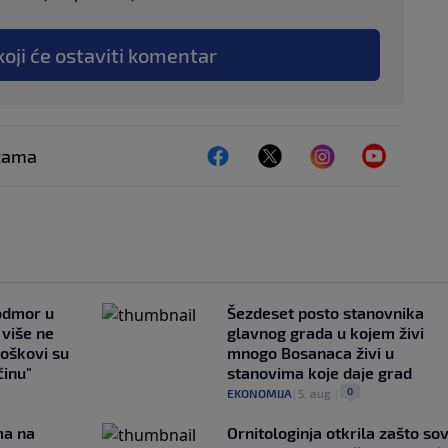
koji će ostaviti komentar
ežama
 odmor u
Šezdeset posto stanovnika
e više ne
glavnog grada u kojem živi
roškovi su
mnogo Bosanaca živi u
ćinu"
stanovima koje daje grad
0
EKONOMIJA
|
5. aug.
|
ma na
Ornitologinja otkrila zašto so