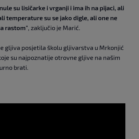
e su lisičarke i vrganji i ima ih na pijaci, ali
li temperature su se jako digle, ali one ne
sa rastom"
, zaključio je Marić.
 gljiva posjetila školu gljivarstva u Mrkonjić
oje su najpoznatije otrovne gljive na našim
urno brati.