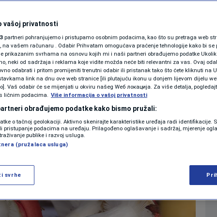
rki i vrganja,
SHOWBIZ
KOLUMNE
 vašoj privatnosti
 gljive smijete jesti
3
partneri pohranjujemo i pristupamo osobnim podacima, kao što su pretraga web stran
ori, na vašem računaru . Odabir Prihvatam omogućava praćenje tehnologije kako bi se 
je prikazanim svrhama na osnovu kojih mi i naši partneri obrađujemo podatke Ukoliko
0
 jun. 2023. 11:55
MAGAZIN
komentara
|
|
 neki od sadržaja i reklama koje vidite možda neće biti relevantni za vas. Ovaj odab
PODCAST
no odabrati i pritom promijeniti trenutni odabir ili pristanak tako što ćete kliknuti na U
tavkama link na dnu ove web stranice [ili plutajuću ikonu u donjem lijevom dijelu we
N1 SPECIJAL
vo]. Vaš odabir će se mijenjati u okviru našeg Wеб локација. Za više detalja, pogledaj
s ličnim podacima.
Više
Više informacija o vašoj privatnosti
FENOMENI
 partneri obrađujemo podatke kako bismo pružali:
datke o tačnoj geolokaciji. Aktivno skenirajte karakteristike uređaja radi identifikacije.
NEISTRAŽENO
ili pristupanje podacima na uređaju. Prilagođeno oglašavanje i sadržaj, mjerenje ogl
traživanje publike i razvoj usluga.
tnera (pružalaca usluga)
VIRALNO
FOTO
ži svrhe
Pri
PROMO
VIDEO