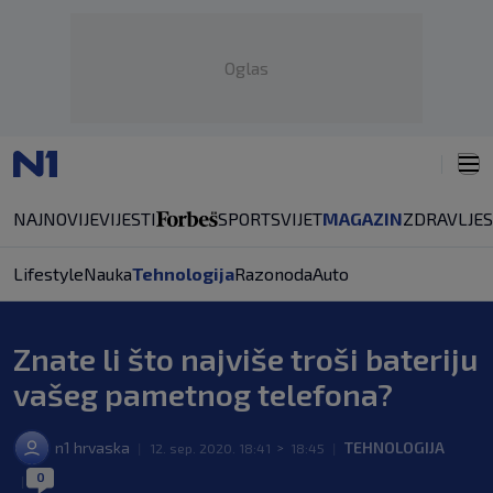
Oglas
NAJNOVIJE
VIJESTI
SPORT
SVIJET
MAGAZIN
ZDRAVLJE
Lifestyle
Nauka
Tehnologija
Razonoda
Auto
Znate li što najviše troši bateriju
vašeg pametnog telefona?
n1 hrvaska
TEHNOLOGIJA
|
12. sep. 2020. 18:41
>
18:45
|
0
|