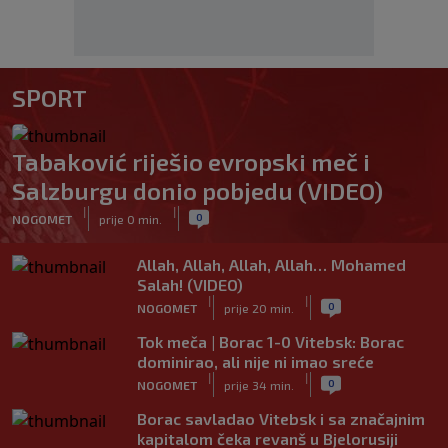
SPORT
Tabaković riješio evropski meč i
Salzburgu donio pobjedu (VIDEO)
|
|
0
NOGOMET
prije 0 min.
Allah, Allah, Allah, Allah… Mohamed
Salah! (VIDEO)
|
|
0
NOGOMET
prije 20 min.
Tok meča | Borac 1-0 Vitebsk: Borac
dominirao, ali nije ni imao sreće
|
|
0
NOGOMET
prije 34 min.
Borac savladao Vitebsk i sa značajnim
kapitalom čeka revanš u Bjelorusiji