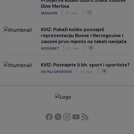
Dine Merlina
|
|
1
MAGAZIN
31. mar.
KVIZ: Pokaži koliko poznaješ
reprezentaciju Bosne i Hercegovine i
zauzmi prvo mjesto na tabeli navijača
|
|
0
NOGOMET
31. mar.
KVIZ: Poznajete li bh. sport i sportiste?
|
|
0
OSTALI SPORTOVI
23. mar.