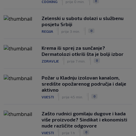
0
COOKING
prije 0 min.
„gomila slabića“ u UEFA-i
|
|
0
NOGOMET
prije 3 h
Zelenski u subotu dolazi u službenu
posjetu Srbiji
|
|
0
REGIJA
prije 3 min.
Krema ili sprej za sunčanje?
Dermatolozi otkrili šta je bolji izbor
|
|
0
ZDRAVLJE
prije 7 min.
Požar u Kladnju izolovan kanalom,
središte opožarenog područja i dalje
aktivno
|
|
0
VIJESTI
prije 45 min.
Zašto rudnici gomilaju dugove i kada
više proizvode? Sindikat i ekonomisti
nude različite odgovore
|
|
0
VIJESTI
prije 1 h