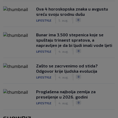
Ova 4 horoskopska znaka u avgustu
sreću svoju srodnu dušu
|
|
0
LIFESTYLE
5. aug.
Bunar imа 3.500 stepenica koje se
spuštaju trinaest spratova, a
napravljen je da bi ljudi imali vode ljeti
|
|
0
LIFESTYLE
4. aug.
Zašto se zacrvenimo od stida?
Odgovor krije ljudska evolucija
|
|
0
LIFESTYLE
4. aug.
Proglašena najbolja zemlja za
preseljenje u 2026. godini
|
|
0
LIFESTYLE
4. aug.