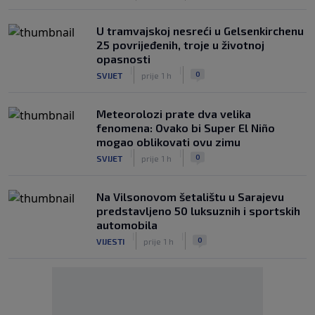
U tramvajskoj nesreći u Gelsenkirchenu
25 povrijeđenih, troje u životnoj
opasnosti
|
|
0
SVIJET
prije 1 h
Meteorolozi prate dva velika
fenomena: Ovako bi Super El Niño
mogao oblikovati ovu zimu
|
|
0
SVIJET
prije 1 h
Na Vilsonovom šetalištu u Sarajevu
predstavljeno 50 luksuznih i sportskih
automobila
|
|
0
VIJESTI
prije 1 h