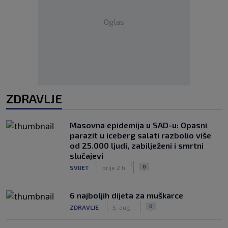
Oglas
ZDRAVLJE
Masovna epidemija u SAD-u: Opasni
parazit u iceberg salati razbolio više
od 25.000 ljudi, zabilježeni i smrtni
slučajevi
|
|
0
SVIJET
prije 2 h
6 najboljih dijeta za muškarce
|
|
0
ZDRAVLJE
5. aug.