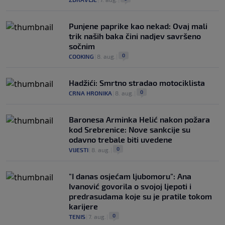
Punjene paprike kao nekad: Ovaj mali
trik naših baka čini nadjev savršeno
sočnim
0
COOKING
|
8. aug.
|
Hadžići: Smrtno stradao motociklista
0
CRNA HRONIKA
|
8. aug.
|
Baronesa Arminka Helić nakon požara
kod Srebrenice: Nove sankcije su
odavno trebale biti uvedene
0
VIJESTI
|
8. aug.
|
"I danas osjećam ljubomoru": Ana
Ivanović govorila o svojoj ljepoti i
predrasudama koje su je pratile tokom
karijere
0
TENIS
|
7. aug.
|