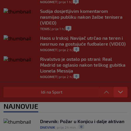
0
NOGOMET
|
prije 1 h
|
Sudija dosjetljivim komentarom
nasmijao publiku nakon žalbe tenisera
(VIDEO)
0
TENIS
|
prije 1 h
|
Haos u Irskoj: Navijač utrčao na teren i
nasrnuo na gostujuće fudbalere (VIDEO)
0
NOGOMET
|
prije 2 h
|
Rivalstvo je ostalo po strani: Real
Madrid se oglasio nakon teškog gubitka
Lionela Messija
0
NOGOMET
|
prije 2 h
|
WNBA igračice odgovorile Kanteru
nakon provokacije: "Nećemo biti politički
Idi na Sport
pijuni"
0
KOŠARKA
|
prije 2 h
|
NAJNOVIJE
Infantino nekada poručivao: "Novac
FIFA-e je vaš novac", danas se suočava s
Dnevnik: Požar u Konjicu i dalje aktivan
najvećom krizom
0
DNEVNIK
|
prije 24 min.
|
0
NOGOMET
|
prije 3 h
|