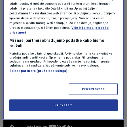
Most koji obara rekorde
odabir postavki možete ponovno odabrati i pritom promijeniti trenutni
odabir ili pristanak tako što ćete kliknuti na Upravljaj željenim
postavkama link na dnu ove web stranice [ili plutajuću ikonu u donjem
na vrhu svijeta
lijevom dijelu web stranice, ako je primjenjivo]. Vaš odabir će se
mijenjati u okviru našeg Wеб локација. Za više detalja, pogledajte
Uredbu o postupanju s ličnim podacima.
Više informacija o vašoj
Most Halogaland
, najduži viseći most u
privatnosti
Mi i naši partneri obrađujemo podatke kako bismo
Arktičkom krugu, prelazi fjord u sjevernoj
pružali:
Norveškoj i skraćuje prethodno sporu i opasnu
Koristite podatke o tačnoj geolokaciji. Aktivno skenirajte karakteristike
uređaja radi identifikacije. Spremanje podataka i/ili pristupanje
rutu za 18 km.
podacima na uređaju. Prilagođeno oglašavanje i sadržaj, mjerenje
oglašavanja i sadržaja, istraživanje publike i razvoj usluga.
Spisak partnera (pružalaca usluga)
Brojevi strukture pomažu da se shvati zašto je
impresivna.
Prikaži svrhe
Prihvatam