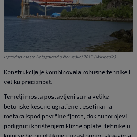
Izgradnja mosta Halogaland u Norveškoj 2015. (Wikipedia)
Konstrukcija je kombinovala robusne tehnike i
veliku preciznost.
Temelji mosta postavljeni su na velike
betonske kesone ugrađene desetinama
metara ispod površine fjorda, dok su tornjevi
podignuti korištenjem klizne oplate, tehnike u
kojoj se beton oblikuje u uzastopnim slojevima