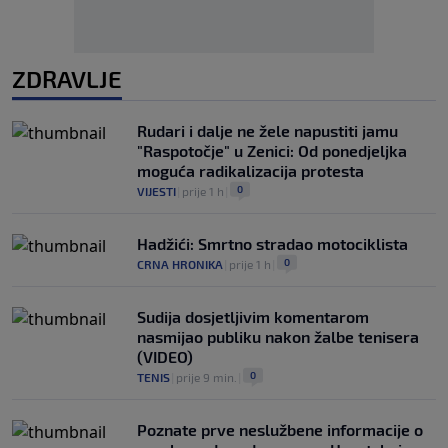
ZDRAVLJE
Rudari i dalje ne žele napustiti jamu
"Raspotočje" u Zenici: Od ponedjeljka
moguća radikalizacija protesta
0
VIJESTI
|
prije 1 h
|
Hadžići: Smrtno stradao motociklista
0
CRNA HRONIKA
|
prije 1 h
|
Sudija dosjetljivim komentarom
nasmijao publiku nakon žalbe tenisera
(VIDEO)
0
TENIS
|
prije 9 min.
|
Poznate prve neslužbene informacije o