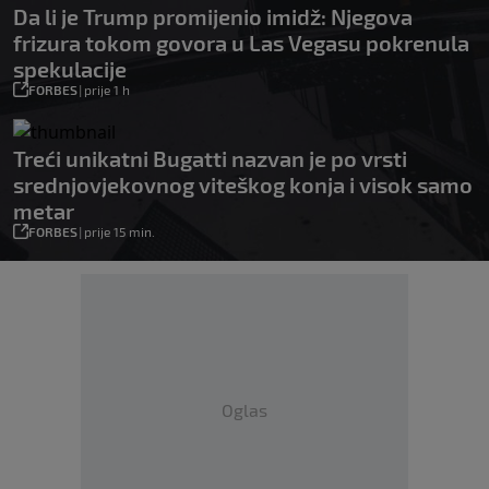
Da li je Trump promijenio imidž: Njegova
frizura tokom govora u Las Vegasu pokrenula
spekulacije
FORBES
|
prije 1 h
Treći unikatni Bugatti nazvan je po vrsti
srednjovjekovnog viteškog konja i visok samo
metar
FORBES
|
prije 15 min.
Oglas