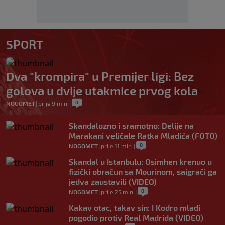
SPORT
Dva "krompira" u Premijer ligi: Bez
golova u dvije utakmice prvog kola
0
NOGOMET
|
prije 9 min.
|
Skandalozno i sramotno: Delije na
Marakani veličale Ratka Mladića (FOTO)
0
NOGOMET
|
prije 11 min.
|
Skandal u Istanbulu: Osimhen krenuo u
fizički obračun sa Mourinom, saigrači ga
jedva zaustavili (VIDEO)
0
NOGOMET
|
prije 25 min.
|
Kakav otac, takav sin: I Kodro mlađi
pogodio protiv Real Madrida (VIDEO)