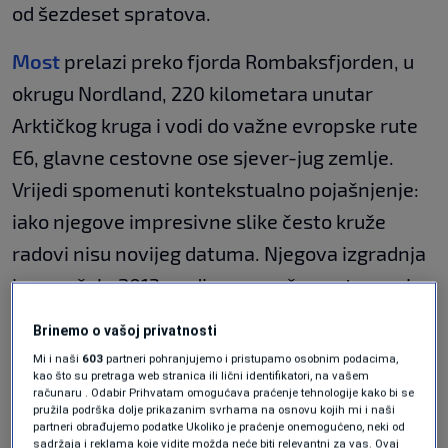
od šezdeset spratova.
Most
prelazi preko fjorda Rombaksfjorden, u
okrugu Nordland, 220 kilometara unutar
Arktičkog kruga i vodi do važne evropske rute
E6, glavne cestovne ose sjever-jug zemlje.
Vrijedi spomenuti kontekstualno pojašnjenje:
iako njegove impresivne slike često kruže
radovi nisu novijeg datuma. Njegova izgradnja
je započela 2013. godine, a svečano otvorenje
održano je 9. decembra 2018. godine, što ne
Brinemo o vašoj privatnosti
umanjuje njegovu zaslugu da ostane među
Mi i naši
603
partneri pohranjujemo i pristupamo osobnim podacima,
kao što su pretraga web stranica ili lični identifikatori, na vašem
najneobičnijim prijelazima ikada izgrađenim na
računaru . Odabir Prihvatam omogućava praćenje tehnologije kako bi se
krajnjem sjeveru svijeta.
pružila podrška dolje prikazanim svrhama na osnovu kojih mi i naši
partneri obrađujemo podatke Ukoliko je praćenje onemogućeno, neki od
sadržaja i reklama koje vidite možda neće biti relevantni za vas. Ovaj