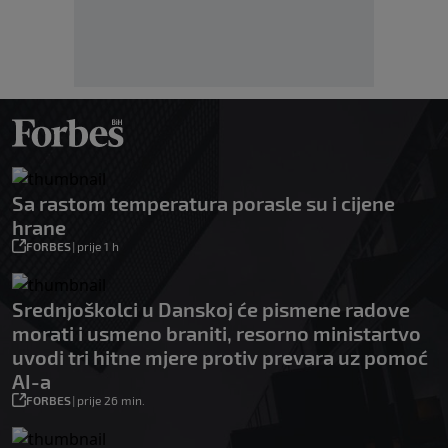
Sa rastom temperatura porasle su i cijene
hrane
FORBES
|
prije 1 h
Srednjoškolci u Danskoj će pismene radove
morati i usmeno braniti, resorno ministartvo
uvodi tri hitne mjere protiv prevara uz pomoć
AI-a
FORBES
|
prije 26 min.