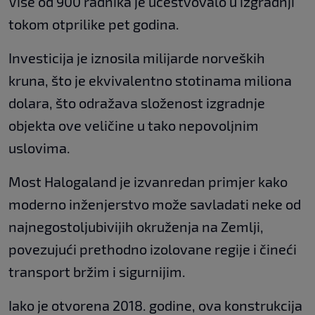
Više od 900 radnika je učestvovalo u izgradnji
tokom otprilike pet godina.
Investicija je iznosila milijarde norveških
kruna, što je ekvivalentno stotinama miliona
dolara, što odražava složenost izgradnje
objekta ove veličine u tako nepovoljnim
uslovima.
Most Halogaland je izvanredan primjer kako
moderno inženjerstvo može savladati neke od
najnegostoljubivijih okruženja na Zemlji,
povezujući prethodno izolovane regije i čineći
transport bržim i sigurnijim.
Iako je otvorena 2018. godine, ova konstrukcija