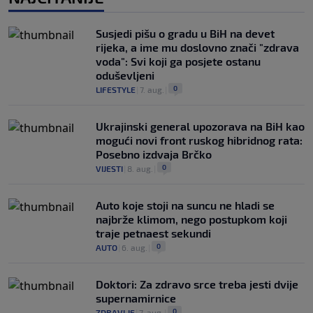
Susjedi pišu o gradu u BiH na devet
rijeka, a ime mu doslovno znači "zdrava
voda": Svi koji ga posjete ostanu
oduševljeni
0
LIFESTYLE
|
7. aug.
|
Ukrajinski general upozorava na BiH kao
mogući novi front ruskog hibridnog rata:
Posebno izdvaja Brčko
0
VIJESTI
|
8. aug.
|
Auto koje stoji na suncu ne hladi se
najbrže klimom, nego postupkom koji
traje petnaest sekundi
0
AUTO
|
6. aug.
|
Doktori: Za zdravo srce treba jesti dvije
supernamirnice
0
ZDRAVLJE
|
7. aug.
|