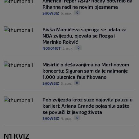
Američki reper A$AP Rocky potvrdio da
Rihanna radi na novim pjesmama
0
SHOWBIZ
|
6. aug.
|
Bivša Mamićeva supruga se udala za
NBA zvijezdu, pjevala se Rozga i
Marinko Rokvić
0
NOGOMET
|
5. aug.
|
Misirlić o dešavanjima na Merlinovom
koncertu: Siguran sam da je najmanje
1.000 ulaznica falsifikovano
0
SHOWBIZ
|
5. aug.
|
Pop zvijezda kroz suze najavila pauzu u
karijeri: Ariana Grande pojasnila zašto
se povlači iz javnog života
0
SHOWBIZ
|
4. aug.
|
N1 KVIZ