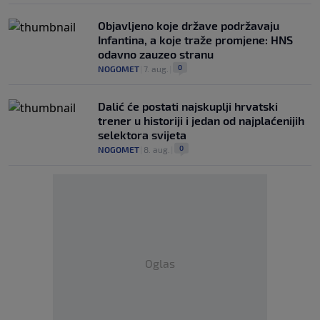
Objavljeno koje države podržavaju
Infantina, a koje traže promjene: HNS
odavno zauzeo stranu
0
NOGOMET
|
7. aug.
|
Dalić će postati najskuplji hrvatski
trener u historiji i jedan od najplaćenijih
selektora svijeta
0
NOGOMET
|
8. aug.
|
Oglas