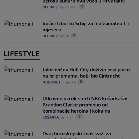
uzroku sudara dva voza u Hrvatskoj
0
REGIJA
|
prije 26 min.
|
Vučić: Izbori u Srbiji za maksimalno tri
mjeseca
0
REGIJA
|
prije 1 h
|
LIFESTYLE
Jakirovićev Hull City doživio prvi poraz
na pripremama, bolji bio Eintracht
0
NOGOMET
|
prije 3 h
|
Otkriven uzrok smrti NBA košarkaša:
Brandon Clarke preminuo od
kombinacije heroina i kokaina
0
KOŠARKA
|
prije 3 h
|
Ovaj horoskopski znak važi za