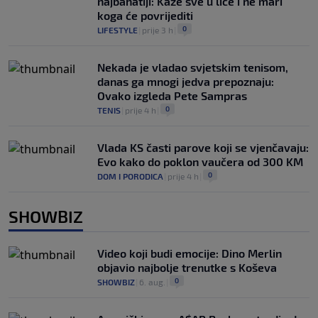
najbahatiji: Kaže sve u lice i ne mari
koga će povrijediti
0
LIFESTYLE
|
prije 3 h
|
Nekada je vladao svjetskim tenisom,
danas ga mnogi jedva prepoznaju:
Ovako izgleda Pete Sampras
0
TENIS
|
prije 4 h
|
Vlada KS časti parove koji se vjenčavaju:
Evo kako do poklon vaučera od 300 KM
0
DOM I PORODICA
|
prije 4 h
|
SHOWBIZ
Video koji budi emocije: Dino Merlin
objavio najbolje trenutke s Koševa
0
SHOWBIZ
|
6. aug.
|