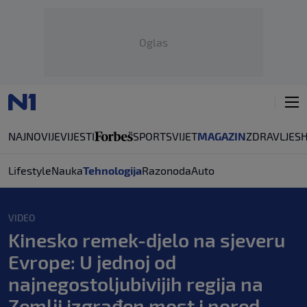
Oglas
NAJNOVIJE
VIJESTI
SPORT
SVIJET
MAGAZIN
ZDRAVLJE
S
Lifestyle
Nauka
Tehnologija
Razonoda
Auto
VIDEO
Kinesko remek-djelo na sjeveru
Evrope: U jednoj od
najnegostoljubivijih regija na
Zemlji izgrađen most i pored