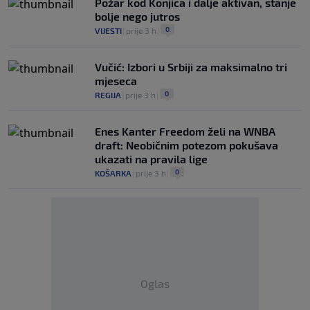
Požar kod Konjica i dalje aktivan, stanje
bolje nego jutros
0
VIJESTI
|
prije 3 h
|
Vučić: Izbori u Srbiji za maksimalno tri
mjeseca
0
REGIJA
|
prije 3 h
|
Enes Kanter Freedom želi na WNBA
draft: Neobičnim potezom pokušava
ukazati na pravila lige
0
KOŠARKA
|
prije 3 h
|
Oglas