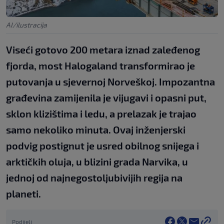
AI/ilustracija
Viseći gotovo 200 metara iznad zaleđenog
fjorda, most Halogaland transformirao je
putovanja u sjevernoj Norveškoj. Impozantna
građevina zamijenila je vijugavi i opasni put,
sklon klizištima i ledu, a prelazak je trajao
samo nekoliko minuta. Ovaj inženjerski
podvig postignut je usred obilnog snijega i
arktičkih oluja, u blizini grada Narvika, u
jednoj od najnegostoljubivijih regija na
planeti.
Podijeli