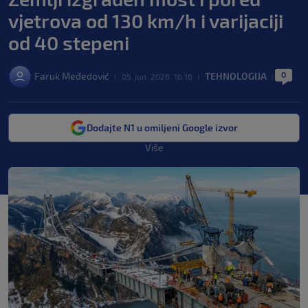
vjetrova od 130 km/h i varijaciji
od 40 stepeni
0
Faruk Međedović
TEHNOLOGIJA
|
05. jun. 2026. 16:16
|
|
Dodajte N1 u omiljeni Google izvor
Više