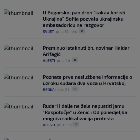
U Bugarskoj pao dron "kakav koristi
Ukrajina", Sofija pozvala ukrajinsku
ambasadoricu na razgovor
0
SVIJET
|
prije 59 min.
|
Preminuo istaknuti bh. novinar Hajdar
Arifagić
0
VIJESTI
|
prije 1 h
|
Poznate prve neslužbene informacije o
uzroku sudara dva voza u Hrvatskoj
0
REGIJA
|
prije 2 h
|
Rudari i dalje ne žele napustiti jamu
"Raspotočje" u Zenici: Od ponedjeljka
moguća radikalizacija protesta
0
VIJESTI
|
prije 3 h
|