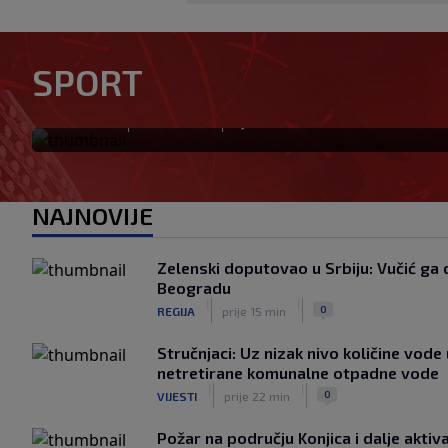
Novi igrač Millwalla odmah p
SPORT
poručuju da je "stvoren za ov
|
|
0
NOGOMET
prije 42 min
NAJNOVIJE
Zelenski doputovao u Srbiju: Vučić g
Beogradu
|
|
0
REGIJA
prije 15 min
Stručnjaci: Uz nizak nivo količine vode
netretirane komunalne otpadne vode
|
|
0
VIJESTI
prije 22 min
Požar na području Konjica i dalje aktiva