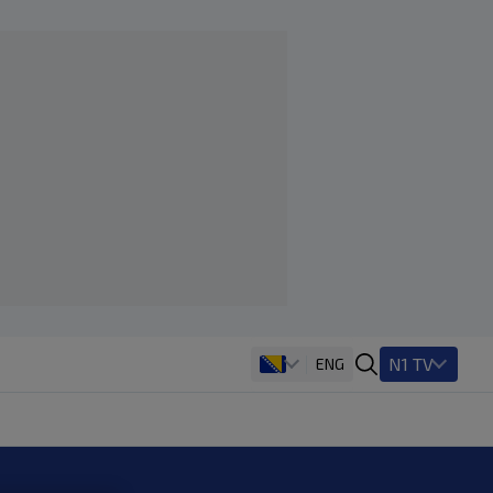
N1 TV
ENG