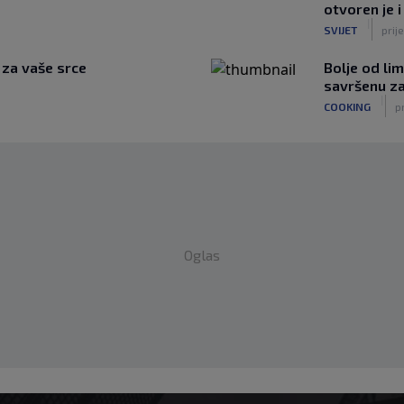
otvoren je i
|
SVIJET
prije
e za vaše srce
Bolje od li
savršenu za 
|
COOKING
pr
Oglas