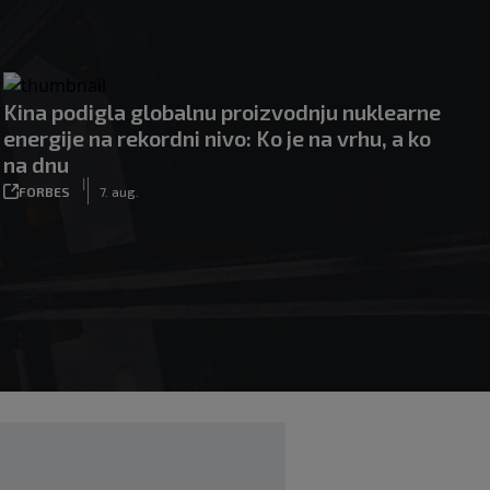
Kina podigla globalnu proizvodnju nuklearne
energije na rekordni nivo: Ko je na vrhu, a ko
na dnu
|
FORBES
7. aug.