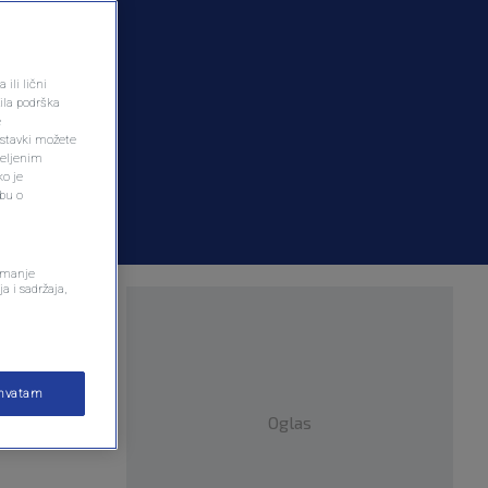
ili lični
ila podrška
e
ostavki možete
željenim
ko je
dbu o
remanje
a i sadržaja,
ihvatam
Oglas