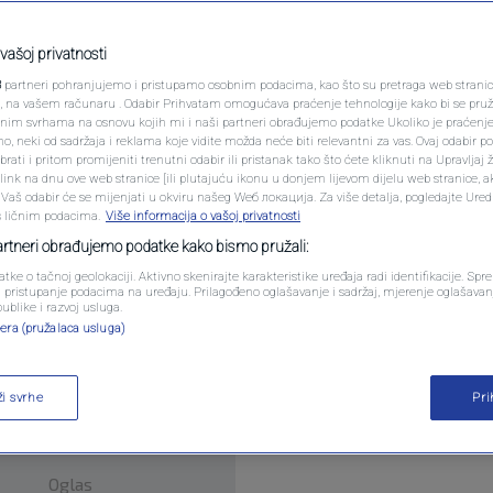
PODCAST
tinjstva polako izumire
N1 SPECIJAL
vašoj privatnosti
3
partneri pohranjujemo i pristupamo osobnim podacima, kao što su pretraga web stranica 
FENOMENI
ri, na vašem računaru . Odabir Prihvatam omogućava praćenje tehnologije kako bi se pruž
ntara
anim svrhama na osnovu kojih mi i naši partneri obrađujemo podatke Ukoliko je praćenj
 neki od sadržaja i reklama koje vidite možda neće biti relevantni za vas. Ovaj odabir p
NEISTRAŽENO
ati i pritom promijeniti trenutni odabir ili pristanak tako što ćete kliknuti na Upravljaj 
ink na dnu ove web stranice [ili plutajuću ikonu u donjem lijevom dijelu web stranice, a
VIRALNO
. Vaš odabir će se mijenjati u okviru našeg Wеб локација. Za više detalja, pogledajte Ure
s ličnim podacima.
Više informacija o vašoj privatnosti
FOTO
partneri obrađujemo podatke kako bismo pružali:
atke o tačnoj geolokaciji. Aktivno skenirajte karakteristike uređaja radi identifikacije. Sp
PROMO
li pristupanje podacima na uređaju. Prilagođeno oglašavanje i sadržaj, mjerenje oglašavanj
publike i razvoj usluga.
era (pružalaca usluga)
VIDEO
ži svrhe
Pr
Oglas