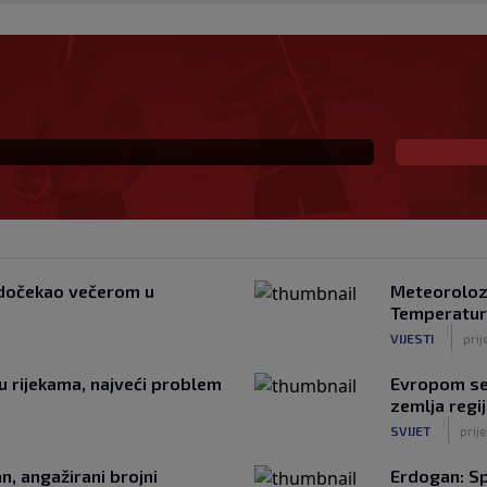
ostao hit: Navijači
aj klub"
a dočekao večerom u
Meteorolozi
Temperatur
|
VIJESTI
prij
 u rijekama, najveći problem
Evropom se 
zemlja regi
|
SVIJET
prije
n, angažirani brojni
Erdogan: Sp