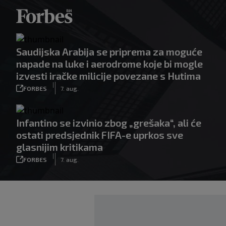
Saudijska Arabija se priprema za moguće
napade na luke i aerodrome koje bi mogle
izvesti iračke milicije povezane s Hutima
|
FORBES
7. aug.
Infantino se izvinio zbog „grešaka“, ali će
ostati predsjednik FIFA-e uprkos sve
glasnijim kritikama
|
FORBES
7. aug.