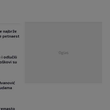
se najbrže
e petnaest
Oglas
i odlučili
roškovi su
Ivanović
asudama
Kremasto