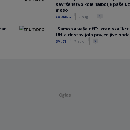
savršenstvo koje najbolje paše u
meso
|
|
0
COOKING
7. aug.
edan
"Samo za vaše oči": Izraelska "krt
UN-a dostavljala povjerljive poda
|
|
0
SVIJET
7. aug.
Oglas