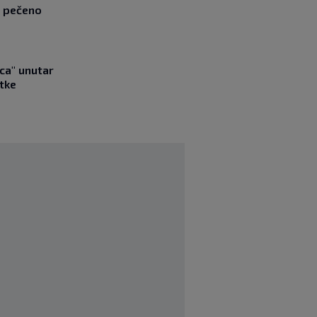
z pečeno
ica" unutar
tke