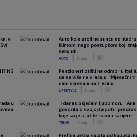
ka, a
Auto koje stoji na suncu ne hladi 
 Svi
klimom, nego postupkom koji traj
sekundi
|
|
0
AUTO
6. aug.
BiH? NS
Penzioneri otišli na odmor u Italiju 
da se više ne vraćaju: "Mjesečni t
nam skresani na trećinu"
|
|
0
LIFESTYLE
5. aug.
rada u
"I danas osjećam ljubomoru": Ana 
novima
govorila o svojoj ljepoti i predr
koje su je pratile tokom karijere
|
|
0
TENIS
7. aug.
je
Prefina ljetna salata od kupusa: 