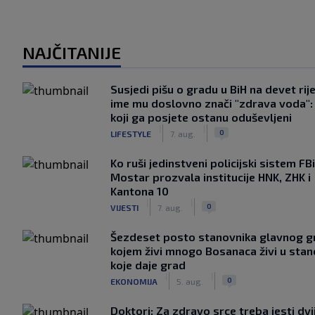
NAJČITANIJE
Susjedi pišu o gradu u BiH na devet rije
ime mu doslovno znači "zdrava voda":
koji ga posjete ostanu oduševljeni
|
|
0
LIFESTYLE
7. aug.
Ko ruši jedinstveni policijski sistem F
Mostar prozvala institucije HNK, ZHK i
Kantona 10
|
|
0
VIJESTI
7. aug.
Šezdeset posto stanovnika glavnog g
kojem živi mnogo Bosanaca živi u sta
koje daje grad
|
|
0
EKONOMIJA
5. aug.
Doktori: Za zdravo srce treba jesti dvi