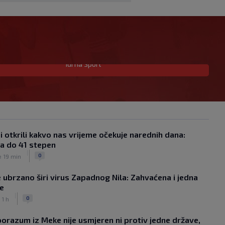
Idi na Sport
Skandal u Južnoj Koreji: Sudijama
plaćali eskort dame i "masaže sa
sretnim završetkom"
|
|
0
NOGOMET
prije 1 h
Barcelona poslala prvu ponudu za
Rodrija, Manchester City traži znatno
 otkrili kakvo nas vrijeme očekuje narednih dana:
više
a do 41 stepen
|
|
|
0
NOGOMET
prije 2 h
0
e 19 min
Dalić će postati najskuplji hrvatski
trener u historiji i jedan od
ubrzano širi virus Zapadnog Nila: Zahvaćena i jedna
najplaćenijih selektora svijeta
je
|
|
|
0
NOGOMET
prije 2 h
0
 1 h
Otkriveno ko je bio Georginina prva
ljubav: Njihova priča ponovo postala
orazum iz Meke nije usmjeren ni protiv jedne države,