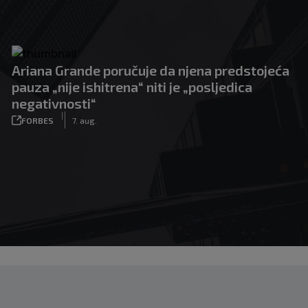
Ariana Grande poručuje da njena predstojeća
pauza „nije ishitrena“ niti je „posljedica
negativnosti“
|
FORBES
7. aug.