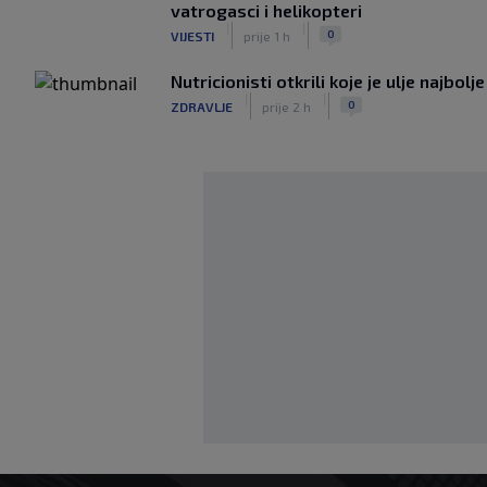
vatrogasci i helikopteri
|
|
0
VIJESTI
prije 1 h
Nutricionisti otkrili koje je ulje najbolj
|
|
0
ZDRAVLJE
prije 2 h