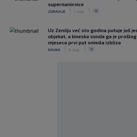
supernamirnice
|
|
0
ZDRAVLJE
7. aug.
Uz Zemlju već sto godina putuje još j
objekat, a kineska sonda ga je prošlog
mjeseca prvi put snimila izbliza
|
|
0
NAUKA
6. aug.