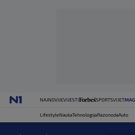
NAJNOVIJE
VIJESTI
SPORT
SVIJET
MAG
Lifestyle
Nauka
Tehnologija
Razonoda
Auto