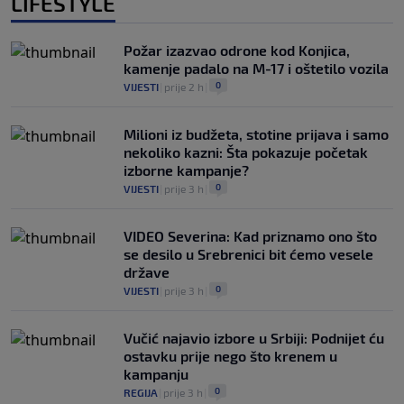
LIFESTYLE
Požar izazvao odrone kod Konjica,
kamenje padalo na M-17 i oštetilo vozila
0
VIJESTI
|
prije 2 h
|
Milioni iz budžeta, stotine prijava i samo
nekoliko kazni: Šta pokazuje početak
izborne kampanje?
0
VIJESTI
|
prije 3 h
|
VIDEO Severina: Kad priznamo ono što
se desilo u Srebrenici bit ćemo vesele
države
0
VIJESTI
|
prije 3 h
|
Vučić najavio izbore u Srbiji: Podnijet ću
ostavku prije nego što krenem u
kampanju
0
REGIJA
|
prije 3 h
|