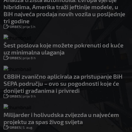
hibridima, Amerika traži jeftinije modele, u
BiH najveća prodaja novih vozila u posljednje
tri godine
FORBES
|
prije 5 h
Šest poslova koje možete pokrenuti od kuće
uz minimalna ulaganja
FORBES
|
prije 8 h
CBBiH zvanično aplicirala za pristupanje BiH
SEPA području – ovo su pogodnosti koje će
donijeti građanima i privredi
FORBES
|
prije 9 h
Milijarder i holivudska zvijezda u najvećem
projektu za spas živog svijeta
FORBES
|
5. aug.