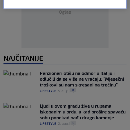
Oglas
NAJČITANIJE
Penzioneri otišli na odmor u Italiju i
odlučili da se više ne vraćaju: "Mjesečni
troškovi su nam skresani na trećinu"
0
LIFESTYLE
|
5. aug.
|
Ljudi u ovom gradu žive u rupama
iskopanim u brdu, a kad prošire spavaću
sobu ponekad nađu drago kamenje
0
LIFESTYLE
|
2. aug.
|