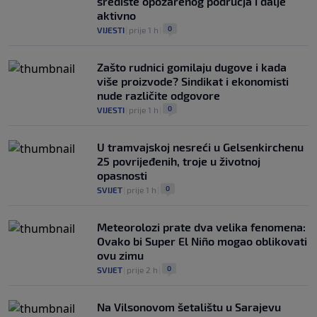
središte opožarenog područja i dalje
aktivno
0
VIJESTI
|
prije 1 h
|
Zašto rudnici gomilaju dugove i kada
više proizvode? Sindikat i ekonomisti
nude različite odgovore
0
VIJESTI
|
prije 1 h
|
U tramvajskoj nesreći u Gelsenkirchenu
25 povrijeđenih, troje u životnoj
opasnosti
0
SVIJET
|
prije 1 h
|
Meteorolozi prate dva velika fenomena:
Ovako bi Super El Niño mogao oblikovati
ovu zimu
0
SVIJET
|
prije 2 h
|
Na Vilsonovom šetalištu u Sarajevu