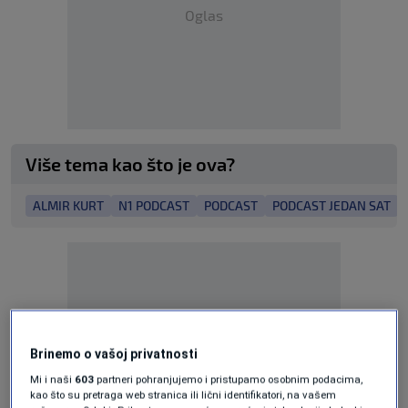
Oglas
Više tema kao što je ova?
ALMIR KURT
N1 PODCAST
PODCAST
PODCAST JEDAN SAT
Brinemo o vašoj privatnosti
Oglas
Mi i naši
603
partneri pohranjujemo i pristupamo osobnim podacima,
kao što su pretraga web stranica ili lični identifikatori, na vašem