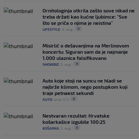
Ornitologinja otkrila zašto sove nikad ne
treba držati kao kućne ljubimce: "Sve
što se priča o njima je neistina"
0
LIFESTYLE
|
4. aug.
|
Misirlić o dešavanjima na Merlinovom
koncertu: Siguran sam da je najmanje
1.000 ulaznica falsifikovano
0
SHOWBIZ
|
5. aug.
|
Auto koje stoji na suncu ne hladi se
najbrže klimom, nego postupkom koji
traje petnaest sekundi
0
AUTO
|
prije 15 h
|
Nestvaran rezultat: Hrvatske
košarkašice izgubile 100:25
0
KOŠARKA
|
5. aug.
|