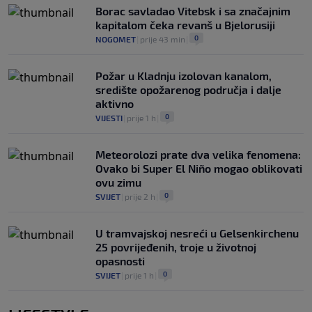
Borac savladao Vitebsk i sa značajnim
kapitalom čeka revanš u Bjelorusiji
0
NOGOMET
|
prije 43 min
|
Požar u Kladnju izolovan kanalom,
središte opožarenog područja i dalje
aktivno
0
VIJESTI
|
prije 1 h
|
Meteorolozi prate dva velika fenomena:
Ovako bi Super El Niño mogao oblikovati
ovu zimu
0
SVIJET
|
prije 2 h
|
U tramvajskoj nesreći u Gelsenkirchenu
25 povrijeđenih, troje u životnoj
opasnosti
0
SVIJET
|
prije 1 h
|