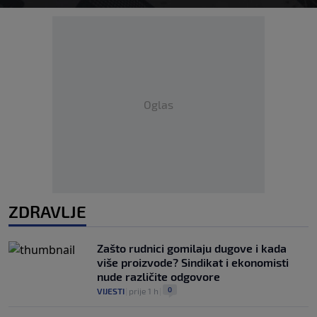
Oglas
ZDRAVLJE
Zašto rudnici gomilaju dugove i kada
više proizvode? Sindikat i ekonomisti
nude različite odgovore
0
VIJESTI
|
prije 1 h
|