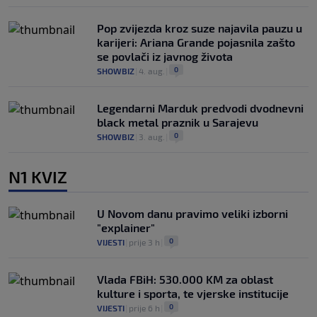
Pop zvijezda kroz suze najavila pauzu u
karijeri: Ariana Grande pojasnila zašto
se povlači iz javnog života
0
SHOWBIZ
|
4. aug.
|
Legendarni Marduk predvodi dvodnevni
black metal praznik u Sarajevu
0
SHOWBIZ
|
3. aug.
|
N1 KVIZ
U Novom danu pravimo veliki izborni
"explainer"
0
VIJESTI
|
prije 3 h
|
Vlada FBiH: 530.000 KM za oblast
kulture i sporta, te vjerske institucije
0
VIJESTI
|
prije 6 h
|