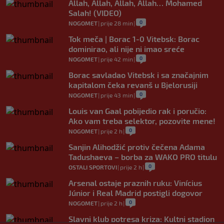
Allah, Allah, Allah, Allah… Mohamed
Salah! (VIDEO)
0
NOGOMET
|
prije 28 min
|
Tok meča | Borac 1-0 Vitebsk: Borac
dominirao, ali nije ni imao sreće
0
NOGOMET
|
prije 42 min
|
Borac savladao Vitebsk i sa značajnim
kapitalom čeka revanš u Bjelorusiji
0
NOGOMET
|
prije 43 min
|
Louis van Gaal pobijedio rak i poručio:
Ako vam treba selektor, pozovite mene!
0
NOGOMET
|
prije 2 h
|
Sanjin Alihodžić protiv čečena Adama
Tadushaeva – borba za WAKO PRO titulu
0
OSTALI SPORTOVI
|
prije 2 h
|
Arsenal ostaje praznih ruku: Vinícius
Júnior i Real Madrid postigli dogovor
0
NOGOMET
|
prije 2 h
|
Slavni klub potresa kriza: Kultni stadion