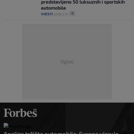
predstavljeno 50 luksuznih i sportskih
automobila
0
VIJESTI
|
prije 2 h
|
Oglas
Analiza tržišta automobila: Evropa vjeruje