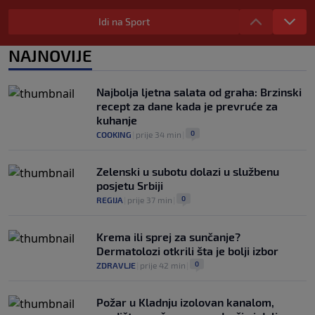
u Italiji bit će prazan na početku sezone,
navijači objavili rat upravi
Idi na Sport
0
NOGOMET
|
prije 3 h
|
NAJNOVIJE
Izvinjenje s elementima prijetnje i
„gomila slabića“ u UEFA-i
0
NOGOMET
|
prije 3 h
|
Najbolja ljetna salata od graha: Brzinski
recept za dane kada je prevruće za
kuhanje
0
COOKING
|
prije 34 min
|
Zelenski u subotu dolazi u službenu
posjetu Srbiji
0
REGIJA
|
prije 37 min
|
Krema ili sprej za sunčanje?
Dermatolozi otkrili šta je bolji izbor
0
ZDRAVLJE
|
prije 42 min
|
Požar u Kladnju izolovan kanalom,