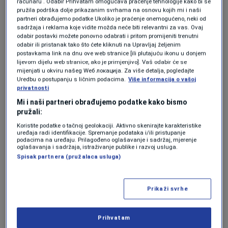
računaru . Odabir Prihvatam omogućava praćenje tehnologije kako bi se
pružila podrška dolje prikazanim svrhama na osnovu kojih mi i naši
partneri obrađujemo podatke Ukoliko je praćenje onemogućeno, neki od
sadržaja i reklama koje vidite možda neće biti relevantni za vas. Ovaj
odabir postavki možete ponovno odabrati i pritom promijeniti trenutni
odabir ili pristanak tako što ćete kliknuti na Upravljaj željenim
KAKVO JE TVOJE MIŠLJENJE O OVOME?
postavkama link na dnu ove web stranice [ili plutajuću ikonu u donjem
lijevom dijelu web stranice, ako je primjenjivo]. Vaš odabir će se
Učestvuj u diskusiji ili pročitaj komentare
mijenjati u okviru našeg Wеб локација. Za više detalja, pogledajte
Uredbu o postupanju s ličnim podacima.
Više informacija o vašoj
privatnosti
Budi prvi koji će ostaviti komentar
Mi i naši partneri obrađujemo podatke kako bismo
pružali:
Koristite podatke o tačnoj geolokaciji. Aktivno skenirajte karakteristike
uređaja radi identifikacije. Spremanje podataka i/ili pristupanje
Pratite nas na društvenim mrežama
podacima na uređaju. Prilagođeno oglašavanje i sadržaj, mjerenje
oglašavanja i sadržaja, istraživanje publike i razvoj usluga.
Spisak partnera (pružalaca usluga)
Prikaži svrhe
Prihvatam