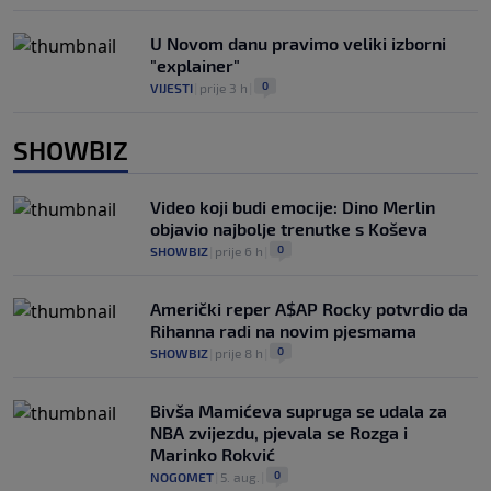
U Novom danu pravimo veliki izborni
"explainer"
0
VIJESTI
|
prije 3 h
|
SHOWBIZ
Video koji budi emocije: Dino Merlin
objavio najbolje trenutke s Koševa
0
SHOWBIZ
|
prije 6 h
|
Američki reper A$AP Rocky potvrdio da
Rihanna radi na novim pjesmama
0
SHOWBIZ
|
prije 8 h
|
Bivša Mamićeva supruga se udala za
NBA zvijezdu, pjevala se Rozga i
Marinko Rokvić
0
NOGOMET
|
5. aug.
|