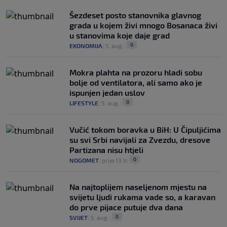
Šezdeset posto stanovnika glavnog
grada u kojem živi mnogo Bosanaca živi
u stanovima koje daje grad
0
EKONOMIJA
|
5. aug.
|
Mokra plahta na prozoru hladi sobu
bolje od ventilatora, ali samo ako je
ispunjen jedan uslov
0
LIFESTYLE
|
5. aug.
|
Vučić tokom boravka u BiH: U Čipuljićima
su svi Srbi navijali za Zvezdu, dresove
Partizana nisu htjeli
0
NOGOMET
|
prije 13 h
|
Na najtoplijem naseljenom mjestu na
svijetu ljudi rukama vade so, a karavan
do prve pijace putuje dva dana
0
SVIJET
|
5. aug.
|