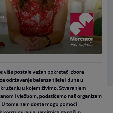
ve više postaje važan pokretač izbora
a održavanje balansa tijela i duha u
ruženju u kojem živimo. Stvaranjem
hranom i vježbom, podstičemo naš organizam
ad. U tome nam dosta mogu pomoći
itak konzumiranja namirnica sa našim