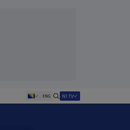
N1 TV
ENG