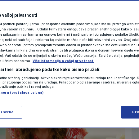
 biraj zdravo"
KOLUMNE
 vašoj privatnosti
0
. 2021. 16:36
PROMO
komentara
|
|
3
partneri pohranjujemo i pristupamo osobnim podacima, kao što su pretraga web stran
PODCAST
ori, na vašem računaru . Odabir Prihvatam omogućava praćenje tehnologije kako bi se 
je prikazanim svrhama na osnovu kojih mi i naši partneri obrađujemo podatke Ukoliko
 neki od sadržaja i reklama koje vidite možda neće biti relevantni za vas. Ovaj odab
N1 SPECIJAL
no odabrati i pritom promijeniti trenutni odabir ili pristanak tako što ćete kliknuti na U
Više
tavkama link na dnu ove web stranice [ili plutajuću ikonu u donjem lijevom dijelu we
FENOMENI
vo]. Vaš odabir će se mijenjati u okviru našeg Wеб локација. Za više detalja, pogledaj
s ličnim podacima.
Više informacija o vašoj privatnosti
NEISTRAŽENO
 partneri obrađujemo podatke kako bismo pružali:
datke o tačnoj geolokaciji. Aktivno skenirajte karakteristike uređaja radi identifikacije.
VIRALNO
ili pristupanje podacima na uređaju. Prilagođeno oglašavanje i sadržaj, mjerenje ogl
traživanje publike i razvoj usluga.
tnera (pružalaca usluga)
FOTO
PROMO
ži svrhe
Pri
VIDEO