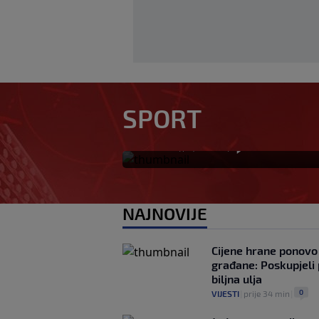
Zvanično: Samed B
SPORT
zadužio broj sa ve
0
NOGOMET
|
prije 15 min
|
NAJNOVIJE
Cijene hrane ponovo 
građane: Poskupjeli 
biljna ulja
0
VIJESTI
|
prije 34 min
|