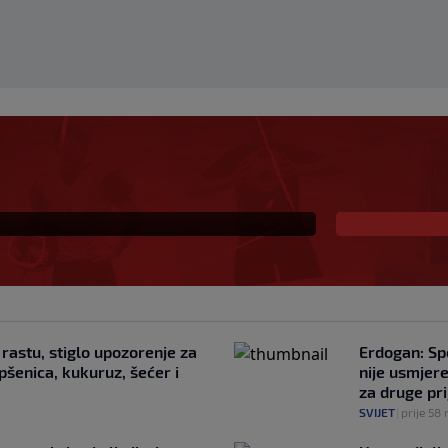
aždar ima novi klub,
likom "težinom"
rastu, stiglo upozorenje za
Erdogan: Sp
pšenica, kukuruz, šećer i
nije usmjere
za druge pri
SVIJET
|
prije 58