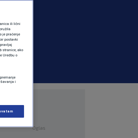
ica ili lični
pružila
 je praćenje
ir postavki
pravljaj
b stranice, ako
te Uredbu o
 Spremanje
ašavanja i
hvatam
Oglas