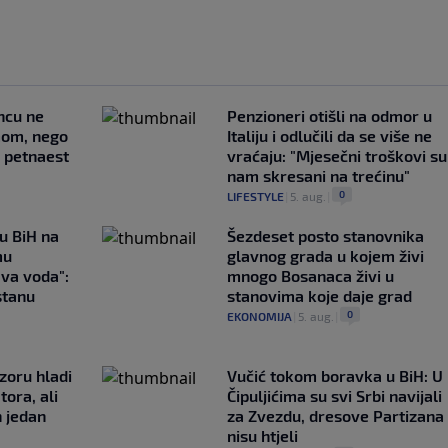
uncu ne
Penzioneri otišli na odmor u
imom, nego
Italiju i odlučili da se više ne
e petnaest
vraćaju: "Mjesečni troškovi su
nam skresani na trećinu"
0
LIFESTYLE
|
5. aug.
|
 u BiH na
Šezdeset posto stanovnika
mu
glavnog grada u kojem živi
ava voda":
mnogo Bosanaca živi u
stanu
stanovima koje daje grad
0
EKONOMIJA
|
5. aug.
|
zoru hladi
Vučić tokom boravka u BiH: U
tora, ali
Čipuljićima su svi Srbi navijali
n jedan
za Zvezdu, dresove Partizana
nisu htjeli