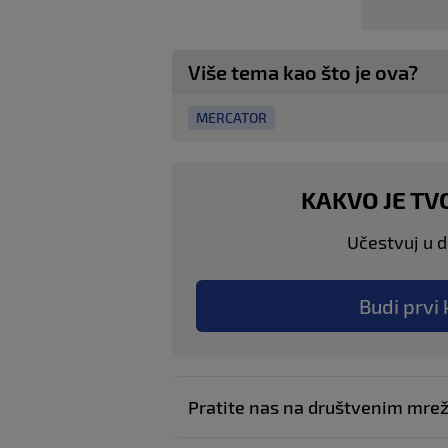
Više tema kao što je ova?
MERCATOR
KAKVO JE TV
Učestvuj u di
Budi prvi 
Pratite nas na društvenim mr