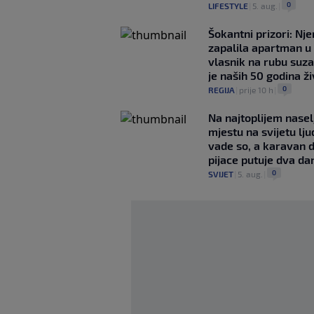
0
LIFESTYLE
|
5. aug.
|
Šokantni prizori: Nj
zapalila apartman u
vlasnik na rubu suza
je naših 50 godina ž
0
REGIJA
|
prije 10 h
|
Na najtoplijem nase
mjestu na svijetu lj
vade so, a karavan 
pijace putuje dva da
0
SVIJET
|
5. aug.
|