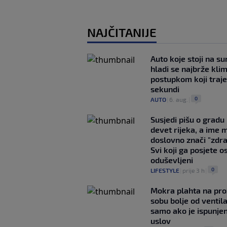
NAJČITANIJE
Auto koje stoji na s
hladi se najbrže kl
postupkom koji traj
sekundi
0
AUTO
|
6. aug.
|
Susjedi pišu o gradu
devet rijeka, a ime 
doslovno znači "zdr
Svi koji ga posjete o
oduševljeni
0
LIFESTYLE
|
prije 3 h
|
Mokra plahta na pro
sobu bolje od ventila
samo ako je ispunje
uslov