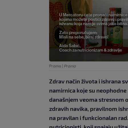
Promo
|
Promo
Zdrav način života i ishrana s
namirnica koje su neophodne z
današnjem veoma stresnom ok
zdravih navika, pravilnom is
na pravilan i funkcionalan r
nutricionisti, koji spajaju už