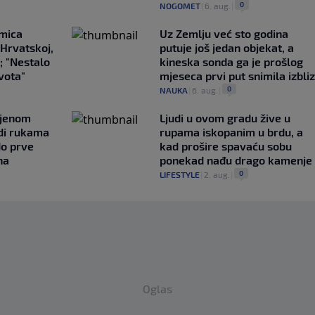
0
NOGOMET
|
6. aug.
|
emica
Uz Zemlju već sto godina
 Hrvatskoj,
putuje još jedan objekat, a
; "Nestalo
kineska sonda ga je prošlog
ivota"
mjeseca prvi put snimila izbli
0
NAUKA
|
6. aug.
|
ljenom
Ljudi u ovom gradu žive u
udi rukama
rupama iskopanim u brdu, a
do prve
kad prošire spavaću sobu
na
ponekad nađu drago kamenje
0
LIFESTYLE
|
2. aug.
|
Oglas