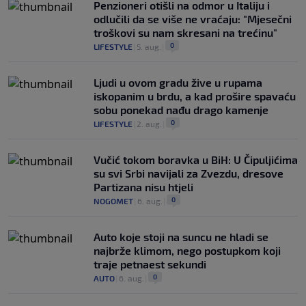
Penzioneri otišli na odmor u Italiju i
odlučili da se više ne vraćaju: "Mjesečni
troškovi su nam skresani na trećinu"
0
LIFESTYLE
|
5. aug.
|
Ljudi u ovom gradu žive u rupama
iskopanim u brdu, a kad prošire spavaću
sobu ponekad nađu drago kamenje
0
LIFESTYLE
|
2. aug.
|
Vučić tokom boravka u BiH: U Čipuljićima
su svi Srbi navijali za Zvezdu, dresove
Partizana nisu htjeli
0
NOGOMET
|
6. aug.
|
Auto koje stoji na suncu ne hladi se
najbrže klimom, nego postupkom koji
traje petnaest sekundi
0
AUTO
|
6. aug.
|