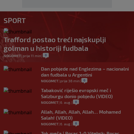
SPORT
Trafford postao treći najskuplji
golman u historiji fudbala
0
NOGOMET
|
prije 11 min
|
Dan pobjede nad Englezima – nacionalni
dan fudbala u Argentini
0
NOGOMET
|
prije 38 min
|
Tabaković riješio evropski meč i
Salzburgu donio pobjedu (VIDEO)
0
NOGOMET
|
6. aug.
|
Allah, Allah, Allah, Allah… Mohamed
Salah! (VIDEO)
0
NOGOMET
|
6. aug.
|
Tok meča | Borac 1-0 Vitebsk: Borac