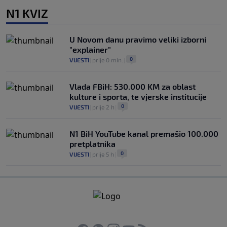
N1 KVIZ
U Novom danu pravimo veliki izborni
"explainer"
0
VIJESTI
|
prije 0 min.
|
Vlada FBiH: 530.000 KM za oblast
kulture i sporta, te vjerske institucije
0
VIJESTI
|
prije 2 h
|
N1 BiH YouTube kanal premašio 100.000
pretplatnika
0
VIJESTI
|
prije 5 h
|