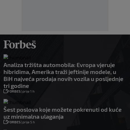
Analiza tržišta automobila: Evropa vjeruje
hibridima, Amerika traži jeftinije modele, u
BiH najveća prodaja novih vozila u posljednje
tri godine
FORBES
|
prije 1 h
Šest poslova koje možete pokrenuti od kuće
uz minimalna ulaganja
FORBES
|
prije 5 h