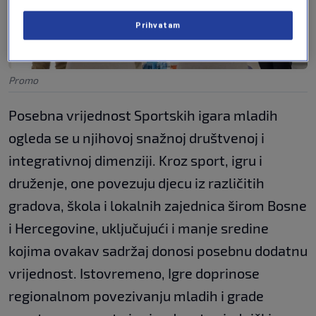
Prihvatam
Promo
Posebna vrijednost Sportskih igara mladih
ogleda se u njihovoj snažnoj društvenoj i
integrativnoj dimenziji. Kroz sport, igru i
druženje, one povezuju djecu iz različitih
gradova, škola i lokalnih zajednica širom Bosne
i Hercegovine, uključujući i manje sredine
kojima ovakav sadržaj donosi posebnu dodatnu
vrijednost. Istovremeno, Igre doprinose
regionalnom povezivanju mladih i grade