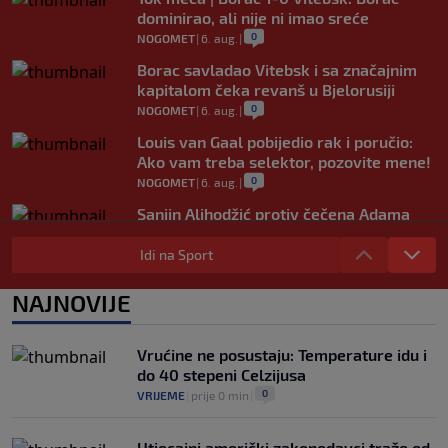
dominirao, ali nije ni imao sreće
0
NOGOMET
|
6. aug.
|
Borac savladao Vitebsk i sa značajnim
kapitalom čeka revanš u Bjelorusiji
0
NOGOMET
|
6. aug.
|
Louis van Gaal pobijedio rak i poručio:
Ako vam treba selektor, pozovite mene!
0
NOGOMET
|
6. aug.
|
Sanjin Alihodžić protiv čečena Adama
Tadushaeva – borba za WAKO PRO titulu
Idi na Sport
0
OSTALI SPORTOVI
|
6. aug.
|
Arsenal ostaje praznih ruku: Vinícius
NAJNOVIJE
Júnior i Real Madrid postigli dogovor
0
NOGOMET
|
6. aug.
|
Vrućine ne posustaju: Temperature idu i
do 40 stepeni Celzijusa
0
VRIJEME
|
prije 0 min
|
Utjecajni američki zakonodavci traže od