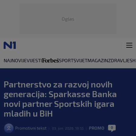
Oglas
NAJNOVIJE
VIJESTI
SPORT
SVIJET
MAGAZIN
ZDRAVLJE
SH
Partnerstvo za razvoj novih
generacija: Sparkasse Banka
novi partner Sportskih igara
mladih u BiH
0
Promotivni tekst
PROMO
|
03. jun. 2026. 16:55
|
|