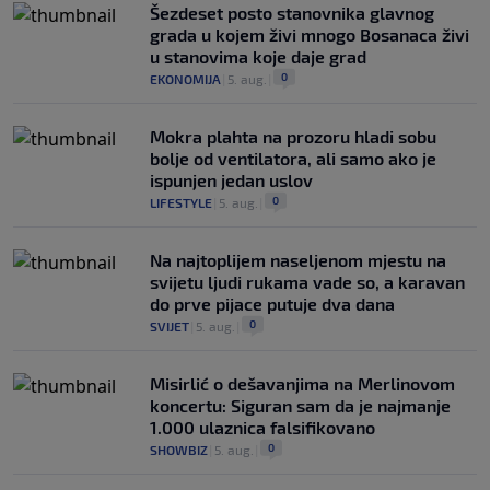
Šezdeset posto stanovnika glavnog
grada u kojem živi mnogo Bosanaca živi
u stanovima koje daje grad
0
EKONOMIJA
|
5. aug.
|
Mokra plahta na prozoru hladi sobu
bolje od ventilatora, ali samo ako je
ispunjen jedan uslov
0
LIFESTYLE
|
5. aug.
|
Na najtoplijem naseljenom mjestu na
svijetu ljudi rukama vade so, a karavan
do prve pijace putuje dva dana
0
SVIJET
|
5. aug.
|
Misirlić o dešavanjima na Merlinovom
koncertu: Siguran sam da je najmanje
1.000 ulaznica falsifikovano
0
SHOWBIZ
|
5. aug.
|