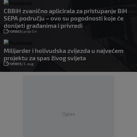
CBBiH zvanično aplicirala za pristupanje BiH
SEPA području – ovo su pogodnosti koje će
donijeti građanima i privredi
FORBES
|
prije 5 h
Milijarder i holivudska zvijezda u najvećem
projektu za spas živog svijeta
FORBES
|
5. aug.
Oglas