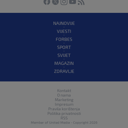
NAJNOVIJE
VIJESTI
FORBES
SPORT
SVIJET
MAGAZIN
ZDRAVLJE
Kontakt
O nama
Marketing
Impresum
Pravila korištenja
Politika privatnosti
RSS
Member of
United Media
- Copyright 2026