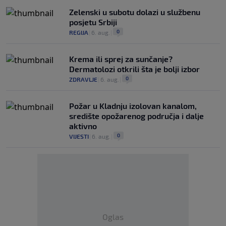
Zelenski u subotu dolazi u službenu
posjetu Srbiji
0
REGIJA
|
6. aug.
|
Krema ili sprej za sunčanje?
Dermatolozi otkrili šta je bolji izbor
0
ZDRAVLJE
|
6. aug.
|
Požar u Kladnju izolovan kanalom,
središte opožarenog područja i dalje
aktivno
0
VIJESTI
|
6. aug.
|
Oglas