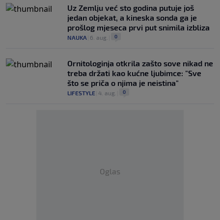
Uz Zemlju već sto godina putuje još
jedan objekat, a kineska sonda ga je
prošlog mjeseca prvi put snimila izbliza
0
NAUKA
|
6. aug.
|
Ornitologinja otkrila zašto sove nikad ne
treba držati kao kućne ljubimce: "Sve
što se priča o njima je neistina"
0
LIFESTYLE
|
4. aug.
|
Oglas