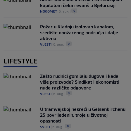
kapitalom čeka revanš u Bjelorusiji
0
NOGOMET
|
6. aug.
|
Požar u Kladnju izolovan kanalom,
središte opožarenog područja i dalje
aktivno
0
VIJESTI
|
6. aug.
|
LIFESTYLE
Zašto rudnici gomilaju dugove i kada
više proizvode? Sindikat i ekonomisti
nude različite odgovore
0
VIJESTI
|
6. aug.
|
U tramvajskoj nesreći u Gelsenkirchenu
25 povrijeđenih, troje u životnoj
opasnosti
0
SVIJET
|
6. aug.
|