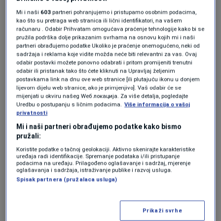
profesionalno organizovanim takmičenjima u
Mi i naši
603
partneri pohranjujemo i pristupamo osobnim podacima,
deset sportskih disciplina, uz prateće
kao što su pretraga web stranica ili lični identifikatori, na vašem
računaru . Odabir Prihvatam omogućava praćenje tehnologije kako bi se
edukativne i zabavne sadržaje. Projekat se
pružila podrška dolje prikazanim svrhama na osnovu kojih mi i naši
partneri obrađujemo podatke Ukoliko je praćenje onemogućeno, neki od
održava pod pokroviteljstvom Međunarodnog
sadržaja i reklama koje vidite možda neće biti relevantni za vas. Ovaj
odabir postavki možete ponovno odabrati i pritom promijeniti trenutni
olimpijskog komiteta i Evropske komisije, a
odabir ili pristanak tako što ćete kliknuti na Upravljaj željenim
postavkama link na dnu ove web stranice [ili plutajuću ikonu u donjem
podržavaju ga globalno prepoznati brendovi,
lijevom dijelu web stranice, ako je primjenjivo]. Vaš odabir će se
mijenjati u okviru našeg Wеб локација. Za više detalja, pogledajte
vrhunski sportisti i poznate javne ličnosti kao
Uredbu o postupanju s ličnim podacima.
Više informacija o vašoj
ambasadori.
privatnosti
Mi i naši partneri obrađujemo podatke kako bismo
pružali:
Koristite podatke o tačnoj geolokaciji. Aktivno skenirajte karakteristike
uređaja radi identifikacije. Spremanje podataka i/ili pristupanje
podacima na uređaju. Prilagođeno oglašavanje i sadržaj, mjerenje
oglašavanja i sadržaja, istraživanje publike i razvoj usluga.
Spisak partnera (pružalaca usluga)
Prikaži svrhe