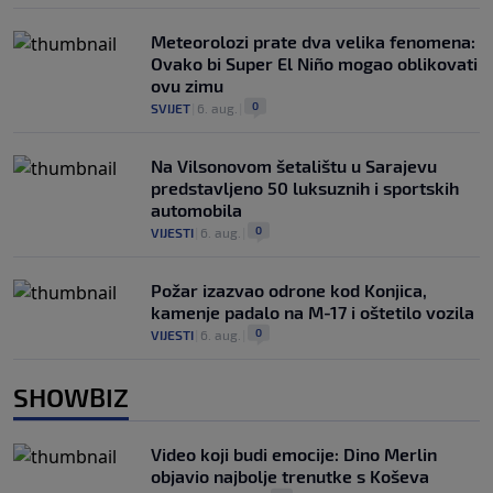
Meteorolozi prate dva velika fenomena:
Ovako bi Super El Niño mogao oblikovati
ovu zimu
0
SVIJET
|
6. aug.
|
Na Vilsonovom šetalištu u Sarajevu
predstavljeno 50 luksuznih i sportskih
automobila
0
VIJESTI
|
6. aug.
|
Požar izazvao odrone kod Konjica,
kamenje padalo na M-17 i oštetilo vozila
0
VIJESTI
|
6. aug.
|
SHOWBIZ
Video koji budi emocije: Dino Merlin
objavio najbolje trenutke s Koševa