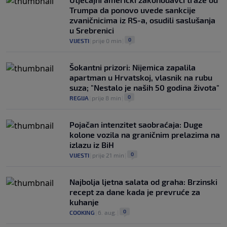
Trumpa da ponovo uvede sankcije
zvaničnicima iz RS-a, osudili saslušanja
u Srebrenici
0
VIJESTI
|
prije 0 min
|
Šokantni prizori: Nijemica zapalila
apartman u Hrvatskoj, vlasnik na rubu
suza; "Nestalo je naših 50 godina života"
0
REGIJA
|
prije 8 min
|
Pojačan intenzitet saobraćaja: Duge
kolone vozila na graničnim prelazima na
izlazu iz BiH
0
VIJESTI
|
prije 21 min
|
Najbolja ljetna salata od graha: Brzinski
recept za dane kada je prevruće za
kuhanje
0
COOKING
|
6. aug.
|