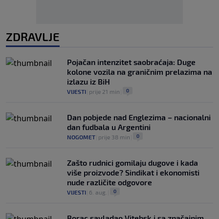
ZDRAVLJE
Pojačan intenzitet saobraćaja: Duge
kolone vozila na graničnim prelazima na
izlazu iz BiH
0
VIJESTI
|
prije 21 min
|
Dan pobjede nad Englezima – nacionalni
dan fudbala u Argentini
0
NOGOMET
|
prije 38 min
|
Zašto rudnici gomilaju dugove i kada
više proizvode? Sindikat i ekonomisti
nude različite odgovore
0
VIJESTI
|
6. aug.
|
Borac savladao Vitebsk i sa značajnim