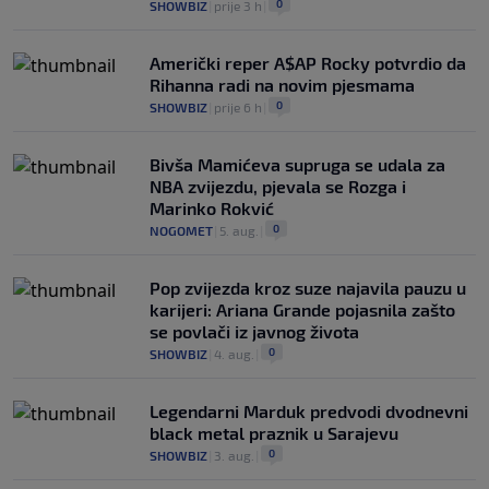
0
SHOWBIZ
|
prije 3 h
|
Američki reper A$AP Rocky potvrdio da
Rihanna radi na novim pjesmama
0
SHOWBIZ
|
prije 6 h
|
Bivša Mamićeva supruga se udala za
NBA zvijezdu, pjevala se Rozga i
Marinko Rokvić
0
NOGOMET
|
5. aug.
|
Pop zvijezda kroz suze najavila pauzu u
karijeri: Ariana Grande pojasnila zašto
se povlači iz javnog života
0
SHOWBIZ
|
4. aug.
|
Legendarni Marduk predvodi dvodnevni
black metal praznik u Sarajevu
0
SHOWBIZ
|
3. aug.
|