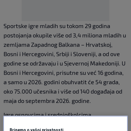
Sportske igre mladih su tokom 29 godina
postojanja okupile više od 3,4 miliona mladih u
zemljama Zapadnog Balkana – Hrvatskoj,
Bosni i Hercegovini, Srbiji i Sloveniji, a od ove
godine se održavaju i u Sjevernoj Makedoniji. U
Bosni i Hercegovini, prisutne su već 16 godina,
a samo u 2026. godini obuhvatit će 54 grada,
oko 75.000 učesnika i više od 140 događaja od
maja do septembra 2026. godine.
Igre osnovcima i srednjoškolcima
omogućavaju potpuno besplatno učešće u
Brinemo o vašoj privatnosti