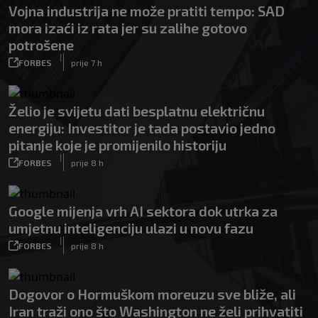
Vojna industrija ne može pratiti tempo: SAD
mora izaći iz rata jer su zalihe gotovo
potrošene
|
FORBES
prije 7 h
Želio je svijetu dati besplatnu električnu
energiju: Investitor je tada postavio jedno
pitanje koje je promijenilo historiju
|
FORBES
prije 8 h
Google mijenja vrh AI sektora dok utrka za
umjetnu inteligenciju ulazi u novu fazu
|
FORBES
prije 8 h
Dogovor o Hormuškom moreuzu sve bliže, ali
Iran traži ono što Washington ne želi prihvatiti