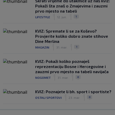
Skrati vrijeme do utakmice uz naš kviz:
Pokaži šta znaš o Zmajevima i zauzmi
prvo mjesto na tabeli
|
|
1
LIFESTYLE
12. jun.
KVIZ: Spremate li se za Koševo?
Provjerite koliko dobro znate stihove
Dine Merlina
|
|
1
MAGAZIN
31. mar.
KVIZ: Pokaži koliko poznaješ
reprezentaciju Bosne i Hercegovine i
zauzmi prvo mjesto na tabeli navijača
|
|
0
NOGOMET
31. mar.
KVIZ: Poznajete li bh. sport i sportiste?
|
|
0
OSTALI SPORTOVI
23. mar.