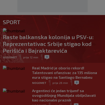
SPORT
Raste balkanska kolonija u PSV-u:
Reprezentativac Srbije stigao kod
Perišića i Bajraktarevića
|
|
0
NOGOMET
prije 12 min
Real Madrid je oborio rekord!
Talentovani ofanzivac za 135 miliona
eura stigao na Santiago Bernabeu
|
|
0
NOGOMET
prije 26 min
Argentinci će jedan trijumf sa
ovogodišnjeg Mundijala obilježavati
kao nacionalni praznik
|
|
0