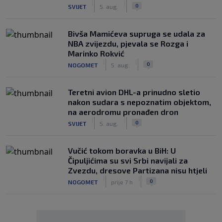
|
|
0
SVIJET
5. aug.
Bivša Mamićeva supruga se udala za
NBA zvijezdu, pjevala se Rozga i
Marinko Rokvić
|
|
0
NOGOMET
5. aug.
Teretni avion DHL-a prinudno sletio
nakon sudara s nepoznatim objektom,
na aerodromu pronađen dron
|
|
0
SVIJET
5. aug.
Vučić tokom boravka u BiH: U
Čipuljićima su svi Srbi navijali za
Zvezdu, dresove Partizana nisu htjeli
|
|
0
NOGOMET
prije 7 h