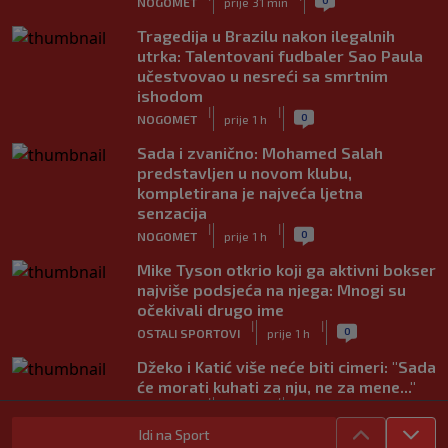
NOGOMET
prije 31 min
Tragedija u Brazilu nakon ilegalnih
utrka: Talentovani fudbaler Sao Paula
učestvovao u nesreći sa smrtnim
ishodom
|
|
0
NOGOMET
prije 1 h
Sada i zvanično: Mohamed Salah
predstavljen u novom klubu,
kompletirana je najveća ljetna
senzacija
|
|
0
NOGOMET
prije 1 h
Mike Tyson otkrio koji ga aktivni bokser
najviše podsjeća na njega: Mnogi su
očekivali drugo ime
|
|
0
OSTALI SPORTOVI
prije 1 h
Džeko i Katić više neće biti cimeri: "Sada
će morati kuhati za nju, ne za mene..."
|
|
0
NOGOMET
prije 1 h
Idi na Sport
Vodstvo FIFA-e priznalo pogreške, evo