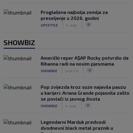
Proglašena najbolja zemlja za
preseljenje u 2026. godini
|
|
0
LIFESTYLE
4. aug.
SHOWBIZ
Američki reper A$AP Rocky potvrdio da
Rihanna radi na novim pjesmama
|
|
0
SHOWBIZ
prije 2 h
Pop zvijezda kroz suze najavila pauzu
u karijeri: Ariana Grande pojasnila zašto
se povlači iz javnog života
|
|
0
SHOWBIZ
4. aug.
Legendarni Marduk predvodi
dvodnevni black metal praznik u