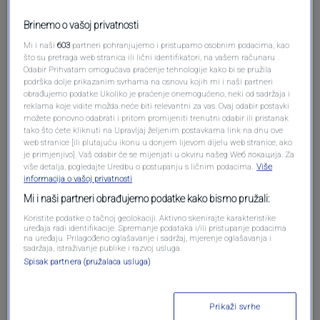
Brinemo o vašoj privatnosti
Mi i naši
603
partneri pohranjujemo i pristupamo osobnim podacima, kao
što su pretraga web stranica ili lični identifikatori, na vašem računaru .
Odabir Prihvatam omogućava praćenje tehnologije kako bi se pružila
Oglas
podrška dolje prikazanim svrhama na osnovu kojih mi i naši partneri
obrađujemo podatke Ukoliko je praćenje onemogućeno, neki od sadržaja i
reklama koje vidite možda neće biti relevantni za vas. Ovaj odabir postavki
možete ponovno odabrati i pritom promijeniti trenutni odabir ili pristanak
tako što ćete kliknuti na Upravljaj željenim postavkama link na dnu ove
web stranice [ili plutajuću ikonu u donjem lijevom dijelu web stranice, ako
je primjenjivo]. Vaš odabir će se mijenjati u okviru našeg Wеб локација. Za
više detalja, pogledajte Uredbu o postupanju s ličnim podacima.
Više
informacija o vašoj privatnosti
Mi i naši partneri obrađujemo podatke kako bismo pružali:
Koristite podatke o tačnoj geolokaciji. Aktivno skenirajte karakteristike
uređaja radi identifikacije. Spremanje podataka i/ili pristupanje podacima
na uređaju. Prilagođeno oglašavanje i sadržaj, mjerenje oglašavanja i
sadržaja, istraživanje publike i razvoj usluga.
Oglas
Spisak partnera (pružalaca usluga)
Prikaži svrhe