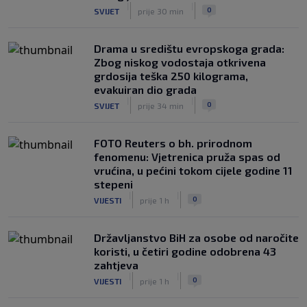
|
|
0
SVIJET
prije 30 min
Drama u središtu evropskoga grada:
Zbog niskog vodostaja otkrivena
grdosija teška 250 kilograma,
evakuiran dio grada
|
|
0
SVIJET
prije 34 min
FOTO Reuters o bh. prirodnom
fenomenu: Vjetrenica pruža spas od
vrućina, u pećini tokom cijele godine 11
stepeni
|
|
0
VIJESTI
prije 1 h
Državljanstvo BiH za osobe od naročite
koristi, u četiri godine odobrena 43
zahtjeva
|
|
0
VIJESTI
prije 1 h