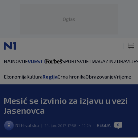
Oglas
NAJNOVIJE
VIJESTI
SPORT
SVIJET
MAGAZIN
ZDRAVLJE
Ekonomija
Kultura
Regija
Crna hronika
Obrazovanje
Vrijeme
Mesić se izvinio za izjavu u vezi
Jasenovca
0
N1 Hrvatska
REGIJA
|
24. jan. 2017. 17:38
>
19:24
|
|