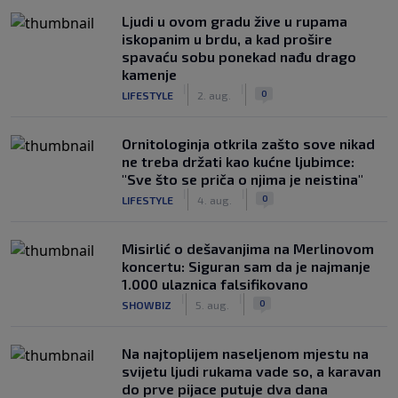
Ljudi u ovom gradu žive u rupama
iskopanim u brdu, a kad prošire
spavaću sobu ponekad nađu drago
kamenje
|
|
0
LIFESTYLE
2. aug.
Ornitologinja otkrila zašto sove nikad
ne treba držati kao kućne ljubimce:
"Sve što se priča o njima je neistina"
|
|
0
LIFESTYLE
4. aug.
Misirlić o dešavanjima na Merlinovom
koncertu: Siguran sam da je najmanje
1.000 ulaznica falsifikovano
|
|
0
SHOWBIZ
5. aug.
Na najtoplijem naseljenom mjestu na
svijetu ljudi rukama vade so, a karavan
do prve pijace putuje dva dana