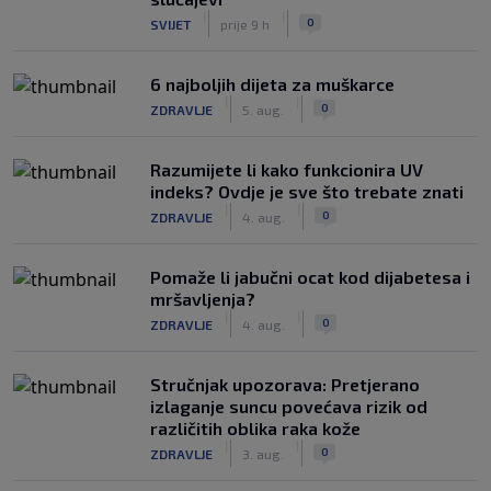
|
|
0
SVIJET
prije 9 h
6 najboljih dijeta za muškarce
|
|
0
ZDRAVLJE
5. aug.
Razumijete li kako funkcionira UV
indeks? Ovdje je sve što trebate znati
|
|
0
ZDRAVLJE
4. aug.
Pomaže li jabučni ocat kod dijabetesa i
mršavljenja?
|
|
0
ZDRAVLJE
4. aug.
Stručnjak upozorava: Pretjerano
izlaganje suncu povećava rizik od
različitih oblika raka kože
|
|
0
ZDRAVLJE
3. aug.