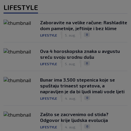
LIFESTYLE
Zaboravite na velike račune: Rashladite
dom pametnije, jeftinije i bez klime
|
|
0
LIFESTYLE
5. aug.
Ova 4 horoskopska znaka u avgustu
sreću svoju srodnu dušu
|
|
0
LIFESTYLE
5. aug.
Bunar imа 3.500 stepenica koje se
spuštaju trinaest spratova, a
napravljen je da bi ljudi imali vode ljeti
|
|
0
LIFESTYLE
4. aug.
Zašto se zacrvenimo od stida?
Odgovor krije ljudska evolucija
|
|
0
LIFESTYLE
4. aug.