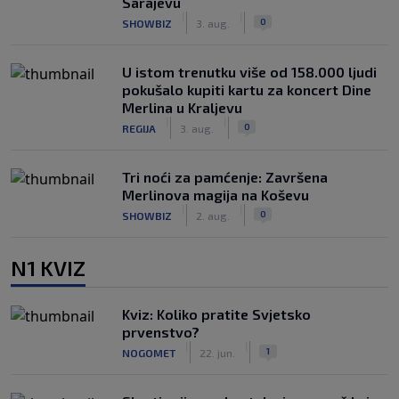
Sarajevu
|
|
0
SHOWBIZ
3. aug.
U istom trenutku više od 158.000 ljudi
pokušalo kupiti kartu za koncert Dine
Merlina u Kraljevu
|
|
0
REGIJA
3. aug.
Tri noći za pamćenje: Završena
Merlinova magija na Koševu
|
|
0
SHOWBIZ
2. aug.
N1 KVIZ
Kviz: Koliko pratite Svjetsko
prvenstvo?
|
|
1
NOGOMET
22. jun.