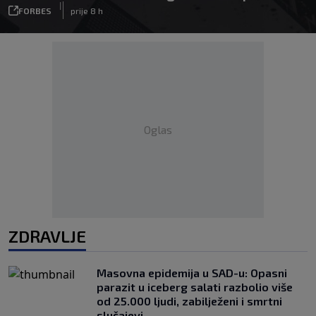
|
FORBES
prije 8 h
Oglas
ZDRAVLJE
Masovna epidemija u SAD-u: Opasni
parazit u iceberg salati razbolio više
od 25.000 ljudi, zabilježeni i smrtni
slučajevi