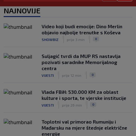
kakav je njegov stav prema Infantinu
NAJNOVIJE
|
|
0
NOGOMET
prije 2 h
Evo šta Sabalenka misli o testiranju
Video koji budi emocije: Dino Merlin
pola u ženskom tenisu
objavio najbolje trenutke s Koševa
|
|
0
TENIS
prije 2 h
|
|
0
SHOWBIZ
prije 3 min
Suljagić tvrdi da MUP RS nastavlja
pozivati saradnike Memorijalnog
centra
|
|
0
VIJESTI
prije 12 min
Vlada FBiH: 530.000 KM za oblast
kulture i sporta, te vjerske institucije
|
|
0
VIJESTI
prije 26 min
Toplotni val primorao Rumuniju i
Mađarsku na mjere štednje električne
energije