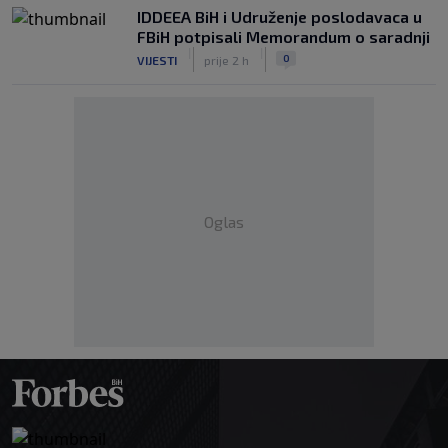
IDDEEA BiH i Udruženje poslodavaca u
FBiH potpisali Memorandum o saradnji
|
|
0
VIJESTI
prije 2 h
Oglas