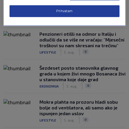
Prihvatam
NAJČITANIJE
Penzioneri otišli na odmor u Italiju i
odlučili da se više ne vraćaju: "Mjesečni
troškovi su nam skresani na trećinu"
|
|
0
LIFESTYLE
5. aug.
Šezdeset posto stanovnika glavnog
grada u kojem živi mnogo Bosanaca živi
u stanovima koje daje grad
|
|
0
EKONOMIJA
5. aug.
Mokra plahta na prozoru hladi sobu
bolje od ventilatora, ali samo ako je
ispunjen jedan uslov
|
|
0
LIFESTYLE
5. aug.