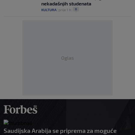
nekadašnjih studenata
0
KULTURA
|
prije 1 h
|
Oglas
Saudijska Arabija se priprema za moguće