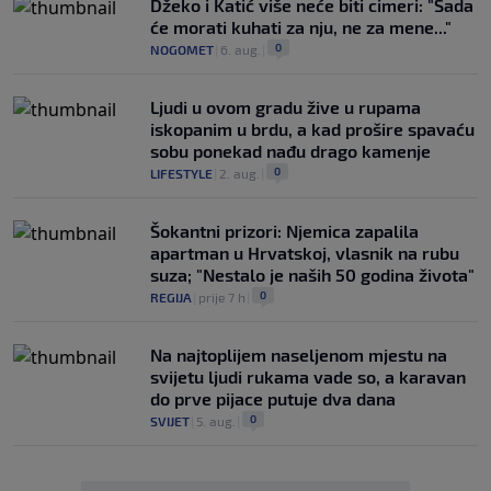
Džeko i Katić više neće biti cimeri: "Sada
će morati kuhati za nju, ne za mene..."
0
NOGOMET
|
6. aug.
|
Ljudi u ovom gradu žive u rupama
iskopanim u brdu, a kad prošire spavaću
sobu ponekad nađu drago kamenje
0
LIFESTYLE
|
2. aug.
|
Šokantni prizori: Njemica zapalila
apartman u Hrvatskoj, vlasnik na rubu
suza; "Nestalo je naših 50 godina života"
0
REGIJA
|
prije 7 h
|
Na najtoplijem naseljenom mjestu na
svijetu ljudi rukama vade so, a karavan
do prve pijace putuje dva dana
0
SVIJET
|
5. aug.
|