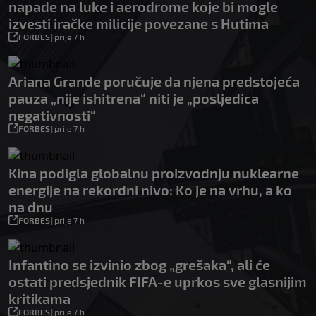
napade na luke i aerodrome koje bi mogle
izvesti iračke milicije povezane s Hutima
FORBES
|
prije 7 h
Ariana Grande poručuje da njena predstojeća
pauza „nije ishitrena“ niti je „posljedica
negativnosti“
FORBES
|
prije 7 h
Kina podigla globalnu proizvodnju nuklearne
energije na rekordni nivo: Ko je na vrhu, a ko
na dnu
FORBES
|
prije 7 h
Infantino se izvinio zbog „grešaka“, ali će
ostati predsjednik FIFA-e uprkos sve glasnijim
kritikama
FORBES
|
prije 7 h