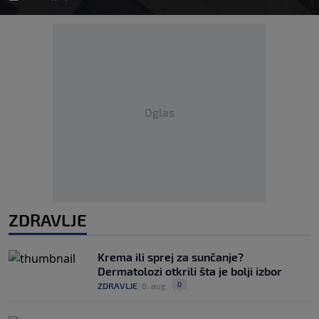
Oglas
ZDRAVLJE
Krema ili sprej za sunčanje?
Dermatolozi otkrili šta je bolji izbor
0
ZDRAVLJE
|
6. aug.
|