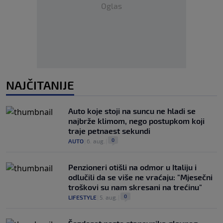
Oglas
NAJČITANIJE
Auto koje stoji na suncu ne hladi se
najbrže klimom, nego postupkom koji
traje petnaest sekundi
0
AUTO
|
6. aug.
|
Penzioneri otišli na odmor u Italiju i
odlučili da se više ne vraćaju: "Mjesečni
troškovi su nam skresani na trećinu"
0
LIFESTYLE
|
5. aug.
|