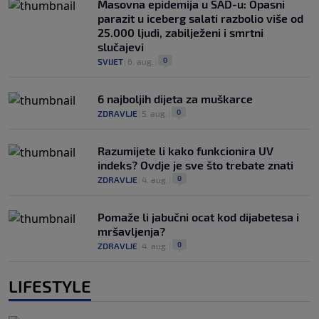
Masovna epidemija u SAD-u: Opasni
parazit u iceberg salati razbolio više od
25.000 ljudi, zabilježeni i smrtni
slučajevi
0
SVIJET
|
6. aug.
|
6 najboljih dijeta za muškarce
0
ZDRAVLJE
|
5. aug.
|
Razumijete li kako funkcionira UV
indeks? Ovdje je sve što trebate znati
0
ZDRAVLJE
|
4. aug.
|
Pomaže li jabučni ocat kod dijabetesa i
mršavljenja?
0
ZDRAVLJE
|
4. aug.
|
LIFESTYLE