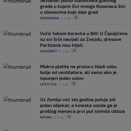
Šezdeset posto stanovnika glavnog
grada u kojem živi mnogo Bosanaca živi
u stanovima koje daje grad
0
EKONOMIJA
|
5. aug.
|
Vučić tokom boravka u BiH: U Čipuljićima
su svi Srbi navijali za Zvezdu, dresove
Partizana nisu htjeli
0
NOGOMET
|
6. aug.
|
Mokra plahta na prozoru hladi sobu
bolje od ventilatora, ali samo ako je
ispunjen jedan uslov
0
LIFESTYLE
|
5. aug.
|
Uz Zemlju već sto godina putuje još
jedan objekat, a kineska sonda ga je
prošlog mjeseca prvi put snimila izbliza
0
NAUKA
|
6. aug.
|