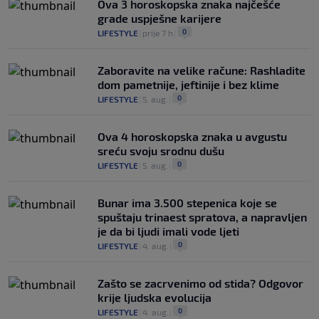
Ova 3 horoskopska znaka najčešće
grade uspješne karijere
0
LIFESTYLE
|
prije 7 h
|
Zaboravite na velike račune: Rashladite
dom pametnije, jeftinije i bez klime
0
LIFESTYLE
|
5. aug.
|
Ova 4 horoskopska znaka u avgustu
sreću svoju srodnu dušu
0
LIFESTYLE
|
5. aug.
|
Bunar imа 3.500 stepenica koje se
spuštaju trinaest spratova, a napravljen
je da bi ljudi imali vode ljeti
0
LIFESTYLE
|
4. aug.
|
Zašto se zacrvenimo od stida? Odgovor
krije ljudska evolucija
0
LIFESTYLE
|
4. aug.
|