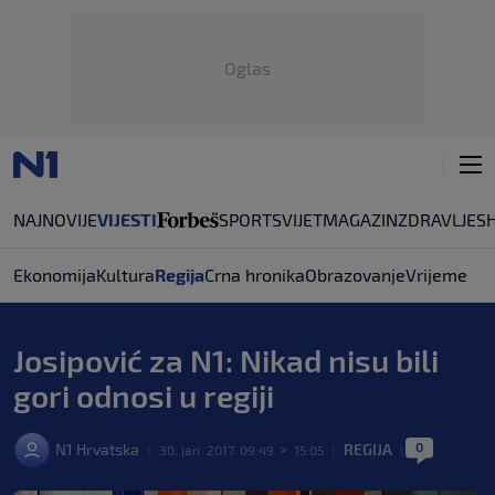
Oglas
NAJNOVIJE
VIJESTI
SPORT
SVIJET
MAGAZIN
ZDRAVLJE
S
Ekonomija
Kultura
Regija
Crna hronika
Obrazovanje
Vrijeme
Josipović za N1: Nikad nisu bili
gori odnosi u regiji
0
N1 Hrvatska
REGIJA
|
30. jan. 2017. 09:49
>
15:05
|
|