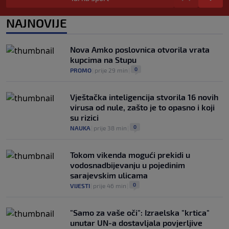
ponavljamo podršku predsjedniku
0
NOGOMET
|
prije 5 h
|
NAJNOVIJE
Tužne vijesti: Preminuo nekadašnji
prvak Jugoslavije
Nova Amko poslovnica otvorila vrata
0
OSTALI SPORTOVI
|
prije 6 h
|
kupcima na Stupu
0
PROMO
|
prije 29 min
|
Vještačka inteligencija stvorila 16 novih
virusa od nule, zašto je to opasno i koji
su rizici
0
NAUKA
|
prije 38 min
|
Tokom vikenda mogući prekidi u
vodosnadbijevanju u pojedinim
sarajevskim ulicama
0
VIJESTI
|
prije 46 min
|
"Samo za vaše oči": Izraelska "krtica"
unutar UN-a dostavljala povjerljive