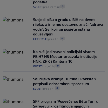
podatke
0
SVIJET
|
prije 49 min
|
Susjedi pišu o gradu u BiH na devet
rijeka, a ime mu doslovno znači "zdrava
voda": Svi koji ga posjete ostanu
oduševljeni
0
LIFESTYLE
|
prije 1 h
|
Ko ruši jedinstveni policijski sistem
FBiH? NS Mostar prozvala institucije
HNK, ZHK i Kantona 10
0
VIJESTI
|
prije 1 h
|
Saudijska Arabija, Turska i Pakistan
potpisali odbrambeni sporazum
0
SVIJET
|
prije 1 h
|
SFF program 'Posvećeno: Béla Tarr u
Sarajevu' kroz filmove njegovih