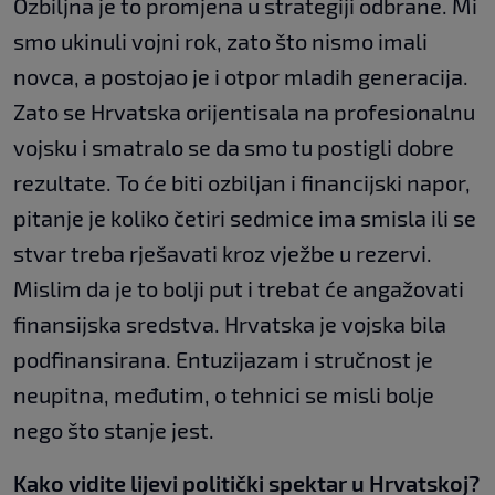
Ozbiljna je to promjena u strategiji odbrane. Mi
smo ukinuli vojni rok, zato što nismo imali
novca, a postojao je i otpor mladih generacija.
Zato se Hrvatska orijentisala na profesionalnu
vojsku i smatralo se da smo tu postigli dobre
rezultate. To će biti ozbiljan i financijski napor,
pitanje je koliko četiri sedmice ima smisla ili se
stvar treba rješavati kroz vježbe u rezervi.
Mislim da je to bolji put i trebat će angažovati
finansijska sredstva. Hrvatska je vojska bila
podfinansirana. Entuzijazam i stručnost je
neupitna, međutim, o tehnici se misli bolje
nego što stanje jest.
Kako vidite lijevi politički spektar u Hrvatskoj?