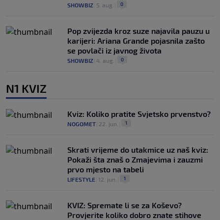
0
SHOWBIZ
|
5. aug.
|
Pop zvijezda kroz suze najavila pauzu u
karijeri: Ariana Grande pojasnila zašto
se povlači iz javnog života
0
SHOWBIZ
|
4. aug.
|
N1 KVIZ
Kviz: Koliko pratite Svjetsko prvenstvo?
1
NOGOMET
|
22. jun.
|
Skrati vrijeme do utakmice uz naš kviz:
Pokaži šta znaš o Zmajevima i zauzmi
prvo mjesto na tabeli
1
LIFESTYLE
|
12. jun.
|
KVIZ: Spremate li se za Koševo?
Provjerite koliko dobro znate stihove