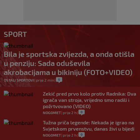
SPORT
Bila je sportska zvijezda, a onda otišla
u penziju: Sada oduševila
akrobacijama u bikiniju (FOTO+VIDEO)
0
OSTALI SPORTOVI
|
prije 2 min
|
Zekić pred prvo kolo protiv Radnika: Dva
igrača van stroja, vrijedno smo radili i
požrtvovano (VIDEO)
0
NOGOMET
|
prije 2 h
|
Tužna priča legende: Nekada je igrao na
Svjetskom prvenstvu, danas živi u bijedi
0
NOGOMET
|
prije 2 h
|