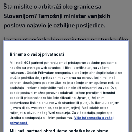
Šta mislite o arbitraži oko granice sa
Slovenijom? Tamošnji ministar vanjskih
poslova najavio je ozbiljne posljedice.
Ja sam otpočetka bio protiv toga postupka. Ako
bi Slovenci išli na retorzivne mjere, bilo bi
Brinemo o vašoj privatnosti
štetno i nadam se da će biti rješenja, ako ništa
Mi i naši
603
partneri pohranjujemo i pristupamo osobnim podacima,
drugo, onda na Međunarodnom sudu.
kao što su pretraga web stranica ili lični identifikatori, na vašem
računaru . Odabir Prihvatam omogućava praćenje tehnologije kako bi se
pružila podrška dolje prikazanim svrhama na osnovu kojih mi i naši
A što ako Hrvatska bude ucijenjena?
partneri obrađujemo podatke Ukoliko je praćenje onemogućeno, neki od
sadržaja i reklama koje vidite možda neće biti relevantni za vas. Ovaj
odabir postavki možete ponovno odabrati i pritom promijeniti trenutni
Ne vidim ko bi je ucijenio i s čim.
odabir ili pristanak tako što ćete kliknuti na Upravljaj željenim
postavkama link na dnu ove web stranice [ili plutajuću ikonu u donjem
lijevom dijelu web stranice, ako je primjenjivo]. Vaš odabir će se
Slovenci imaju velika očekivanja od arbitraže,
mijenjati u okviru našeg Wеб локација. Za više detalja, pogledajte
Uredbu o postupanju s ličnim podacima.
Više informacija o vašoj
najavljuju čak i žalbu Europskoj komisiji?
privatnosti
Mi i naši partneri obrađujemo podatke kako bismo