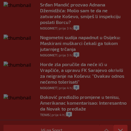
Srđan Mandić prozvao Adnana
Džemidžića: Molio sam te da ne
zatvarate Koševo, smiješ li inspekciju
poslati Borcu?
0
NOGOMET
|
prije 3 h
|
Nogometni sudija napadnut u Osijeku:
Maskirani muškarci čekali ga tokom
jutarnjeg trčanja
0
NOGOMET
|
prije 3 h
|
Horde zla poručile da neće ići u
Vrapčiće, a upravu FK Sarajevo okrivili
za neigranje na Koševu: "Ovakav odnos
nećemo tolerisati"
0
NOGOMET
|
prije 4 h
|
Đoković predložio promjene u tenisu,
Amerikanac komentarisao: Interesantno
da Novak to predlaže
0
TENIS
|
prije 4 h
|
Nakon Argentine, Infantino dobio
podršku i konfederacije: Jednoglasno
Idi na Sport