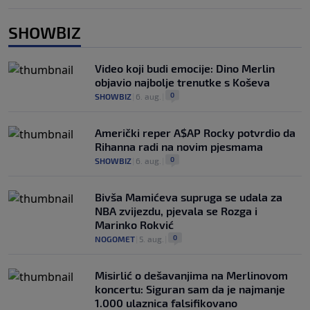
SHOWBIZ
Video koji budi emocije: Dino Merlin
objavio najbolje trenutke s Koševa
0
SHOWBIZ
|
6. aug.
|
Američki reper A$AP Rocky potvrdio da
Rihanna radi na novim pjesmama
0
SHOWBIZ
|
6. aug.
|
Bivša Mamićeva supruga se udala za
NBA zvijezdu, pjevala se Rozga i
Marinko Rokvić
0
NOGOMET
|
5. aug.
|
Misirlić o dešavanjima na Merlinovom
koncertu: Siguran sam da je najmanje
1.000 ulaznica falsifikovano