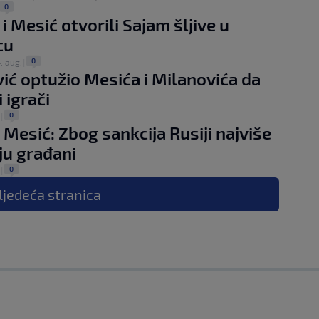
0
i Mesić otvorili Sajam šljive u
cu
0
. aug.
|
ić optužio Mesića i Milanovića da
 igrači
0
|
 Mesić: Zbog sankcija Rusiji najviše
ju građani
0
|
ljedeća
stranica