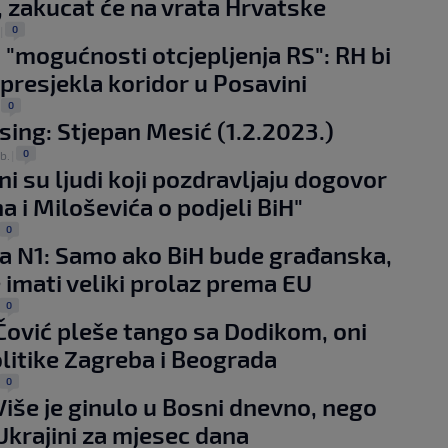
 zakucat će na vrata Hrvatske
0
|
 "mogućnosti otcjepljenja RS": RH bi
presjekla koridor u Posavini
0
|
sing: Stjepan Mesić (1.2.2023.)
0
eb.
|
ni su ljudi koji pozdravljaju dogovor
 i Miloševića o podjeli BiH"
0
a N1: Samo ako BiH bude građanska,
 imati veliki prolaz prema EU
0
Čović pleše tango sa Dodikom, oni
litike Zagreba i Beograda
0
Više je ginulo u Bosni dnevno, nego
Ukrajini za mjesec dana