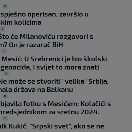
0
.
|
spješno operisan, završio u
skim kolicima
3
Što će Milanoviću razgovori s
? On je razarač BiH
3
|
 Mesić: U Srebrenici je bio školski
genocida, i svijet to mora znati
0
.
|
Ne može se stvoriti "velika" Srbija,
mala država na Balkanu
0
.
|
bjavila fotku s Mesićem: Kolačići s
predsjednikom za sretnu 2024.
0
.
|
k Kukić: "Srpski svet", ako se ne