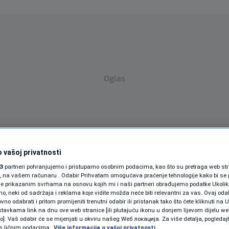
Oglas
 vašoj privatnosti
3
partneri pohranjujemo i pristupamo osobnim podacima, kao što su pretraga web stran
SPORT
SVIJET
MAGAZIN
ori, na vašem računaru . Odabir Prihvatam omogućava praćenje tehnologije kako bi se 
je prikazanim svrhama na osnovu kojih mi i naši partneri obrađujemo podatke Ukoliko
ZDRAVLJE
 neki od sadržaja i reklama koje vidite možda neće biti relevantni za vas. Ovaj odab
no odabrati i pritom promijeniti trenutni odabir ili pristanak tako što ćete kliknuti na U
SHOWBIZ
tavkama link na dnu ove web stranice [ili plutajuću ikonu u donjem lijevom dijelu we
vo]. Vaš odabir će se mijenjati u okviru našeg Wеб локација. Za više detalja, pogledaj
s ličnim podacima.
Više informacija o vašoj privatnosti