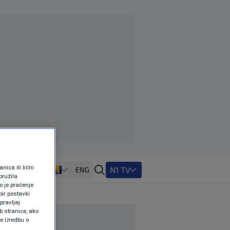
ica ili lični
N1 TV
ENG
pružila
 je praćenje
ir postavki
pravljaj
b stranice, ako
te Uredbu o