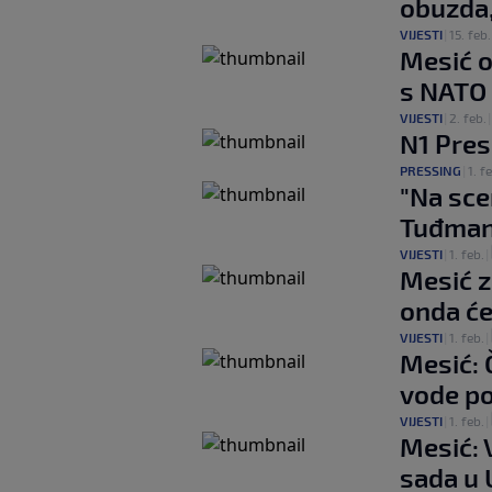
obuzda,
VIJESTI
|
15. feb.
Mesić o
s NATO 
VIJESTI
|
2. feb.
N1 Pres
PRESSING
|
1. f
"Na sce
Tuđmana
VIJESTI
|
1. feb.
|
Mesić z
onda će
VIJESTI
|
1. feb.
|
Mesić: 
vode po
VIJESTI
|
1. feb.
|
Mesić: 
sada u 