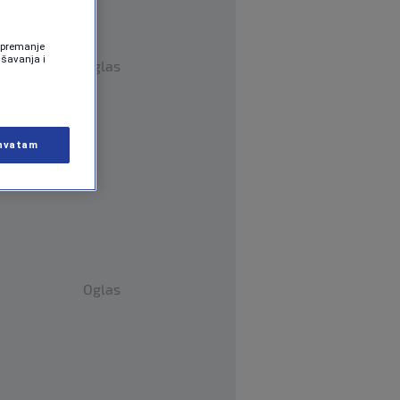
 Spremanje
ašavanja i
Oglas
hvatam
Oglas