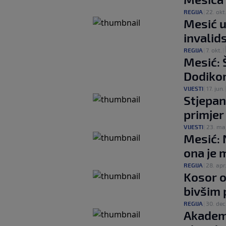
REGIJA
|
22. okt
Mesić u
invalid
REGIJA
|
7. okt.
|
Mesić: 
Dodikom
VIJESTI
|
17. jun.
Stjepan
primjer 
VIJESTI
|
23. maj
Mesić: 
ona je 
REGIJA
|
28. apr
Kosor o
bivšim 
REGIJA
|
30. dec
Akademi