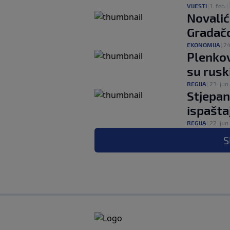
VIJESTI
|
1. feb.
|
Novalić 
Gradač
EKONOMIJA
|
24
Plenkov
su ruski
REGIJA
|
23. jun.
Stjepan
ispašta
REGIJA
|
22. jun.
S