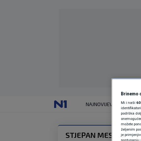
Brinemo o
Mi i naši
60
NAJNOVIJE
VIJESTI
identifikat
podrška dol
onemogućeno,
možete ponov
željenim pos
STJEPAN MESIĆ
je primjenji
postupanju 