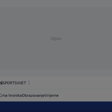
Oglas
SPORT
SVIJET
MAGAZIN
Crna hronika
Obrazovanje
Vrijeme
ZDRAVLJE