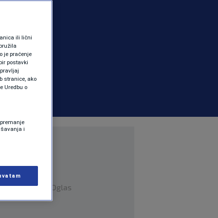
ica ili lični
pružila
 je praćenje
ir postavki
pravljaj
b stranice, ako
te Uredbu o
 Spremanje
ašavanja i
hvatam
Oglas