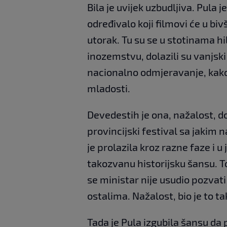
Bila je uvijek uzbudljiva. Pula j
određivalo koji filmovi će u bivš
utorak. Tu su se u stotinama hi
inozemstvu, dolazili su vanjski s
nacionalno odmjeravanje, kako 
mladosti.
Devedestih je ona, nažalost, do
provincijski festival sa jakim
je prolazila kroz razne faze i u
takozvanu historijsku šansu. To
se ministar nije usudio pozvat
ostalima. Nažalost, bio je to ta
Tada je Pula izgubila šansu da