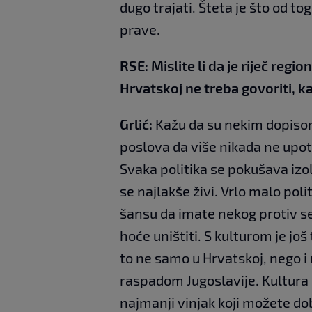
dugo trajati. Šteta je što od t
prave.
RSE: Mislite li da je riječ regi
Hrvatskoj ne treba govoriti, k
Grlić:
Kažu da su nekim dopisom
poslova da više nikada ne upotr
Svaka politika se pokušava izoli
se najlakše živi. Vrlo malo poli
šansu da imate nekog protiv s
hoće uništiti. S kulturom je još
to ne samo u Hrvatskoj, nego i
raspadom Jugoslavije. Kultura n
najmanji vinjak koji možete dobit