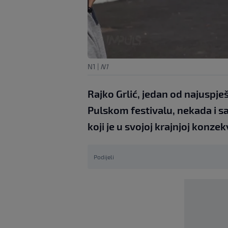
N1
|
N1
Rajko Grlić, jedan od najuspješ
Pulskom festivalu, nekada i s
koji je u svojoj krajnjoj konz
Podijeli