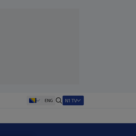
N1 TV
ENG