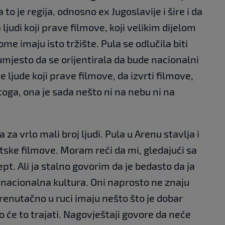
 to je regija, odnosno ex Jugoslavije i šire i da
judi koji prave filmove, koji velikim dijelom
me imaju isto tržište. Pula se odlučila biti
 umjesto da se orijentirala da bude nacionalni
ve ljude koji prave filmove, da izvrti filmove,
oga, ona je sada nešto ni na nebu ni na
 za vrlo mali broj ljudi. Pula u Arenu stavlja i
ske filmove. Moram reći da mi, gledajući sa
pt. Ali ja stalno govorim da je bedasto da ja
 nacionalna kultura. Oni naprosto ne znaju
 trenutačno u ruci imaju nešto što je dobar
ko će to trajati. Nagovještaji govore da neće