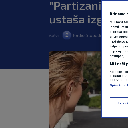
"Partizani dobil
Brinemo o
ustaša izgubil
Mi i naši
60
identifikat
podrška dol
Radio Slobodna Evropa
Autor:
2
|
onemogućeno,
možete ponov
željenim pos
je primjenji
postupanju 
Mi i naši
Koristite po
podataka i/
sadržaja, is
Spisak par
Prika