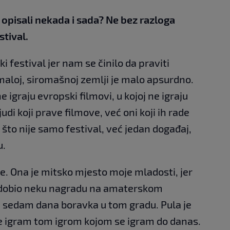
l opisali nekada i sada? Ne bez razloga
tival.
festival jer nam se činilo da praviti
maloj, siromašnoj zemlji je malo apsurdno.
ne igraju evropski filmovi, u kojoj ne igraju
judi koji prave filmove, već oni koji ih rade
što nije samo festival, već jedan događaj,
u.
ze. Ona je mitsko mjesto moje mladosti, jer
 dobio neku nagradu na amaterskom
od sedam dana boravka u tom gradu. Pula je
se igram tom igrom kojom se igram do danas.