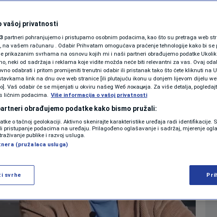
i rat, ali su od
SHOWBIZ
KOLUMNE
 vašoj privatnosti
i produžetke"
3
partneri pohranjujemo i pristupamo osobnim podacima, kao što su pretraga web stran
ori, na vašem računaru . Odabir Prihvatam omogućava praćenje tehnologije kako bi se 
je prikazanim svrhama na osnovu kojih mi i naši partneri obrađujemo podatke Ukoliko
0
0. jul. 2017. 15:42
15:43
REGIJA
komentara
>
|
|
 neki od sadržaja i reklama koje vidite možda neće biti relevantni za vas. Ovaj odab
PODCAST
no odabrati i pritom promijeniti trenutni odabir ili pristanak tako što ćete kliknuti na U
tavkama link na dnu ove web stranice [ili plutajuću ikonu u donjem lijevom dijelu we
N1 SPECIJAL
vo]. Vaš odabir će se mijenjati u okviru našeg Wеб локација. Za više detalja, pogledaj
s ličnim podacima.
Više informacija o vašoj privatnosti
FENOMENI
 partneri obrađujemo podatke kako bismo pružali:
datke o tačnoj geolokaciji. Aktivno skenirajte karakteristike uređaja radi identifikacije.
NEISTRAŽENO
ili pristupanje podacima na uređaju. Prilagođeno oglašavanje i sadržaj, mjerenje ogl
traživanje publike i razvoj usluga.
tnera (pružalaca usluga)
VIRALNO
FOTO
ži svrhe
Pri
PROMO
VIDEO