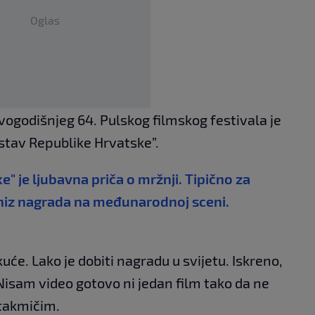
Oglas
ogodišnjeg 64. Pulskog filmskog festivala je
Ustav Republike Hrvatske”.
" je ljubavna priča o mržnji. Tipično za
 niz nagrada na međunarodnoj sceni.
će. Lako je dobiti nagradu u svijetu. Iskreno,
 Nisam video gotovo ni jedan film tako da ne
 takmičim.