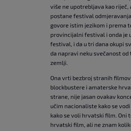
više ne upotrebljava kao riječ, a
postane festival odmjeravanja l
govore istim jezikom i prema to
provincijalni festival i onda je
festival, i da u tri dana okupi s
da napravi neku svečanost od t
zemlji.
Ona vrti bezbroj stranih filmova
blockbustere i amaterske hrvat
strane, nije jasan ovakav konce
učim nacionaliste kako se vodi
kako se voli hrvatski film. Oni
hrvatski film, ali ne znam koli