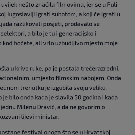
e uvijek nešto značila filmovima, jer se u Puli
oj Jugoslaviji igrati subotom, a koji će igrati u
ljada razlikovali posjeti, prodavalo se
elektori, a bilo je tu i generacijsko i
kod hoćete, ali vrlo uzbudljivo mjesto moje
šla u krive ruke, pa je postala trećerazredni,
 nacionalnim, umjesto filmskim nabojem. Onda
 jednom trenutku je izgubila svoju veliku,
 je bilo onda kada je slavila 50 godina i kada
i jednu Milenu Dravić, a da ne govorim o
kozvani lijevi ministar.
 postane festival onoga što se u Hrvatskoj