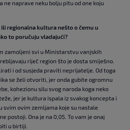
oga ne naprave neku bolju pitu od one koju
on ili regionalna kultura nešto o čemu u
ako to poručuju vladajući?
 zamoljeni svi u Ministarstvu vanjskih
ebljavaju riječ region što je dosta smiješno.
rati i od susjeda praviti neprijatelje. Od toga
tika se želi otvoriti, jer onda gubite ogromnu
ebe, kohezionu silu svog naroda koga neko
 teže, jer je kultura ispala iz svakog koncepta i
 u svim ovim zemljama koje su nastale
e postoji. Ona je na 0,05. To vam je onaj
i u birtiji.