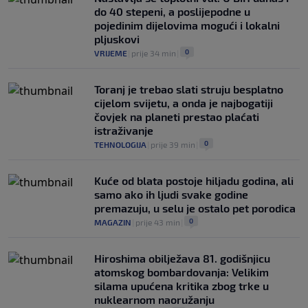
do 40 stepeni, a poslijepodne u
pojedinim dijelovima mogući i lokalni
pljuskovi
0
VRIJEME
|
prije 34 min
|
Toranj je trebao slati struju besplatno
cijelom svijetu, a onda je najbogatiji
čovjek na planeti prestao plaćati
istraživanje
0
TEHNOLOGIJA
|
prije 39 min
|
Kuće od blata postoje hiljadu godina, ali
samo ako ih ljudi svake godine
premazuju, u selu je ostalo pet porodica
0
MAGAZIN
|
prije 43 min
|
Hiroshima obilježava 81. godišnjicu
atomskog bombardovanja: Velikim
silama upućena kritika zbog trke u
nuklearnom naoružanju