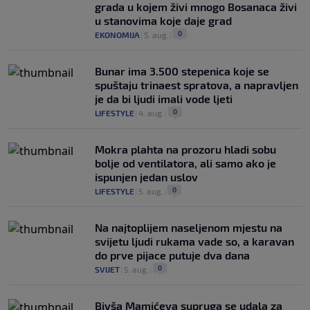
grada u kojem živi mnogo Bosanaca živi
u stanovima koje daje grad
0
EKONOMIJA
|
5. aug.
|
Bunar imа 3.500 stepenica koje se
spuštaju trinaest spratova, a napravljen
je da bi ljudi imali vode ljeti
0
LIFESTYLE
|
4. aug.
|
Mokra plahta na prozoru hladi sobu
bolje od ventilatora, ali samo ako je
ispunjen jedan uslov
0
LIFESTYLE
|
5. aug.
|
Na najtoplijem naseljenom mjestu na
svijetu ljudi rukama vade so, a karavan
do prve pijace putuje dva dana
0
SVIJET
|
5. aug.
|
Bivša Mamićeva supruga se udala za