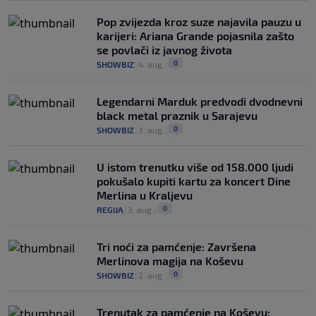
Pop zvijezda kroz suze najavila pauzu u
karijeri: Ariana Grande pojasnila zašto
se povlači iz javnog života
0
SHOWBIZ
|
4. aug.
|
Legendarni Marduk predvodi dvodnevni
black metal praznik u Sarajevu
0
SHOWBIZ
|
3. aug.
|
U istom trenutku više od 158.000 ljudi
pokušalo kupiti kartu za koncert Dine
Merlina u Kraljevu
0
REGIJA
|
3. aug.
|
Tri noći za pamćenje: Završena
Merlinova magija na Koševu
0
SHOWBIZ
|
2. aug.
|
Trenutak za pamćenje na Koševu: