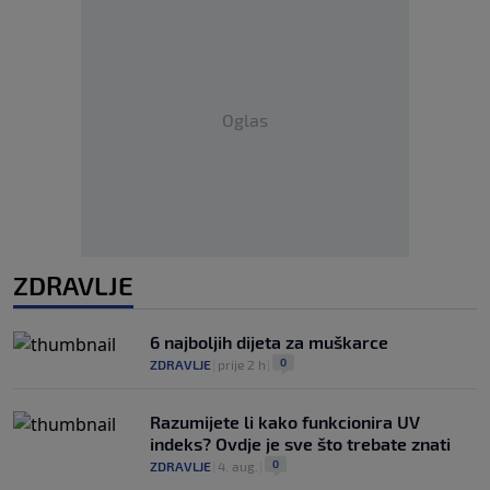
Oglas
ZDRAVLJE
6 najboljih dijeta za muškarce
0
ZDRAVLJE
|
prije 2 h
|
Razumijete li kako funkcionira UV
indeks? Ovdje je sve što trebate znati
0
ZDRAVLJE
|
4. aug.
|