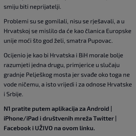
smiju biti neprijatelji.
Problemi su se gomilali, nisu se rješavali, a u
Hrvatskoj se mislilo da će kao članica Europske
unije moći što god želi, smatra Pupovac.
Ocijenio je kao bi Hrvatska i BiH morale bolje
razumjeti jedna drugu, primjerice u slučaju
gradnje Pelješkog mosta jer svađe oko toga ne
vode ničemu, a isto vrijedi i za odnose Hrvatske
i Srbije.
N1 pratite putem aplikacija za
Android
|
iPhone/iPad
i društvenih
mreža
Twitter
|
Facebook
i UŽIVO
na ovom linku
.