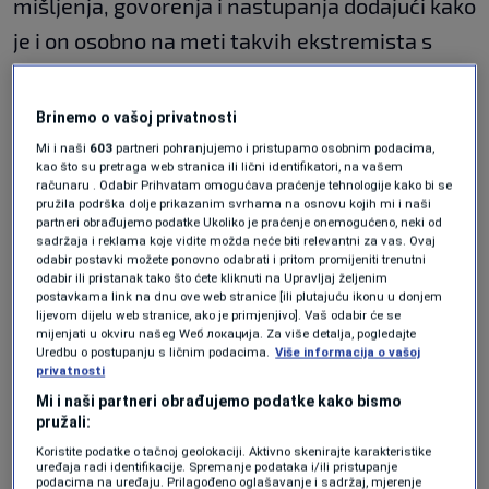
mišljenja, govorenja i nastupanja dodajući kako
je i on osobno na meti takvih ekstremista s
ciljem da ga se učini neprijeteljem Hrvatske i
hrvatskog naroda.
Brinemo o vašoj privatnosti
Mi i naši
603
partneri pohranjujemo i pristupamo osobnim podacima,
"Nije lako biti Srbin u Hrvatskoj u takvim
kao što su pretraga web stranica ili lični identifikatori, na vašem
računaru . Odabir Prihvatam omogućava praćenje tehnologije kako bi se
okolnostima ali činimo sve da se te okolnosti
pružila podrška dolje prikazanim svrhama na osnovu kojih mi i naši
partneri obrađujemo podatke Ukoliko je praćenje onemogućeno, neki od
promijene",
kazao je Pupovac.
sadržaja i reklama koje vidite možda neće biti relevantni za vas. Ovaj
odabir postavki možete ponovno odabrati i pritom promijeniti trenutni
odabir ili pristanak tako što ćete kliknuti na Upravljaj željenim
Nedopustivim je ocijenio i pokušaje
postavkama link na dnu ove web stranice [ili plutajuću ikonu u donjem
organiziranja referenduma o izmjenama
lijevom dijelu web stranice, ako je primjenjivo]. Vaš odabir će se
mijenjati u okviru našeg Wеб локација. Za više detalja, pogledajte
izbornog zakona kojima bi se dovela u pitanje
Uredbu o postupanju s ličnim podacima.
Više informacija o vašoj
privatnosti
prava pripadnika nacionalnih manjina da sami
Mi i naši partneri obrađujemo podatke kako bismo
biraju svoje saborske zastupnike.
pružali:
Koristite podatke o tačnoj geolokaciji. Aktivno skenirajte karakteristike
uređaja radi identifikacije. Spremanje podataka i/ili pristupanje
Sve je opisao kao konačni ishod trenda po
podacima na uređaju. Prilagođeno oglašavanje i sadržaj, mjerenje