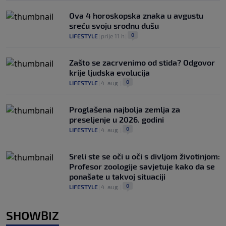
Ova 4 horoskopska znaka u avgustu
sreću svoju srodnu dušu
0
LIFESTYLE
|
prije 11 h
|
Zašto se zacrvenimo od stida? Odgovor
krije ljudska evolucija
0
LIFESTYLE
|
4. aug.
|
Proglašena najbolja zemlja za
preseljenje u 2026. godini
0
LIFESTYLE
|
4. aug.
|
Sreli ste se oči u oči s divljom životinjom:
Profesor zoologije savjetuje kako da se
ponašate u takvoj situaciji
0
LIFESTYLE
|
4. aug.
|
SHOWBIZ