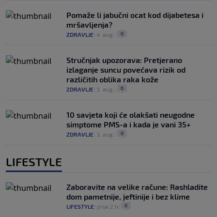
Pomaže li jabučni ocat kod dijabetesa i
mršavljenja?
0
ZDRAVLJE
|
4. aug.
|
Stručnjak upozorava: Pretjerano
izlaganje suncu povećava rizik od
različitih oblika raka kože
0
ZDRAVLJE
|
3. aug.
|
10 savjeta koji će olakšati neugodne
simptome PMS-a i kada je vani 35+
0
ZDRAVLJE
|
3. aug.
|
LIFESTYLE
Zaboravite na velike račune: Rashladite
dom pametnije, jeftinije i bez klime
0
LIFESTYLE
|
prije 2 h
|