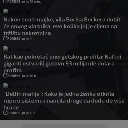
FORBES
|
prije 13 min.
Nakon smrti majke, vila Borisa Beckera dobit
će novog vlasnika, evo kolika joj je cijena na
tržištu nekretnina
FORBES
|
prije 4 h
Rat kao pokretač energetskog profita: Naftni
giganti ostvarili gotovo 93 milijarde dolara
profita
FORBES
|
prije 10 h
“Delfin mafija”: Kako je jedna ženka otkrila
rupu u sistemu i naučila druge da dođu do više
hrane
FORBES
|
prije 11 h