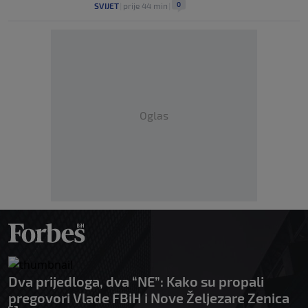
0
SVIJET
|
prije 44 min
|
Oglas
Dva prijedloga, dva “NE”: Kako su propali
pregovori Vlade FBiH i Nove Željezare Zenica