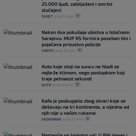
25.000 ljudi, zabilježeni i smrtni
slučajevi
0
SVIJET
|
prije 11 min
|
Nakon dva pokušaja ubistva u Istočnom
Sarajevu: MUP RS formira poseban tim i
pojačava prisustvo policije
0
VIJESTI
|
prije 25 min
|
Auto koje stoji na suncu ne hladi se
najbrže klimom, nego postupkom koji
traje petnaest sekundi
0
AUTO
|
prije 30 min
|
Kafa je poskupjela zbog stvari koje se
dešavaju na tri kontinenta, a nijedna od
njih nije u našim rukama
0
EKONOMIJA
|
prije 33 min
|
Nastavlja se toplotni val: U BiH danas i