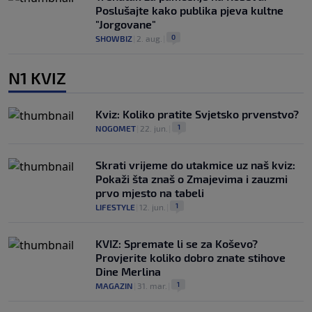
Poslušajte kako publika pjeva kultne
"Jorgovane"
0
SHOWBIZ
|
2. aug.
|
N1 KVIZ
Kviz: Koliko pratite Svjetsko prvenstvo?
1
NOGOMET
|
22. jun.
|
Skrati vrijeme do utakmice uz naš kviz:
Pokaži šta znaš o Zmajevima i zauzmi
prvo mjesto na tabeli
1
LIFESTYLE
|
12. jun.
|
KVIZ: Spremate li se za Koševo?
Provjerite koliko dobro znate stihove
Dine Merlina
1
MAGAZIN
|
31. mar.
|