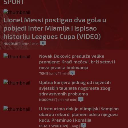
SPORT
Lionel Messi postigao dva gola u
pobjedi Inter Miamija i ispisao
historiju Leagues Cupa (VIDEO)
0
NOGOMET
|
prije 4 min
|
Novak Đoković predlaže velike
promjene: Kraći mečevi, brži setovi i
nova pravila bodovanja
0
TENIS
|
prije 11 min
|
Upitna karijera jednog od najvećih
svjetskih talenata nogometa zbog
zdravstvenih problema
0
NOGOMET
|
prije 48 min
|
U trenucima dok je olimpijski šampion
obarao rekord, plamen odnio njegovu
kuću: Preminuo i komšija
0
OSTALI SPORTOVI
|
5. aug.
|