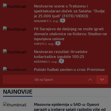
Nestvarne scene u Trabzonu i
spektakularan doček za Salaha: "Ovdje
je 25.000 ljudi" (FOTO/VIDEO)
0
NOGOMET
|
5. aug.
|
FK Sarajevo do daljnjeg ne može igrati
domaće utakmice na Koševu: Stadion ne
ispunjava uslove
0
VIJESTI
|
5. aug.
|
Nestvaran rezultat: Hrvatske
košarkašice izgubile 100:25
0
KOŠARKA
|
5. aug.
|
Poljski fudbal zavijen u crno: Preminuo
legendarni golman u 44. godini života
Idi na Sport
0
NOGOMET
|
5. aug.
|
Neymar totalno pogubio živce: Asistirao
NAJNOVIJE
za pobjedu, pa ušao u sukob s
navijačima (VIDEO)
0
NOGOMET
|
5. aug.
|
Masovna epidemija u SAD-u: Opasni
parazit u iceberg salati razbolio više od