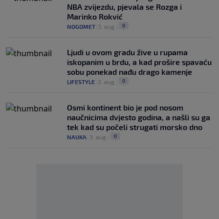
NBA zvijezdu, pjevala se Rozga i
Marinko Rokvić
0
NOGOMET
|
5. aug.
|
Ljudi u ovom gradu žive u rupama
iskopanim u brdu, a kad prošire spavaću
sobu ponekad nađu drago kamenje
0
LIFESTYLE
|
2. aug.
|
Osmi kontinent bio je pod nosom
naučnicima dvjesto godina, a našli su ga
tek kad su počeli strugati morsko dno
0
NAUKA
|
3. aug.
|