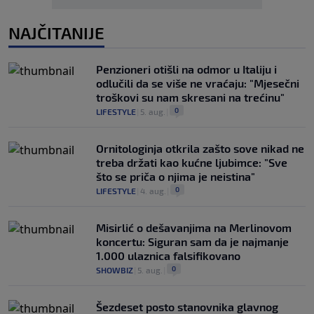
NAJČITANIJE
Penzioneri otišli na odmor u Italiju i
odlučili da se više ne vraćaju: "Mjesečni
troškovi su nam skresani na trećinu"
0
LIFESTYLE
|
5. aug.
|
Ornitologinja otkrila zašto sove nikad ne
treba držati kao kućne ljubimce: "Sve
što se priča o njima je neistina"
0
LIFESTYLE
|
4. aug.
|
Misirlić o dešavanjima na Merlinovom
koncertu: Siguran sam da je najmanje
1.000 ulaznica falsifikovano
0
SHOWBIZ
|
5. aug.
|
Šezdeset posto stanovnika glavnog