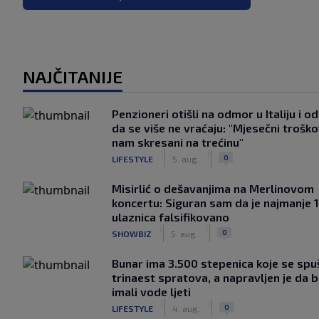
NAJČITANIJE
Penzioneri otišli na odmor u Italiju i odl
da se više ne vraćaju: "Mjesečni troško
nam skresani na trećinu"
|
|
0
LIFESTYLE
5. aug.
Misirlić o dešavanjima na Merlinovom
koncertu: Siguran sam da je najmanje 
ulaznica falsifikovano
|
|
0
SHOWBIZ
5. aug.
Bunar imа 3.500 stepenica koje se spu
trinaest spratova, a napravljen je da bi
imali vode ljeti
|
|
0
LIFESTYLE
4. aug.