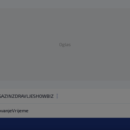
Oglas
AZIN
ZDRAVLJE
SHOWBIZ
KOLUMNE
vanje
Vrijeme