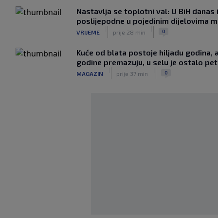
Nastavlja se toplotni val: U BiH danas 
poslijepodne u pojedinim dijelovima mo
|
|
0
VRIJEME
prije 28 min
Kuće od blata postoje hiljadu godina, a
godine premazuju, u selu je ostalo pe
|
|
0
MAGAZIN
prije 37 min