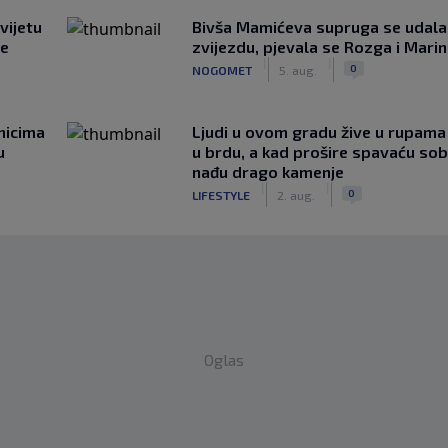
vijetu
Bivša Mamićeva supruga se udala
ve
zvijezdu, pjevala se Rozga i Mari
|
|
0
NOGOMET
5. aug.
nicima
Ljudi u ovom gradu žive u rupama
u
u brdu, a kad prošire spavaću so
nađu drago kamenje
|
|
0
LIFESTYLE
2. aug.
Oglas