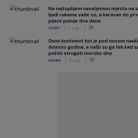
Na najtoplijem naseljenom mjestu na s
ljudi rukama vade so, a karavan do pr
pijace putuje dva dana
|
|
0
SVIJET
5. aug.
Osmi kontinent bio je pod nosom nauč
dvjesto godina, a našli su ga tek kad s
počeli strugati morsko dno
|
|
0
NAUKA
3. aug.