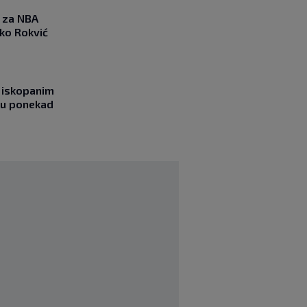
 za NBA
nko Rokvić
 iskopanim
bu ponekad