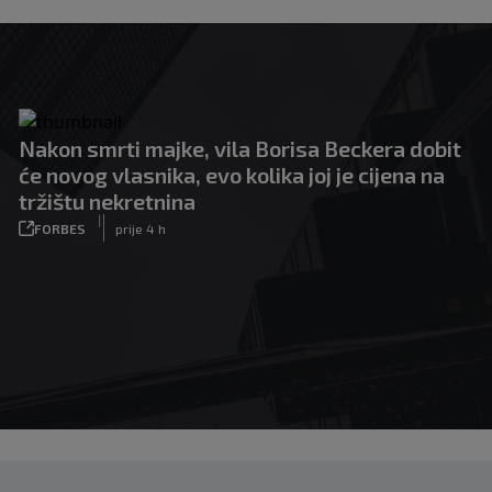
Nakon smrti majke, vila Borisa Beckera dobit
će novog vlasnika, evo kolika joj je cijena na
tržištu nekretnina
|
FORBES
prije 4 h