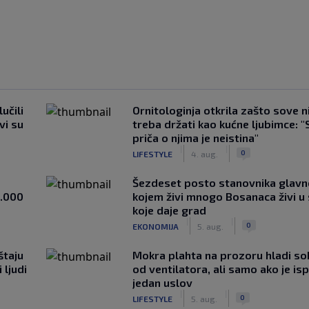
učili
Ornitologinja otkrila zašto sove n
vi su
treba držati kao kućne ljubimce: "
priča o njima je neistina"
|
|
0
LIFESTYLE
4. aug.
Šezdeset posto stanovnika glavn
1.000
kojem živi mnogo Bosanaca živi u
koje daje grad
|
|
0
EKONOMIJA
5. aug.
štaju
Mokra plahta na prozoru hladi so
 ljudi
od ventilatora, ali samo ako je is
jedan uslov
|
|
0
LIFESTYLE
5. aug.