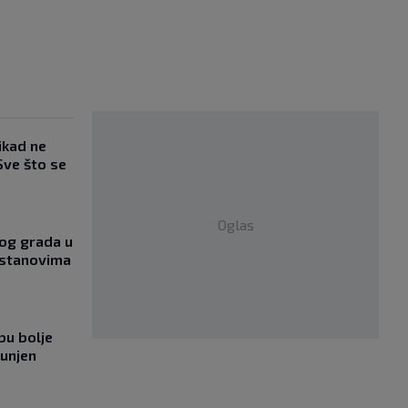
ikad ne
Sve što se
Oglas
og grada u
 stanovima
bu bolje
punjen