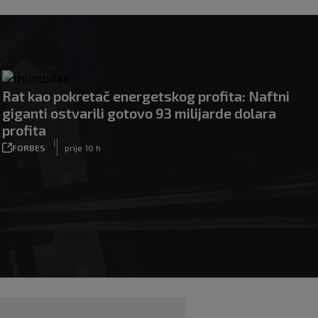
Rat kao pokretač energetskog profita: Naftni
giganti ostvarili gotovo 93 milijarde dolara
profita
|
FORBES
prije 10 h