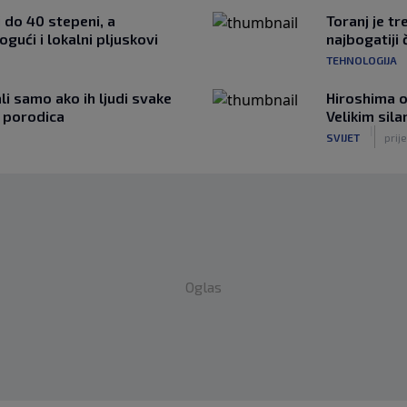
i do 40 stepeni, a
Toranj je tr
gući i lokalni pljuskovi
najbogatiji 
TEHNOLOGIJA
li samo ako ih ljudi svake
Hiroshima o
t porodica
Velikim sil
|
SVIJET
prij
Oglas