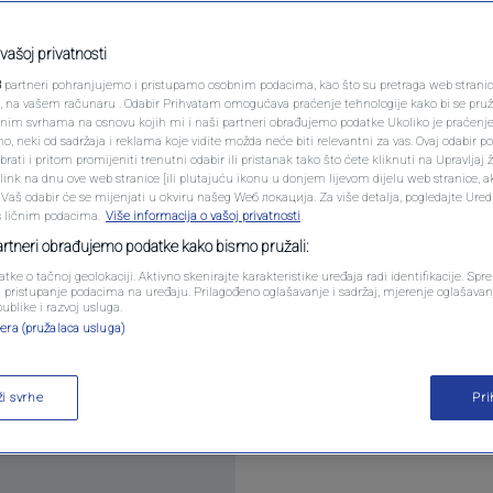
PODCAST
m i rehabilitaciju
N1 SPECIJAL
vašoj privatnosti
3
partneri pohranjujemo i pristupamo osobnim podacima, kao što su pretraga web stranica 
FENOMENI
ri, na vašem računaru . Odabir Prihvatam omogućava praćenje tehnologije kako bi se pruž
anim svrhama na osnovu kojih mi i naši partneri obrađujemo podatke Ukoliko je praćenj
0
REGIJA
komentara
|
 neki od sadržaja i reklama koje vidite možda neće biti relevantni za vas. Ovaj odabir p
NEISTRAŽENO
ati i pritom promijeniti trenutni odabir ili pristanak tako što ćete kliknuti na Upravljaj 
ink na dnu ove web stranice [ili plutajuću ikonu u donjem lijevom dijelu web stranice, a
VIRALNO
. Vaš odabir će se mijenjati u okviru našeg Wеб локација. Za više detalja, pogledajte Ure
s ličnim podacima.
Više informacija o vašoj privatnosti
nog vijeća (SNV) Milorad Pupovac ocijenio je u sr
FOTO
partneri obrađujemo podatke kako bismo pružali:
ba spriječiti jačanje ekstremizma i nastojanja da 
atke o tačnoj geolokaciji. Aktivno skenirajte karakteristike uređaja radi identifikacije. Sp
PROMO
li pristupanje podacima na uređaju. Prilagođeno oglašavanje i sadržaj, mjerenje oglašavanj
opasnost koja može ugroziti cijeli državni projekt.
publike i razvoj usluga.
era (pružalaca usluga)
VIDEO
ži svrhe
Pr