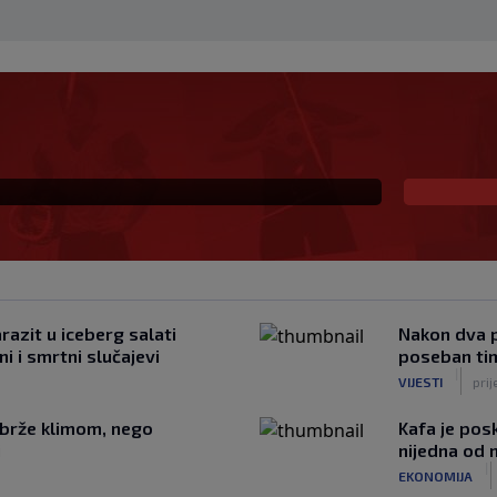
ke promjene: Kraći
ravila bodovanja
azit u iceberg salati
Nakon dva p
ni i smrtni slučajevi
poseban tim
|
VIJESTI
prij
ajbrže klimom, nego
Kafa je posk
i
nijedna od n
|
EKONOMIJA