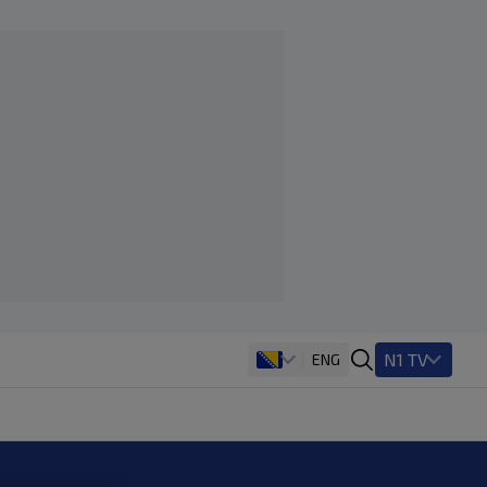
N1 TV
ENG