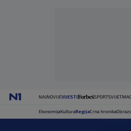
NAJNOVIJE
VIJESTI
SPORT
SVIJET
MAG
Ekonomija
Kultura
Regija
Crna hronika
Obrazo