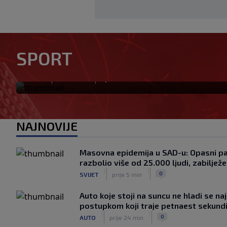
Novak Đoković predlaže veli
SPORT
mečevi, brži setovi i nova p
|
|
0
TENIS
prije 5 min
NAJNOVIJE
Masovna epidemija u SAD-u: Opasni par
razbolio više od 25.000 ljudi, zabilježe
|
|
0
SVIJET
prije 5 min
Auto koje stoji na suncu ne hladi se n
postupkom koji traje petnaest sekund
|
|
0
AUTO
prije 24 min