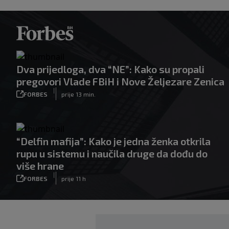
Dva prijedloga, dva “NE”: Kako su propali
pregovori Vlade FBiH i Nove Željezare Zenica
|
FORBES
prije 13 min.
“Delfin mafija”: Kako je jedna ženka otkrila
rupu u sistemu i naučila druge da dođu do
više hrane
|
FORBES
prije 11 h