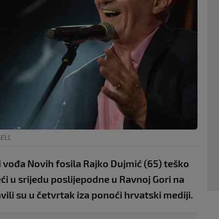
SELL
i vođa Novih fosila Rajko Dujmić (65) teško
ći u srijedu poslijepodne u Ravnoj Gori na
ili su u četvrtak iza ponoći hrvatski mediji.