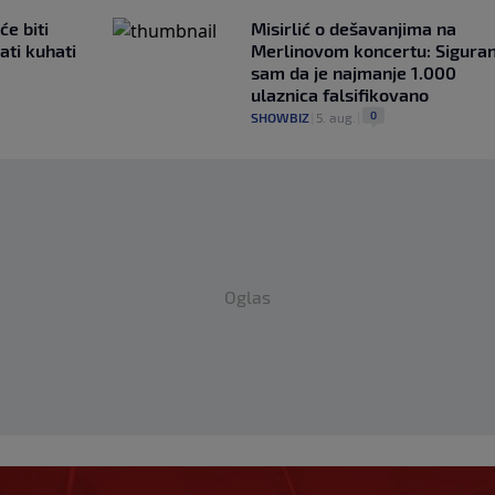
će biti
Misirlić o dešavanjima na
ati kuhati
Merlinovom koncertu: Sigura
sam da je najmanje 1.000
ulaznica falsifikovano
0
SHOWBIZ
|
5. aug.
|
Oglas
da neće ići u
 FK Sarajevo okrivili
oševu: "Ovakav odnos