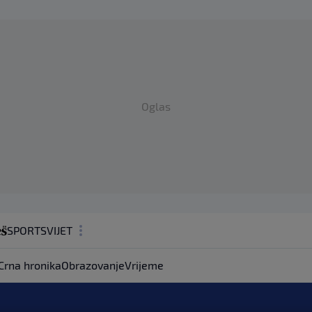
Oglas
SPORT
SVIJET
MAGAZIN
Crna hronika
Obrazovanje
Vrijeme
ZDRAVLJE