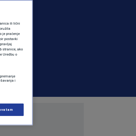
ica ili lični
pružila
 je praćenje
ir postavki
pravljaj
b stranice, ako
te Uredbu o
 Spremanje
ašavanja i
hvatam