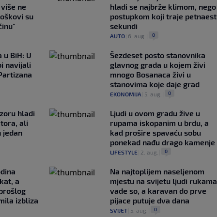
e više ne
hladi se najbrže klimom, nego
roškovi su
postupkom koji traje petnaest
ćinu"
sekundi
0
AUTO
|
6. aug.
|
 u BiH: U
Šezdeset posto stanovnika
i navijali
glavnog grada u kojem živi
Partizana
mnogo Bosanaca živi u
stanovima koje daje grad
0
EKONOMIJA
|
5. aug.
|
zoru hladi
Ljudi u ovom gradu žive u
tora, ali
rupama iskopanim u brdu, a
n jedan
kad prošire spavaću sobu
ponekad nađu drago kamenje
0
LIFESTYLE
|
2. aug.
|
odina
Na najtoplijem naseljenom
kat, a
mjestu na svijetu ljudi rukama
 prošlog
vade so, a karavan do prve
ila izbliza
pijace putuje dva dana
0
SVIJET
|
5. aug.
|