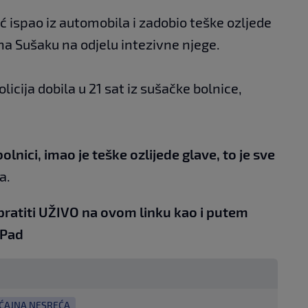
ić ispao iz automobila i zadobio teške ozljede
na Sušaku na odjelu intezivne njege.
icija dobila u 21 sat iz sušačke bolnice,
olnici, imao je teške ozlijede glave, to je sve
a.
pratiti UŽIVO na
ovom linku
kao i putem
iPad
ĆAJNA NESREĆA