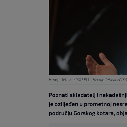
Hrvoje Jelavic/PIXSELL
|
Hrvoje Jelavic/PIX
Poznati skladatelj i nekadašnj
je ozlijeđen u prometnoj nesre
području Gorskog kotara, objav