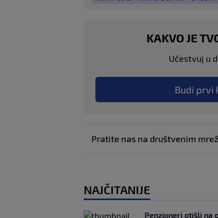
KAKVO JE TV
Učestvuj u di
Budi prvi 
Pratite nas na društvenim mr
NAJČITANIJE
Penzioneri otišli na