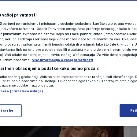
eško ozlijeđen u
SHOWBIZ
KOLUMNE
 vašoj privatnosti
reći
3
partneri pohranjujemo i pristupamo osobnim podacima, kao što su pretraga web stran
ori, na vašem računaru . Odabir Prihvatam omogućava praćenje tehnologije kako bi se 
je prikazanim svrhama na osnovu kojih mi i naši partneri obrađujemo podatke Ukoliko
0
ul. 2020. 09:03
09:06
REGIJA
komentara
>
|
|
 neki od sadržaja i reklama koje vidite možda neće biti relevantni za vas. Ovaj odab
PODCAST
no odabrati i pritom promijeniti trenutni odabir ili pristanak tako što ćete kliknuti na U
tavkama link na dnu ove web stranice [ili plutajuću ikonu u donjem lijevom dijelu we
N1 SPECIJAL
vo]. Vaš odabir će se mijenjati u okviru našeg Wеб локација. Za više detalja, pogledaj
s ličnim podacima.
Više
Više informacija o vašoj privatnosti
FENOMENI
 partneri obrađujemo podatke kako bismo pružali:
datke o tačnoj geolokaciji. Aktivno skenirajte karakteristike uređaja radi identifikacije.
NEISTRAŽENO
ili pristupanje podacima na uređaju. Prilagođeno oglašavanje i sadržaj, mjerenje ogl
traživanje publike i razvoj usluga.
tnera (pružalaca usluga)
VIRALNO
FOTO
ži svrhe
Pri
PROMO
VIDEO