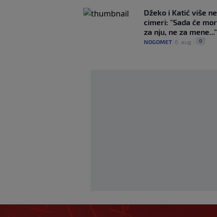
Džeko i Katić više ne
cimeri: "Sada će mor
za nju, ne za mene..."
0
NOGOMET
|
6. aug.
|
Horde zla poručile 
Vrapčiće, a upravu
za neigranje na K