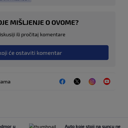
OJE MIŠLJENJE O OVOME?
skusiji ili pročitaj komentare
koji će ostaviti komentar
ežama
 odmor u
Auto koje stoji na suncu ne