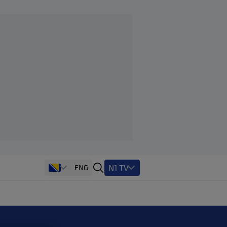
N1 TV
ENG