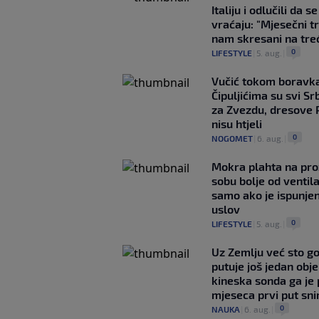
Italiju i odlučili da s
vraćaju: "Mjesečni t
nam skresani na tre
0
LIFESTYLE
|
5. aug.
|
Vučić tokom boravka
Čipuljićima su svi Srb
za Zvezdu, dresove 
nisu htjeli
0
NOGOMET
|
6. aug.
|
Mokra plahta na pro
sobu bolje od ventila
samo ako je ispunje
uslov
0
LIFESTYLE
|
5. aug.
|
Uz Zemlju već sto g
putuje još jedan obje
kineska sonda ga je
mjeseca prvi put snim
0
NAUKA
|
6. aug.
|