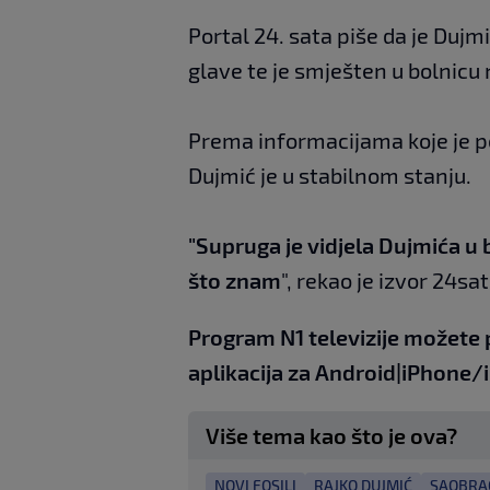
Portal 24. sata piše da je Dujm
glave te je smješten u bolnicu 
Prema informacijama koje je pol
Dujmić je u stabilnom stanju.
"Supruga je vidjela Dujmića u b
što znam
", rekao je izvor 24sat
Program N1 televizije možete 
aplikacija za
An
droid
|
iPhone/
Više tema kao što je ova?
NOVI FOSILI
RAJKO DUJMIĆ
SAOBRA