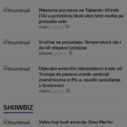
Masovna pucnjava na Tajlandu: Učenik
(14) u prestižnoj školi ubio šest osoba pa
presudio sebi
0
SVIJET
|
prije 1 h
|
Vrućine ne posustaju: Temperature idu i
do 40 stepeni Celzijusa
0
VRIJEME
|
prije 1 h
|
Utjecajni američki zakonodavci traže od
Trumpa da ponovo uvede sankcije
zvaničnicima iz RS-a, osudili saslušanja
u Srebrenici
0
VIJESTI
|
prije 1 h
|
SHOWBIZ
Video koji budi emocije: Dino Merlin