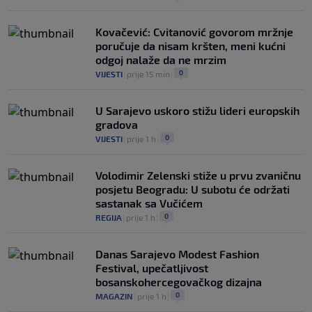
Kovačević: Cvitanović govorom mržnje
poručuje da nisam kršten, meni kućni
odgoj nalaže da ne mrzim
0
VIJESTI
|
prije 15 min
|
U Sarajevo uskoro stižu lideri europskih
gradova
0
VIJESTI
|
prije 1 h
|
Volodimir Zelenski stiže u prvu zvaničnu
posjetu Beogradu: U subotu će održati
sastanak sa Vučićem
0
REGIJA
|
prije 1 h
|
Danas Sarajevo Modest Fashion
Festival, upečatljivost
bosanskohercegovačkog dizajna
0
MAGAZIN
|
prije 1 h
|