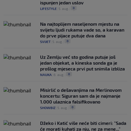
ispunjen jedan uslov
0
LIFESTYLE
|
5. aug.
|
Na najtoplijem naseljenom mjestu na
svijetu ljudi rukama vade so, a karavan
do prve pijace putuje dva dana
0
SVIJET
|
5. aug.
|
Uz Zemlju već sto godina putuje još
jedan objekat, a kineska sonda ga je
prošlog mjeseca prvi put snimila izbliza
0
NAUKA
|
6. aug.
|
Misirlić o dešavanjima na Merlinovom
koncertu: Siguran sam da je najmanje
1.000 ulaznica falsifikovano
0
SHOWBIZ
|
5. aug.
|
Džeko i Katić više neće biti cimeri: "Sada
će morati kuhati za nju, ne za mene..."