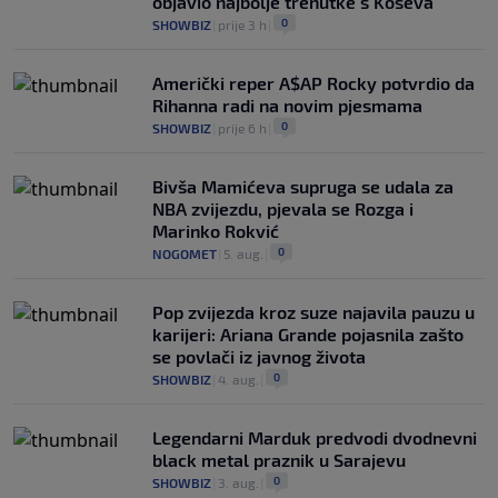
objavio najbolje trenutke s Koševa
0
SHOWBIZ
|
prije 3 h
|
Američki reper A$AP Rocky potvrdio da
Rihanna radi na novim pjesmama
0
SHOWBIZ
|
prije 6 h
|
Bivša Mamićeva supruga se udala za
NBA zvijezdu, pjevala se Rozga i
Marinko Rokvić
0
NOGOMET
|
5. aug.
|
Pop zvijezda kroz suze najavila pauzu u
karijeri: Ariana Grande pojasnila zašto
se povlači iz javnog života
0
SHOWBIZ
|
4. aug.
|
Legendarni Marduk predvodi dvodnevni
black metal praznik u Sarajevu
0
SHOWBIZ
|
3. aug.
|