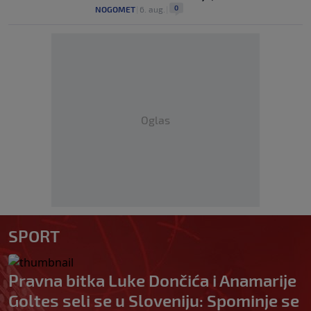
0
NOGOMET
|
6. aug.
|
Oglas
SPORT
Pravna bitka Luke Dončića i Anamarije
Goltes seli se u Sloveniju: Spominje se