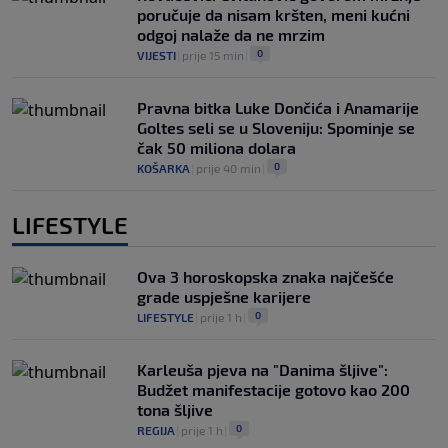
poručuje da nisam kršten, meni kućni
odgoj nalaže da ne mrzim
0
VIJESTI
|
prije 15 min
|
Pravna bitka Luke Dončića i Anamarije
Goltes seli se u Sloveniju: Spominje se
čak 50 miliona dolara
0
KOŠARKA
|
prije 40 min
|
LIFESTYLE
Ova 3 horoskopska znaka najčešće
grade uspješne karijere
0
LIFESTYLE
|
prije 1 h
|
Karleuša pjeva na "Danima šljive":
Budžet manifestacije gotovo kao 200
tona šljive
0
REGIJA
|
prije 1 h
|