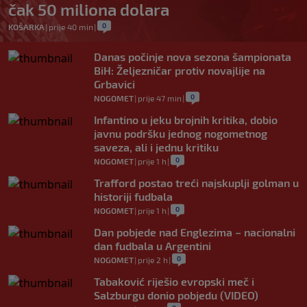
čak 50 miliona dolara
0
KOŠARKA
|
prije 40 min
|
Danas počinje nova sezona šampionata
BiH: Željezničar protiv novajlije na
Grbavici
0
NOGOMET
|
prije 47 min
|
Infantino u jeku brojnih kritika, dobio
javnu podršku jednog nogometnog
saveza, ali i jednu kritiku
0
NOGOMET
|
prije 1 h
|
Trafford postao treći najskuplji golman u
historiji fudbala
0
NOGOMET
|
prije 1 h
|
Dan pobjede nad Englezima – nacionalni
dan fudbala u Argentini
0
NOGOMET
|
prije 2 h
|
Tabaković riješio evropski meč i
Salzburgu donio pobjedu (VIDEO)