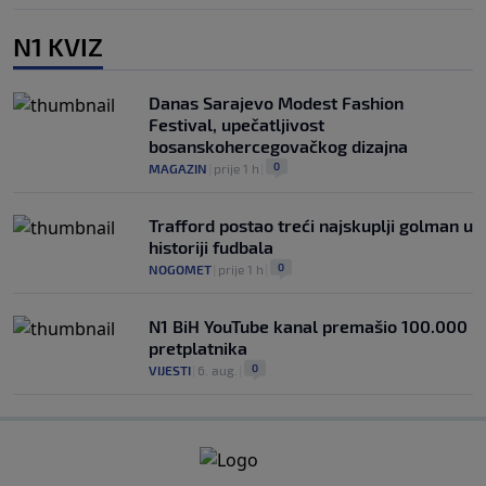
N1 KVIZ
Danas Sarajevo Modest Fashion
Festival, upečatljivost
bosanskohercegovačkog dizajna
0
MAGAZIN
|
prije 1 h
|
Trafford postao treći najskuplji golman u
historiji fudbala
0
NOGOMET
|
prije 1 h
|
N1 BiH YouTube kanal premašio 100.000
pretplatnika
0
VIJESTI
|
6. aug.
|