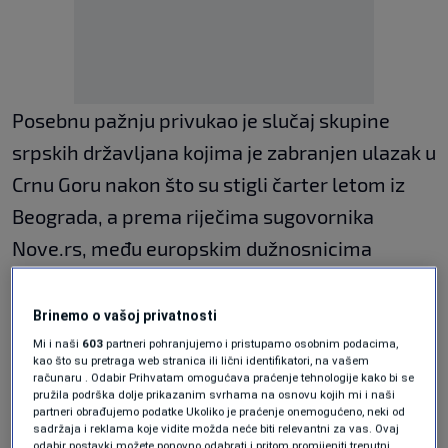
Posebnu pažnju privukao je slučaj skupine
srpskih državljana kojima je zabranjen ulazak u
Crnu Goru nakon što su stigli čarter letom iz
Beograda, a prema riječima sugovornika
Nove.rs, među europskim dužnosnicima
postoji ozbiljna sumnja u službena objašnjenja
da se radi o skupini ljudi čiji dolazak nije
Brinemo o vašoj privatnosti
organizirao najviši nivo vlasti u Srbiji.
Mi i naši
603
partneri pohranjujemo i pristupamo osobnim podacima,
kao što su pretraga web stranica ili lični identifikatori, na vašem
računaru . Odabir Prihvatam omogućava praćenje tehnologije kako bi se
Dolazak sigurnosno spornih osoba na događaj
pružila podrška dolje prikazanim svrhama na osnovu kojih mi i naši
partneri obrađujemo podatke Ukoliko je praćenje onemogućeno, neki od
visokog sigurnosnog rizika, dodaju sugovornici
sadržaja i reklama koje vidite možda neće biti relevantni za vas. Ovaj
odabir postavki možete ponovno odabrati i pritom promijeniti trenutni