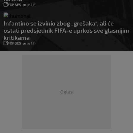
FORBES
|
prije 1 h
Infantino se izvinio zbog „grešaka“, ali će
ostati predsjednik FIFA-e uprkos sve glasnijim
kritikama
FORBES
|
prije 1 h
Oglas