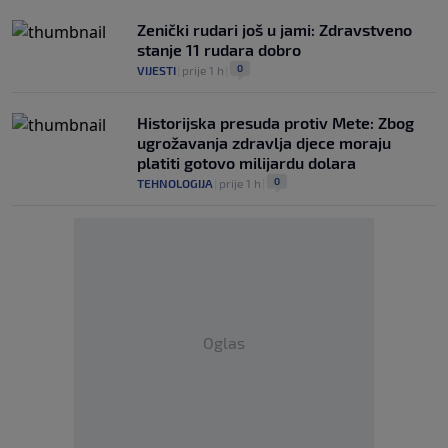
Zenički rudari još u jami: Zdravstveno
stanje 11 rudara dobro
0
VIJESTI
|
prije 1 h
|
Historijska presuda protiv Mete: Zbog
ugrožavanja zdravlja djece moraju
platiti gotovo milijardu dolara
0
TEHNOLOGIJA
|
prije 1 h
|
Oglas