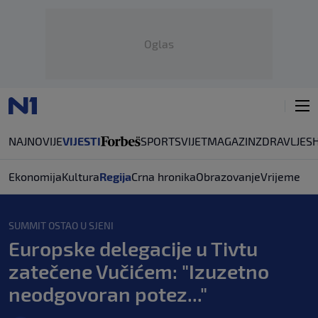
Oglas
NAJNOVIJE
VIJESTI
SPORT
SVIJET
MAGAZIN
ZDRAVLJE
S
Ekonomija
Kultura
Regija
Crna hronika
Obrazovanje
Vrijeme
SUMMIT OSTAO U SJENI
Europske delegacije u Tivtu
zatečene Vučićem: "Izuzetno
neodgovoran potez..."