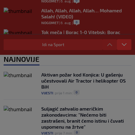
0
NOGOMET
|
6. aug.
|
Allah, Allah, Allah, Allah… Mohamed
Salah! (VIDEO)
0
NOGOMET
|
6. aug.
|
Tok meča | Borac 1-0 Vitebsk: Borac
dominirao, ali nije ni imao sreće
Idi na Sport
0
NOGOMET
|
6. aug.
|
Borac savladao Vitebsk i sa značajnim
NAJNOVIJE
kapitalom čeka revanš u Bjelorusiji
0
NOGOMET
|
6. aug.
|
Aktivan požar kod Konjica: U gašenju
učestvovali Air Tractor i helikopter OS
BiH
0
VIJESTI
|
prije 1 min
|
Suljagić zahvalio američkim
zakonodavcima: "Nećemo biti
zastrašeni, branit ćemo istinu i čuvati
uspomenu na žrtve"
0
VIJESTI
|
prije 7 min
|