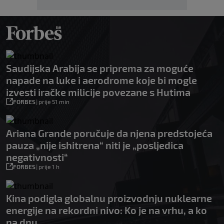
Saudijska Arabija se priprema za moguće
napade na luke i aerodrome koje bi mogle
izvesti iračke milicije povezane s Hutima
FORBES
|
prije 51 min
Ariana Grande poručuje da njena predstojeća
pauza „nije ishitrena“ niti je „posljedica
negativnosti“
FORBES
|
prije 1 h
Kina podigla globalnu proizvodnju nuklearne
energije na rekordni nivo: Ko je na vrhu, a ko
na dnu