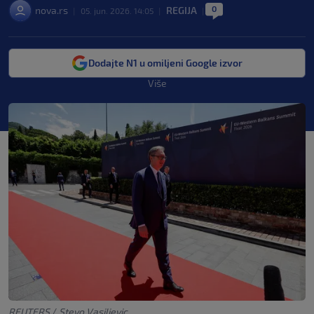
0
nova.rs
REGIJA
|
05. jun. 2026. 14:05
|
|
Dodajte N1 u omiljeni Google izvor
Više
REUTERS
/
Stevo Vasiljevic