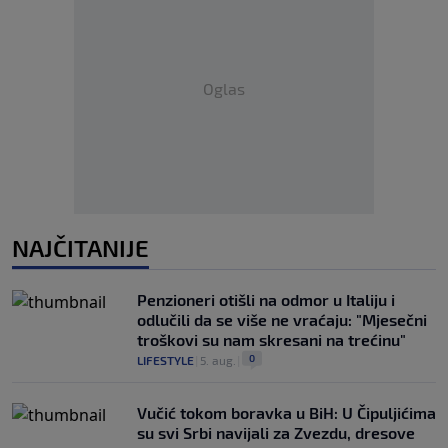
Oglas
NAJČITANIJE
Penzioneri otišli na odmor u Italiju i
odlučili da se više ne vraćaju: "Mjesečni
troškovi su nam skresani na trećinu"
0
LIFESTYLE
|
5. aug.
|
Vučić tokom boravka u BiH: U Čipuljićima
su svi Srbi navijali za Zvezdu, dresove