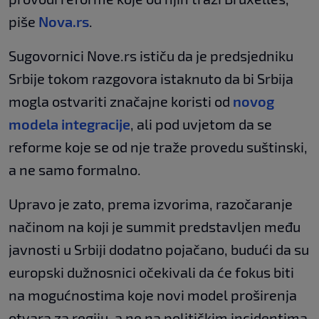
piše
Nova.rs
.
Sugovornici Nove.rs ističu da je predsjedniku
Srbije tokom razgovora istaknuto da bi Srbija
mogla ostvariti značajne koristi od
novog
modela integracije
, ali pod uvjetom da se
reforme koje se od nje traže provedu suštinski,
a ne samo formalno.
Upravo je zato, prema izvorima, razočaranje
načinom na koji je summit predstavljen među
javnosti u Srbiji dodatno pojačano, budući da su
europski dužnosnici očekivali da će fokus biti
na mogućnostima koje novi model proširenja
otvara za regiju, a ne na političkim incidentima