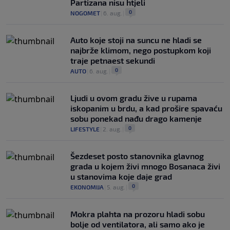
Partizana nisu htjeli
0
NOGOMET
|
6. aug.
|
Auto koje stoji na suncu ne hladi se
najbrže klimom, nego postupkom koji
traje petnaest sekundi
0
AUTO
|
6. aug.
|
Ljudi u ovom gradu žive u rupama
iskopanim u brdu, a kad prošire spavaću
sobu ponekad nađu drago kamenje
0
LIFESTYLE
|
2. aug.
|
Šezdeset posto stanovnika glavnog
grada u kojem živi mnogo Bosanaca živi
u stanovima koje daje grad
0
EKONOMIJA
|
5. aug.
|
Mokra plahta na prozoru hladi sobu
bolje od ventilatora, ali samo ako je