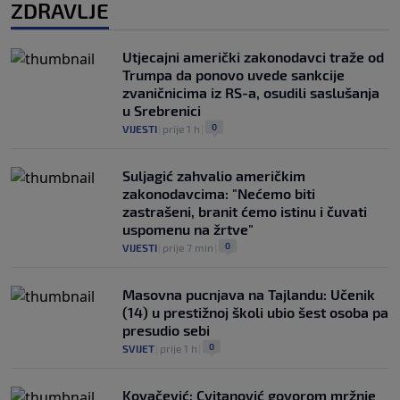
ZDRAVLJE
Utjecajni američki zakonodavci traže od
Trumpa da ponovo uvede sankcije
zvaničnicima iz RS-a, osudili saslušanja
u Srebrenici
0
VIJESTI
|
prije 1 h
|
Suljagić zahvalio američkim
zakonodavcima: "Nećemo biti
zastrašeni, branit ćemo istinu i čuvati
uspomenu na žrtve"
0
VIJESTI
|
prije 7 min
|
Masovna pucnjava na Tajlandu: Učenik
(14) u prestižnoj školi ubio šest osoba pa
presudio sebi
0
SVIJET
|
prije 1 h
|
Kovačević: Cvitanović govorom mržnje