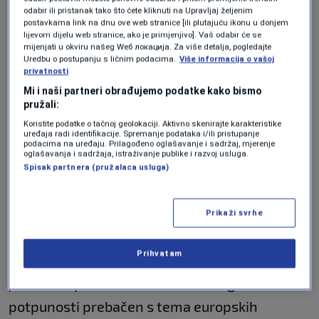
srpskog portala, bio je izuzetno neodgovoran
odabir ili pristanak tako što ćete kliknuti na Upravljaj željenim
postavkama link na dnu ove web stranice [ili plutajuću ikonu u donjem
potez, bez obzira na to ko je formalno stajao
lijevom dijelu web stranice, ako je primjenjivo]. Vaš odabir će se
mijenjati u okviru našeg Wеб локација. Za više detalja, pogledajte
iza organizacije putovanja.
Uredbu o postupanju s ličnim podacima.
Više informacija o vašoj
privatnosti
Vučić stigao u Crnu Goru, "sprema se
Mi i naši partneri obrađujemo podatke kako bismo
velika neprijatnost za njega" koju će
pružali:
"pratiti iz prvog reda"
Koristite podatke o tačnoj geolokaciji. Aktivno skenirajte karakteristike
REGIJA
|
4. jun.
uređaja radi identifikacije. Spremanje podataka i/ili pristupanje
podacima na uređaju. Prilagođeno oglašavanje i sadržaj, mjerenje
Vučić: Čarter let za Tivat organizovao
oglašavanja i sadržaja, istraživanje publike i razvoj usluga.
neko iz mog okruženja, to je bila
Spisak partnera (pružalaca usluga)
velika greška
REGIJA
|
4. jun.
Prikaži svrhe
Ono što je posebno zasmetalo europskim
Prihvatam
delegacijama bila je činjenica da je fokus
javnosti u prvim danima summita gotovo u
potpunosti prebačen s tema europskih