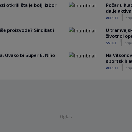
 otkrili šta je bolji izbor
Požar u Kla
dalje aktiv
|
VIJESTI
prij
iše proizvode? Sindikat i
U tramvajsk
životnoj op
|
SVIJET
prije
: Ovako bi Super El Niño
Na Vilsonov
sportskih 
|
VIJESTI
prij
Oglas