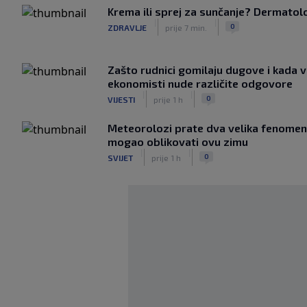
Krema ili sprej za sunčanje? Dermatolozi
|
|
0
ZDRAVLJE
prije 7 min.
Zašto rudnici gomilaju dugove i kada v
ekonomisti nude različite odgovore
|
|
0
VIJESTI
prije 1 h
Meteorolozi prate dva velika fenomena
mogao oblikovati ovu zimu
|
|
0
SVIJET
prije 1 h