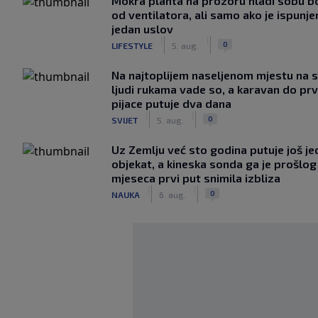
Mokra plahta na prozoru hladi sobu bo
od ventilatora, ali samo ako je ispunje
jedan uslov
|
|
0
LIFESTYLE
5. aug.
Na najtoplijem naseljenom mjestu na s
ljudi rukama vade so, a karavan do pr
pijace putuje dva dana
|
|
0
SVIJET
5. aug.
Uz Zemlju već sto godina putuje još j
objekat, a kineska sonda ga je prošlog
mjeseca prvi put snimila izbliza
|
|
0
NAUKA
6. aug.