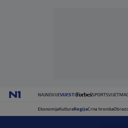
NAJNOVIJE
VIJESTI
SPORT
SVIJET
MAG
Ekonomija
Kultura
Regija
Crna hronika
Obrazo