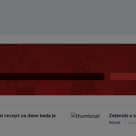
– nacionalni dan
ki recept za dane kada je
Zelenski u 
|
REGIJA
prij