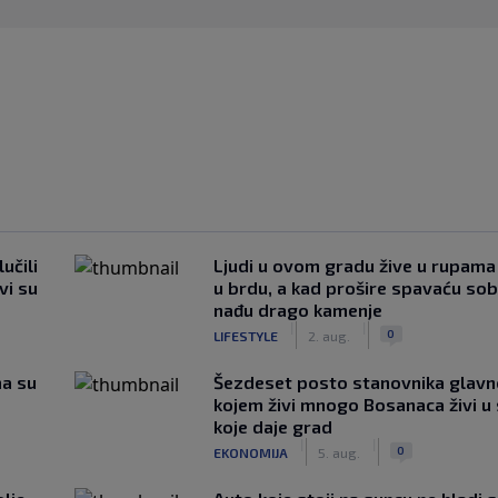
učili
Ljudi u ovom gradu žive u rupama
vi su
u brdu, a kad prošire spavaću so
nađu drago kamenje
|
|
0
LIFESTYLE
2. aug.
ma su
Šezdeset posto stanovnika glavn
kojem živi mnogo Bosanaca živi u
koje daje grad
|
|
0
EKONOMIJA
5. aug.