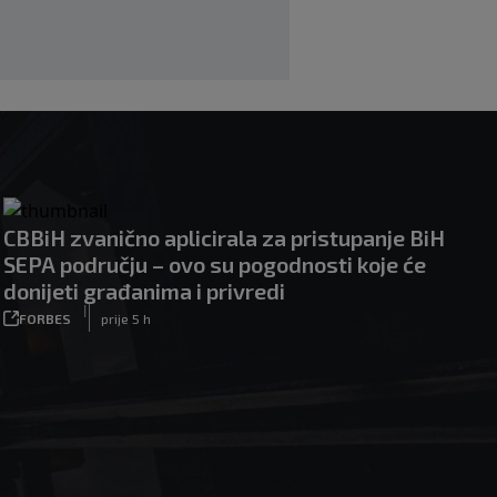
CBBiH zvanično aplicirala za pristupanje BiH
SEPA području – ovo su pogodnosti koje će
donijeti građanima i privredi
|
FORBES
prije 5 h