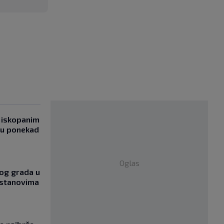
 iskopanim
bu ponekad
Oglas
og grada u
 stanovima