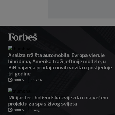
Analiza tržišta automobila: Evropa vjeruje
hibridima, Amerika traži jeftinije modele, u
BiH najveća prodaja novih vozila u posljednje
tri godine
|
FORBES
prije 1 h
Milijarder i holivudska zvijezda u najvećem
projektu za spas živog svijeta
|
FORBES
5. aug.