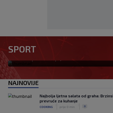
Dan pobjede nad Englezima 
SPORT
fudbala u Argentini
|
|
0
NOGOMET
prije 10 min
NAJNOVIJE
Najbolja ljetna salata od graha: Brzins
prevruće za kuhanje
|
|
0
COOKING
prije 0 min.