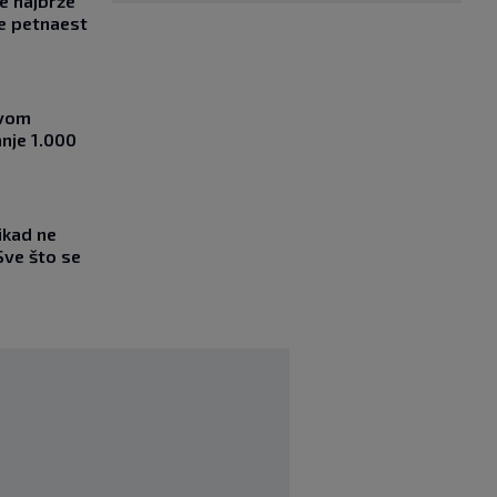
se najbrže
e petnaest
ovom
nje 1.000
ikad ne
Sve što se