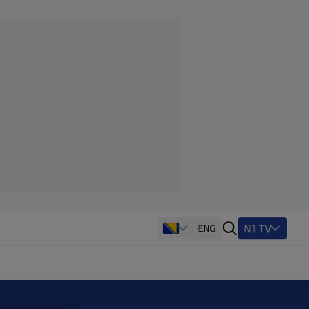
N1 TV
ENG