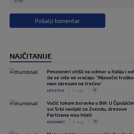
Pošalji komentar
NAJČITANIJE
Penzioneri otišli na odmor u Italiju i odl
da se više ne vraćaju: "Mjesečni troško
nam skresani na trećinu"
|
|
0
LIFESTYLE
5. aug.
Vučić tokom boravka u BiH: U Čipuljići
svi Srbi navijali za Zvezdu, dresove
Partizana nisu htjeli
|
|
0
NOGOMET
6. aug.