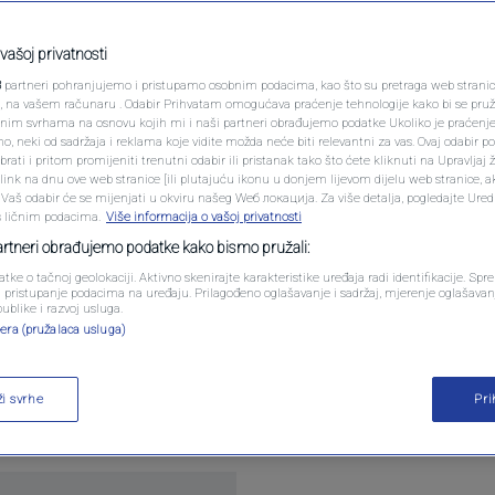
PODCAST
 Tivtu zatečene
N1 SPECIJAL
vašoj privatnosti
3
partneri pohranjujemo i pristupamo osobnim podacima, kao što su pretraga web stranica 
odgovoran potez..."
FENOMENI
ri, na vašem računaru . Odabir Prihvatam omogućava praćenje tehnologije kako bi se pruž
anim svrhama na osnovu kojih mi i naši partneri obrađujemo podatke Ukoliko je praćenj
 neki od sadržaja i reklama koje vidite možda neće biti relevantni za vas. Ovaj odabir p
NEISTRAŽENO
ati i pritom promijeniti trenutni odabir ili pristanak tako što ćete kliknuti na Upravljaj 
ara
ink na dnu ove web stranice [ili plutajuću ikonu u donjem lijevom dijelu web stranice, a
VIRALNO
. Vaš odabir će se mijenjati u okviru našeg Wеб локација. Za više detalja, pogledajte Ure
s ličnim podacima.
Više informacija o vašoj privatnosti
FOTO
partneri obrađujemo podatke kako bismo pružali:
atke o tačnoj geolokaciji. Aktivno skenirajte karakteristike uređaja radi identifikacije. Sp
PROMO
li pristupanje podacima na uređaju. Prilagođeno oglašavanje i sadržaj, mjerenje oglašavanj
publike i razvoj usluga.
era (pružalaca usluga)
VIDEO
nica i međunarodnih delegacija s velikim su iznena
posredno prije dolaska predsjednika Srbije Aleksa
ži svrhe
Pr
a.
Pročitaj više