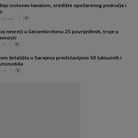
dnju izolovan kanalom, središte opožarenog područja i
Borac savladao Vitebsk i sa značajnim
no
kapitalom čeka revanš u Bjelorusiji
|
|
|
0
0
e 45 min.
NOGOMET
6. aug.
Louis van Gaal pobijedio rak i poručio:
oj nesreći u Gelsenkirchenu 25 povrijeđenih, troje u
Ako vam treba selektor, pozovite
asnosti
mene!
|
|
|
0
0
 1 h
NOGOMET
6. aug.
Sanjin Alihodžić protiv čečena Adama
om šetalištu u Sarajevu predstavljeno 50 luksuznih i
Tadushaeva – borba za WAKO PRO
automobila
titulu
|
|
|
0
0
e 1 h
OSTALI SPORTOVI
6. aug.
Arsenal ostaje praznih ruku: Vinícius
Júnior i Real Madrid postigli dogovor
|
|
0
NOGOMET
6. aug.
Slavni klub potresa kriza: Kultni
stadion u Italiji bit će prazan na
početku sezone, navijači objavili rat
upravi
|
|
0
NOGOMET
6. aug.