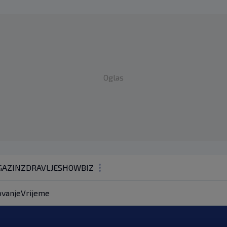
Oglas
AZIN
ZDRAVLJE
SHOWBIZ
KOLUMNE
vanje
Vrijeme