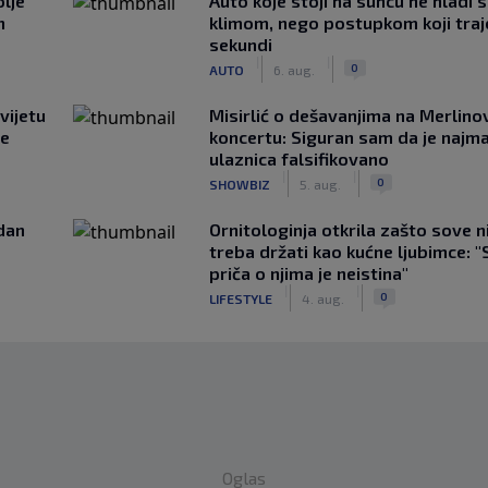
lje
Auto koje stoji na suncu ne hladi 
n
klimom, nego postupkom koji traj
sekundi
|
|
0
AUTO
6. aug.
vijetu
Misirlić o dešavanjima na Merlin
ve
koncertu: Siguran sam da je najma
ulaznica falsifikovano
|
|
0
SHOWBIZ
5. aug.
edan
Ornitologinja otkrila zašto sove n
treba držati kao kućne ljubimce: "
priča o njima je neistina"
|
|
0
LIFESTYLE
4. aug.
Oglas