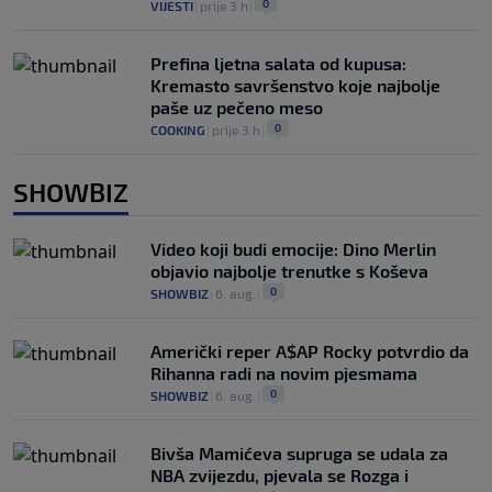
0
VIJESTI
|
prije 3 h
|
Prefina ljetna salata od kupusa:
Kremasto savršenstvo koje najbolje
paše uz pečeno meso
0
COOKING
|
prije 3 h
|
SHOWBIZ
Video koji budi emocije: Dino Merlin
objavio najbolje trenutke s Koševa
0
SHOWBIZ
|
6. aug.
|
Američki reper A$AP Rocky potvrdio da
Rihanna radi na novim pjesmama
0
SHOWBIZ
|
6. aug.
|
Bivša Mamićeva supruga se udala za
NBA zvijezdu, pjevala se Rozga i