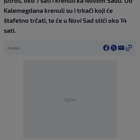
jutros, oko 7 sati i krenuli ka Novom Sadu. Od
Kalemegdana krenuli su i trkači koji će
štafetno trčati, te će u Novi Sad stići oko 14
sati.
Podijeli
Oglas