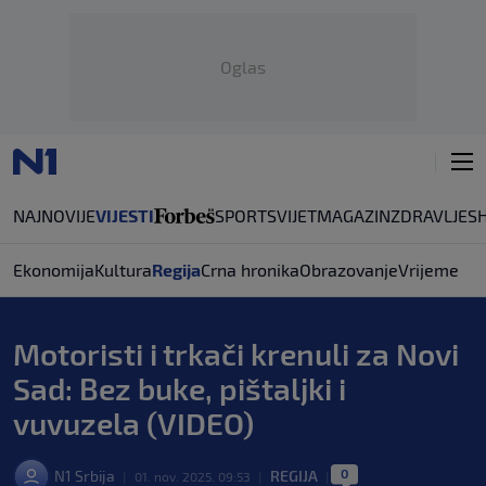
Oglas
NAJNOVIJE
VIJESTI
SPORT
SVIJET
MAGAZIN
ZDRAVLJE
S
Ekonomija
Kultura
Regija
Crna hronika
Obrazovanje
Vrijeme
Motoristi i trkači krenuli za Novi
Sad: Bez buke, pištaljki i
vuvuzela (VIDEO)
0
N1 Srbija
REGIJA
|
01. nov. 2025. 09:53
|
|