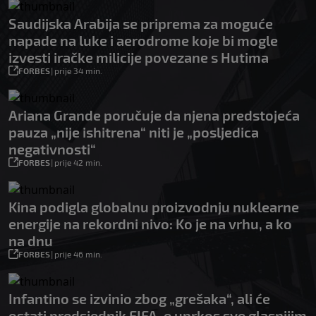
Saudijska Arabija se priprema za moguće
napade na luke i aerodrome koje bi mogle
izvesti iračke milicije povezane s Hutima
FORBES
|
prije 34 min.
Ariana Grande poručuje da njena predstojeća
pauza „nije ishitrena“ niti je „posljedica
negativnosti“
FORBES
|
prije 42 min.
Kina podigla globalnu proizvodnju nuklearne
energije na rekordni nivo: Ko je na vrhu, a ko
na dnu
FORBES
|
prije 46 min.
Infantino se izvinio zbog „grešaka“, ali će
ostati predsjednik FIFA-e uprkos sve glasnijim