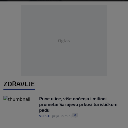
Oglas
ZDRAVLJE
Pune ulice, više noćenja i milioni
prometa: Sarajevo prkosi turističkom
padu
0
VIJESTI
|
prije 36 min
|