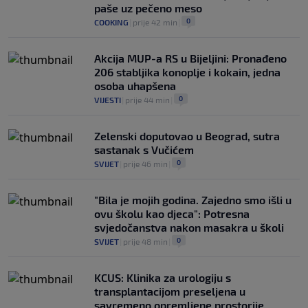
paše uz pečeno meso
0
COOKING
|
prije 42 min
|
Akcija MUP-a RS u Bijeljini: Pronađeno
206 stabljika konoplje i kokain, jedna
osoba uhapšena
0
VIJESTI
|
prije 44 min
|
Zelenski doputovao u Beograd, sutra
sastanak s Vučićem
0
SVIJET
|
prije 46 min
|
"Bila je mojih godina. Zajedno smo išli u
ovu školu kao djeca": Potresna
svjedočanstva nakon masakra u školi
0
SVIJET
|
prije 48 min
|
KCUS: Klinika za urologiju s
transplantacijom preseljena u
savremeno opremljene prostorije