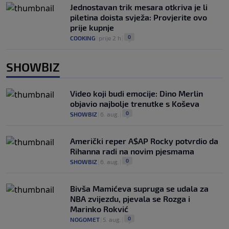
Jednostavan trik mesara otkriva je li
piletina doista svježa: Provjerite ovo
prije kupnje
0
COOKING
|
prije 2 h
|
SHOWBIZ
Video koji budi emocije: Dino Merlin
objavio najbolje trenutke s Koševa
0
SHOWBIZ
|
6. aug.
|
Američki reper A$AP Rocky potvrdio da
Rihanna radi na novim pjesmama
0
SHOWBIZ
|
6. aug.
|
Bivša Mamićeva supruga se udala za
NBA zvijezdu, pjevala se Rozga i
Marinko Rokvić
0
NOGOMET
|
5. aug.
|