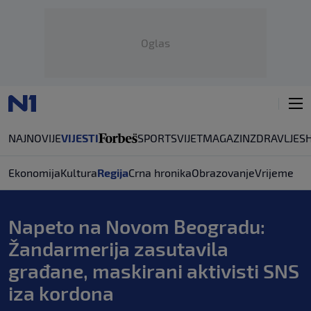
Oglas
NAJNOVIJE
VIJESTI
SPORT
SVIJET
MAGAZIN
ZDRAVLJE
S
Ekonomija
Kultura
Regija
Crna hronika
Obrazovanje
Vrijeme
Napeto na Novom Beogradu:
Žandarmerija zasutavila
građane, maskirani aktivisti SNS
iza kordona