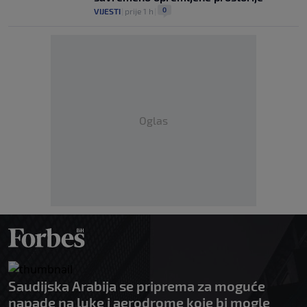
0
VIJESTI
|
prije 1 h
|
Oglas
Saudijska Arabija se priprema za moguće
napade na luke i aerodrome koje bi mogle