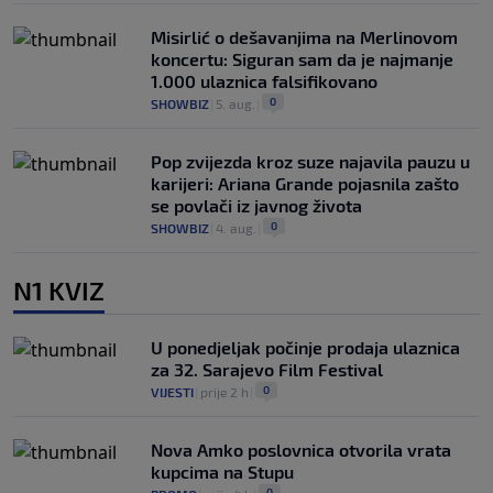
Misirlić o dešavanjima na Merlinovom
koncertu: Siguran sam da je najmanje
1.000 ulaznica falsifikovano
0
SHOWBIZ
|
5. aug.
|
Pop zvijezda kroz suze najavila pauzu u
karijeri: Ariana Grande pojasnila zašto
se povlači iz javnog života
0
SHOWBIZ
|
4. aug.
|
N1 KVIZ
U ponedjeljak počinje prodaja ulaznica
za 32. Sarajevo Film Festival
0
VIJESTI
|
prije 2 h
|
Nova Amko poslovnica otvorila vrata
kupcima na Stupu
0