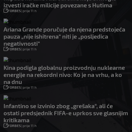
izvesti iračke milicije povezane s Hutima
FORBES
|
prije 11 h
Ariana Grande poručuje da njena predstojeća
pauza „nije ishitrena“ niti je „posljedica
negativnosti“
FORBES
|
prije 11 h
Kina podigla globalnu proizvodnju nuklearne
energije na rekordni nivo: Ko je na vrhu, a ko
na dnu
FORBES
|
prije 11 h
Infantino se izvinio zbog „grešaka“, ali će
ostati predsjednik FIFA-e uprkos sve glasnijim
kritikama
FORBES
|
prije 11 h