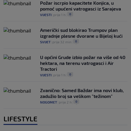
Požar iscrpio kapacitete Konjica, u
pomoć upućeni vatrogasci iz Sarajeva
0
VIJESTI
|
prije 1 h
|
Američki sud blokirao Trumpov plan
izgradnje plesne dvorane u Bijeloj kući
0
SVIJET
|
prije 32 min
|
U općini Grude izbio požar na više od 40
hektara, na terenu vatrogasci i Air
Tractori
0
VIJESTI
|
prije 1 h
|
Zvanično: Samed Baždar ima novi klub,
zadužio broj sa velikom "težinom"
0
NOGOMET
|
prije 2 h
|
LIFESTYLE