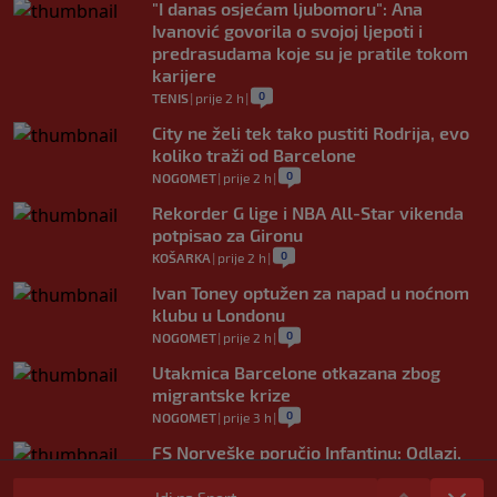
"I danas osjećam ljubomoru": Ana
Ivanović govorila o svojoj ljepoti i
predrasudama koje su je pratile tokom
karijere
0
TENIS
|
prije 2 h
|
City ne želi tek tako pustiti Rodrija, evo
koliko traži od Barcelone
0
NOGOMET
|
prije 2 h
|
Rekorder G lige i NBA All-Star vikenda
potpisao za Gironu
0
KOŠARKA
|
prije 2 h
|
Ivan Toney optužen za napad u noćnom
klubu u Londonu
0
NOGOMET
|
prije 2 h
|
Utakmica Barcelone otkazana zbog
migrantske krize
0
NOGOMET
|
prije 3 h
|
FS Norveške poručio Infantinu: Odlazi,
odmah!
0
NOGOMET
|
prije 3 h
|