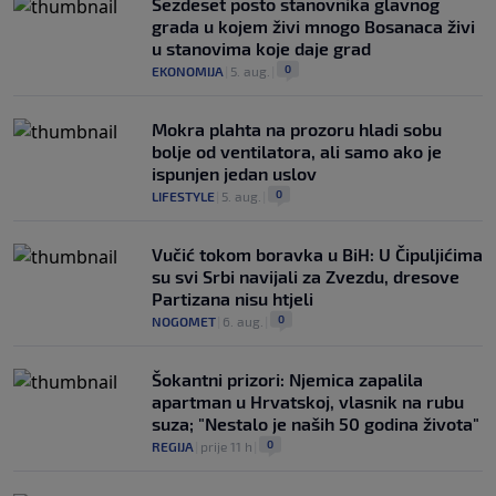
Šezdeset posto stanovnika glavnog
grada u kojem živi mnogo Bosanaca živi
u stanovima koje daje grad
0
EKONOMIJA
|
5. aug.
|
Mokra plahta na prozoru hladi sobu
bolje od ventilatora, ali samo ako je
ispunjen jedan uslov
0
LIFESTYLE
|
5. aug.
|
Vučić tokom boravka u BiH: U Čipuljićima
su svi Srbi navijali za Zvezdu, dresove
Partizana nisu htjeli
0
NOGOMET
|
6. aug.
|
Šokantni prizori: Njemica zapalila
apartman u Hrvatskoj, vlasnik na rubu
suza; "Nestalo je naših 50 godina života"
0
REGIJA
|
prije 11 h
|