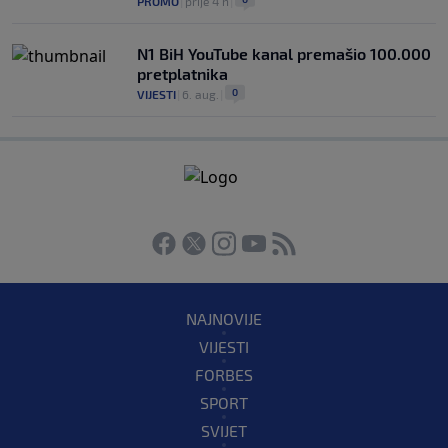
PROMO
|
prije 4 h
|
N1 BiH YouTube kanal premašio 100.000
pretplatnika
0
VIJESTI
|
6. aug.
|
NAJNOVIJE
VIJESTI
FORBES
SPORT
SVIJET