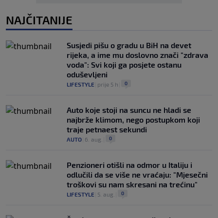
NAJČITANIJE
Susjedi pišu o gradu u BiH na devet
rijeka, a ime mu doslovno znači "zdrava
voda": Svi koji ga posjete ostanu
oduševljeni
0
LIFESTYLE
|
prije 5 h
|
Auto koje stoji na suncu ne hladi se
najbrže klimom, nego postupkom koji
traje petnaest sekundi
0
AUTO
|
6. aug.
|
Penzioneri otišli na odmor u Italiju i
odlučili da se više ne vraćaju: "Mjesečni
troškovi su nam skresani na trećinu"
0
LIFESTYLE
|
5. aug.
|