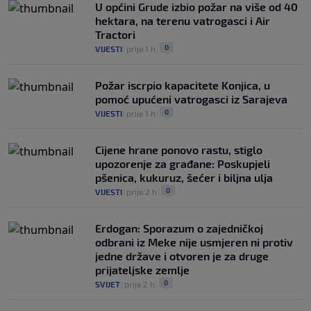
U općini Grude izbio požar na više od 40
hektara, na terenu vatrogasci i Air
Tractori
0
VIJESTI
|
prije 1 h
|
Požar iscrpio kapacitete Konjica, u
pomoć upućeni vatrogasci iz Sarajeva
0
VIJESTI
|
prije 1 h
|
Cijene hrane ponovo rastu, stiglo
upozorenje za građane: Poskupjeli
pšenica, kukuruz, šećer i biljna ulja
0
VIJESTI
|
prije 2 h
|
Erdogan: Sporazum o zajedničkoj
odbrani iz Meke nije usmjeren ni protiv
jedne države i otvoren je za druge
prijateljske zemlje
0
SVIJET
|
prije 2 h
|