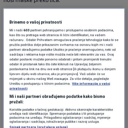
Reporterka N1, javila je da je bačena i jedna
baklja.
Brinemo o vašoj privatnosti
Mi i naši
603
partneri pohranjujemo i pristupamo osobnim podacima,
Tenzije su eskalirale i u Novom Sadu, gdje su na
kao što su pretraga web stranica ili lični identifikatori, na vašem
računaru . Odabir Prihvatam omogućava praćenje tehnologije kako bi se
građane bačene baklje.
pružila podrška dolje prikazanim svrhama na osnovu kojih mi i naši
partneri obrađujemo podatke Ukoliko je praćenje onemogućeno, neki od
sadržaja i reklama koje vidite možda neće biti relevantni za vas. Ovaj
Istovremeno, predsjednik Srbije Aleksandar
odabir postavki možete ponovno odabrati i pritom promijeniti trenutni
odabir ili pristanak tako što ćete kliknuti na Upravljaj željenim
Vučić u ovim trenucima se obraća pristalicama
postavkama link na dnu ove web stranice [ili plutajuću ikonu u donjem
lijevom dijelu web stranice, ako je primjenjivo]. Vaš odabir će se
Srpske napredne stranke u Kneza Miloša u
mijenjati u okviru našeg Wеб локација. Za više detalja, pogledajte
Uredbu o postupanju s ličnim podacima.
Više informacija o vašoj
Beogradu.
privatnosti
Mi i naši partneri obrađujemo podatke kako bismo
╰┈➤ Program N1 televizije možete pratiti
pružali:
UŽIVO na
ovom linku
kao i putem aplikacija za
Koristite podatke o tačnoj geolokaciji. Aktivno skenirajte karakteristike
uređaja radi identifikacije. Spremanje podataka i/ili pristupanje
Android
/
iPhone/iPad
podacima na uređaju. Prilagođeno oglašavanje i sadržaj, mjerenje
oglašavanja i sadržaja, istraživanje publike i razvoj usluga.
Spisak partnera (pružalaca usluga)