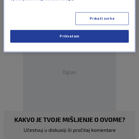
Više tema kao što je ova?
Prikaži svrhe
BEOGRAD
NOVI BEOGRAD
NOVI SAD
PROTESTI
SNS
Prihvatam
Oglas
KAKVO JE TVOJE MIŠLJENJE O OVOME?
Učestvuj u diskusiji ili pročitaj komentare