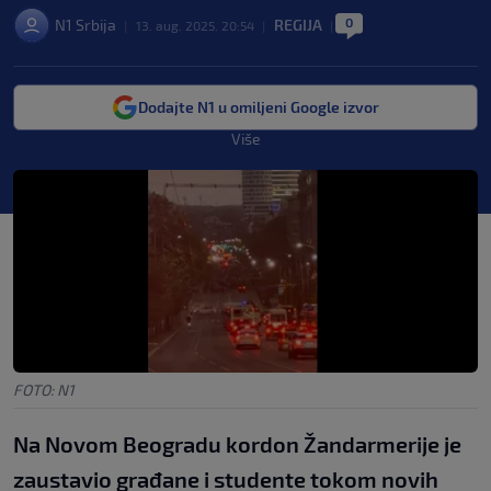
0
N1 Srbija
REGIJA
|
13. aug. 2025. 20:54
|
|
Dodajte N1 u omiljeni Google izvor
Više
FOTO: N1
Na Novom Beogradu kordon Žandarmerije je
zaustavio građane i studente tokom novih