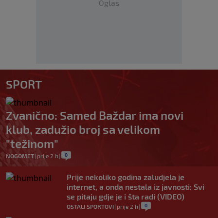
Oglas
SPORT
Zvanično: Samed Baždar ima novi
klub, zadužio broj sa velikom
"težinom"
0
NOGOMET
|
prije 2 h
|
Prije nekoliko godina zaludjela je
internet, a onda nestala iz javnosti: Svi
se pitaju gdje je i šta radi (VIDEO)
0
OSTALI SPORTOVI
|
prije 2 h
|