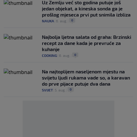
Uz Zemlju već sto godina putuje još
jedan objekat, a kineska sonda ga je
prošlog mjeseca prvi put snimila izbliza
0
NAUKA
|
6. aug.
|
Najbolja ljetna salata od graha: Brzinski
recept za dane kada je prevruće za
kuhanje
0
COOKING
|
6. aug.
|
Na najtoplijem naseljenom mjestu na
svijetu ljudi rukama vade so, a karavan
do prve pijace putuje dva dana
0
SVIJET
|
5. aug.
|