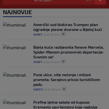
Idi na Sport
Bila je sportska zvijezda, a onda otišla u
NAJNOVIJE
penziju: Sada oduševila akrobacijama u
bikiniju (FOTO+VIDEO)
0
OSTALI SPORTOVI
|
prije 4 h
|
Američki sud blokirao Trumpov plan
izgradnje plesne dvorane u Bijeloj kući
0
SVIJET
|
prije 32 min
|
Bijela kuća razbjesnila fanove Marvela,
Spider-Manom promovirali deportacije:
Sramim se!
0
SVIJET
|
prije 33 min
|
Pune ulice, više noćenja i milioni
prometa: Sarajevo prkosi turističkom
padu
0
VIJESTI
|
prije 36 min
|
Prefina ljetna salata od kupusa:
Kremasto savršenstvo koje najbolje