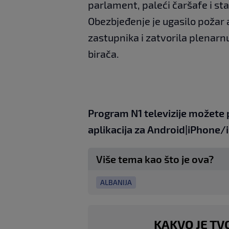
parlament, paleći čaršafe i stav
Obezbjeđenje je ugasilo požar a
zastupnika i zatvorila plenarn
birača.
Program N1 televizije možete 
aplikacija za
An
droid
|
iPhone/
Više tema kao što je ova?
ALBANIJA
KAKVO JE TV