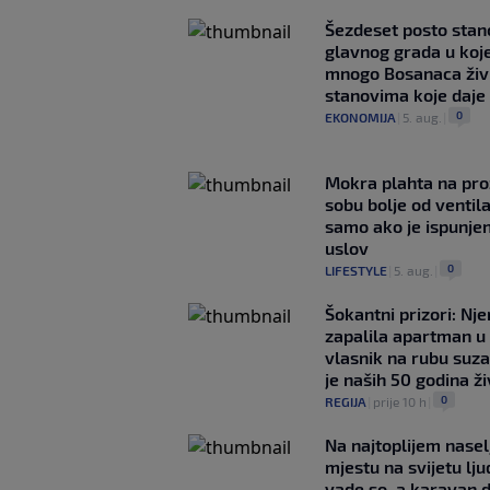
Šezdeset posto stan
glavnog grada u koj
mnogo Bosanaca živ
stanovima koje daje
0
EKONOMIJA
|
5. aug.
|
Mokra plahta na pro
sobu bolje od ventila
samo ako je ispunje
uslov
0
LIFESTYLE
|
5. aug.
|
Šokantni prizori: Nj
zapalila apartman u
vlasnik na rubu suza
je naših 50 godina ž
0
REGIJA
|
prije 10 h
|
Na najtoplijem nase
mjestu na svijetu lj
vade so, a karavan 