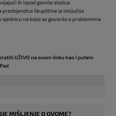
ljajući ih ispod gomile stolica.
 predsjendica Skupštine je isključila
u sjednicu na kojoj se govorilo o problemima
pratiti UŽIVO na
ovom linku
kao i putem
iPad
OJE MIŠLJENJE O OVOME?