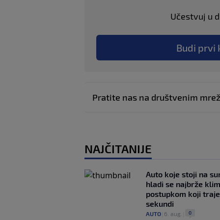
Učestvuj u di
Budi prvi 
Pratite nas na društvenim mr
NAJČITANIJE
Auto koje stoji na s
hladi se najbrže kl
postupkom koji traj
sekundi
0
AUTO
|
6. aug.
|