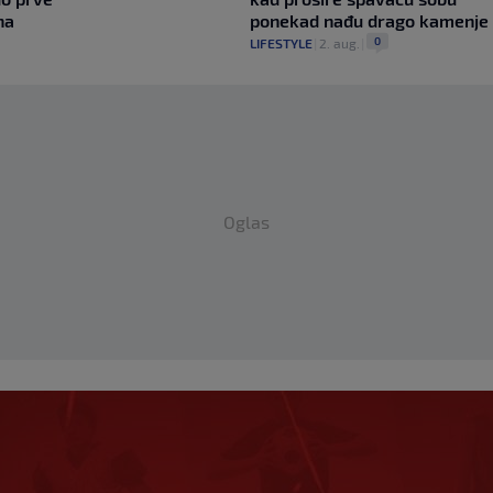
na
ponekad nađu drago kamenje
0
LIFESTYLE
|
2. aug.
|
Oglas
aždar ima novi klub,
likom "težinom"