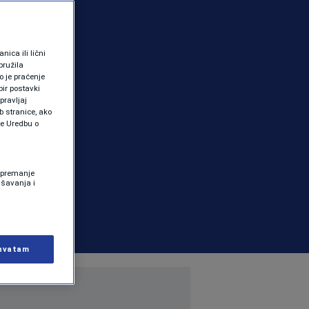
ica ili lični
pružila
 je praćenje
ir postavki
pravljaj
b stranice, ako
te Uredbu o
 Spremanje
ašavanja i
hvatam