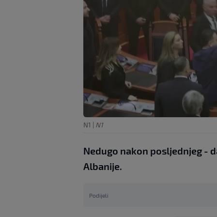
N1
|
N1
Nedugo nakon posljednjeg - da
Albanije.
Podijeli