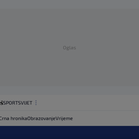
Oglas
SPORT
SVIJET
MAGAZIN
Crna hronika
Obrazovanje
Vrijeme
ZDRAVLJE