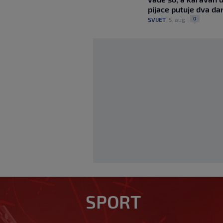
pijace putuje dva da
0
SVIJET
|
5. aug.
|
Zvanično: Samed B
SPORT
zadužio broj sa ve
0
NOGOMET
|
prije 4 min
|