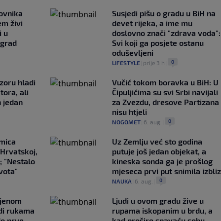
ovnika
Susjedi pišu o gradu u BiH na
em živi
devet rijeka, a ime mu
i u
doslovno znači "zdrava voda":
 grad
Svi koji ga posjete ostanu
oduševljeni
0
LIFESTYLE
|
prije 3 h
|
zoru hladi
Vučić tokom boravka u BiH: U
tora, ali
Čipuljićima su svi Srbi navijali
n jedan
za Zvezdu, dresove Partizana
nisu htjeli
0
NOGOMET
|
6. aug.
|
emica
Uz Zemlju već sto godina
 Hrvatskoj,
putuje još jedan objekat, a
; "Nestalo
kineska sonda ga je prošlog
ivota"
mjeseca prvi put snimila izbli
0
NAUKA
|
6. aug.
|
ljenom
Ljudi u ovom gradu žive u
udi rukama
rupama iskopanim u brdu, a
do prve
kad prošire spavaću sobu