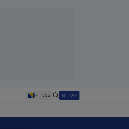
N1 TV
ENG