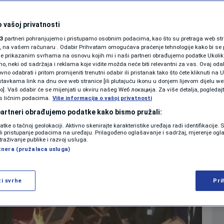
banskoj skupštini:
SHOWBIZ
KOLUMNE
 vašoj privatnosti
šao zapaliti
3
partneri pohranjujemo i pristupamo osobnim podacima, kao što su pretraga web stran
ori, na vašem računaru . Odabir Prihvatam omogućava praćenje tehnologije kako bi se 
DEO)
je prikazanim svrhama na osnovu kojih mi i naši partneri obrađujemo podatke Ukoliko
 neki od sadržaja i reklama koje vidite možda neće biti relevantni za vas. Ovaj odab
PODCAST
no odabrati i pritom promijeniti trenutni odabir ili pristanak tako što ćete kliknuti na U
tavkama link na dnu ove web stranice [ili plutajuću ikonu u donjem lijevom dijelu we
0
REGIJA
komentara
|
|
N1 SPECIJAL
vo]. Vaš odabir će se mijenjati u okviru našeg Wеб локација. Za više detalja, pogledaj
s ličnim podacima.
Više informacija o vašoj privatnosti
FENOMENI
 partneri obrađujemo podatke kako bismo pružali:
Više
datke o tačnoj geolokaciji. Aktivno skenirajte karakteristike uređaja radi identifikacije.
NEISTRAŽENO
ili pristupanje podacima na uređaju. Prilagođeno oglašavanje i sadržaj, mjerenje ogl
traživanje publike i razvoj usluga.
tnera (pružalaca usluga)
VIRALNO
FOTO
ži svrhe
Pri
PROMO
VIDEO