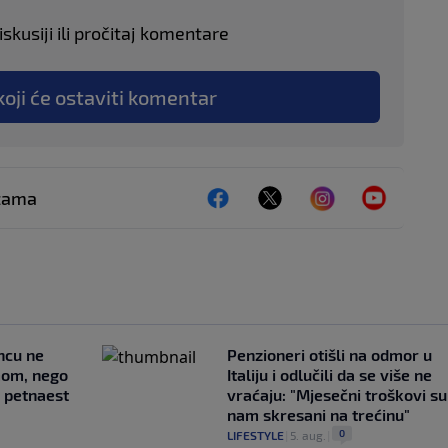
skusiji ili pročitaj komentare
koji će ostaviti komentar
ežama
uncu ne
Penzioneri otišli na odmor u
imom, nego
Italiju i odlučili da se više ne
e petnaest
vraćaju: "Mjesečni troškovi su
nam skresani na trećinu"
0
LIFESTYLE
|
5. aug.
|