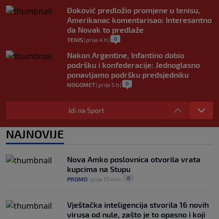
Đoković predložio promjene u tenisu,
Amerikanac komentarisao: Interesantno
da Novak to predlaže
0
TENIS
|
prije 4 h
|
Nakon Argentine, Infantino dobio
podršku i konfederacije: Jednoglasno
ponavljamo podršku predsjedniku
0
NOGOMET
|
prije 5 h
|
Tužne vijesti: Preminuo nekadašnji
prvak Jugoslavije
Idi na Sport
0
OSTALI SPORTOVI
|
prije 5 h
|
NAJNOVIJE
Pravna bitka Luke Dončića i Anamarije
Goltes seli se u Sloveniju: Spominje se
čak 50 miliona dolara
Nova Amko poslovnica otvorila vrata
0
KOŠARKA
|
prije 6 h
|
kupcima na Stupu
0
PROMO
|
prije 17 min
|
Vještačka inteligencija stvorila 16 novih
virusa od nule, zašto je to opasno i koji