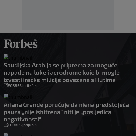
Saudijska Arabija se priprema za moguće
napade na luke i aerodrome koje bi mogle
izvesti iračke milicije povezane s Hutima
FORBES
|
prije 6 h
Ariana Grande poručuje da njena predstojeća
pauza „nije ishitrena“ niti je „posljedica
negativnosti“
FORBES
|
prije 6 h