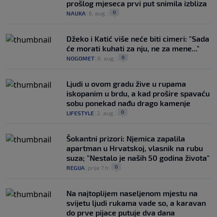
prošlog mjeseca prvi put snimila izbliza
0
NAUKA
|
6. aug.
|
Džeko i Katić više neće biti cimeri: "Sada
će morati kuhati za nju, ne za mene..."
0
NOGOMET
|
6. aug.
|
Ljudi u ovom gradu žive u rupama
iskopanim u brdu, a kad prošire spavaću
sobu ponekad nađu drago kamenje
0
LIFESTYLE
|
2. aug.
|
Šokantni prizori: Njemica zapalila
apartman u Hrvatskoj, vlasnik na rubu
suza; "Nestalo je naših 50 godina života"
0
REGIJA
|
prije 7 h
|
Na najtoplijem naseljenom mjestu na
svijetu ljudi rukama vade so, a karavan
do prve pijace putuje dva dana