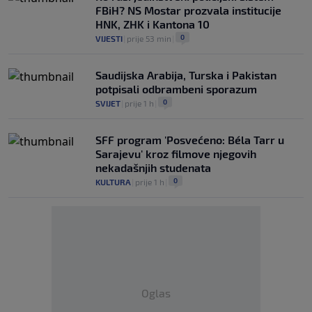
FBiH? NS Mostar prozvala institucije
HNK, ZHK i Kantona 10
0
VIJESTI
|
prije 53 min
|
Saudijska Arabija, Turska i Pakistan
potpisali odbrambeni sporazum
0
SVIJET
|
prije 1 h
|
SFF program 'Posvećeno: Béla Tarr u
Sarajevu' kroz filmove njegovih
nekadašnjih studenata
0
KULTURA
|
prije 1 h
|
Oglas