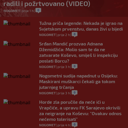
radili i požrtvovano (VIDEO)
0
NOGOMET
|
prije 1 h
|
Tužna priča legende: Nekada je igrao na
Svjetskom prvenstvu, danas živi u bijedi
0
NOGOMET
|
prije 2 h
|
Srđan Mandić prozvao Adnana
Džemidžića: Molio sam te da ne
zatvarate Koševo, smiješ li inspekciju
poslati Borcu?
0
NOGOMET
|
prije 3 h
|
Nogometni sudija napadnut u Osijeku:
Maskirani muškarci čekali ga tokom
jutarnjeg trčanja
0
NOGOMET
|
prije 3 h
|
Horde zla poručile da neće ići u
Vrapčiće, a upravu FK Sarajevo okrivili
za neigranje na Koševu: "Ovakav odnos
nećemo tolerisati"
0
NOGOMET
|
prije 4 h
|