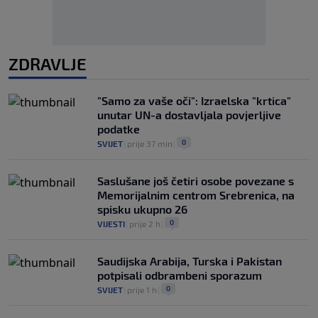
ZDRAVLJE
"Samo za vaše oči": Izraelska "krtica"
unutar UN-a dostavljala povjerljive
podatke
0
SVIJET
|
prije 37 min
|
Saslušane još četiri osobe povezane s
Memorijalnim centrom Srebrenica, na
spisku ukupno 26
0
VIJESTI
|
prije 2 h
|
Saudijska Arabija, Turska i Pakistan
potpisali odbrambeni sporazum
0
SVIJET
|
prije 1 h
|