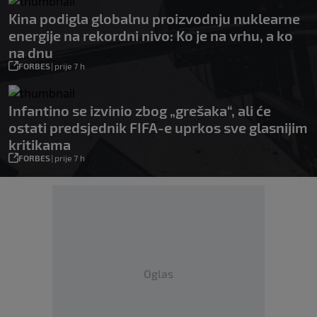
Kina podigla globalnu proizvodnju nuklearne
energije na rekordni nivo: Ko je na vrhu, a ko
na dnu
FORBES
|
prije 7 h
Infantino se izvinio zbog „grešaka“, ali će
ostati predsjednik FIFA-e uprkos sve glasnijim
kritikama
FORBES
|
prije 7 h
Oglas