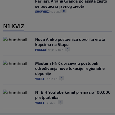
karijeri: Ariana Grande pojasnila zašto
se povlači iz javnog života
0
SHOWBIZ
|
4. aug.
|
N1 KVIZ
Nova Amko poslovnica otvorila vrata
kupcima na Stupu
0
PROMO
|
prije 17 min
|
Mostar i HNK ubrzavaju postupak
određivanja nove lokacije regionalne
deponije
0
VIJESTI
|
prije 1 h
|
N1 BiH YouTube kanal premašio 100.000
pretplatnika
0
VIJESTI
|
6. aug.
|