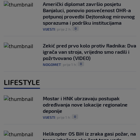
Američki diplomat završio posjetu
Banjaluci, ponovio posvećenost OHR-a
potpunoj provedbi Dejtonskog mirovnog
sporazuma i podršku institucijama
0
VIJESTI
|
prije 2 h
|
Zekić pred prvo kolo protiv Radnika: Dva
igrača van stroja, vrijedno smo radili i
požrtvovano (VIDEO)
0
NOGOMET
|
prije 1 h
|
LIFESTYLE
Mostar i HNK ubrzavaju postupak
određivanja nove lokacije regionalne
deponije
0
VIJESTI
|
prije 1 h
|
Helikopter OS BiH iz zraka gasi požar, na
teren izbačeno oko šest tona vode