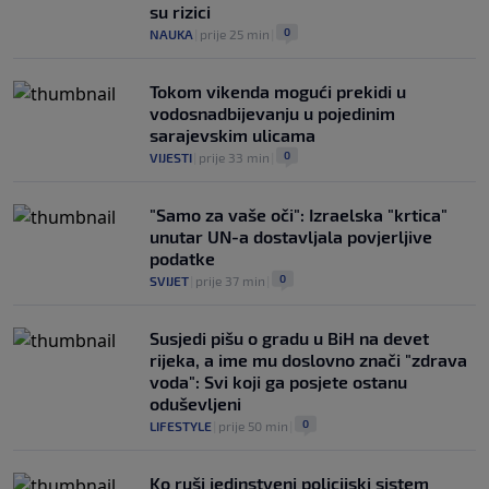
su rizici
0
NAUKA
|
prije 25 min
|
Tokom vikenda mogući prekidi u
vodosnadbijevanju u pojedinim
sarajevskim ulicama
0
VIJESTI
|
prije 33 min
|
"Samo za vaše oči": Izraelska "krtica"
unutar UN-a dostavljala povjerljive
podatke
0
SVIJET
|
prije 37 min
|
Susjedi pišu o gradu u BiH na devet
rijeka, a ime mu doslovno znači "zdrava
voda": Svi koji ga posjete ostanu
oduševljeni
0
LIFESTYLE
|
prije 50 min
|
Ko ruši jedinstveni policijski sistem