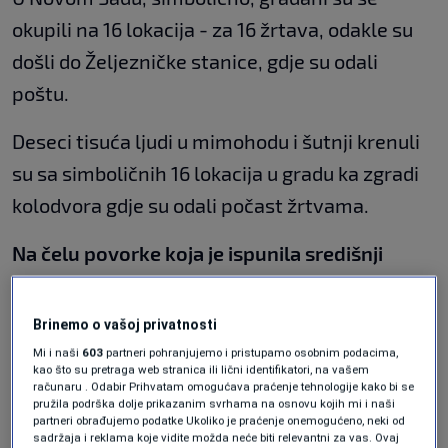
okupili na 16 lokacija - za 16 žrtava, odakle su
došli do Željezničke stanice, gdje su odali
poštu.
Deseci tisuća ljudi u mimohodu i šutnji krenuli
su sa simboličnih 16 lokacija u gradu ka zgradi
kolodvora gdje su odali počast žrtvama.
Na čelu povorke koja je ispunila središnji
gradski bulevar sudionici skupa nosili su crni
flor s imenima poginulih čija su imena
Brinemo o vašoj privatnosti
pročitana prije nego li je u 11:52, u vrijeme kad
Mi i naši
603
partneri pohranjujemo i pristupamo osobnim podacima,
kao što su pretraga web stranica ili lični identifikatori, na vašem
je pala nadstrešnica, počela 16-minutna
računaru . Odabir Prihvatam omogućava praćenje tehnologije kako bi se
pružila podrška dolje prikazanim svrhama na osnovu kojih mi i naši
šutnja.
partneri obrađujemo podatke Ukoliko je praćenje onemogućeno, neki od
sadržaja i reklama koje vidite možda neće biti relevantni za vas. Ovaj