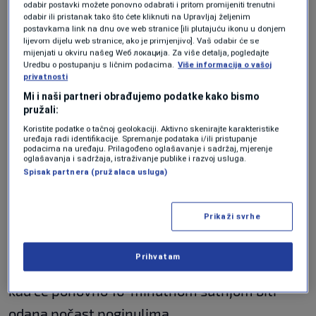
odabir postavki možete ponovno odabrati i pritom promijeniti trenutni
odabir ili pristanak tako što ćete kliknuti na Upravljaj željenim
postavkama link na dnu ove web stranice [ili plutajuću ikonu u donjem
lijevom dijelu web stranice, ako je primjenjivo]. Vaš odabir će se
mijenjati u okviru našeg Wеб локација. Za više detalja, pogledajte
Uredbu o postupanju s ličnim podacima.
Više informacija o vašoj
privatnosti
Mi i naši partneri obrađujemo podatke kako bismo
pružali:
Koristite podatke o tačnoj geolokaciji. Aktivno skenirajte karakteristike
uređaja radi identifikacije. Spremanje podataka i/ili pristupanje
podacima na uređaju. Prilagođeno oglašavanje i sadržaj, mjerenje
oglašavanja i sadržaja, istraživanje publike i razvoj usluga.
Spisak partnera (pružalaca usluga)
Prikaži svrhe
FOTO: Arhiv javnih skupova Srbije
Prihvatam
Službeni dio komemoracije završit će se u 19:52
kad će ponovno 16-minutnom šutnjom biti
odana počast poginulima.