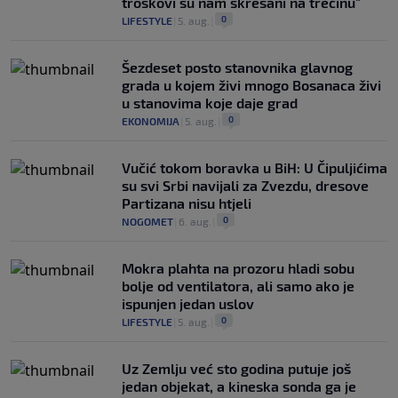
troškovi su nam skresani na trećinu"
0
LIFESTYLE
|
5. aug.
|
Šezdeset posto stanovnika glavnog
grada u kojem živi mnogo Bosanaca živi
u stanovima koje daje grad
0
EKONOMIJA
|
5. aug.
|
Vučić tokom boravka u BiH: U Čipuljićima
su svi Srbi navijali za Zvezdu, dresove
Partizana nisu htjeli
0
NOGOMET
|
6. aug.
|
Mokra plahta na prozoru hladi sobu
bolje od ventilatora, ali samo ako je
ispunjen jedan uslov
0
LIFESTYLE
|
5. aug.
|
Uz Zemlju već sto godina putuje još
jedan objekat, a kineska sonda ga je