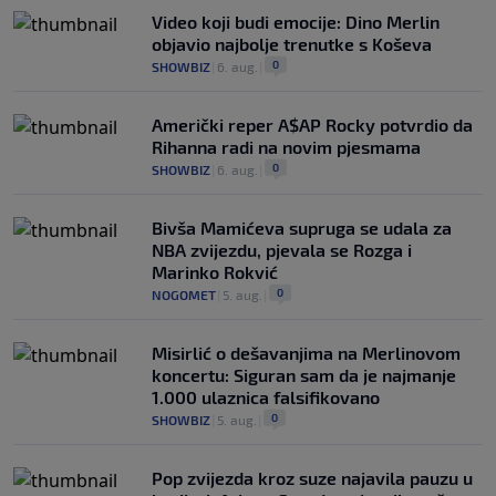
Video koji budi emocije: Dino Merlin
objavio najbolje trenutke s Koševa
0
SHOWBIZ
|
6. aug.
|
Američki reper A$AP Rocky potvrdio da
Rihanna radi na novim pjesmama
0
SHOWBIZ
|
6. aug.
|
Bivša Mamićeva supruga se udala za
NBA zvijezdu, pjevala se Rozga i
Marinko Rokvić
0
NOGOMET
|
5. aug.
|
Misirlić o dešavanjima na Merlinovom
koncertu: Siguran sam da je najmanje
1.000 ulaznica falsifikovano
0
SHOWBIZ
|
5. aug.
|
Pop zvijezda kroz suze najavila pauzu u