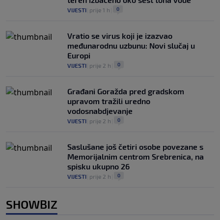
0
VIJESTI
|
prije 1 h
|
Vratio se virus koji je izazvao
međunarodnu uzbunu: Novi slučaj u
Europi
0
VIJESTI
|
prije 2 h
|
Građani Goražda pred gradskom
upravom tražili uredno
vodosnabdjevanje
0
VIJESTI
|
prije 2 h
|
Saslušane još četiri osobe povezane s
Memorijalnim centrom Srebrenica, na
spisku ukupno 26
0
VIJESTI
|
prije 2 h
|
SHOWBIZ