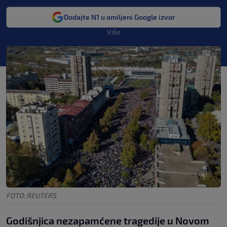
Dodajte N1 u omiljeni Google izvor
Više
FOTO: REUTERS
Godišnjica nezapamćene tragedije u Novom