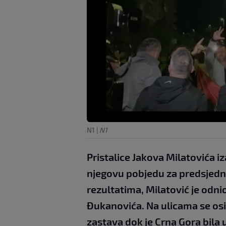
N1
|
N1
Pristalice Jakova Milatovića iz
njegovu pobjedu za predsjedn
rezultatima, Milatović je odn
Đukanovića. Na ulicama se osim
zastava dok je Crna Gora bila u