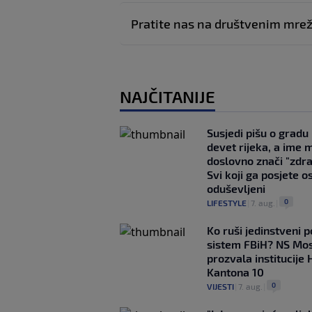
Pratite nas na društvenim mr
NAJČITANIJE
Susjedi pišu o gradu
devet rijeka, a ime 
doslovno znači "zdr
Svi koji ga posjete o
oduševljeni
0
LIFESTYLE
|
7. aug.
|
Ko ruši jedinstveni po
sistem FBiH? NS Mo
prozvala institucije 
Kantona 10
0
VIJESTI
|
7. aug.
|