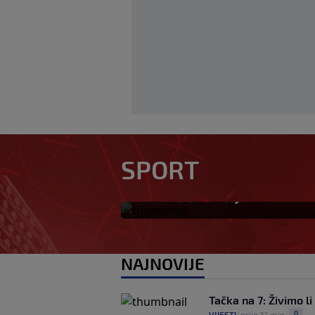
Aldian Korora: Jeda
generacije i priča 
prema Želji koja j
SPORT
plavi voz
0
NOGOMET
|
prije 45 min
|
NAJNOVIJE
Tačka na 7: Živimo l
0
VIJESTI
|
prije 31 min
|