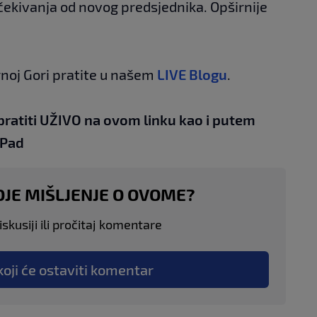
 očekivanja od novog predsjednika. Opširnije
rnoj Gori pratite u našem
LIVE Blogu
.
pratiti UŽIVO na
ovom linku
kao i putem
iPad
OJE MIŠLJENJE O OVOME?
skusiji ili pročitaj komentare
koji će ostaviti komentar