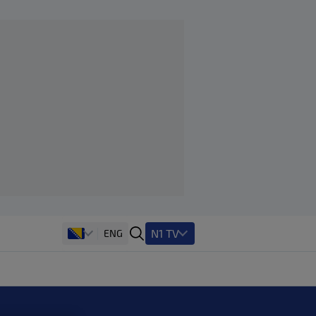
N1 TV
ENG