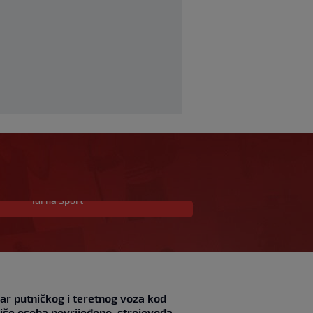
Idi na Sport
Predsjednik FIFA-e
negira tvrdnju da je
UEFA platila navodnoj
"ljubavnici"
0
NOGOMET
|
prije 1 h
|
Novi igrač Millwalla
ar putničkog i teretnog voza kod
odmah postao hit:
Više osoba povrijeđeno, strojovođa