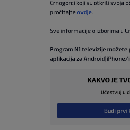
Crnogorci koji su otkrili svoja
pročitajte
ovdje
.
Sve informacije o izborima u C
Program N1 televizije možete 
aplikacija za
An
droid
|
iPhone/
KAKVO JE TV
Učestvuj u di
Budi prvi 