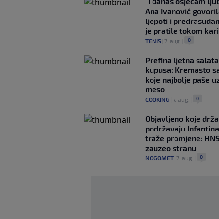
"I danas osjećam lj
Ana Ivanović govoril
ljepoti i predrasuda
je pratile tokom kari
0
TENIS
|
7. aug.
|
Prefina ljetna salata
kupusa: Kremasto s
koje najbolje paše u
meso
0
COOKING
|
7. aug.
|
Objavljeno koje drž
podržavaju Infantina
traže promjene: HN
zauzeo stranu
0
NOGOMET
|
7. aug.
|