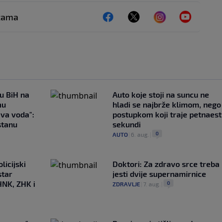
ežama
 u BiH na
Auto koje stoji na suncu ne
mu
hladi se najbrže klimom, nego
ava voda":
postupkom koji traje petnaest
stanu
sekundi
0
AUTO
|
6. aug.
|
licijski
Doktori: Za zdravo srce treba
star
jesti dvije supernamirnice
HNK, ZHK i
0
ZDRAVLJE
|
7. aug.
|