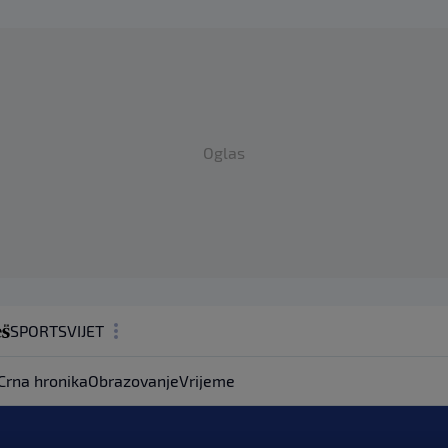
Oglas
SPORT
SVIJET
MAGAZIN
Crna hronika
Obrazovanje
Vrijeme
ZDRAVLJE