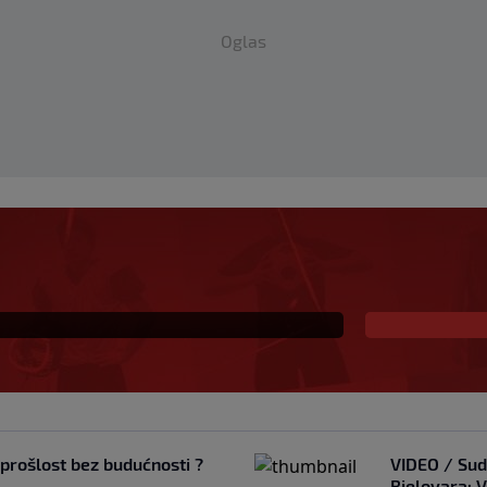
Oglas
n gol, dvije
o beskrajnoj ljubavi
e obavezan smjer za
i prošlost bez budućnosti ?
VIDEO / Sud
Bjelovara: 