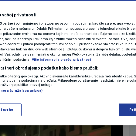
rici: Pjesma o
SHOWBIZ
KOLUMNE
 vašoj privatnosti
ta i stara zastava SR
3
partneri pohranjujemo i pristupamo osobnim podacima, kao što su pretraga web stran
ori, na vašem računaru . Odabir Prihvatam omogućava praćenje tehnologije kako bi se 
je prikazanim svrhama na osnovu kojih mi i naši partneri obrađujemo podatke Ukoliko
 neki od sadržaja i reklama koje vidite možda neće biti relevantni za vas. Ovaj odab
PODCAST
no odabrati i pritom promijeniti trenutni odabir ili pristanak tako što ćete kliknuti na U
tavkama link na dnu ove web stranice [ili plutajuću ikonu u donjem lijevom dijelu we
0
REGIJA
komentara
|
|
N1 SPECIJAL
vo]. Vaš odabir će se mijenjati u okviru našeg Wеб локација. Za više detalja, pogledaj
s ličnim podacima.
Više informacija o vašoj privatnosti
FENOMENI
 partneri obrađujemo podatke kako bismo pružali:
Više
datke o tačnoj geolokaciji. Aktivno skenirajte karakteristike uređaja radi identifikacije.
NEISTRAŽENO
ili pristupanje podacima na uređaju. Prilagođeno oglašavanje i sadržaj, mjerenje ogl
traživanje publike i razvoj usluga.
tnera (pružalaca usluga)
VIRALNO
FOTO
ži svrhe
Pri
PROMO
VIDEO