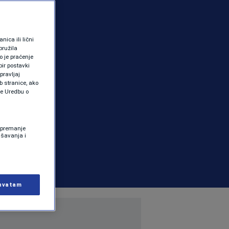
ica ili lični
pružila
 je praćenje
ir postavki
pravljaj
b stranice, ako
te Uredbu o
 Spremanje
ašavanja i
hvatam