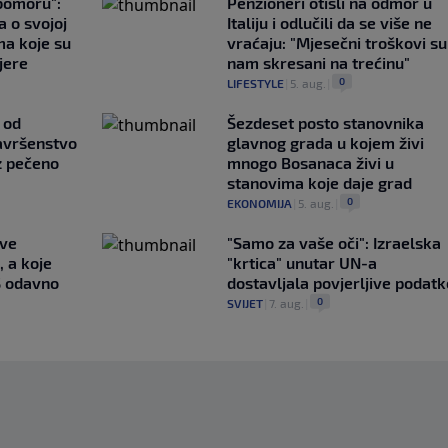
ubomoru":
Penzioneri otišli na odmor u
a o svojoj
Italiju i odlučili da se više ne
ma koje su
vraćaju: "Mjesečni troškovi su
jere
nam skresani na trećinu"
0
LIFESTYLE
|
5. aug.
|
 od
Šezdeset posto stanovnika
avršenstvo
glavnog grada u kojem živi
z pečeno
mnogo Bosanaca živi u
stanovima koje daje grad
0
EKONOMIJA
|
5. aug.
|
ave
"Samo za vaše oči": Izraelska
, a koje
"krtica" unutar UN-a
S odavno
dostavljala povjerljive podatk
0
SVIJET
|
7. aug.
|