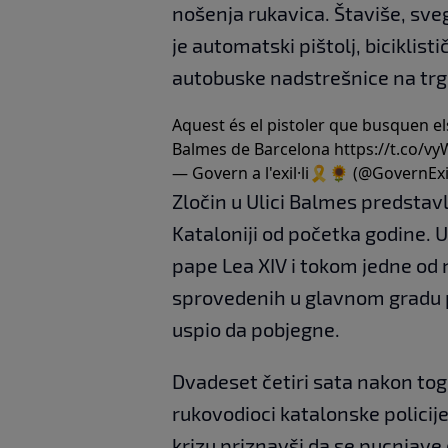
nošenja rukavica. Štaviše, sve
je automatski pištolj, biciklist
autobuske nadstrešnice na trgu
Aquest és el pistoler que busquen e
Balmes de Barcelona
https://t.co/v
— Govern a l'exil·li🎗🌻 (@GovernExi
Zločin u Ulici Balmes predstav
Kataloniji od početka godine.
pape Lea XIV i tokom jedne od
sprovedenih u glavnom gradu p
uspio da pobjegne.
Dvadeset četiri sata nakon tog p
rukovodioci katalonske policij
krizu priznavši da se pucnjave