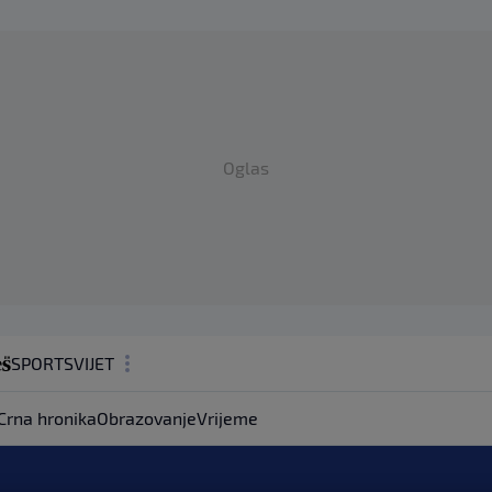
Oglas
SPORT
SVIJET
MAGAZIN
Crna hronika
Obrazovanje
Vrijeme
ZDRAVLJE