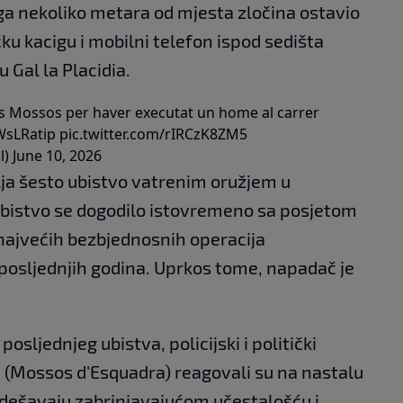
ga nekoliko metara od mjesta zločina ostavio
ičku kacigu i mobilni telefon ispod sedišta
 Gal la Placidia.
ls Mossos per haver executat un home al carrer
yWsLRatip
pic.twitter.com/rIRCzK8ZM5
l)
June 10, 2026
lja šesto ubistvo vatrenim oružjem u
 Ubistvo se dogodilo istovremeno sa posjetom
 najvećih bezbjednosnih operacija
osljednjih godina. Uprkos tome, napadač je
osljednjeg ubistva, policijski i politički
e (Mossos d'Esquadra) reagovali su na nastalu
 dešavaju zabrinjavajućom učestalošću i