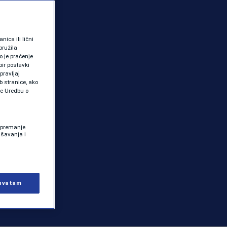
ica ili lični
pružila
 je praćenje
ir postavki
pravljaj
b stranice, ako
te Uredbu o
 Spremanje
ašavanja i
hvatam