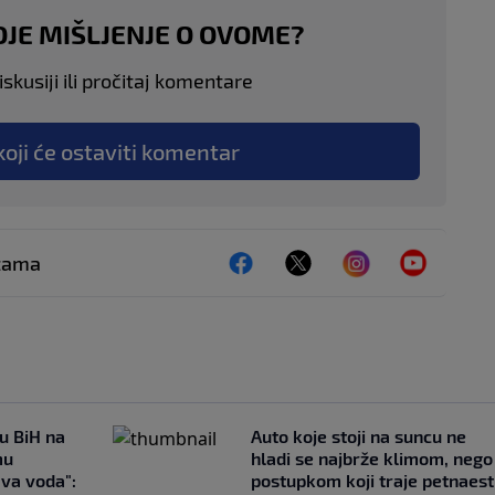
OJE MIŠLJENJE O OVOME?
skusiji ili pročitaj komentare
koji će ostaviti komentar
ežama
 u BiH na
Auto koje stoji na suncu ne
mu
hladi se najbrže klimom, nego
ava voda":
postupkom koji traje petnaest