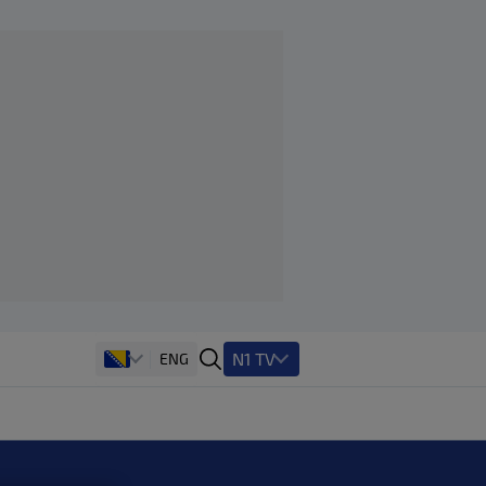
N1 TV
ENG