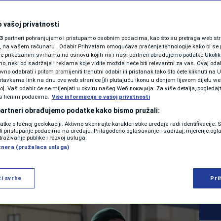
SHOWBIZ
 likvidacije ispred
KOLUMNE
 vašoj privatnosti
3
partneri pohranjujemo i pristupamo osobnim podacima, kao što su pretraga web stran
ice u Barceloni je
ori, na vašem računaru . Odabir Prihvatam omogućava praćenje tehnologije kako bi se 
je prikazanim svrhama na osnovu kojih mi i naši partneri obrađujemo podatke Ukoliko
 neki od sadržaja i reklama koje vidite možda neće biti relevantni za vas. Ovaj odab
ije: Identifikovali ga
PODCAST
no odabrati i pritom promijeniti trenutni odabir ili pristanak tako što ćete kliknuti na U
tavkama link na dnu ove web stranice [ili plutajuću ikonu u donjem lijevom dijelu we
N1 SPECIJAL
vo]. Vaš odabir će se mijenjati u okviru našeg Wеб локација. Za više detalja, pogledaj
s ličnim podacima.
Više informacija o vašoj privatnosti
FENOMENI
 partneri obrađujemo podatke kako bismo pružali:
0
REGIJA
komentara
datke o tačnoj geolokaciji. Aktivno skenirajte karakteristike uređaja radi identifikacije.
|
|
NEISTRAŽENO
ili pristupanje podacima na uređaju. Prilagođeno oglašavanje i sadržaj, mjerenje ogl
traživanje publike i razvoj usluga.
tnera (pružalaca usluga)
VIRALNO
Više
FOTO
ži svrhe
Pri
PROMO
VIDEO