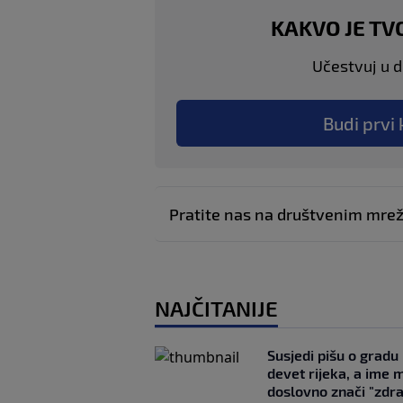
KAKVO JE TV
Učestvuj u di
Budi prvi 
Pratite nas na društvenim mr
NAJČITANIJE
Susjedi pišu o gradu
devet rijeka, a ime 
doslovno znači "zdr