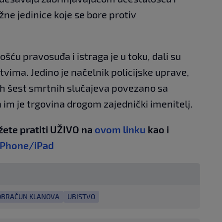
žne jedinice koje se bore protiv
šću pravosuđa i istraga je u toku, dali su
vima. Jedino je načelnik policijske uprave,
vih šest smrtnih slučajeva povezano sa
im je trgovina drogom zajednički imenitelj.
žete pratiti UŽIVO na
ovom linku
kao i
iPhone/iPad
OBRAČUN KLANOVA
UBISTVO