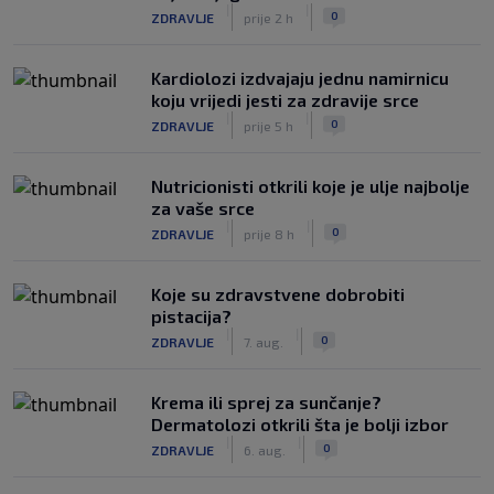
|
|
0
ZDRAVLJE
prije 2 h
Kardiolozi izdvajaju jednu namirnicu
koju vrijedi jesti za zdravije srce
|
|
0
ZDRAVLJE
prije 5 h
Nutricionisti otkrili koje je ulje najbolje
za vaše srce
|
|
0
ZDRAVLJE
prije 8 h
Koje su zdravstvene dobrobiti
pistacija?
|
|
0
ZDRAVLJE
7. aug.
Krema ili sprej za sunčanje?
Dermatolozi otkrili šta je bolji izbor
|
|
0
ZDRAVLJE
6. aug.