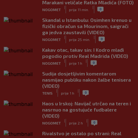
Marakani veličale Ratka Mladića (FOTO)
|
|
0
NOGOMET
prije 11 min.
Skandal u Istanbulu: Osimhen krenuo u
fizički obračun sa Mourinom, saigrači
ga jedva zaustavili (VIDEO)
|
|
0
NOGOMET
prije 25 min.
Kakav otac, takav sin: I Kodro mlađi
pogodio protiv Real Madrida (VIDEO)
|
|
0
NOGOMET
prije 1 h
Sudija dosjetljivim komentarom
nasmijao publiku nakon žalbe tenisera
(VIDEO)
|
|
0
TENIS
prije 1 h
Haos u Irskoj: Navijač utrčao na teren i
nasrnuo na gostujuće fudbalere
(VIDEO)
|
|
0
NOGOMET
prije 2 h
Rivalstvo je ostalo po strani: Real