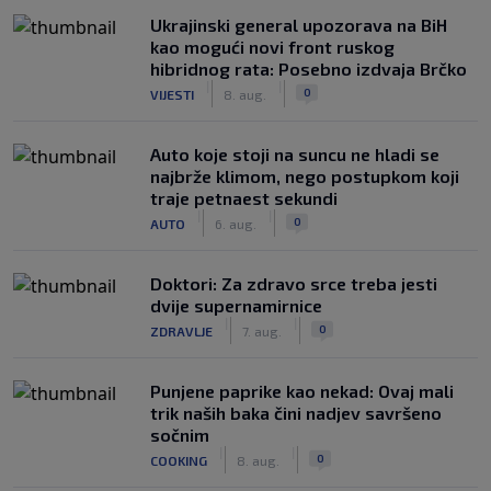
Ukrajinski general upozorava na BiH
kao mogući novi front ruskog
hibridnog rata: Posebno izdvaja Brčko
|
|
0
VIJESTI
8. aug.
Auto koje stoji na suncu ne hladi se
najbrže klimom, nego postupkom koji
traje petnaest sekundi
|
|
0
AUTO
6. aug.
Doktori: Za zdravo srce treba jesti
dvije supernamirnice
|
|
0
ZDRAVLJE
7. aug.
Punjene paprike kao nekad: Ovaj mali
trik naših baka čini nadjev savršeno
sočnim
|
|
0
COOKING
8. aug.