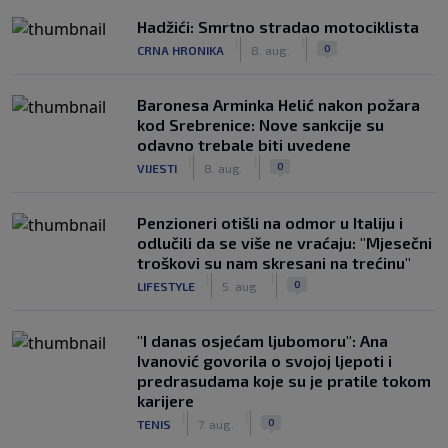
Hadžići: Smrtno stradao motociklista
|
|
0
CRNA HRONIKA
8. aug.
Baronesa Arminka Helić nakon požara
kod Srebrenice: Nove sankcije su
odavno trebale biti uvedene
|
|
0
VIJESTI
8. aug.
Penzioneri otišli na odmor u Italiju i
odlučili da se više ne vraćaju: "Mjesečni
troškovi su nam skresani na trećinu"
|
|
0
LIFESTYLE
5. aug.
"I danas osjećam ljubomoru": Ana
Ivanović govorila o svojoj ljepoti i
predrasudama koje su je pratile tokom
karijere
|
|
0
TENIS
7. aug.