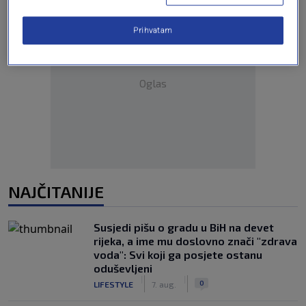
Prihvatam
Oglas
NAJČITANIJE
Susjedi pišu o gradu u BiH na devet
rijeka, a ime mu doslovno znači "zdrava
voda": Svi koji ga posjete ostanu
oduševljeni
|
|
0
LIFESTYLE
7. aug.