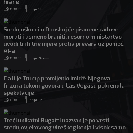
hrane
|
FORBES
prije 1 h
Srednjoškolci u Danskoj će pismene radove
morati i usmeno braniti, resorno ministartvo
uvodi tri hitne mjere protiv prevara uz pomoć
AI-a
|
FORBES
prije 26 min.
Da li je Trump promijenio imidž: Njegova
frizura tokom govora u Las Vegasu pokrenula
spekulacije
|
FORBES
prije 1 h
Treći unikatni Bugatti nazvan je po vrsti
srednjovjekovnog viteškog konja i visok samo