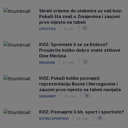
Skrati vrijeme do utakmice uz naš kviz:
Pokaži šta znaš o Zmajevima i zauzmi
prvo mjesto na tabeli
|
|
1
LIFESTYLE
12. jun.
KVIZ: Spremate li se za Koševo?
Provjerite koliko dobro znate stihove
Dine Merlina
|
|
1
MAGAZIN
31. mar.
KVIZ: Pokaži koliko poznaješ
reprezentaciju Bosne i Hercegovine i
zauzmi prvo mjesto na tabeli navijača
|
|
0
NOGOMET
31. mar.
KVIZ: Poznajete li bh. sport i sportiste?
|
|
0
OSTALI SPORTOVI
23. mar.