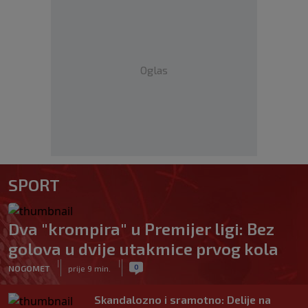
Oglas
SPORT
Dva "krompira" u Premijer ligi: Bez
golova u dvije utakmice prvog kola
|
|
0
NOGOMET
prije 9 min.
Skandalozno i sramotno: Delije na