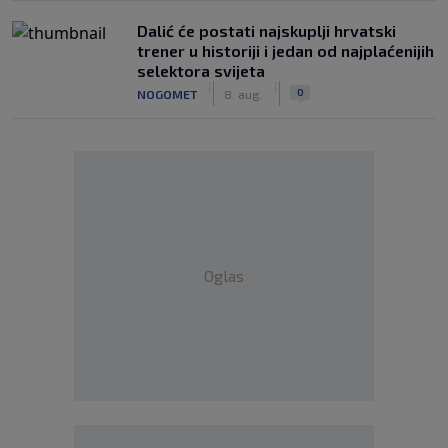
Dalić će postati najskuplji hrvatski
trener u historiji i jedan od najplaćenijih
selektora svijeta
|
|
0
NOGOMET
8. aug.
Oglas