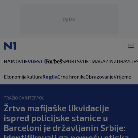
Oglas
NAJNOVIJE
VIJESTI
SPORT
SVIJET
MAGAZIN
ZDRAVLJE
Ekonomija
Kultura
Regija
Crna hronika
Obrazovanje
Vrijeme
TRAŽIO GA INTERPOL
Žrtva mafijaške likvidacije
ispred policijske stanice u
Barceloni je državljanin Srbije:
Identifikovali ga pomoću otiska