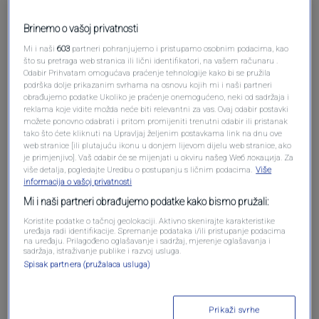
Brinemo o vašoj privatnosti
Mi i naši
603
partneri pohranjujemo i pristupamo osobnim podacima, kao
što su pretraga web stranica ili lični identifikatori, na vašem računaru .
Pošalji komentar
Odabir Prihvatam omogućava praćenje tehnologije kako bi se pružila
podrška dolje prikazanim svrhama na osnovu kojih mi i naši partneri
obrađujemo podatke Ukoliko je praćenje onemogućeno, neki od sadržaja i
reklama koje vidite možda neće biti relevantni za vas. Ovaj odabir postavki
možete ponovno odabrati i pritom promijeniti trenutni odabir ili pristanak
tako što ćete kliknuti na Upravljaj željenim postavkama link na dnu ove
web stranice [ili plutajuću ikonu u donjem lijevom dijelu web stranice, ako
je primjenjivo]. Vaš odabir će se mijenjati u okviru našeg Wеб локација. Za
više detalja, pogledajte Uredbu o postupanju s ličnim podacima.
Više
informacija o vašoj privatnosti
Mi i naši partneri obrađujemo podatke kako bismo pružali:
Koristite podatke o tačnoj geolokaciji. Aktivno skenirajte karakteristike
Oglas
uređaja radi identifikacije. Spremanje podataka i/ili pristupanje podacima
na uređaju. Prilagođeno oglašavanje i sadržaj, mjerenje oglašavanja i
sadržaja, istraživanje publike i razvoj usluga.
Spisak partnera (pružalaca usluga)
Prikaži svrhe