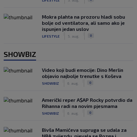
Mokra plahta na prozoru hladi sobu
bolje od ventilatora, ali samo ako je
ispunjen jedan uslov
|
|
0
LIFESTYLE
5. aug.
SHOWBIZ
Video koji budi emocije: Dino Merlin
objavio najbolje trenutke s Koševa
|
|
0
SHOWBIZ
6. aug.
Američki reper A$AP Rocky potvrdio da
Rihanna radi na novim pjesmama
|
|
0
SHOWBIZ
6. aug.
Bivša Mamićeva supruga se udala za
NBA zvijezdu, pjevala se Rozga i