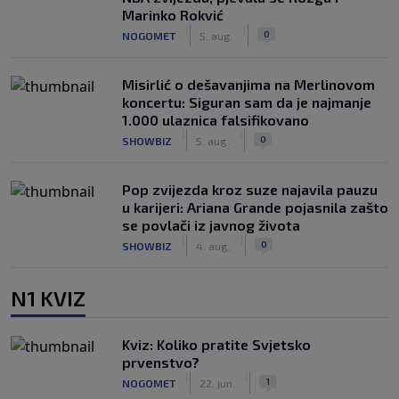
Marinko Rokvić
|
|
0
NOGOMET
5. aug.
Misirlić o dešavanjima na Merlinovom
koncertu: Siguran sam da je najmanje
1.000 ulaznica falsifikovano
|
|
0
SHOWBIZ
5. aug.
Pop zvijezda kroz suze najavila pauzu
u karijeri: Ariana Grande pojasnila zašto
se povlači iz javnog života
|
|
0
SHOWBIZ
4. aug.
N1 KVIZ
Kviz: Koliko pratite Svjetsko
prvenstvo?
|
|
1
NOGOMET
22. jun.