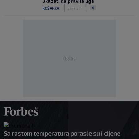
ukazati na pravila lige
|
|
0
KOŠARKA
prije 3 h
Oglas
Sa rastom temperatura porasle su i cijene