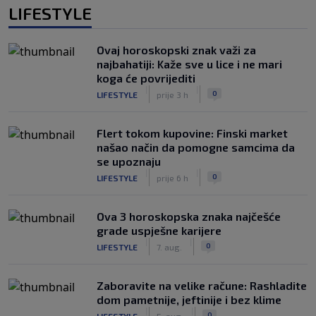
LIFESTYLE
Ovaj horoskopski znak važi za
najbahatiji: Kaže sve u lice i ne mari
koga će povrijediti
|
|
0
LIFESTYLE
prije 3 h
Flert tokom kupovine: Finski market
našao način da pomogne samcima da
se upoznaju
|
|
0
LIFESTYLE
prije 6 h
Ova 3 horoskopska znaka najčešće
grade uspješne karijere
|
|
0
LIFESTYLE
7. aug.
Zaboravite na velike račune: Rashladite
dom pametnije, jeftinije i bez klime
|
|
0
LIFESTYLE
5. aug.