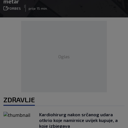
metar
|
FORBES
prije 15 min.
Oglas
ZDRAVLJE
Kardiohirurg nakon srčanog udara
otkrio koje namirnice uvijek kupuje, a
koje izbjegava