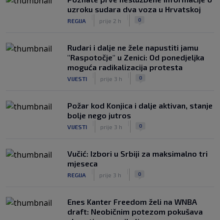
uzroku sudara dva voza u Hrvatskoj
|
|
0
REGIJA
prije 2 h
Rudari i dalje ne žele napustiti jamu
"Raspotočje" u Zenici: Od ponedjeljka
moguća radikalizacija protesta
|
|
0
VIJESTI
prije 3 h
Požar kod Konjica i dalje aktivan, stanje
bolje nego jutros
|
|
0
VIJESTI
prije 3 h
Vučić: Izbori u Srbiji za maksimalno tri
mjeseca
|
|
0
REGIJA
prije 3 h
Enes Kanter Freedom želi na WNBA
draft: Neobičnim potezom pokušava