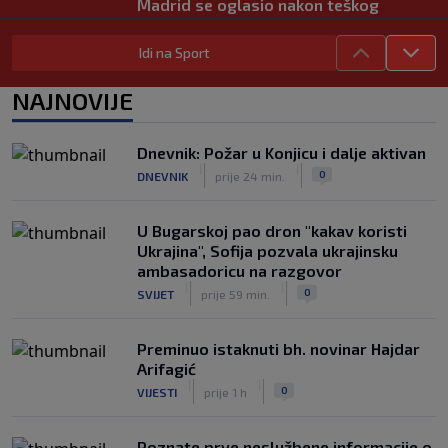
Madrid se oglasio nakon teškog
gubitka Lionela Messija
|
|
0
NOGOMET
prije 2 h
Idi na Sport
WNBA igračice odgovorile Kanteru
NAJNOVIJE
nakon provokacije: "Nećemo biti
politički pijuni"
|
|
0
KOŠARKA
prije 2 h
Dnevnik: Požar u Konjicu i dalje aktivan
|
|
0
DNEVNIK
prije 24 min.
Infantino nekada poručivao: "Novac
FIFA-e je vaš novac", danas se suočava
s najvećom krizom
U Bugarskoj pao dron "kakav koristi
|
|
0
NOGOMET
prije 3 h
Ukrajina", Sofija pozvala ukrajinsku
ambasadoricu na razgovor
|
|
0
SVIJET
prije 59 min.
Preminuo istaknuti bh. novinar Hajdar
Arifagić
|
|
0
VIJESTI
prije 1 h
Poznate prve neslužbene informacije o