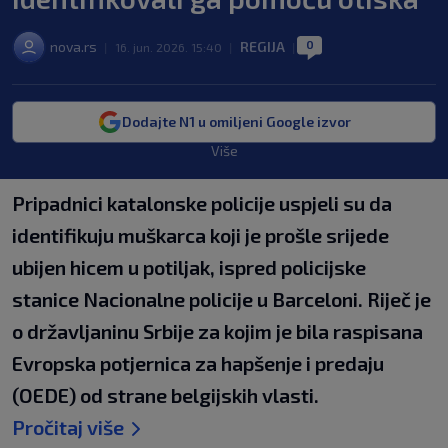
0
nova.rs
REGIJA
|
16. jun. 2026. 15:40
|
|
Dodajte N1 u omiljeni Google izvor
Više
Pripadnici katalonske policije uspjeli su da
identifikuju muškarca koji je prošle srijede
ubijen hicem u potiljak, ispred policijske
stanice Nacionalne policije u Barceloni. Riječ je
o državljaninu Srbije za kojim je bila raspisana
Evropska potjernica za hapšenje i predaju
(OEDE) od strane belgijskih vlasti.
Pročitaj više