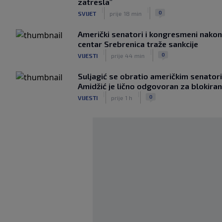
zatresla"
|
|
0
SVIJET
prije 18 min
Američki senatori i kongresmeni nakon
centar Srebrenica traže sankcije
|
|
0
VIJESTI
prije 44 min
Suljagić se obratio američkim senato
Amidžić je lično odgovoran za blokira
|
|
0
VIJESTI
prije 1 h