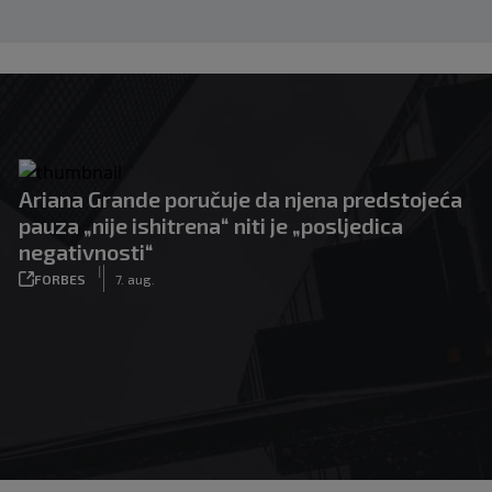
Ariana Grande poručuje da njena predstojeća
pauza „nije ishitrena“ niti je „posljedica
negativnosti“
|
FORBES
7. aug.