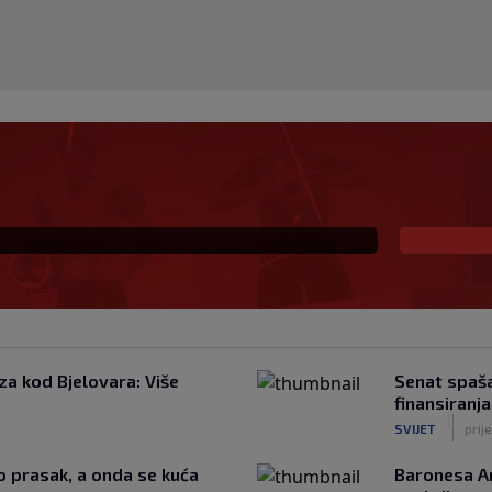
e generacije i priča o
ji koja je obavezan
za kod Bjelovara: Više
Senat spaš
finansiranj
|
SVIJET
prij
o prasak, a onda se kuća
Baronesa Ar