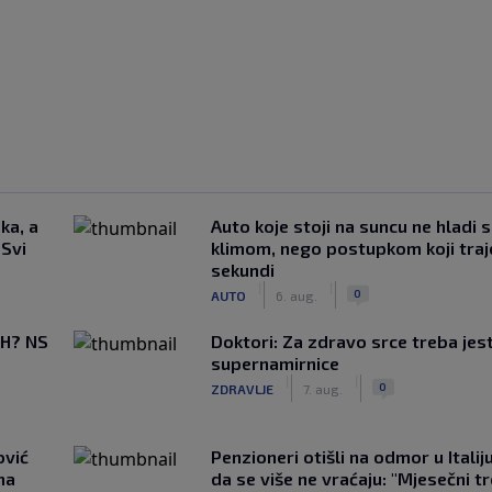
ka, a
Auto koje stoji na suncu ne hladi 
 Svi
klimom, nego postupkom koji traj
sekundi
|
|
0
AUTO
6. aug.
BiH? NS
Doktori: Za zdravo srce treba jest
supernamirnice
|
|
0
ZDRAVLJE
7. aug.
ović
Penzioneri otišli na odmor u Italiju 
ma
da se više ne vraćaju: "Mjesečni t