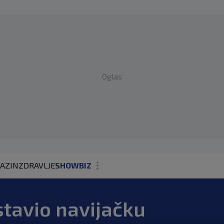
Oglas
AZIN
ZDRAVLJE
SHOWBIZ
KOLUMNE
tavio navijačku