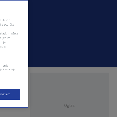
ili lični
ila podrška
e
ostavki možete
željenim
ko je
dbu o
remanje
a i sadržaja,
ki izraz
ihvatam
Oglas