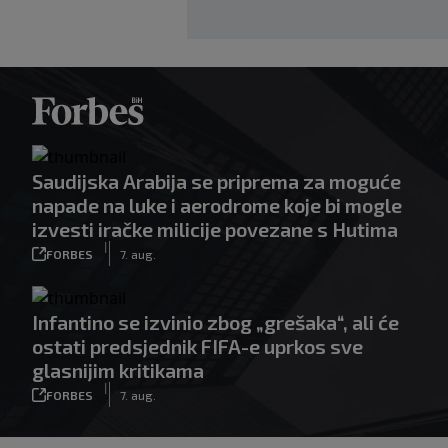
Saudijska Arabija se priprema za moguće
napade na luke i aerodrome koje bi mogle
izvesti iračke milicije povezane s Hutima
|
FORBES
7. aug.
Infantino se izvinio zbog „grešaka“, ali će
ostati predsjednik FIFA-e uprkos sve
glasnijim kritikama
|
FORBES
7. aug.