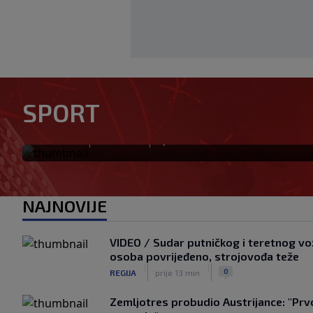
Aldian Korora: Jedan gol, dvij
beskrajnoj ljubavi prema Žel
SPORT
smjer za plavi voz
|
|
0
NOGOMET
prije 3 min
NAJNOVIJE
VIDEO / Sudar putničkog i teretnog vo
osoba povrijeđeno, strojovođa teže
|
|
0
REGIJA
prije 13 min
Zemljotres probudio Austrijance: "Prv