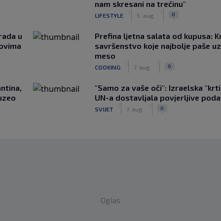
nam skresani na trećinu"
|
|
0
LIFESTYLE
5. aug.
rada u
Prefina ljetna salata od kupusa: 
novima
savršenstvo koje najbolje paše u
meso
|
|
0
COOKING
7. aug.
ntina,
"Samo za vaše oči": Izraelska "krt
uzeo
UN-a dostavljala povjerljive poda
|
|
0
SVIJET
7. aug.
Oglas