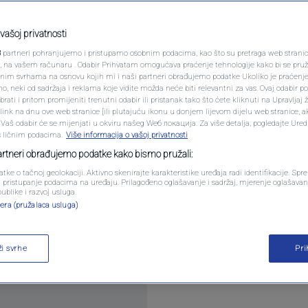
PODCAST
evima' u
N1 SPECIJAL
sanskom stilu VIDEO
vašoj privatnosti
3
partneri pohranjujemo i pristupamo osobnim podacima, kao što su pretraga web stranica 
FENOMENI
ri, na vašem računaru . Odabir Prihvatam omogućava praćenje tehnologije kako bi se pruž
anim svrhama na osnovu kojih mi i naši partneri obrađujemo podatke Ukoliko je praćenj
ntara
 neki od sadržaja i reklama koje vidite možda neće biti relevantni za vas. Ovaj odabir p
NEISTRAŽENO
ati i pritom promijeniti trenutni odabir ili pristanak tako što ćete kliknuti na Upravljaj 
ink na dnu ove web stranice [ili plutajuću ikonu u donjem lijevom dijelu web stranice, a
VIRALNO
. Vaš odabir će se mijenjati u okviru našeg Wеб локација. Za više detalja, pogledajte Ure
s ličnim podacima.
Više informacija o vašoj privatnosti
FOTO
partneri obrađujemo podatke kako bismo pružali:
atke o tačnoj geolokaciji. Aktivno skenirajte karakteristike uređaja radi identifikacije. Sp
PROMO
li pristupanje podacima na uređaju. Prilagođeno oglašavanje i sadržaj, mjerenje oglašavanj
publike i razvoj usluga.
smu pod nazivom 'Podrška Zmajevima', posvećenu
era (pružalaca usluga)
VIDEO
u kompoziciju izdvaja jeste njen jedinstveni muzič
, po kojem je ansambl prepoznatljiv.
Pročitaj više
ži svrhe
Pr