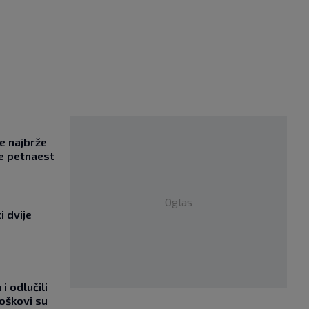
se najbrže
e petnaest
Oglas
i dvije
i odlučili
roškovi su