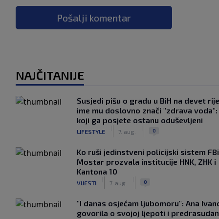
Pošalji komentar
NAJČITANIJE
Susjedi pišu o gradu u BiH na devet rije
ime mu doslovno znači "zdrava voda":
koji ga posjete ostanu oduševljeni
|
|
0
LIFESTYLE
7. aug.
Ko ruši jedinstveni policijski sistem F
Mostar prozvala institucije HNK, ZHK i
Kantona 10
|
|
0
VIJESTI
7. aug.
"I danas osjećam ljubomoru": Ana Ivan
govorila o svojoj ljepoti i predrasuda