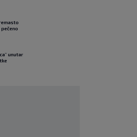
Kremasto
z pečeno
ica" unutar
tke