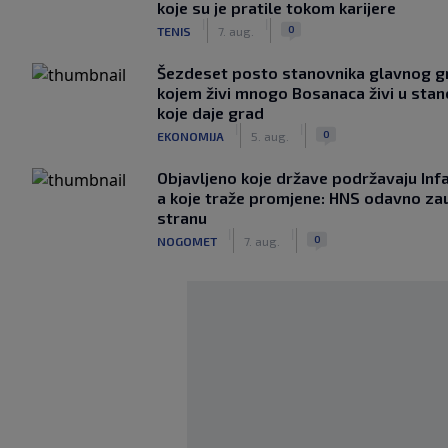
koje su je pratile tokom karijere
|
|
0
TENIS
7. aug.
Šezdeset posto stanovnika glavnog g
kojem živi mnogo Bosanaca živi u sta
koje daje grad
|
|
0
EKONOMIJA
5. aug.
Objavljeno koje države podržavaju Infa
a koje traže promjene: HNS odavno za
stranu
|
|
0
NOGOMET
7. aug.