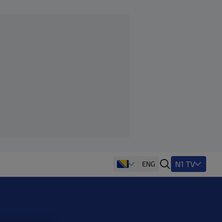
N1 TV
ENG