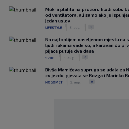
Mokra plahta na prozoru hladi sobu bo
od ventilatora, ali samo ako je ispunje
jedan uslov
|
|
0
LIFESTYLE
5. aug.
Na najtoplijem naseljenom mjestu na s
ljudi rukama vade so, a karavan do pr
pijace putuje dva dana
|
|
0
SVIJET
5. aug.
Bivša Mamićeva supruga se udala za 
zvijezdu, pjevala se Rozga i Marinko R
|
|
0
NOGOMET
5. aug.