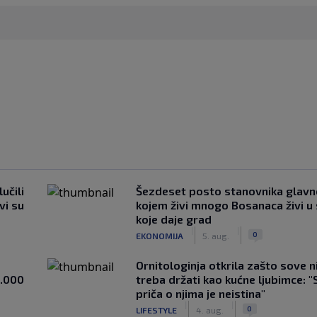
učili
Šezdeset posto stanovnika glavn
vi su
kojem živi mnogo Bosanaca živi u
koje daje grad
|
|
0
EKONOMIJA
5. aug.
Ornitologinja otkrila zašto sove n
1.000
treba držati kao kućne ljubimce: "
priča o njima je neistina"
|
|
0
LIFESTYLE
4. aug.