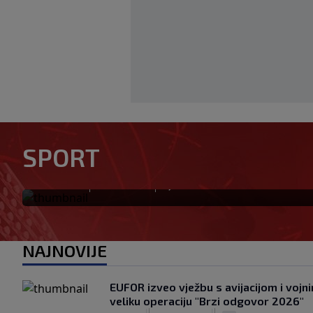
Vinicius Junior povukao neo
društvenim mrežama i dodat
SPORT
budućnosti u Realu
|
|
0
NOGOMET
prije 28 min
NAJNOVIJE
EUFOR izveo vježbu s avijacijom i vojn
veliku operaciju "Brzi odgovor 2026"
|
|