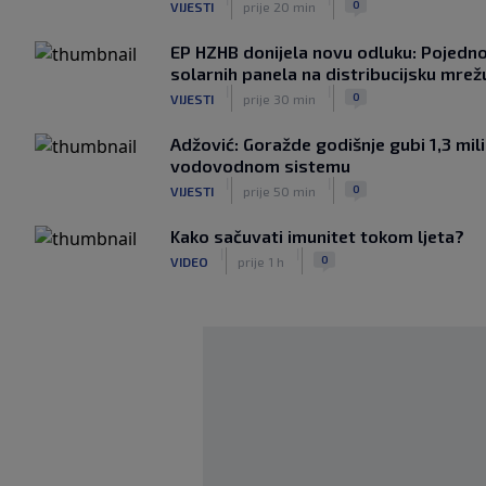
0
VIJESTI
prije 20 min
EP HZHB donijela novu odluku: Pojednos
solarnih panela na distribucijsku mrež
|
|
0
VIJESTI
prije 30 min
Adžović: Goražde godišnje gubi 1,3 mi
vodovodnom sistemu
|
|
0
VIJESTI
prije 50 min
Kako sačuvati imunitet tokom ljeta?
|
|
0
VIDEO
prije 1 h