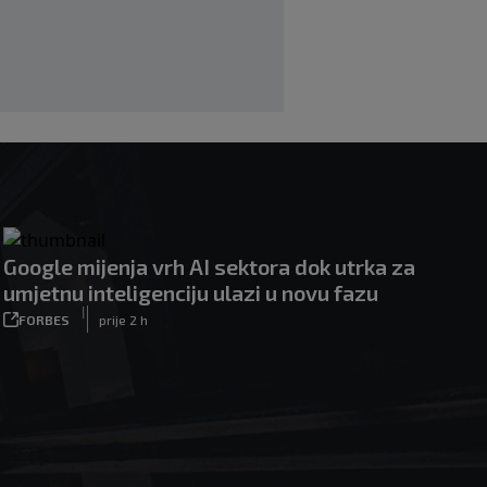
svjetskih talenata nogometa zbog
zdravstvenih problema
|
|
0
NOGOMET
prije 3 h
Google mijenja vrh AI sektora dok utrka za
umjetnu inteligenciju ulazi u novu fazu
|
FORBES
prije 2 h