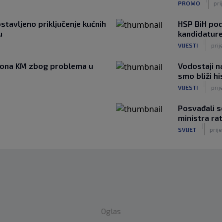
PROMO
pri
tavljeno priključenje kućnih
HSP BiH pod
u
kandidatur
|
VIJESTI
pri
liona KM zbog problema u
Vodostaji n
smo bliži h
|
VIJESTI
prij
Posvađali s
ministra ra
|
SVIJET
prije
Oglas