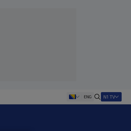
N1 TV
ENG