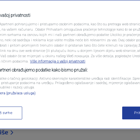
"Ratova zvijezda"
PODCAST
bom jer je objavio
N1 SPECIJAL
vašoj privatnosti
3
partneri pohranjujemo i pristupamo osobnim podacima, kao što su pretraga web stranica 
grobu
FENOMENI
ri, na vašem računaru . Odabir Prihvatam omogućava praćenje tehnologije kako bi se pruž
anim svrhama na osnovu kojih mi i naši partneri obrađujemo podatke Ukoliko je praćenj
 neki od sadržaja i reklama koje vidite možda neće biti relevantni za vas. Ovaj odabir p
NEISTRAŽENO
ati i pritom promijeniti trenutni odabir ili pristanak tako što ćete kliknuti na Upravljaj 
entara
ink na dnu ove web stranice [ili plutajuću ikonu u donjem lijevom dijelu web stranice, a
VIRALNO
. Vaš odabir će se mijenjati u okviru našeg Wеб локација. Za više detalja, pogledajte Ure
s ličnim podacima.
Više informacija o vašoj privatnosti
FOTO
partneri obrađujemo podatke kako bismo pružali:
atke o tačnoj geolokaciji. Aktivno skenirajte karakteristike uređaja radi identifikacije. Sp
PROMO
li pristupanje podacima na uređaju. Prilagođeno oglašavanje i sadržaj, mjerenje oglašavanj
publike i razvoj usluga.
era (pružalaca usluga)
VIDEO
ijih kritičara američke administracije, Mark Hamill
na platformi Bluesky objavio kontroverznu, vješta
ži svrhe
Pr
 Trumpa. Bijela kuća nije dugo čekala na odgovor 
više