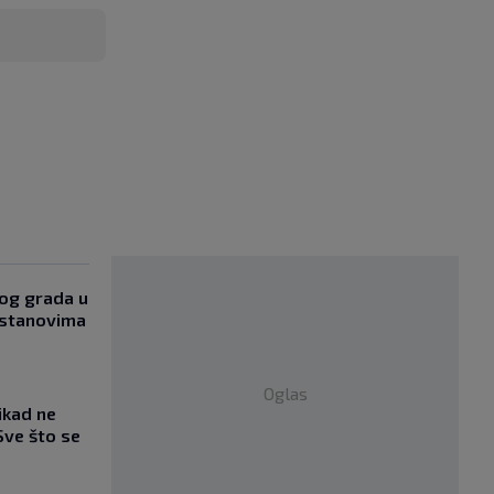
og grada u
 stanovima
Oglas
ikad ne
Sve što se