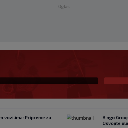
Oglas
čekivan potez na
no podgrijao priče o
im vozilima: Pripreme za
Bingo Group
Osvojite ul
|