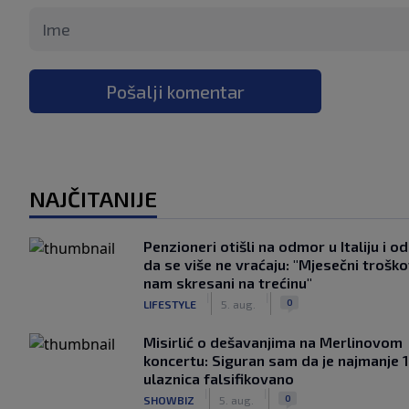
Pošalji komentar
NAJČITANIJE
Penzioneri otišli na odmor u Italiju i odl
da se više ne vraćaju: "Mjesečni troško
nam skresani na trećinu"
|
|
0
LIFESTYLE
5. aug.
Misirlić o dešavanjima na Merlinovom
koncertu: Siguran sam da je najmanje 
ulaznica falsifikovano
|
|
0
SHOWBIZ
5. aug.