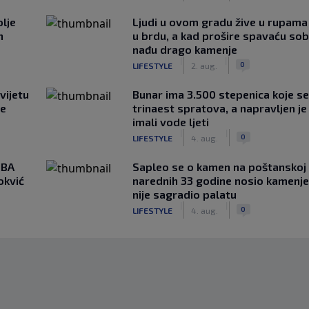
lje
Ljudi u ovom gradu žive u rupama
n
u brdu, a kad prošire spavaću so
nađu drago kamenje
|
|
0
LIFESTYLE
2. aug.
vijetu
Bunar imа 3.500 stepenica koje se
ve
trinaest spratova, a napravljen je 
imali vode ljeti
|
|
0
LIFESTYLE
4. aug.
NBA
Saplео se o kamen na poštanskoj t
okvić
narednih 33 godine nosio kamenje
nije sagradio palatu
|
|
0
LIFESTYLE
4. aug.