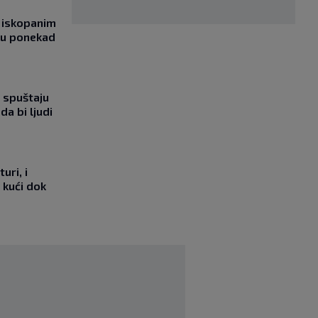
 iskopanim
bu ponekad
 spuštaju
da bi ljudi
uri, i
 kući dok