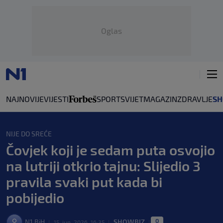
Oglas
NAJNOVIJE
VIJESTI
SPORT
SVIJET
MAGAZIN
ZDRAVLJE
SH
NIJE DO SREĆE
Čovjek koji je sedam puta osvojio
na lutriji otkrio tajnu: Slijedio 3
pravila svaki put kada bi
pobijedio
0
N1 BiH
SHOWBIZ
|
15. jun. 2026. 16:35
|
|