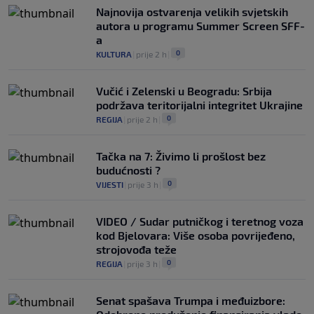
Najnovija ostvarenja velikih svjetskih
autora u programu Summer Screen SFF-
a
0
KULTURA
|
prije 2 h
|
Vučić i Zelenski u Beogradu: Srbija
podržava teritorijalni integritet Ukrajine
0
REGIJA
|
prije 2 h
|
Tačka na 7: Živimo li prošlost bez
budućnosti ?
0
VIJESTI
|
prije 3 h
|
VIDEO / Sudar putničkog i teretnog voza
kod Bjelovara: Više osoba povrijeđeno,
strojovođa teže
0
REGIJA
|
prije 3 h
|
Senat spašava Trumpa i međuizbore: