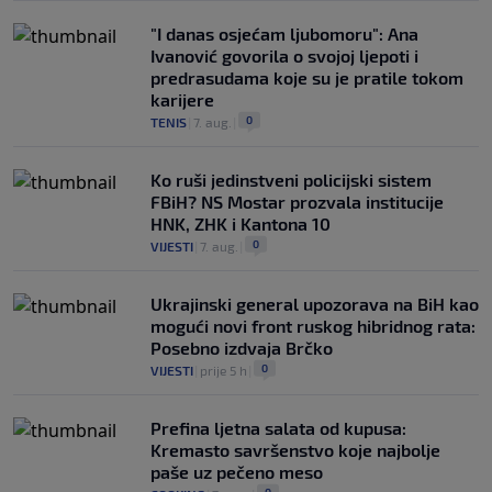
"I danas osjećam ljubomoru": Ana
Ivanović govorila o svojoj ljepoti i
predrasudama koje su je pratile tokom
karijere
0
TENIS
|
7. aug.
|
Ko ruši jedinstveni policijski sistem
FBiH? NS Mostar prozvala institucije
HNK, ZHK i Kantona 10
0
VIJESTI
|
7. aug.
|
Ukrajinski general upozorava na BiH kao
mogući novi front ruskog hibridnog rata:
Posebno izdvaja Brčko
0
VIJESTI
|
prije 5 h
|
Prefina ljetna salata od kupusa:
Kremasto savršenstvo koje najbolje
paše uz pečeno meso
0