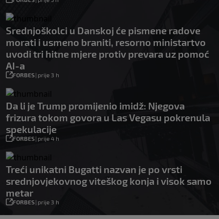
Srednjoškolci u Danskoj će pismene radove
morati i usmeno braniti, resorno ministartvo
uvodi tri hitne mjere protiv prevara uz pomoć
AI-a
FORBES
|
prije 3 h
Da li je Trump promijenio imidž: Njegova
frizura tokom govora u Las Vegasu pokrenula
spekulacije
FORBES
|
prije 4 h
Treći unikatni Bugatti nazvan je po vrsti
srednjovjekovnog viteškog konja i visok samo
metar
FORBES
|
prije 3 h