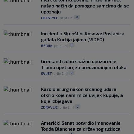
našao način da pomogne samcima da se
upoznaju
0
LIFESTYLE
|
prije 1 h
|
Incident u Skupštini Kosova: Poslanica
gađala Kurtija jajima (VIDEO)
0
REGIJA
|
prije 1 h
|
Grenland izdao snažno upozorenje:
Trump opet prijeti preuzimanjem otoka
0
SVIJET
|
prije 2 h
|
Kardiohirurg nakon srčanog udara
otkrio koje namirnice uvijek kupuje, a
koje izbjegava
0
ZDRAVLJE
|
prije 2 h
|
Američki Senat potvrdio imenovanje
Todda Blanchea za državnog tužioca