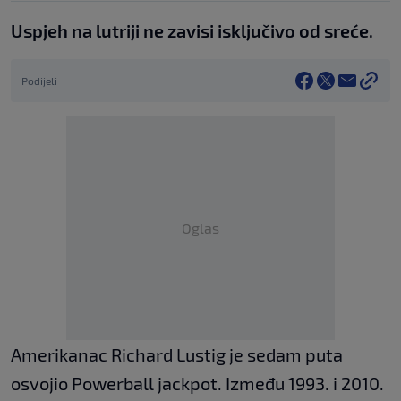
Uspjeh na lutriji ne zavisi isključivo od sreće.
Podijeli
Oglas
Amerikanac Richard Lustig je sedam puta
osvojio Powerball jackpot. Između 1993. i 2010.