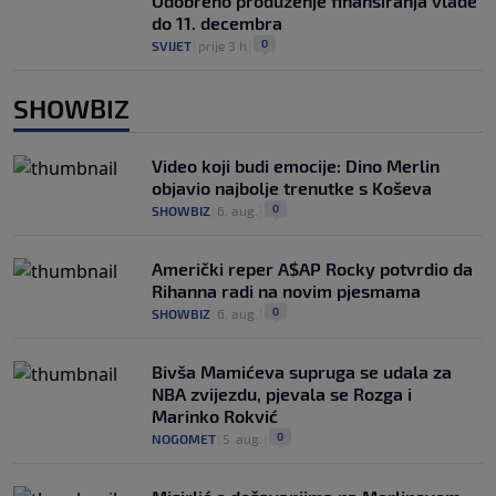
Odobreno produženje finansiranja vlade
do 11. decembra
0
SVIJET
|
prije 3 h
|
SHOWBIZ
Video koji budi emocije: Dino Merlin
objavio najbolje trenutke s Koševa
0
SHOWBIZ
|
6. aug.
|
Američki reper A$AP Rocky potvrdio da
Rihanna radi na novim pjesmama
0
SHOWBIZ
|
6. aug.
|
Bivša Mamićeva supruga se udala za
NBA zvijezdu, pjevala se Rozga i
Marinko Rokvić
0
NOGOMET
|
5. aug.
|