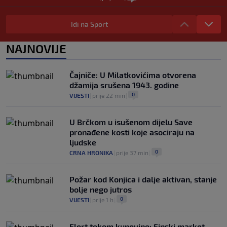
Barcelona poslala prvu ponudu za
Rodrija, Manchester City traži znatno
Idi na Sport
više
0
NOGOMET
|
prije 7 h
|
NAJNOVIJE
Dalić će postati najskuplji hrvatski
trener u historiji i jedan od najplaćenijih
Čajniče: U Milatkovićima otvorena
selektora svijeta
džamija srušena 1943. godine
0
NOGOMET
|
prije 8 h
|
0
VIJESTI
|
prije 22 min
|
U Brčkom u isušenom dijelu Save
pronađene kosti koje asociraju na
ljudske
0
CRNA HRONIKA
|
prije 37 min
|
Požar kod Konjica i dalje aktivan, stanje
bolje nego jutros
0
VIJESTI
|
prije 1 h
|
Flert tokom kupovine: Finski market