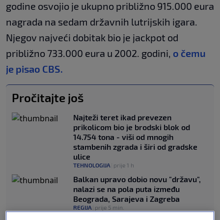
godine osvojio je ukupno približno 915.000 eura
nagrada na sedam državnih lutrijskih igara.
Njegov najveći dobitak bio je jackpot od
približno 733.000 eura u 2002. godini,
o čemu
je pisao CBS.
Pročitajte još
Najteži teret ikad prevezen
prikolicom bio je brodski blok od
14.754 tona - viši od mnogih
stambenih zgrada i širi od gradske
ulice
TEHNOLOGIJA
|
prije 1 h
Balkan upravo dobio novu "državu",
nalazi se na pola puta između
Beograda, Sarajeva i Zagreba
REGIJA
|
prije 5 min.