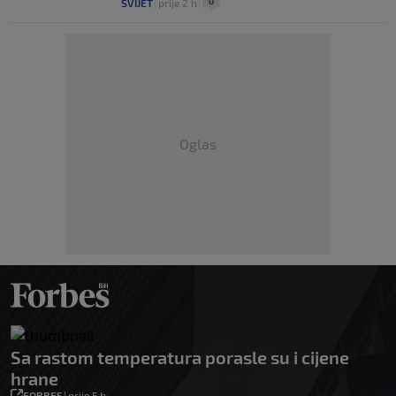
0
SVIJET
|
prije 2 h
|
Oglas
Sa rastom temperatura porasle su i cijene
hrane
FORBES
|
prije 5 h