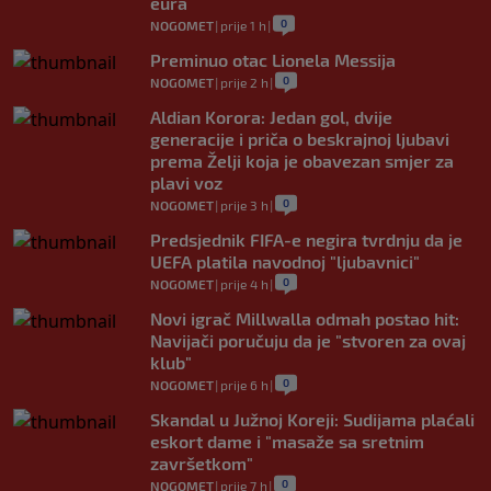
eura
0
NOGOMET
|
prije 1 h
|
Preminuo otac Lionela Messija
0
NOGOMET
|
prije 2 h
|
Aldian Korora: Jedan gol, dvije
generacije i priča o beskrajnoj ljubavi
prema Želji koja je obavezan smjer za
plavi voz
0
NOGOMET
|
prije 3 h
|
Predsjednik FIFA-e negira tvrdnju da je
UEFA platila navodnoj "ljubavnici"
0
NOGOMET
|
prije 4 h
|
Novi igrač Millwalla odmah postao hit:
Navijači poručuju da je "stvoren za ovaj
klub"
0
NOGOMET
|
prije 6 h
|
Skandal u Južnoj Koreji: Sudijama plaćali
eskort dame i "masaže sa sretnim
završetkom"
0
NOGOMET
|
prije 7 h
|