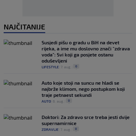
NAJČITANIJE
Susjedi pišu o gradu u BiH na devet
rijeka, a ime mu doslovno znači "zdrava
voda": Svi koji ga posjete ostanu
oduševljeni
0
LIFESTYLE
|
7. aug.
|
Auto koje stoji na suncu ne hladi se
najbrže klimom, nego postupkom koji
traje petnaest sekundi
0
AUTO
|
6. aug.
|
Doktori: Za zdravo srce treba jesti dvije
supernamirnice
0
ZDRAVLJE
|
7. aug.
|