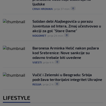
ljudske
0
CRNA HRONIKA
|
prije 37 min
|
Solidan debi Alajbegovića u porazu
Juventusa od Intera, Zmaj učestvovao u
akciji za gol "Stare Dame"
0
NOGOMET
|
prije 24 min
|
Baronesa Arminka Helić nakon požara
kod Srebrenice: Nove sankcije su
odavno trebale biti uvedene
0
VIJESTI
|
prije 4 h
|
Vučić i Zelenski u Beogradu: Srbija
podržava teritorijalni integritet Ukrajine
0
REGIJA
|
prije 2 h
|
LIFESTYLE