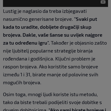
Lustig je naglasio da treba izbjegavati
nasumično generisane brojeve.
"Svaki put
kada to uradite, dobijete drugačiji skup
brojeva. Dakle, vaše šanse su uvijek najgore
za tu određenu igru".
Također je objasnio zašto
nije ljubitelj popularne strategije biranja
rođendana i godišnjica. Ključni problem je
raspon brojeva. Ako koristite samo brojeve
između 1 i 31, birate manje od polovine svih
mogućih brojeva.
Osim toga, mnogi ljudi koriste istu metodu,
tako da biste trebali podijeliti svoje dobitke s
drugim dobitnicima.
"Ako sami birate brojeve i