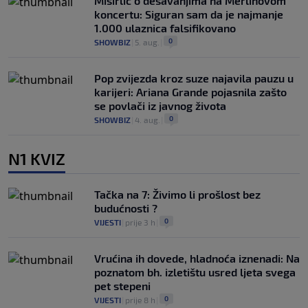
Misirlić o dešavanjima na Merlinovom
koncertu: Siguran sam da je najmanje
1.000 ulaznica falsifikovano
0
SHOWBIZ
|
5. aug.
|
Pop zvijezda kroz suze najavila pauzu u
karijeri: Ariana Grande pojasnila zašto
se povlači iz javnog života
0
SHOWBIZ
|
4. aug.
|
N1 KVIZ
Tačka na 7: Živimo li prošlost bez
budućnosti ?
0
VIJESTI
|
prije 3 h
|
Vrućina ih dovede, hladnoća iznenadi: Na
poznatom bh. izletištu usred ljeta svega
pet stepeni
0
VIJESTI
|
prije 8 h
|