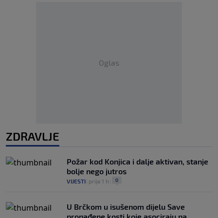
Oglas
ZDRAVLJE
Požar kod Konjica i dalje aktivan, stanje
bolje nego jutros
0
VIJESTI
|
prije 1 h
|
U Brčkom u isušenom dijelu Save
pronađene kosti koje asociraju na