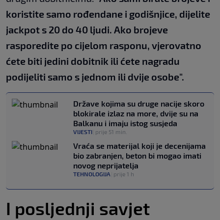
koristite samo rođendane i godišnjice, dijelite
jackpot s 20 do 40 ljudi. Ako brojeve
rasporedite po cijelom rasponu, vjerovatno
ćete biti jedini dobitnik ili ćete nagradu
podijeliti samo s jednom ili dvije osobe".
Države kojima su druge nacije skoro
blokirale izlaz na more, dvije su na
Balkanu i imaju istog susjeda
VIJESTI
|
prije 51 min.
Vraća se materijal koji je decenijama
bio zabranjen, beton bi mogao imati
novog neprijatelja
TEHNOLOGIJA
|
prije 1 h
I posljednji savjet