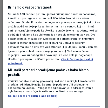
Vraća se materijal koji je decenijama
bio zabranjen, beton bi mogao imati
Brinemo o vašoj privatnosti
novog neprijatelja
Mi i naši
603
partneri pohranjujemo i pristupamo osobnim podacima,
TEHNOLOGIJA
|
prije 1 h
kao što su pretraga web stranica ili lični identifikatori, na vašem
Mladu instruktoricu bacili s mosta,
računaru . Odabir Prihvatam omogućava praćenje tehnologije kako bi se
nisu privezali uže za bungee jumping
pružila podrška dolje prikazanim svrhama na osnovu kojih mi i naši
(VIDEO)
partneri obrađujemo podatke Ukoliko je praćenje onemogućeno, neki od
sadržaja i reklama koje vidite možda neće biti relevantni za vas. Ovaj
SVIJET
|
prije 1 h
odabir postavki možete ponovno odabrati i pritom promijeniti trenutni
odabir ili pristanak tako što ćete kliknuti na Upravljaj željenim
postavkama link na dnu ove web stranice [ili plutajuću ikonu u donjem
Pronašao formulu
lijevom dijelu web stranice, ako je primjenjivo]. Vaš odabir će se
mijenjati u okviru našeg Wеб локација. Za više detalja, pogledajte
Uredbu o postupanju s ličnim podacima.
Više informacija o vašoj
privatnosti
Lustig je za časopis Forbes
rekao da mu sreća
Mi i naši partneri obrađujemo podatke kako bismo
u početku nije bila posebno naklonjena.
"Kao i
pružali:
svi ostali, kupovao sam tikete nasumično,
Koristite podatke o tačnoj geolokaciji. Aktivno skenirajte karakteristike
uređaja radi identifikacije. Spremanje podataka i/ili pristupanje
koristeći brze tipove brojeva, kupujući bez
podacima na uređaju. Prilagođeno oglašavanje i sadržaj, mjerenje
oglašavanja i sadržaja, istraživanje publike i razvoj usluga.
plana ili metode. I kao i svi ostali, stalno sam
Spisak partnera (pružalaca usluga)
gubio".