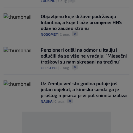
COOKING
|
7. aug.
|
Objavljeno koje države podržavaju
Infantina, a koje traže promjene: HNS
odavno zauzeo stranu
0
NOGOMET
|
7. aug.
|
Penzioneri otišli na odmor u Italiju i
odlučili da se više ne vraćaju: "Mjesečni
troškovi su nam skresani na trećinu"
0
LIFESTYLE
|
5. aug.
|
Uz Zemlju već sto godina putuje još
jedan objekat, a kineska sonda ga je
prošlog mjeseca prvi put snimila izbliza
0
NAUKA
|
6. aug.
|