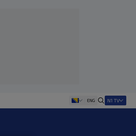
N1 TV
ENG