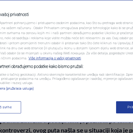
ut otvoreno
PODCAST
nju u Sjevernoj
N1 SPECIJAL
vašoj privatnosti
3
partneri pohranjujemo i pristupamo osobnim podacima, kao što su pretraga web stranica 
as u policiji 12 sati, a
FENOMENI
ri, na vašem računaru . Odabir Prihvatam omogućava praćenje tehnologije kako bi se pruž
anim svrhama na osnovu kojih mi i naši partneri obrađujemo podatke Ukoliko je praćenj
 neki od sadržaja i reklama koje vidite možda neće biti relevantni za vas. Ovaj odabir p
NEISTRAŽENO
ati i pritom promijeniti trenutni odabir ili pristanak tako što ćete kliknuti na Upravljaj 
ink na dnu ove web stranice [ili plutajuću ikonu u donjem lijevom dijelu web stranice, a
VIRALNO
. Vaš odabir će se mijenjati u okviru našeg Wеб локација. Za više detalja, pogledajte Ure
s ličnim podacima.
Više informacija o vašoj privatnosti
ntara
FOTO
partneri obrađujemo podatke kako bismo pružali:
atke o tačnoj geolokaciji. Aktivno skenirajte karakteristike uređaja radi identifikacije. Sp
PROMO
li pristupanje podacima na uređaju. Prilagođeno oglašavanje i sadržaj, mjerenje oglašavanj
publike i razvoj usluga.
era (pružalaca usluga)
VIDEO
ži svrhe
Pr
la veoma neprijatno iskustvo nakon nastupa u Sjev
benda završila u policiji. Iako je poznata po tome 
kontroverzi, ovog puta našla se u situaciji koja je 