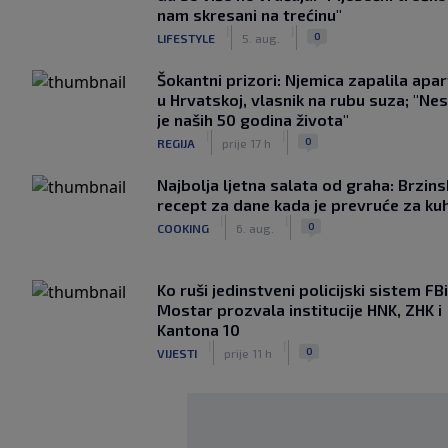
nam skresani na trećinu"
|
|
0
LIFESTYLE
5. aug.
Šokantni prizori: Njemica zapalila apa
u Hrvatskoj, vlasnik na rubu suza; "Ne
je naših 50 godina života"
|
|
0
REGIJA
prije 17 h
Najbolja ljetna salata od graha: Brzins
recept za dane kada je prevruće za ku
|
|
0
COOKING
6. aug.
Ko ruši jedinstveni policijski sistem F
Mostar prozvala institucije HNK, ZHK i
Kantona 10
|
|
0
VIJESTI
prije 11 h