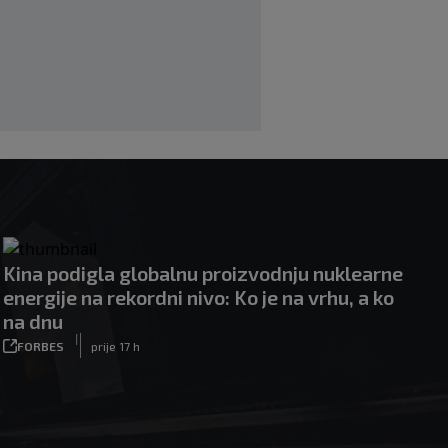
|
|
0
OSTALI SPORTOVI
prije 8 h
Kina podigla globalnu proizvodnju nuklearne
energije na rekordni nivo: Ko je na vrhu, a ko
na dnu
|
FORBES
prije 17 h