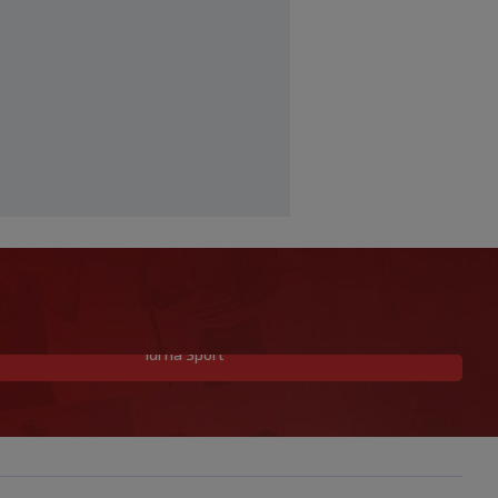
Idi na Sport
Neočekivan transfer na pomolu:
Monaco se uključio u utrku za Lukakua
|
|
0
NOGOMET
prije 3 h
Počela nova sezona: Željezničar na
Grbavici savladao BSK