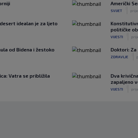
rniji
Američki Se
|
SVIJET
prije
desert idealan je za ljeto
Konstitutivn
političke o
|
VIJESTI
prij
ula od Bidena i žestoko
Doktori: Za
|
ZDRAVLJE
a: Vatra se približila
Dva krivičn
zapaljeno v
|
VIJESTI
prij