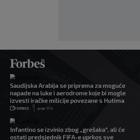
Saudijska Arabija se priprema za moguće
napade na luke i aerodrome koje bi mogle
izvesti iračke milicije povezane s Hutima
|
FORBES
prije 17 h
Infantino se izvinio zbog „grešaka“, ali će
ostati predsjednik FIFA-e uprkos sve