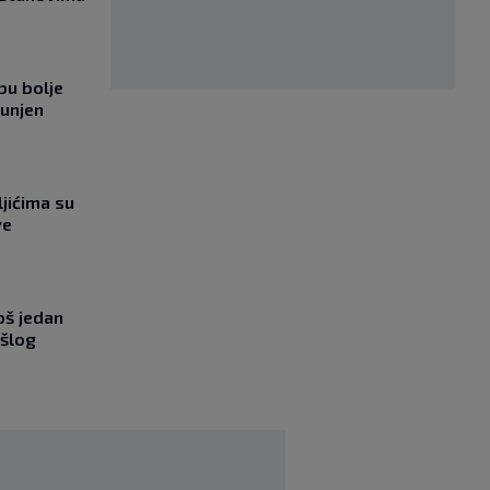
bu bolje
punjen
jićima su
ve
oš jedan
ošlog