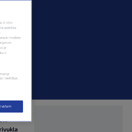
ili lični
ila podrška
e
ostavki možete
željenim
ko je
dbu o
remanje
a i sadržaja,
ihvatam
ernoj
što
privukla