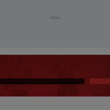
Oglas
na prva ljubav: Njihova
a