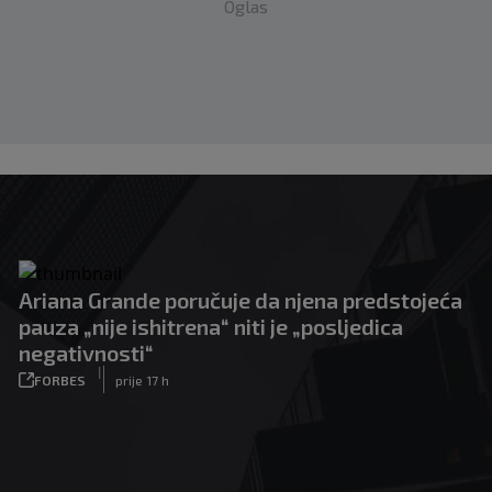
Oglas
Ariana Grande poručuje da njena predstojeća
pauza „nije ishitrena“ niti je „posljedica
negativnosti“
|
FORBES
prije 17 h