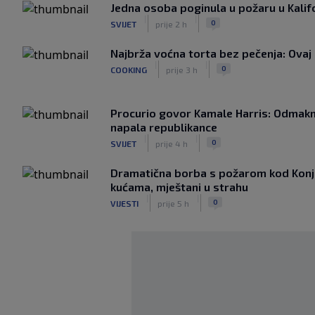
Jedna osoba poginula u požaru u Kalifo
|
|
0
SVIJET
prije 2 h
Najbrža voćna torta bez pečenja: Ovaj 
|
|
0
COOKING
prije 3 h
Procurio govor Kamale Harris: Odmakn
napala republikance
|
|
0
SVIJET
prije 4 h
Dramatična borba s požarom kod Konjic
kućama, mještani u strahu
|
|
0
VIJESTI
prije 5 h