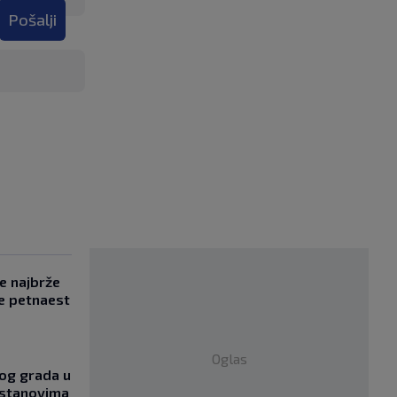
Pošalji
se najbrže
e petnaest
Oglas
og grada u
 stanovima