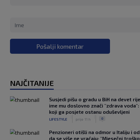
Pošalji komentar
NAJČITANIJE
Susjedi pišu o gradu u BiH na devet rije
ime mu doslovno znači "zdrava voda":
koji ga posjete ostanu oduševljeni
|
|
0
LIFESTYLE
prije 11 h
Penzioneri otišli na odmor u Italiju i odl
da se više ne vraćaju: "Mjesečni troško