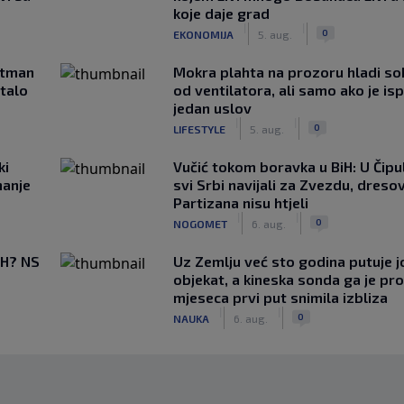
koje daje grad
|
|
0
EKONOMIJA
5. aug.
rtman
Mokra plahta na prozoru hladi so
stalo
od ventilatora, ali samo ako je is
jedan uslov
|
|
0
LIFESTYLE
5. aug.
ki
Vučić tokom boravka u BiH: U Čipul
hanje
svi Srbi navijali za Zvezdu, dreso
Partizana nisu htjeli
|
|
0
NOGOMET
6. aug.
BiH? NS
Uz Zemlju već sto godina putuje j
objekat, a kineska sonda ga je pr
mjeseca prvi put snimila izbliza
|
|
0
NAUKA
6. aug.