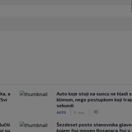
ka, a
Auto koje stoji na suncu ne hladi 
 Svi
klimom, nego postupkom koji traj
sekundi
|
|
0
AUTO
6. aug.
učili
Šezdeset posto stanovnika glavn
vi su
kojem živi mnogo Bosanaca živi u