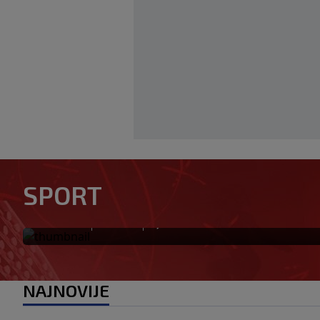
Otkriveno ko je bio Georgini
SPORT
priča ponovo postala viraln
|
|
0
NOGOMET
prije 2 h
NAJNOVIJE