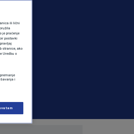
ica ili lični
pružila
 je praćenje
ir postavki
pravljaj
b stranice, ako
te Uredbu o
 Spremanje
ašavanja i
hvatam