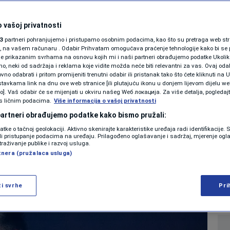
a Marije Šerifović:
KOLUMNE
am svim srcem za
 vašoj privatnosti
3
partneri pohranjujemo i pristupamo osobnim podacima, kao što su pretraga web stran
ja u kojoj dobar
PODCAST
ori, na vašem računaru . Odabir Prihvatam omogućava praćenje tehnologije kako bi se 
je prikazanim svrhama na osnovu kojih mi i naši partneri obrađujemo podatke Ukoliko
je stranac!
 neki od sadržaja i reklama koje vidite možda neće biti relevantni za vas. Ovaj odab
N1 SPECIJAL
no odabrati i pritom promijeniti trenutni odabir ili pristanak tako što ćete kliknuti na U
tavkama link na dnu ove web stranice [ili plutajuću ikonu u donjem lijevom dijelu we
FENOMENI
vo]. Vaš odabir će se mijenjati u okviru našeg Wеб локација. Za više detalja, pogledaj
s ličnim podacima.
Više informacija o vašoj privatnosti
0
SHOWBIZ
komentara
|
|
NEISTRAŽENO
 partneri obrađujemo podatke kako bismo pružali:
datke o tačnoj geolokaciji. Aktivno skenirajte karakteristike uređaja radi identifikacije.
VIRALNO
ili pristupanje podacima na uređaju. Prilagođeno oglašavanje i sadržaj, mjerenje ogl
Više
traživanje publike i razvoj usluga.
tnera (pružalaca usluga)
FOTO
PROMO
ži svrhe
Pri
VIDEO