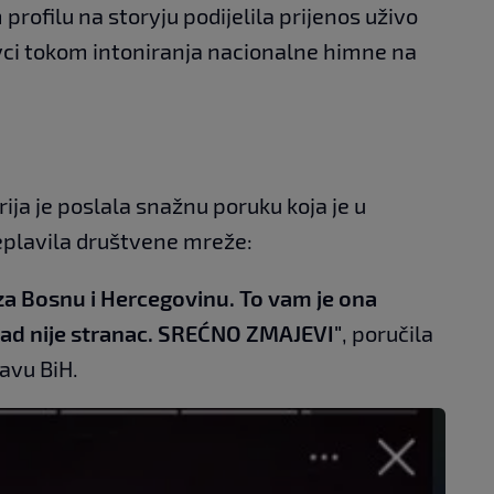
profilu na storyju podijelila prijenos uživo
vci tokom intoniranja nacionalne himne na
ja je poslala snažnu poruku koja je u
eplavila društvene mreže:
a Bosnu i Hercegovinu. To vam je ona
kad nije stranac. SREĆNO ZMAJEVI"
, poručila
tavu BiH.