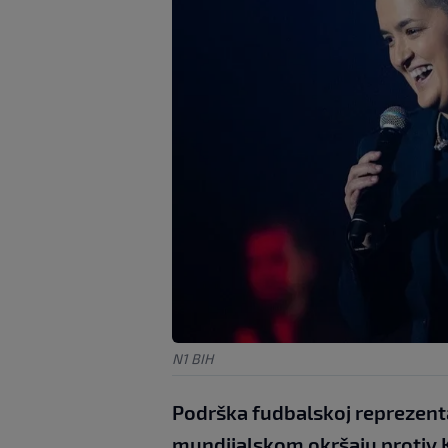
N1 BIH
Podrška fudbalskoj reprezenta
mundijalskom okršaju protiv Ka