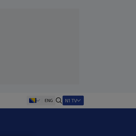
N1 TV
ENG