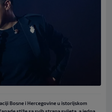
ciji Bosne i Hercegovine u istorijskom
nade stiže sa svih strana svijeta, a jedna