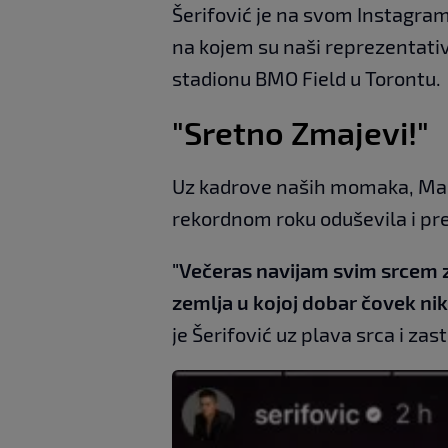
Šerifović je na svom Instagram 
na kojem su naši reprezentati
stadionu BMO Field u Torontu.
"Sretno Zmajevi!"
Uz kadrove naših momaka, Mari
rekordnom roku oduševila i pr
"Večeras navijam svim srcem z
zemlja u kojoj dobar čovek ni
je Šerifović uz plava srca i zas