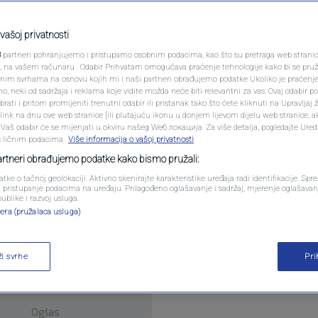
PODCAST
Bare
N1 SPECIJAL
vašoj privatnosti
entara
3
partneri pohranjujemo i pristupamo osobnim podacima, kao što su pretraga web stranica 
FENOMENI
ri, na vašem računaru . Odabir Prihvatam omogućava praćenje tehnologije kako bi se pruž
anim svrhama na osnovu kojih mi i naši partneri obrađujemo podatke Ukoliko je praćenj
 neki od sadržaja i reklama koje vidite možda neće biti relevantni za vas. Ovaj odabir p
NEISTRAŽENO
ati i pritom promijeniti trenutni odabir ili pristanak tako što ćete kliknuti na Upravljaj 
ink na dnu ove web stranice [ili plutajuću ikonu u donjem lijevom dijelu web stranice, a
VIRALNO
. Vaš odabir će se mijenjati u okviru našeg Wеб локација. Za više detalja, pogledajte Ure
s ličnim podacima.
Više informacija o vašoj privatnosti
FOTO
partneri obrađujemo podatke kako bismo pružali:
i broj članova porodice, prijatelja, komšija i sug
atke o tačnoj geolokaciji. Aktivno skenirajte karakteristike uređaja radi identifikacije. Sp
PROMO
li pristupanje podacima na uređaju. Prilagođeno oglašavanje i sadržaj, mjerenje oglašavanj
ahmetli Halida Bešlića.
Pročitaj više
publike i razvoj usluga.
era (pružalaca usluga)
VIDEO
ži svrhe
Pr
Oglas