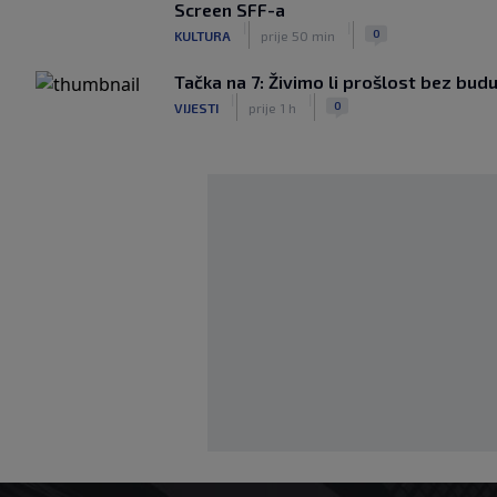
Screen SFF-a
|
|
0
KULTURA
prije 50 min
Tačka na 7: Živimo li prošlost bez bud
|
|
0
VIJESTI
prije 1 h