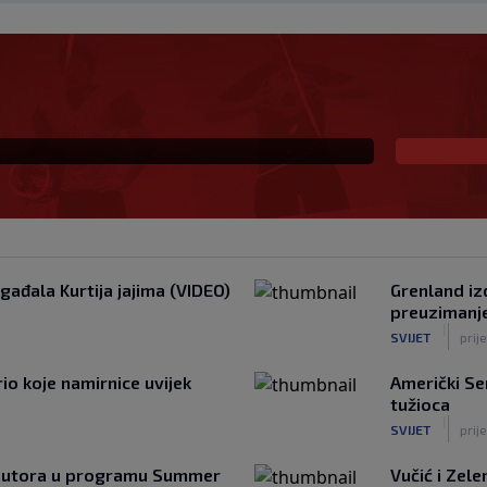
rvaka svijeta, sada
ura
gađala Kurtija jajima (VIDEO)
Grenland iz
preuzimanj
|
SVIJET
prij
o koje namirnice uvijek
Američki S
tužioca
|
SVIJET
prij
h autora u programu Summer
Vučić i Zele