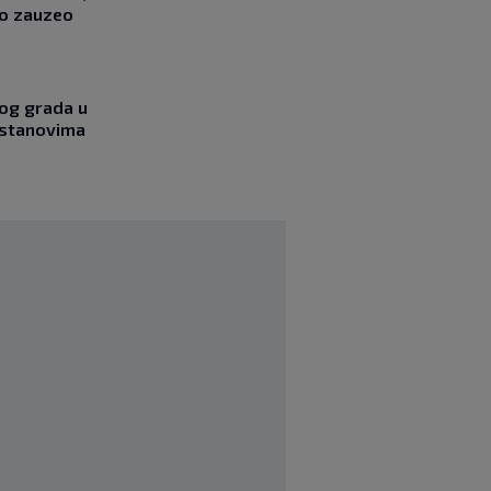
no zauzeo
og grada u
 stanovima