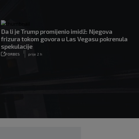
Da li je Trump promijenio imidž: Njegova
frizura tokom govora u Las Vegasu pokrenula
spekulacije
|
FORBES
prije 2 h