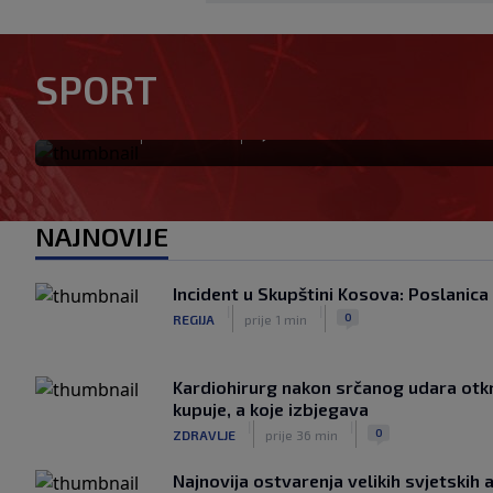
Golom donio Španiji naslov p
SPORT
mijenja klub za 50 miliona e
|
|
0
NOGOMET
prije 12 min
NAJNOVIJE
Incident u Skupštini Kosova: Poslanica 
|
|
0
REGIJA
prije 1 min
Kardiohirurg nakon srčanog udara otkri
kupuje, a koje izbjegava
|
|
0
ZDRAVLJE
prije 36 min
Najnovija ostvarenja velikih svjetski