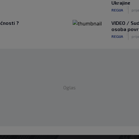
Ukrajine
|
REGIJA
prije
ućnosti ?
VIDEO / Sud
osoba povri
|
REGIJA
prij
Oglas