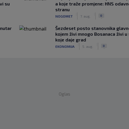
vi su
a koje traže promjene: HNS odav
stranu
|
|
0
NOGOMET
7. aug.
unutar
Šezdeset posto stanovnika glavn
kojem živi mnogo Bosanaca živi u
koje daje grad
|
|
0
EKONOMIJA
5. aug.
Oglas