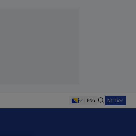
N1 TV
ENG