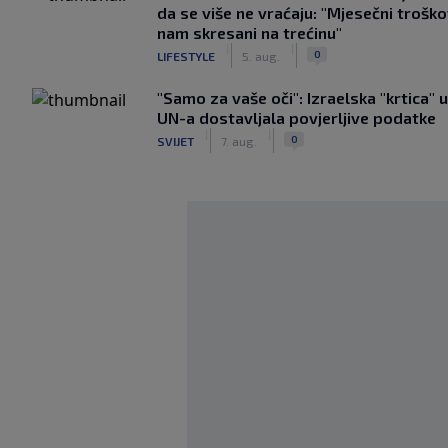
da se više ne vraćaju: "Mjesečni troško
nam skresani na trećinu"
|
|
0
LIFESTYLE
5. aug.
"Samo za vaše oči": Izraelska "krtica" 
UN-a dostavljala povjerljive podatke
|
|
0
SVIJET
7. aug.