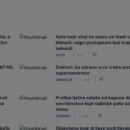
ka, a
Auto koje stoji na suncu ne hladi 
 Svi
klimom, nego postupkom koji traj
sekundi
|
|
0
AUTO
6. aug.
BiH? NS
Doktori: Za zdravo srce treba jest
supernamirnice
|
|
0
ZDRAVLJE
7. aug.
ović
Prefina ljetna salata od kupusa: 
ma
savršenstvo koje najbolje paše u
meso
|
|
0
COOKING
7. aug.
učili
Objavljeno koje države podržavaju