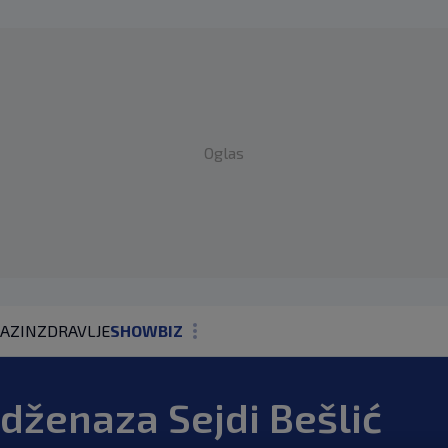
Oglas
AZIN
ZDRAVLJE
SHOWBIZ
KOLUMNE
dženaza Sejdi Bešlić