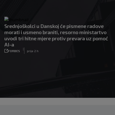
Srednjoškolci u Danskoj će pismene radove
morati i usmeno braniti, resorno ministartvo
uvodi tri hitne mjere protiv prevara uz pomoć
AI-a
|
FORBES
prije 2 h