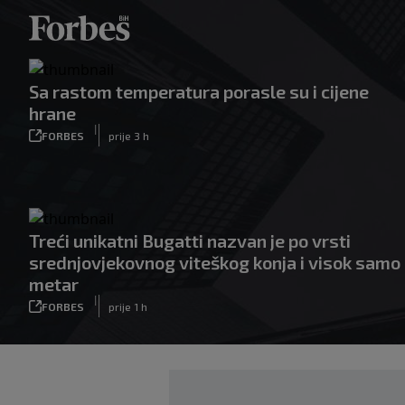
Sa rastom temperatura porasle su i cijene
hrane
|
FORBES
prije 3 h
Treći unikatni Bugatti nazvan je po vrsti
srednjovjekovnog viteškog konja i visok samo
metar
|
FORBES
prije 1 h