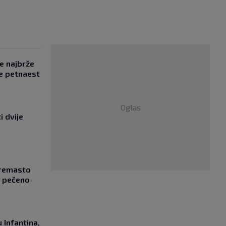
se najbrže
e petnaest
Oglas
i dvije
Kremasto
z pečeno
 Infantina,