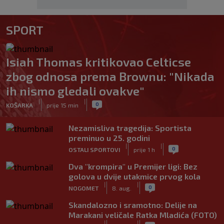
SPORT
Isiah Thomas kritikovao Celticse
zbog odnosa prema Brownu: "Nikada
ih nismo gledali ovakve"
|
|
0
KOŠARKA
prije 15 min
Nezamisliva tragedija: Sportista
preminuo u 25. godini
|
|
0
OSTALI SPORTOVI
prije 1 h
Dva "krompira" u Premijer ligi: Bez
golova u dvije utakmice prvog kola
|
|
0
NOGOMET
8. aug.
Skandalozno i sramotno: Delije na
Marakani veličale Ratka Mladića (FOTO)
|
|