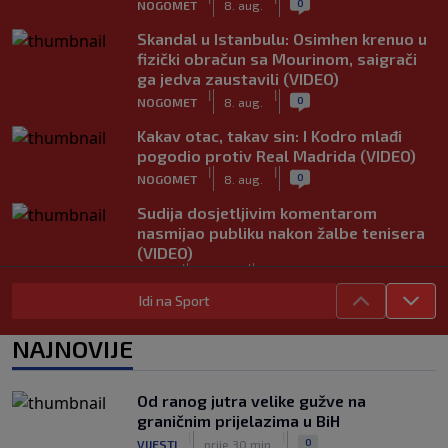
0
NOGOMET
8. aug.
Skandal u Istanbulu: Osimhen krenuo u
fizički obračun sa Mourinom, saigrači
ga jedva zaustavili (VIDEO)
|
|
0
NOGOMET
8. aug.
Kakav otac, takav sin: I Kodro mlađi
pogodio protiv Real Madrida (VIDEO)
|
|
0
NOGOMET
8. aug.
Sudija dosjetljivim komentarom
nasmijao publiku nakon žalbe tenisera
(VIDEO)
|
|
0
TENIS
8. aug.
Idi na Sport
Haos u Irskoj: Navijač utrčao na teren i
nasrnuo na gostujuće fudbalere
NAJNOVIJE
(VIDEO)
|
|
0
NOGOMET
8. aug.
Od ranog jutra velike gužve na
Rivalstvo je ostalo po strani: Real
graničnim prijelazima u BiH
Madrid se oglasio nakon teškog
|
|
0
VIJESTI
prije 30 min
gubitka Lionela Messija