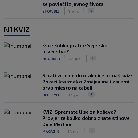
se povlači iz javnog života
|
|
0
SHOWBIZ
4. aug.
N1 KVIZ
Kviz: Koliko pratite Svjetsko
prvenstvo?
|
|
1
NOGOMET
22. jun.
Skrati vrijeme do utakmice uz naš kviz:
Pokaži šta znaš o Zmajevima i zauzmi
prvo mjesto na tabeli
|
|
1
LIFESTYLE
12. jun.
KVIZ: Spremate li se za Koševo?
Provjerite koliko dobro znate stihove
Dine Merlina
|
|
1
MAGAZIN
31. mar.