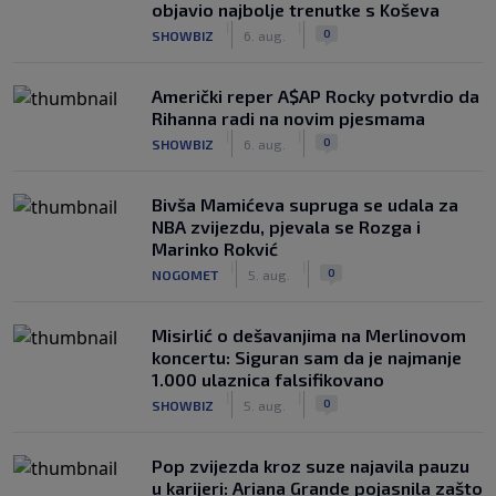
objavio najbolje trenutke s Koševa
|
|
0
SHOWBIZ
6. aug.
Američki reper A$AP Rocky potvrdio da
Rihanna radi na novim pjesmama
|
|
0
SHOWBIZ
6. aug.
Bivša Mamićeva supruga se udala za
NBA zvijezdu, pjevala se Rozga i
Marinko Rokvić
|
|
0
NOGOMET
5. aug.
Misirlić o dešavanjima na Merlinovom
koncertu: Siguran sam da je najmanje
1.000 ulaznica falsifikovano
|
|
0
SHOWBIZ
5. aug.
Pop zvijezda kroz suze najavila pauzu
u karijeri: Ariana Grande pojasnila zašto