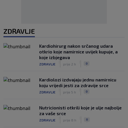
ZDRAVLJE
Kardiohirurg nakon srčanog udara
otkrio koje namirnice uvijek kupuje, a
koje izbjegava
|
|
0
ZDRAVLJE
prije 2 h
Kardiolozi izdvajaju jednu namirnicu
koju vrijedi jesti za zdravije srce
|
|
0
ZDRAVLJE
prije 5 h
Nutricionisti otkrili koje je ulje najbolje
za vaše srce
|
|
0
ZDRAVLJE
prije 8 h