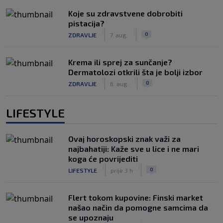
Koje su zdravstvene dobrobiti
pistacija?
|
|
0
ZDRAVLJE
7. aug.
Krema ili sprej za sunčanje?
Dermatolozi otkrili šta je bolji izbor
|
|
0
ZDRAVLJE
6. aug.
LIFESTYLE
Ovaj horoskopski znak važi za
najbahatiji: Kaže sve u lice i ne mari
koga će povrijediti
|
|
0
LIFESTYLE
prije 3 h
Flert tokom kupovine: Finski market
našao način da pomogne samcima da
se upoznaju