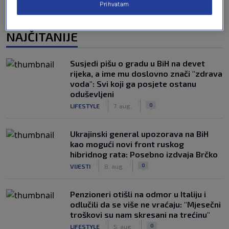
Prihvatam
NAJČITANIJE
Susjedi pišu o gradu u BiH na devet
rijeka, a ime mu doslovno znači "zdrava
voda": Svi koji ga posjete ostanu
oduševljeni
|
|
0
LIFESTYLE
7. aug.
Ukrajinski general upozorava na BiH
kao mogući novi front ruskog
hibridnog rata: Posebno izdvaja Brčko
|
|
0
VIJESTI
8. aug.
Penzioneri otišli na odmor u Italiju i
odlučili da se više ne vraćaju: "Mjesečni
troškovi su nam skresani na trećinu"
|
|
0
LIFESTYLE
5. aug.