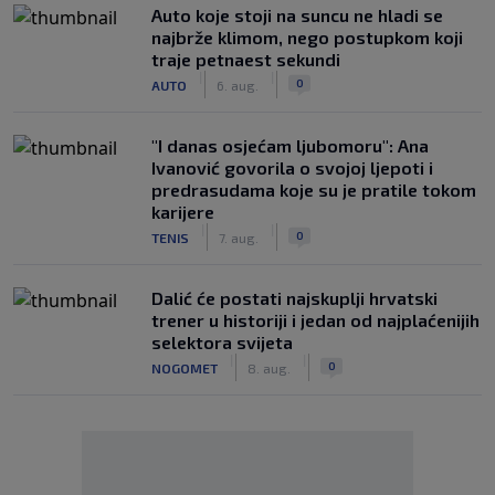
Auto koje stoji na suncu ne hladi se
najbrže klimom, nego postupkom koji
traje petnaest sekundi
|
|
0
AUTO
6. aug.
"I danas osjećam ljubomoru": Ana
Ivanović govorila o svojoj ljepoti i
predrasudama koje su je pratile tokom
karijere
|
|
0
TENIS
7. aug.
Dalić će postati najskuplji hrvatski
trener u historiji i jedan od najplaćenijih
selektora svijeta
|
|
0
NOGOMET
8. aug.