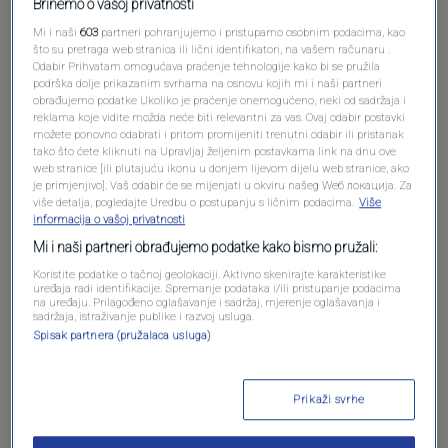
Brinemo o vašoj privatnosti
Mi i naši
603
partneri pohranjujemo i pristupamo osobnim podacima, kao
što su pretraga web stranica ili lični identifikatori, na vašem računaru .
Odabir Prihvatam omogućava praćenje tehnologije kako bi se pružila
podrška dolje prikazanim svrhama na osnovu kojih mi i naši partneri
obrađujemo podatke Ukoliko je praćenje onemogućeno, neki od sadržaja i
Oglas
reklama koje vidite možda neće biti relevantni za vas. Ovaj odabir postavki
možete ponovno odabrati i pritom promijeniti trenutni odabir ili pristanak
tako što ćete kliknuti na Upravljaj željenim postavkama link na dnu ove
web stranice [ili plutajuću ikonu u donjem lijevom dijelu web stranice, ako
je primjenjivo]. Vaš odabir će se mijenjati u okviru našeg Wеб локација. Za
više detalja, pogledajte Uredbu o postupanju s ličnim podacima.
Više
informacija o vašoj privatnosti
Mi i naši partneri obrađujemo podatke kako bismo pružali:
Koristite podatke o tačnoj geolokaciji. Aktivno skenirajte karakteristike
uređaja radi identifikacije. Spremanje podataka i/ili pristupanje podacima
na uređaju. Prilagođeno oglašavanje i sadržaj, mjerenje oglašavanja i
sadržaja, istraživanje publike i razvoj usluga.
Spisak partnera (pružalaca usluga)
Oglas
Prikaži svrhe