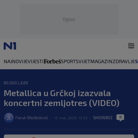
Oglas
NAJNOVIJE
VIJESTI
SPORT
SVIJET
MAGAZIN
ZDRAVLJE
80.000 LJUDI
Metallica u Grčkoj izazvala
koncertni zemljotres (VIDEO)
0
Faruk Međedović
SHOWBIZ
|
13. maj. 2026. 15:59
|
|