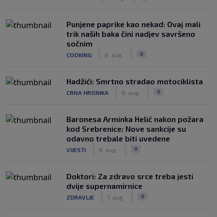
Punjene paprike kao nekad: Ovaj mali
trik naših baka čini nadjev savršeno
sočnim
|
|
0
COOKING
8. aug.
Hadžići: Smrtno stradao motociklista
|
|
0
CRNA HRONIKA
8. aug.
Baronesa Arminka Helić nakon požara
kod Srebrenice: Nove sankcije su
odavno trebale biti uvedene
|
|
0
VIJESTI
8. aug.
Doktori: Za zdravo srce treba jesti
dvije supernamirnice
|
|
0
ZDRAVLJE
7. aug.