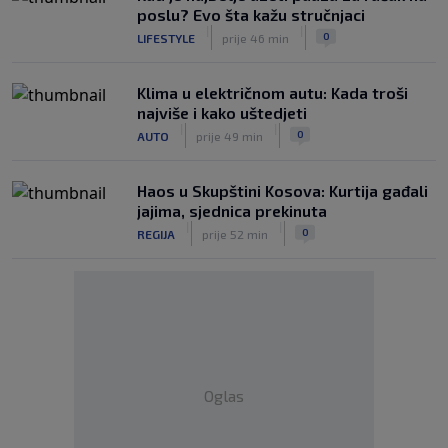
poslu? Evo šta kažu stručnjaci
|
|
0
LIFESTYLE
prije 46 min
Klima u električnom autu: Kada troši
najviše i kako uštedjeti
|
|
0
AUTO
prije 49 min
Haos u Skupštini Kosova: Kurtija gađali
jajima, sjednica prekinuta
|
|
0
REGIJA
prije 52 min
Oglas