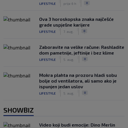
|
|
0
LIFESTYLE
prije 6 h
Ova 3 horoskopska znaka najčešće
grade uspješne karijere
|
|
0
LIFESTYLE
7. aug.
Zaboravite na velike račune: Rashladite
dom pametnije, jeftinije i bez klime
|
|
0
LIFESTYLE
5. aug.
Mokra plahta na prozoru hladi sobu
bolje od ventilatora, ali samo ako je
ispunjen jedan uslov
|
|
0
LIFESTYLE
5. aug.
SHOWBIZ
Video koji budi emocije: Dino Merlin