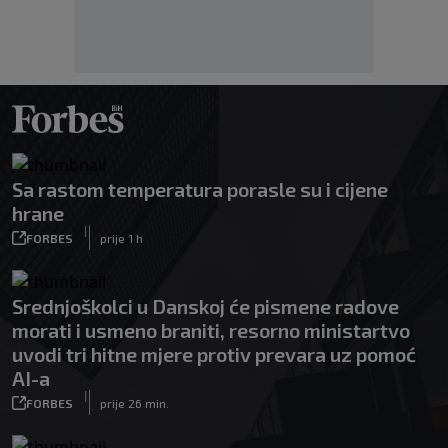
Sa rastom temperatura porasle su i cijene
hrane
|
FORBES
prije 1 h
Srednjoškolci u Danskoj će pismene radove
morati i usmeno braniti, resorno ministartvo
uvodi tri hitne mjere protiv prevara uz pomoć
AI-a
|
FORBES
prije 26 min.