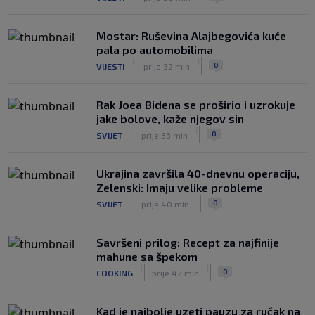
|
|
0
NOGOMET
8. aug.
Mostar: Ruševina Alajbegovića kuće
pala po automobilima
|
|
0
VIJESTI
prije 32 min
Rak Joea Bidena se proširio i uzrokuje
jake bolove, kaže njegov sin
|
|
0
SVIJET
prije 36 min
Ukrajina završila 40-dnevnu operaciju,
Zelenski: Imaju velike probleme
|
|
0
SVIJET
prije 40 min
Savršeni prilog: Recept za najfinije
mahune sa špekom
|
|
0
COOKING
prije 42 min
Kad je najbolje uzeti pauzu za ručak na