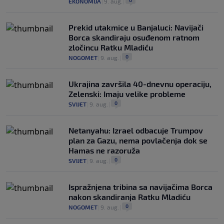
EKONOMIJA
|
9. aug.
|
Prekid utakmice u Banjaluci: Navijači
Borca skandiraju osuđenom ratnom
zločincu Ratku Mladiću
0
NOGOMET
|
9. aug.
|
Ukrajina završila 40-dnevnu operaciju,
Zelenski: Imaju velike probleme
0
SVIJET
|
9. aug.
|
Netanyahu: Izrael odbacuje Trumpov
plan za Gazu, nema povlačenja dok se
Hamas ne razoruža
0
SVIJET
|
9. aug.
|
Ispražnjena tribina sa navijačima Borca
nakon skandiranja Ratku Mladiću
0
NOGOMET
|
9. aug.
|