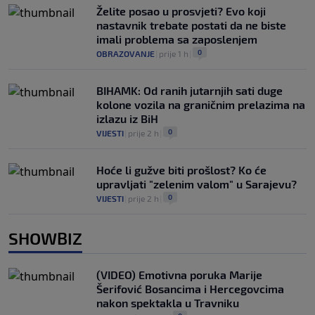
Želite posao u prosvjeti? Evo koji
nastavnik trebate postati da ne biste
imali problema sa zaposlenjem
0
OBRAZOVANJE
|
prije 1 h
|
BIHAMK: Od ranih jutarnjih sati duge
kolone vozila na graničnim prelazima na
izlazu iz BiH
0
VIJESTI
|
prije 2 h
|
Hoće li gužve biti prošlost? Ko će
upravljati "zelenim valom" u Sarajevu?
0
VIJESTI
|
prije 2 h
|
SHOWBIZ
(VIDEO) Emotivna poruka Marije
Šerifović Bosancima i Hercegovcima
nakon spektakla u Travniku