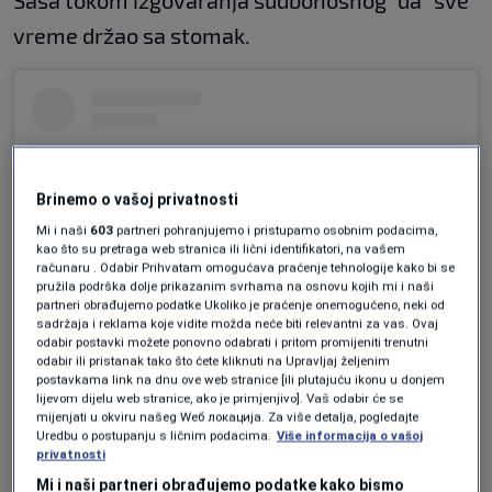
vreme držao sa stomak.
Brinemo o vašoj privatnosti
Mi i naši
603
partneri pohranjujemo i pristupamo osobnim podacima,
kao što su pretraga web stranica ili lični identifikatori, na vašem
računaru . Odabir Prihvatam omogućava praćenje tehnologije kako bi se
pružila podrška dolje prikazanim svrhama na osnovu kojih mi i naši
partneri obrađujemo podatke Ukoliko je praćenje onemogućeno, neki od
sadržaja i reklama koje vidite možda neće biti relevantni za vas. Ovaj
odabir postavki možete ponovno odabrati i pritom promijeniti trenutni
odabir ili pristanak tako što ćete kliknuti na Upravljaj željenim
postavkama link na dnu ove web stranice [ili plutajuću ikonu u donjem
Pogledajte ovu objavu na Instagramu.
lijevom dijelu web stranice, ako je primjenjivo]. Vaš odabir će se
mijenjati u okviru našeg Wеб локација. Za više detalja, pogledajte
Uredbu o postupanju s ličnim podacima.
Više informacija o vašoj
privatnosti
Mi i naši partneri obrađujemo podatke kako bismo