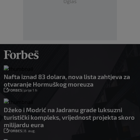
Oglas
Nafta iznad 83 dolara, nova lista zahtjeva za
otvaranje Hormuškog moreuza
FORBES
|
prije 1 h
Džeko i Modrić na Jadranu grade luksuzni
turistički kompleks, vrijednost projekta skoro
milijardu eura
FORBES
|
8. aug.