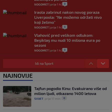
0
NOGOMET
|
prije 1 h
|
Iraola zabrinut nakon novog poraza
Liverpoola: "Ne možemo održati nivo
koji želimo"
0
NOGOMET
|
prije 1 h
|
Vlahović pred velikom odlukom:
Beşiktaş mu nudi 10 miliona eura po
sezoni
0
NOGOMET
|
prije 1 h
|
Kako je Gianni Infantino uspio uništiti
Mundijal: Od fudbala do Trumpa,
Idi na Sport
milijardi i rata s UEFA-om
0
NOGOMET
|
prije 2 h
|
NAJNOVIJE
Zrinjski pobjedom nad povratnikom u
elitu otvorio sezonu: Čelik pružio snažan
Tajfun pogodio Kinu: Evakuirano više od
otpor Pod Bijelim brijegom
milion ljudi, otkazano 1400 letova
0
NOGOMET
|
9. aug.
|
0
SVIJET
|
prije 17 min
|