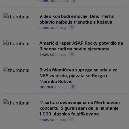
0
SHOWBIZ
|
prije 4 h
|
Video koji budi emocije: Dino Merlin
objavio najbolje trenutke s Koševa
0
SHOWBIZ
|
6. aug.
|
Američki reper A$AP Rocky potvrdio da
Rihanna radi na novim pjesmama
0
SHOWBIZ
|
6. aug.
|
Bivša Mamićeva supruga se udala za
NBA zvijezdu, pjevala se Rozga i
Marinko Rokvić
0
NOGOMET
|
5. aug.
|
Misirlić o dešavanjima na Merlinovom
koncertu: Siguran sam da je najmanje
1.000 ulaznica falsifikovano
0
SHOWBIZ
|
5. aug.
|