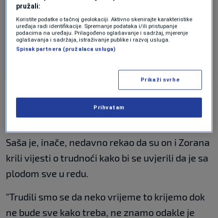
pružali:
Koristite podatke o tačnoj geolokaciji. Aktivno skenirajte karakteristike
uređaja radi identifikacije. Spremanje podataka i/ili pristupanje
podacima na uređaju. Prilagođeno oglašavanje i sadržaj, mjerenje
oglašavanja i sadržaja, istraživanje publike i razvoj usluga.
Spisak partnera (pružalaca usluga)
Objavu dijeli NASLOVNE STRANE 365 (@naslovnestrane365)
Prikaži svrhe
Saša Kovačević i Zorana nisu skidali osmijeh sa
lica, dok je dekoracija oko njih bila bajkovita,
Prihvatam
piše
Blic
.
Saša je, inače, nedavno rekao da su on i Zorana
krili vijesti o trudnoći kako bi se uvjerili da je sa
plodom sve u redu.
"Trudili smo se da neko vrijeme to krijemo dok
ne bude sve kako treba, ne znamo odakle je