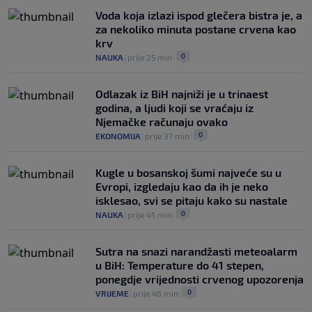
Voda koja izlazi ispod glečera bistra je, a
za nekoliko minuta postane crvena kao
krv
0
NAUKA
|
prije 25 min
|
Odlazak iz BiH najniži je u trinaest
godina, a ljudi koji se vraćaju iz
Njemačke računaju ovako
0
EKONOMIJA
|
prije 37 min
|
Kugle u bosanskoj šumi najveće su u
Evropi, izgledaju kao da ih je neko
isklesao, svi se pitaju kako su nastale
0
NAUKA
|
prije 45 min
|
Sutra na snazi narandžasti meteoalarm
u BiH: Temperature do 41 stepen,
ponegdje vrijednosti crvenog upozorenja
0
VRIJEME
|
prije 46 min
|