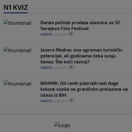
N1 KVIZ
Danas počinje prodaja ulaznica za 32.
Sarajevo Film Festival
0
VIJESTI
|
prije 1 h
|
Jezero Modrac ima ogroman turistički
potencijal, ali godinama čeka svoju
šansu: Šta koči razvoj?
0
VIJESTI
|
prije 2 h
|
BIHAMK: Od ranih jutarnjih sati duge
kolone vozila na graničnim prelazima na
izlazu iz BiH
0
VIJESTI
|
prije 2 h
|