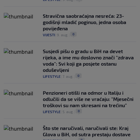
Stravična saobraćajna nesreća: 23-
godišnji mladić poginuo, jedna osoba
povijeđena
0
VIJESTI
|
9. aug.
|
Susjedi pišu o gradu u BiH na devet
rijeka, a ime mu doslovno znači "zdrava
voda": Svi koji ga posjete ostanu
oduševljeni
0
LIFESTYLE
|
7. aug.
|
Penzioneri otišli na odmor u Italiju i
odlučili da se više ne vraćaju: "Mjesečni
troškovi su nam skresani na trećinu"
0
LIFESTYLE
|
5. aug.
|
Što ste naručivali, naručivali ste: Kraj
Glova u BiH, od sutra prestaju dostave
0