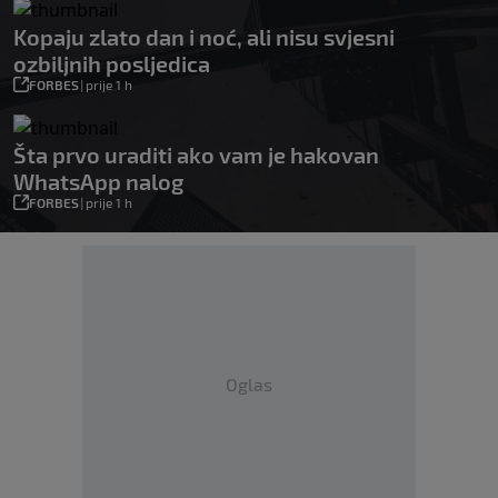
Kopaju zlato dan i noć, ali nisu svjesni
ozbiljnih posljedica
FORBES
|
prije 1 h
Šta prvo uraditi ako vam je hakovan
WhatsApp nalog
FORBES
|
prije 1 h
Oglas