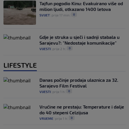
Tajfun pogodio Kinu: Evakuirano više od
milion ljudi, otkazano 1400 letova
0
SVIJET
|
prije 17 min
|
Gdje je struka u sječi i sadnji stabala u
Sarajevu?: "Nedostaje komunikacije"
0
VIJESTI
|
prije 2 h
|
LIFESTYLE
Danas počinje prodaja ulaznica za 32.
Sarajevo Film Festival
0
VIJESTI
|
prije 1 h
|
Vrućine ne prestaju: Temperature i dalje
do 40 stepeni Celzijusa
0
VRIJEME
|
prije 1 h
|