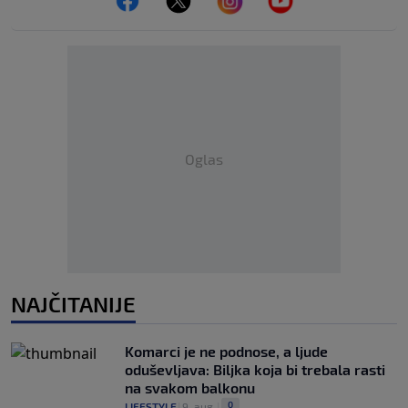
Oglas
NAJČITANIJE
Komarci je ne podnose, a ljude
oduševljava: Biljka koja bi trebala rasti
na svakom balkonu
0
LIFESTYLE
|
9. aug.
|