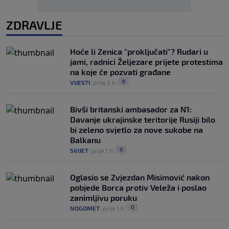
ZDRAVLJE
Hoće li Zenica "proključati"? Rudari u
jami, radnici Željezare prijete protestima
na koje će pozvati građane
0
VIJESTI
|
prije 2 h
|
Bivši britanski ambasador za N1:
Davanje ukrajinske teritorije Rusiji bilo
bi zeleno svjetlo za nove sukobe na
Balkanu
0
SVIJET
|
prije 1 h
|
Oglasio se Zvjezdan Misimović nakon
pobjede Borca protiv Veleža i poslao
zanimljivu poruku
0
NOGOMET
|
prije 1 h
|