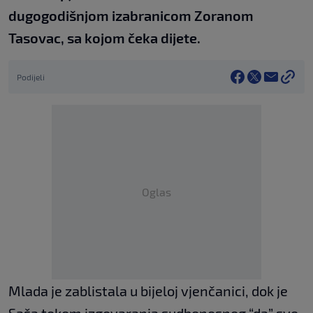
dugogodišnjom izabranicom Zoranom
Tasovac, sa kojom čeka dijete.
Podijeli
Oglas
Mlada je zablistala u bijeloj vjenčanici, dok je
Saša tokom izgovaranja sudbonosnog “da” sve