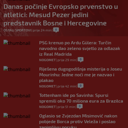
Danas počinje Evropsko prvenstvo u
atletici: Mesud Pezer jedini
predstavnik Bosne i Hercegovine
0
OSTALI SPORTOVI
|
prije 24 min
|
PSG krenuo po Ardu Gülera: Turčin
navodno dao zeleno svjetlo za odlazak
iz Real Madrida
0
NOGOMET
|
prije 29 min
|
Riješena dugogodišnja misterija o Joseu
Mourinhu: Jedne noći me je nazvao i
plakao
0
NOGOMET
|
prije 42 min
|
Tottenham ide po Savinha: Spursi
spremili oko 70 miliona eura za Brazilca
0
NOGOMET
|
prije 51 min
|
Oglasio se Zvjezdan Misimović nakon
pobjede Borca protiv Veleža i poslao
zanimljivu poruku