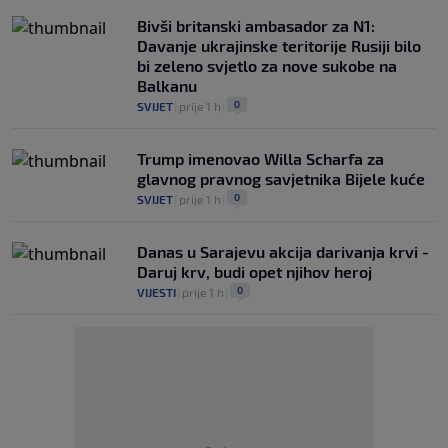
Bivši britanski ambasador za N1:
Davanje ukrajinske teritorije Rusiji bilo
bi zeleno svjetlo za nove sukobe na
Balkanu
0
SVIJET
|
prije 1 h
|
Trump imenovao Willa Scharfa za
glavnog pravnog savjetnika Bijele kuće
0
SVIJET
|
prije 1 h
|
Danas u Sarajevu akcija darivanja krvi -
Daruj krv, budi opet njihov heroj
0
VIJESTI
|
prije 1 h
|