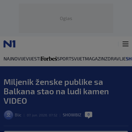
Oglas
NAJNOVIJE
VIJESTI
SPORT
SVIJET
MAGAZIN
ZDRAVLJE
SH
Miljenik ženske publike sa
Balkana stao na ludi kamen
VIDEO
0
Blic
SHOWBIZ
|
07. jun. 2026. 07:52
|
|