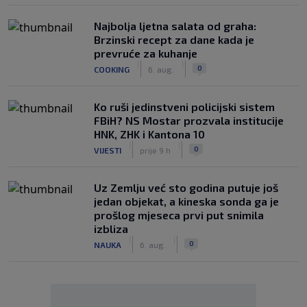
Najbolja ljetna salata od graha:
Brzinski recept za dane kada je
prevruće za kuhanje
|
|
0
COOKING
6. aug.
Ko ruši jedinstveni policijski sistem
FBiH? NS Mostar prozvala institucije
HNK, ZHK i Kantona 10
|
|
0
VIJESTI
prije 9 h
Uz Zemlju već sto godina putuje još
jedan objekat, a kineska sonda ga je
prošlog mjeseca prvi put snimila
izbliza
|
|
0
NAUKA
6. aug.