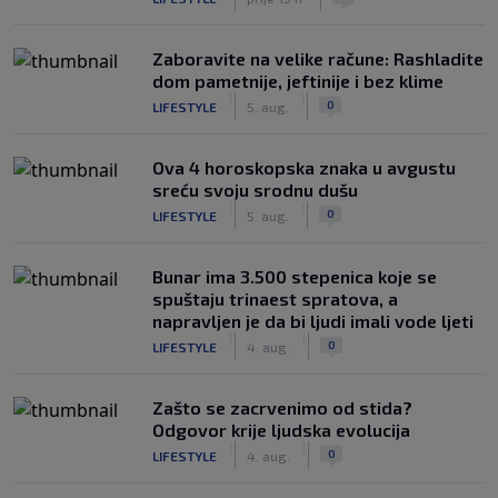
Zaboravite na velike račune: Rashladite
dom pametnije, jeftinije i bez klime
|
|
0
LIFESTYLE
5. aug.
Ova 4 horoskopska znaka u avgustu
sreću svoju srodnu dušu
|
|
0
LIFESTYLE
5. aug.
Bunar imа 3.500 stepenica koje se
spuštaju trinaest spratova, a
napravljen je da bi ljudi imali vode ljeti
|
|
0
LIFESTYLE
4. aug.
Zašto se zacrvenimo od stida?
Odgovor krije ljudska evolucija
|
|
0
LIFESTYLE
4. aug.