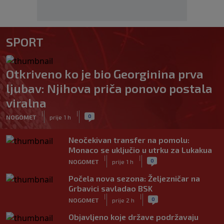
SPORT
Otkriveno ko je bio Georginina prva
ljubav: Njihova priča ponovo postala
viralna
|
|
0
NOGOMET
prije 1 h
Neočekivan transfer na pomolu:
Monaco se uključio u utrku za Lukakua
|
|
0
NOGOMET
prije 1 h
Počela nova sezona: Željezničar na
Grbavici savladao BSK
|
|
0
NOGOMET
prije 2 h
Objavljeno koje države podržavaju