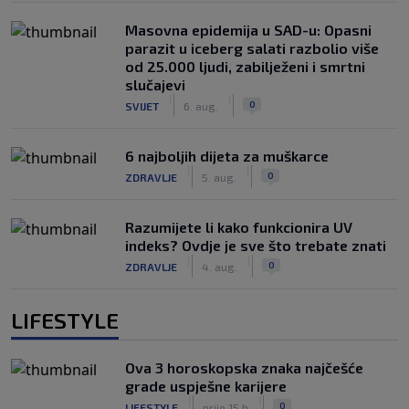
Masovna epidemija u SAD-u: Opasni
parazit u iceberg salati razbolio više
od 25.000 ljudi, zabilježeni i smrtni
slučajevi
|
|
0
SVIJET
6. aug.
6 najboljih dijeta za muškarce
|
|
0
ZDRAVLJE
5. aug.
Razumijete li kako funkcionira UV
indeks? Ovdje je sve što trebate znati
|
|
0
ZDRAVLJE
4. aug.
LIFESTYLE
Ova 3 horoskopska znaka najčešće
grade uspješne karijere
|
|
0
LIFESTYLE
prije 15 h