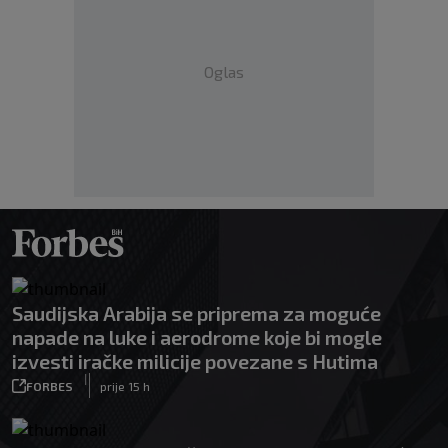
Oglas
Saudijska Arabija se priprema za moguće
napade na luke i aerodrome koje bi mogle
izvesti iračke milicije povezane s Hutima
|
FORBES
prije 15 h