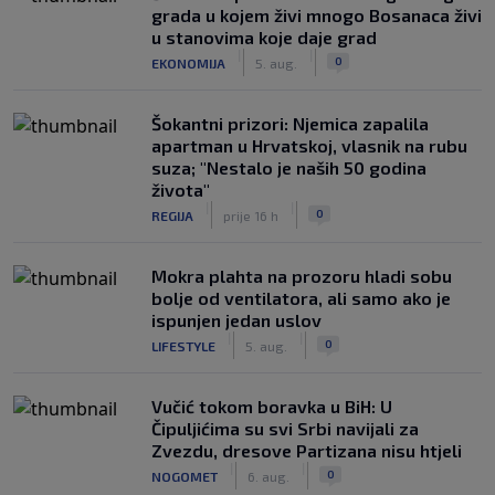
grada u kojem živi mnogo Bosanaca živi
u stanovima koje daje grad
|
|
0
EKONOMIJA
5. aug.
Šokantni prizori: Njemica zapalila
apartman u Hrvatskoj, vlasnik na rubu
suza; "Nestalo je naših 50 godina
života"
|
|
0
REGIJA
prije 16 h
Mokra plahta na prozoru hladi sobu
bolje od ventilatora, ali samo ako je
ispunjen jedan uslov
|
|
0
LIFESTYLE
5. aug.
Vučić tokom boravka u BiH: U
Čipuljićima su svi Srbi navijali za
Zvezdu, dresove Partizana nisu htjeli
|
|
0
NOGOMET
6. aug.