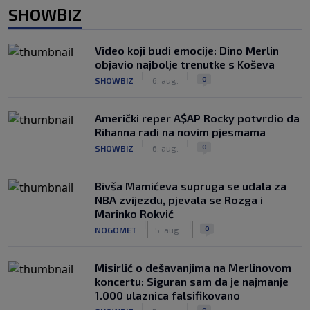
SHOWBIZ
Video koji budi emocije: Dino Merlin
objavio najbolje trenutke s Koševa
|
|
0
SHOWBIZ
6. aug.
Američki reper A$AP Rocky potvrdio da
Rihanna radi na novim pjesmama
|
|
0
SHOWBIZ
6. aug.
Bivša Mamićeva supruga se udala za
NBA zvijezdu, pjevala se Rozga i
Marinko Rokvić
|
|
0
NOGOMET
5. aug.
Misirlić o dešavanjima na Merlinovom
koncertu: Siguran sam da je najmanje
1.000 ulaznica falsifikovano
|
|
0