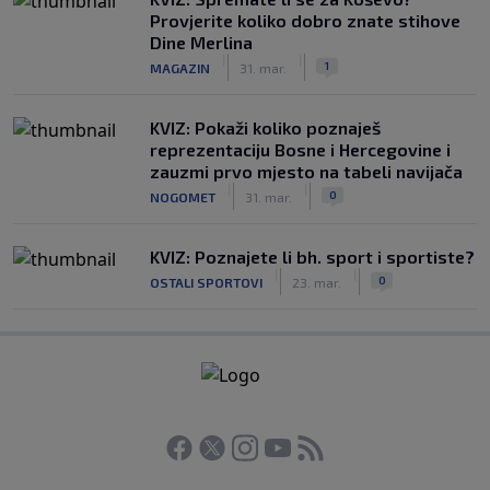
Provjerite koliko dobro znate stihove
Dine Merlina
|
|
1
MAGAZIN
31. mar.
KVIZ: Pokaži koliko poznaješ
reprezentaciju Bosne i Hercegovine i
zauzmi prvo mjesto na tabeli navijača
|
|
0
NOGOMET
31. mar.
KVIZ: Poznajete li bh. sport i sportiste?
|
|
0
OSTALI SPORTOVI
23. mar.