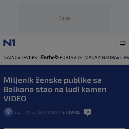
Oglas
NAJNOVIJE
VIJESTI
SPORT
SVIJET
MAGAZIN
ZDRAVLJE
Miljenik ženske publike sa
Balkana stao na ludi kamen
VIDEO
0
Blic
SHOWBIZ
|
07. jun. 2026. 07:52
|
|