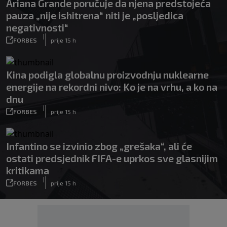
Ariana Grande poručuje da njena predstojeća
pauza „nije ishitrena“ niti je „posljedica
negativnosti“
|
FORBES
prije 15 h
Kina podigla globalnu proizvodnju nuklearne
energije na rekordni nivo: Ko je na vrhu, a ko na
dnu
|
FORBES
prije 15 h
Infantino se izvinio zbog „grešaka“, ali će
ostati predsjednik FIFA-e uprkos sve glasnijim
kritikama
|
FORBES
prije 15 h