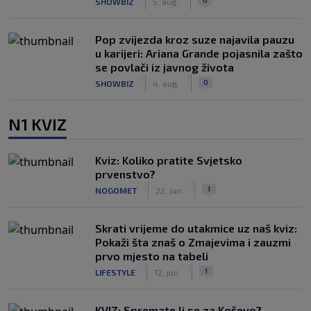
SHOWBIZ
5. aug.
Pop zvijezda kroz suze najavila pauzu
u karijeri: Ariana Grande pojasnila zašto
se povlači iz javnog života
|
|
0
SHOWBIZ
4. aug.
N1 KVIZ
Kviz: Koliko pratite Svjetsko
prvenstvo?
|
|
1
NOGOMET
22. jun.
Skrati vrijeme do utakmice uz naš kviz:
Pokaži šta znaš o Zmajevima i zauzmi
prvo mjesto na tabeli
|
|
1
LIFESTYLE
12. jun.
KVIZ: Spremate li se za Koševo?