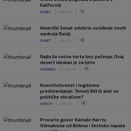
se pitaju gdje je i šta radi (VIDEO)
Kaliforniji
|
|
0
OSTALI SPORTOVI
prije 6 h
|
|
0
SVIJET
prije 1 h
Američki Senat odobrio uvođenje novih
sankcija Rusiji
|
|
0
SVIJET
prije 1 h
Najbrža voćna torta bez pečenja: Ovaj
desert idealan je za ljeto
|
|
0
COOKING
prije 1 h
Konstitutivnost i legitimno
predstavljanje: Temelj BiH ili alat za
političke obračune?
|
|
0
VIJESTI
prije 2 h
Procurio govor Kamale Harris:
Odmaknula od Bidena i žestoko napala