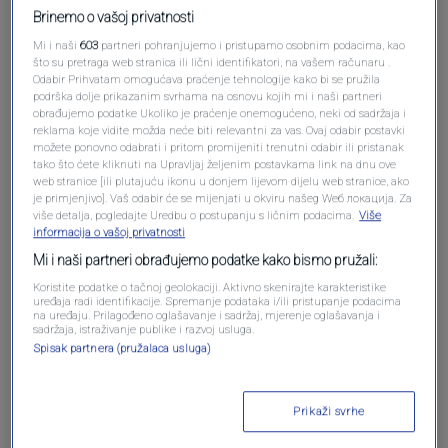
Brinemo o vašoj privatnosti
Mi i naši
603
partneri pohranjujemo i pristupamo osobnim podacima, kao
Oglas
što su pretraga web stranica ili lični identifikatori, na vašem računaru .
Odabir Prihvatam omogućava praćenje tehnologije kako bi se pružila
podrška dolje prikazanim svrhama na osnovu kojih mi i naši partneri
obrađujemo podatke Ukoliko je praćenje onemogućeno, neki od sadržaja i
reklama koje vidite možda neće biti relevantni za vas. Ovaj odabir postavki
možete ponovno odabrati i pritom promijeniti trenutni odabir ili pristanak
tako što ćete kliknuti na Upravljaj željenim postavkama link na dnu ove
web stranice [ili plutajuću ikonu u donjem lijevom dijelu web stranice, ako
je primjenjivo]. Vaš odabir će se mijenjati u okviru našeg Wеб локација. Za
više detalja, pogledajte Uredbu o postupanju s ličnim podacima.
Više
informacija o vašoj privatnosti
Mi i naši partneri obrađujemo podatke kako bismo pružali:
Koristite podatke o tačnoj geolokaciji. Aktivno skenirajte karakteristike
uređaja radi identifikacije. Spremanje podataka i/ili pristupanje podacima
Oglas
na uređaju. Prilagođeno oglašavanje i sadržaj, mjerenje oglašavanja i
sadržaja, istraživanje publike i razvoj usluga.
Spisak partnera (pružalaca usluga)
Prikaži svrhe