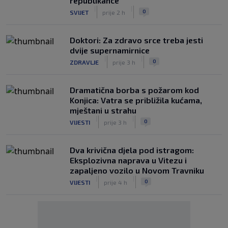
republikance
|
|
0
SVIJET
prije 2 h
Doktori: Za zdravo srce treba jesti
dvije supernamirnice
|
|
0
ZDRAVLJE
prije 3 h
Dramatična borba s požarom kod
Konjica: Vatra se približila kućama,
mještani u strahu
|
|
0
VIJESTI
prije 3 h
Dva krivična djela pod istragom:
Eksplozivna naprava u Vitezu i
zapaljeno vozilo u Novom Travniku
|
|
0
VIJESTI
prije 4 h