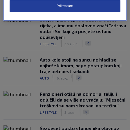
NAJČITANIJE
Prihvatam
Susjedi pišu o gradu u BiH na devet
rijeka, a ime mu doslovno znači "zdrava
voda": Svi koji ga posjete ostanu
oduševljeni
|
|
0
LIFESTYLE
prije 9 h
Auto koje stoji na suncu ne hladi se
najbrže klimom, nego postupkom koji
traje petnaest sekundi
|
|
0
AUTO
6. aug.
Penzioneri otišli na odmor u Italiju i
odlučili da se više ne vraćaju: "Mjesečni
troškovi su nam skresani na trećinu"
|
|
0
LIFESTYLE
5. aug.
Šezdeset posto stanovnika glavnog