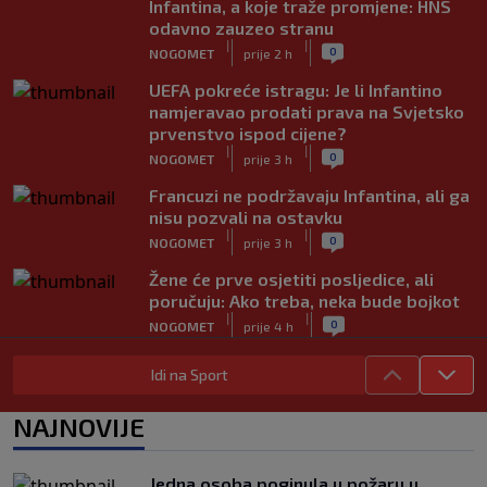
Infantina, a koje traže promjene: HNS
odavno zauzeo stranu
|
|
0
NOGOMET
prije 2 h
UEFA pokreće istragu: Je li Infantino
namjeravao prodati prava na Svjetsko
prvenstvo ispod cijene?
|
|
0
NOGOMET
prije 3 h
Francuzi ne podržavaju Infantina, ali ga
nisu pozvali na ostavku
|
|
0
NOGOMET
prije 3 h
Žene će prve osjetiti posljedice, ali
poručuju: Ako treba, neka bude bojkot
|
|
0
NOGOMET
prije 4 h
Zvanično: Samed Baždar ima novi klub,
Idi na Sport
zadužio broj sa velikom "težinom"
|
|
0
NOGOMET
prije 6 h
NAJNOVIJE
Prije nekoliko godina zaludjela je
internet, a onda nestala iz javnosti: Svi
Jedna osoba poginula u požaru u