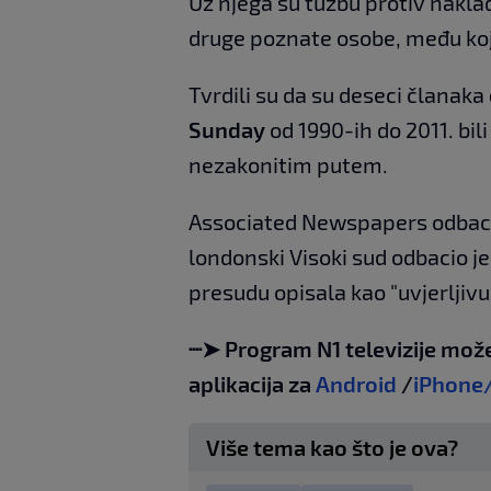
Uz njega su tužbu protiv nakl
druge poznate osobe, među ko
Tvrdili su da su deseci članaka
Sunday
od 1990-ih do 2011. bi
nezakonitim putem.
Associated Newspapers odbacio
londonski Visoki sud odbacio je
presudu opisala kao "uvjerljivu
┈➤ Program N1 televizije može
aplikacija za
Android
/
iPhone
Više tema kao što je ova?