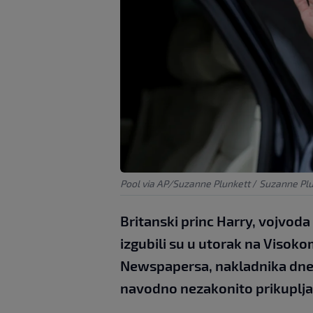
Pool via AP/Suzanne Plunkett
/
Suzanne Plu
Britanski princ Harry, vojvoda
izgubili su u utorak na Visok
Newspapersa, nakladnika dnevn
navodno nezakonito prikupljan