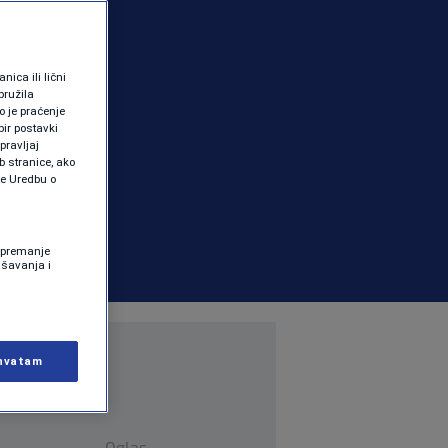
ica ili lični
pružila
 je praćenje
ir postavki
pravljaj
b stranice, ako
te Uredbu o
 Spremanje
ašavanja i
hvatam
Oglas