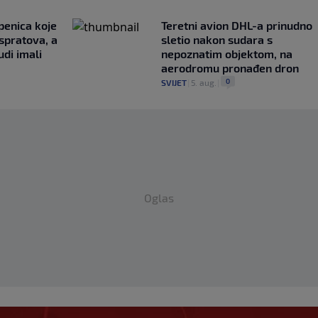
penica koje
Teretni avion DHL-a prinudno
 spratova, a
sletio nakon sudara s
udi imali
nepoznatim objektom, na
aerodromu pronađen dron
0
SVIJET
|
5. aug.
|
Oglas
ivukao pažnju i van