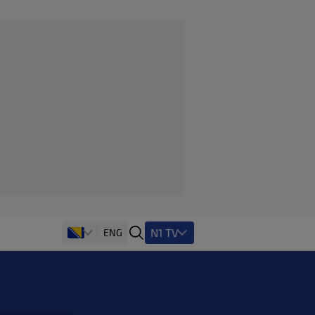
N1 TV
ENG