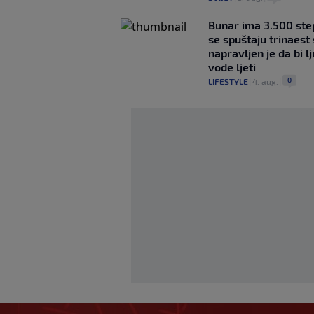
Bunar imа 3.500 ste
se spuštaju trinaest
napravljen je da bi lj
vode ljeti
0
LIFESTYLE
|
4. aug.
|
Borac iz Srbije pr