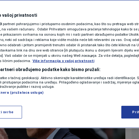
ubio tužbu protiv
KOLUMNE
ly Maila
 vašoj privatnosti
3
partneri pohranjujemo i pristupamo osobnim podacima, kao što su pretraga web stran
PODCAST
ori, na vašem računaru . Odabir Prihvatam omogućava praćenje tehnologije kako bi se 
0
19:03
SHOWBIZ
komentara
|
|
je prikazanim svrhama na osnovu kojih mi i naši partneri obrađujemo podatke Ukoliko
 neki od sadržaja i reklama koje vidite možda neće biti relevantni za vas. Ovaj odab
N1 SPECIJAL
no odabrati i pritom promijeniti trenutni odabir ili pristanak tako što ćete kliknuti na U
tavkama link na dnu ove web stranice [ili plutajuću ikonu u donjem lijevom dijelu we
FENOMENI
vo]. Vaš odabir će se mijenjati u okviru našeg Wеб локација. Za više detalja, pogledaj
Više
s ličnim podacima.
Više informacija o vašoj privatnosti
NEISTRAŽENO
 partneri obrađujemo podatke kako bismo pružali:
datke o tačnoj geolokaciji. Aktivno skenirajte karakteristike uređaja radi identifikacije.
VIRALNO
ili pristupanje podacima na uređaju. Prilagođeno oglašavanje i sadržaj, mjerenje ogl
traživanje publike i razvoj usluga.
tnera (pružalaca usluga)
FOTO
PROMO
ži svrhe
Pri
VIDEO