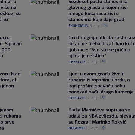
 odmor u
Šezdeset posto stanovnika
e više ne
glavnog grada u kojem živi
roškovi su
mnogo Bosanaca živi u
ćinu"
stanovima koje daje grad
0
EKONOMIJA
|
5. aug.
|
ma na
Ornitologinja otkrila zašto so
u: Siguran
nikad ne treba držati kao kuć
1.000
ljubimce: "Sve što se priča o
no
njima je neistina"
0
LIFESTYLE
|
4. aug.
|
zoru hladi
Ljudi u ovom gradu žive u
tora, ali
rupama iskopanim u brdu, a
n jedan
kad prošire spavaću sobu
ponekad nađu drago kamenje
0
LIFESTYLE
|
2. aug.
|
ljenom
Bivša Mamićeva supruga se
udi rukama
udala za NBA zvijezdu, pjeval
do prve
se Rozga i Marinko Rokvić
na
0
NOGOMET
|
5. aug.
|