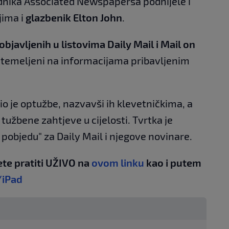
adnika Associated Newspapersa podnijele i
jima i
glazbenik Elton John
.
objavljenih u listovima Daily Mail i Mail on
li temeljeni na informacijama pribavljenim
 je optužbe, nazvavši ih klevetničkima, a
 tužbene zahtjeve u cijelosti. Tvrtka je
 pobjedu" za Daily Mail i njegove novinare.
te pratiti UŽIVO na
ovom linku
kao i putem
/iPad