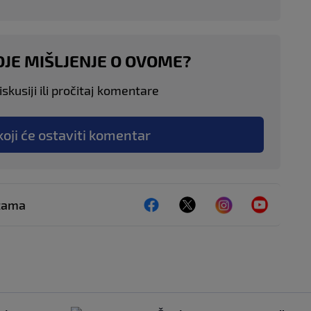
OJE MIŠLJENJE O OVOME?
skusiji ili pročitaj komentare
koji će ostaviti komentar
ežama