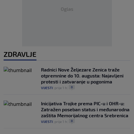
Oglas
ZDRAVLJE
Radnici Nove Željezare Zenica traže
otpremnine do 10. augusta: Najavljeni
protesti i zatvaranje u pogonima
0
VIJESTI
|
prije 1 h
|
Inicijativa Trojke prema PIC-u i OHR-u:
Zatražen poseban status i međunarodna
zaštita Memorijalnog centra Srebrenica
0
VIJESTI
|
prije 1 h
|