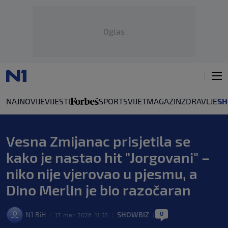
Oglas
NAJNOVIJE
VIJESTI
SPORT
SVIJET
MAGAZIN
ZDRAVLJE
SH
Vesna Zmijanac prisjetila se
kako je nastao hit "Jorgovani" –
niko nije vjerovao u pjesmu, a
Dino Merlin je bio razočaran
0
N1 BiH
SHOWBIZ
|
17. mar. 2026. 11:58
|
|