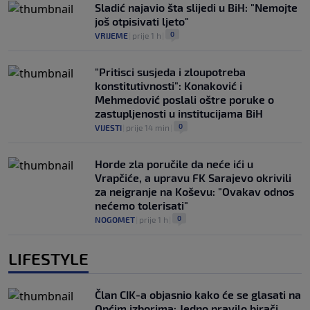
Sladić najavio šta slijedi u BiH: "Nemojte
još otpisivati ljeto"
0
VRIJEME
|
prije 1 h
|
"Pritisci susjeda i zloupotreba
konstitutivnosti": Konaković i
Mehmedović poslali oštre poruke o
zastupljenosti u institucijama BiH
0
VIJESTI
|
prije 14 min
|
Horde zla poručile da neće ići u
Vrapčiće, a upravu FK Sarajevo okrivili
za neigranje na Koševu: "Ovakav odnos
nećemo tolerisati"
0
NOGOMET
|
prije 1 h
|
LIFESTYLE
Član CIK-a objasnio kako će se glasati na
Općim izborima: Jedno pravilo birači