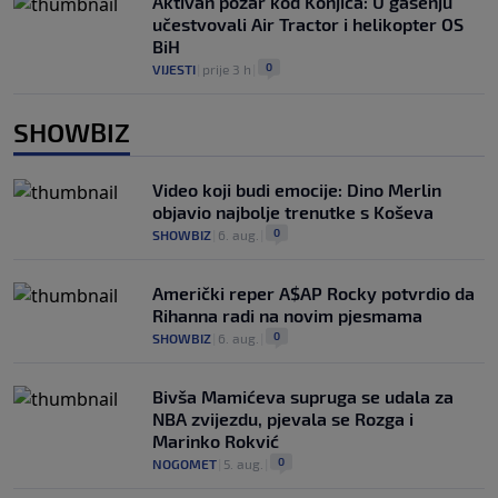
Aktivan požar kod Konjica: U gašenju
učestvovali Air Tractor i helikopter OS
BiH
0
VIJESTI
|
prije 3 h
|
SHOWBIZ
Video koji budi emocije: Dino Merlin
objavio najbolje trenutke s Koševa
0
SHOWBIZ
|
6. aug.
|
Američki reper A$AP Rocky potvrdio da
Rihanna radi na novim pjesmama
0
SHOWBIZ
|
6. aug.
|
Bivša Mamićeva supruga se udala za
NBA zvijezdu, pjevala se Rozga i
Marinko Rokvić
0
NOGOMET
|
5. aug.
|