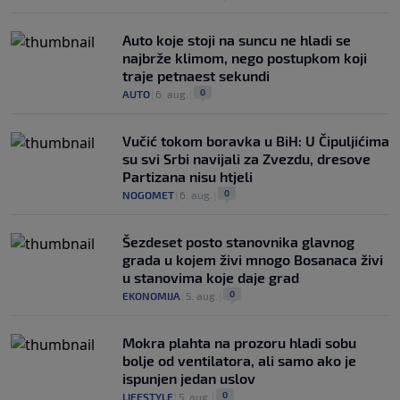
Auto koje stoji na suncu ne hladi se
najbrže klimom, nego postupkom koji
traje petnaest sekundi
0
AUTO
|
6. aug.
|
Vučić tokom boravka u BiH: U Čipuljićima
su svi Srbi navijali za Zvezdu, dresove
Partizana nisu htjeli
0
NOGOMET
|
6. aug.
|
Šezdeset posto stanovnika glavnog
grada u kojem živi mnogo Bosanaca živi
u stanovima koje daje grad
0
EKONOMIJA
|
5. aug.
|
Mokra plahta na prozoru hladi sobu
bolje od ventilatora, ali samo ako je
ispunjen jedan uslov
0
LIFESTYLE
|
5. aug.
|