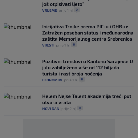
još otpisivati ljeto"
0
VRIJEME
|
prije 1 h
|
Inicijativa Trojke prema PIC-u i OHR-u:
Zatražen poseban status i međunarodna
zaštita Memorijalnog centra Srebrenica
0
VIJESTI
|
prije 1 h
|
Pozitivni trendovi u Kantonu Sarajevo: U
julu zabilježeno više od 112 hiljada
turista i rast broja noćenja
0
EKONOMIJA
|
prije 1 h
|
Helem Nejse Talent akademija treći put
otvara vrata
0
NOVI DAN
|
prije 2 h
|