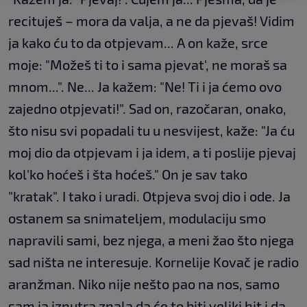
recituješ – mora da valja, a ne da pjevaš! Vidim
ja kako ću to da otpjevam... A on kaže, srce
moje: "Možeš ti to i sama pjevat', ne moraš sa
mnom...". Ne... Ja kažem: "Ne! Ti i ja ćemo ovo
zajedno otpjevati!". Sad on, razočaran, onako,
što nisu svi popadali tu u nesvijest, kaže: "Ja ću
moj dio da otpjevam i ja idem, a ti poslije pjevaj
kol'ko hoćeš i šta hoćeš." On je sav tako
"kratak". I tako i uradi. Otpjeva svoj dio i ode. Ja
ostanem sa snimateljem, modulaciju smo
napravili sami, bez njega, a meni žao što njega
sad ništa ne interesuje. Kornelije Kovač je radio
aranžman. Niko nije nešto pao na nos, samo
sam ja iznutra znala da će to biti veliki hit i da