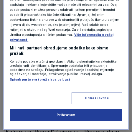
sadržaja i reklama koje vidite možda neće biti relevantni za vas. Ovaj
odabir postavki možete ponovno odabrati i pritom promijeniti trenutni
"Onda je on došao jednog dana, onako, sa
odabir ili pristanak tako što ćete kliknuti na Upravljaj željenim
postavkama link na dnu ove web stranice [ili plutajuću ikonu u donjem
svojim menadžerom na: "Kuc-kuc, ja stig'o, ja
lijevom dijelu web stranice, ako je primjenjivo]. Vaš odabir će se
mijenjati u okviru našeg Wеб локација. Za više detalja, pogledajte
sam donio nešto, donio sam hit", na šta su ovi
Uredbu o postupanju s ličnim podacima.
Više informacija o vašoj
privatnosti
oko mene: "Ma, kakav hit...". Ja ga gledam, pa
Mi i naši partneri obrađujemo podatke kako bismo
nije lud da dođe iz Sarajeva bezveze, mora da
pružali:
ima keca u rukavu, došao je u Beograd samo
Koristite podatke o tačnoj geolokaciji. Aktivno skenirajte karakteristike
uređaja radi identifikacije. Spremanje podataka i/ili pristupanje
zbog mene. Odemo mi u studio, treba mu gitara
podacima na uređaju. Prilagođeno oglašavanje i sadržaj, mjerenje
oglašavanja i sadržaja, istraživanje publike i razvoj usluga.
da odsvira. Bilo je tu ljudi, snimali su nešto.
Spisak partnera (pružalaca usluga)
Sad, on meni pjeva: "Koliko sam puta umro, a ti
me oživjela... Koliki sam pijanac bio, a ti me
Prikaži svrhe
otrijeznila...". Kad, moj menadžer kaže: "To nije
Prihvatam
ništa!" – prisjetila se pjevačica i dodala:
"Kažem ja: "Pjevaj!". Čujem ja... Pjesma, da je