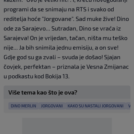
programi da se snimaju na RTS i svako od
reditelja hoće "Jorgovane". Sad muke žive! Dino
ode za Sarajevo... Sutradan, Dino se vraća iz
Sarajeva! On je vrijedan, tačan, ništa mu teško
nije... Ja bih snimila jednu emisiju, a on sve!
Gdje god su ga zvali – svuda je došao! Sjajan
čovjek, perfektan – priznala je Vesna Zmijanac
u podkastu kod Bokija 13.
Više tema kao što je ova?
DINO MERLIN
JORGOVANI
KAKO SU NASTALI JORGOVANI
VE