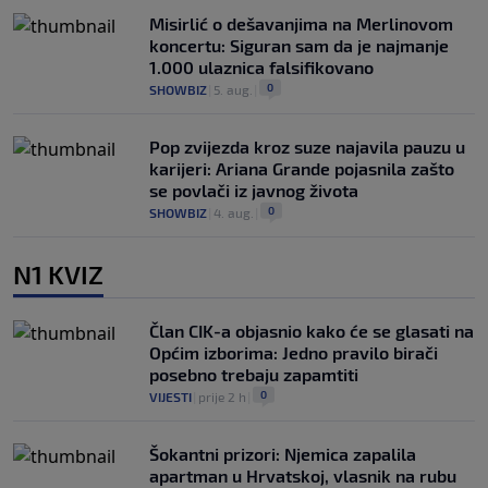
Misirlić o dešavanjima na Merlinovom
koncertu: Siguran sam da je najmanje
1.000 ulaznica falsifikovano
0
SHOWBIZ
|
5. aug.
|
Pop zvijezda kroz suze najavila pauzu u
karijeri: Ariana Grande pojasnila zašto
se povlači iz javnog života
0
SHOWBIZ
|
4. aug.
|
N1 KVIZ
Član CIK-a objasnio kako će se glasati na
Općim izborima: Jedno pravilo birači
posebno trebaju zapamtiti
0
VIJESTI
|
prije 2 h
|
Šokantni prizori: Njemica zapalila
apartman u Hrvatskoj, vlasnik na rubu