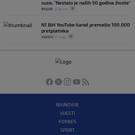
suza; "Nestalo je naših 50 godina života"
0
REGIJA
|
prije 4 h
|
N1 BiH YouTube kanal premašio 100.000
pretplatnika
0
VIJESTI
|
6. aug.
|
NAJNOVIJE
VIJESTI
FORBES
SPORT