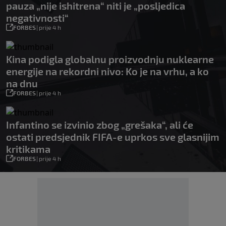
pauza „nije ishitrena“ niti je „posljedica
negativnosti“
FORBES
|
prije 4 h
Kina podigla globalnu proizvodnju nuklearne
energije na rekordni nivo: Ko je na vrhu, a ko
na dnu
FORBES
|
prije 4 h
Infantino se izvinio zbog „grešaka“, ali će
ostati predsjednik FIFA-e uprkos sve glasnijim
kritikama
FORBES
|
prije 4 h