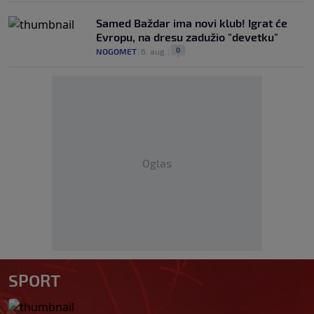
Samed Baždar ima novi klub! Igrat će
Evropu, na dresu zadužio "devetku"
0
NOGOMET
|
6. aug.
|
Oglas
SPORT