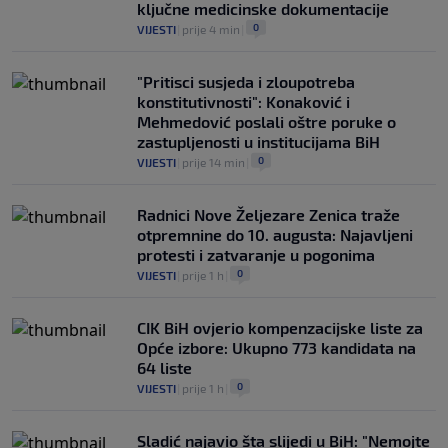
ključne medicinske dokumentacije
0
VIJESTI
|
prije 4 min
|
"Pritisci susjeda i zloupotreba
konstitutivnosti": Konaković i
Mehmedović poslali oštre poruke o
zastupljenosti u institucijama BiH
0
VIJESTI
|
prije 14 min
|
Radnici Nove Željezare Zenica traže
otpremnine do 10. augusta: Najavljeni
protesti i zatvaranje u pogonima
0
VIJESTI
|
prije 1 h
|
CIK BiH ovjerio kompenzacijske liste za
Opće izbore: Ukupno 773 kandidata na
64 liste
0
VIJESTI
|
prije 1 h
|
Sladić najavio šta slijedi u BiH: "Nemojte