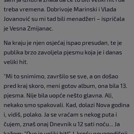
treba vremena. Dobrivoje Marinski i Vlada
Jovanović su mi tad bili menadžeri – ispričala
je Vesna Zmijanac.
Na kraju je njen osjećaj ispao presudan, te je
publika brzo zavoljela pjesmu koja je i danas
veliki hit.
"Mi to snimimo, završilo se sve, a on došao
pred kraj skoro, meni gotov album, ona bila 13.
pjesma. Nije bila uopće nešto glavna. Ali,
nekako smo spakovali. Kad, dolazi Nova godina
i, vidiš, polako. Ja se vraćam s nekog puta i
čujem, znaš onaj Dnevnik u 12 sati noću... Ja
kažem: "Ovo je veliki hit!". I, kreću novogodišnji