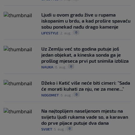
Ljudi u ovom gradu žive u rupama
iskopanim u brdu, a kad prošire spavaću
sobu ponekad nađu drago kamenje
0
LIFESTYLE
|
2. aug.
|
Uz Zemlju već sto godina putuje još
jedan objekat, a kineska sonda ga je
prošlog mjeseca prvi put snimila izbliza
0
NAUKA
|
6. aug.
|
Džeko i Katić više neće biti cimeri: "Sada
će morati kuhati za nju, ne za mene..."
0
NOGOMET
|
6. aug.
|
Na najtoplijem naseljenom mjestu na
svijetu ljudi rukama vade so, a karavan
do prve pijace putuje dva dana
0
SVIJET
|
5. aug.
|