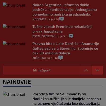
Nakon Argentine, Infantino dobio
podršku i konfederacije: Jednoglasno
ponavljamo podršku predsjedniku
0
NOGOMET
|
prije 2 h
|
Tužne vijesti: Preminuo nekadašnji
prvak Jugoslavije
0
OSTALI SPORTOVI
|
prije 3 h
|
Pravna bitka Luke Dončića i Anamarije
Goltes seli se u Sloveniju: Spominje se
čak 50 miliona dolara
0
KOŠARKA
|
prije 3 h
|
Danas počinje nova sezona šampionata
BiH: Željezničar protiv novajlije na
Idi na Sport
Grbavici
0
NOGOMET
|
prije 3 h
|
NAJNOVIJE
Infantino u jeku brojnih kritika, dobio
javnu podršku jednog nogometnog
Porodica Amire Selimović tvrdi:
saveza, ali i jednu kritiku
Nadležna tužiteljica je donijela naredbu
0
NOGOMET
|
prije 4 h
|
na osnovu vještačenja bez dostavljanja