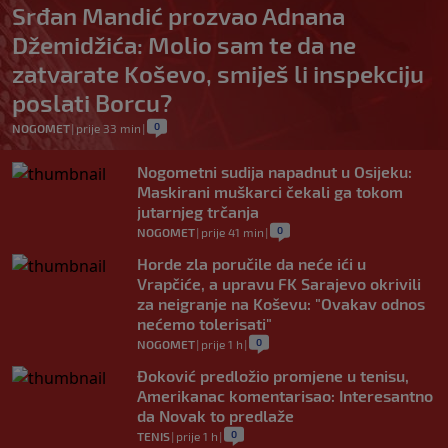
Srđan Mandić prozvao Adnana
Džemidžića: Molio sam te da ne
zatvarate Koševo, smiješ li inspekciju
poslati Borcu?
0
NOGOMET
|
prije 33 min
|
Nogometni sudija napadnut u Osijeku:
Maskirani muškarci čekali ga tokom
jutarnjeg trčanja
0
NOGOMET
|
prije 41 min
|
Horde zla poručile da neće ići u
Vrapčiće, a upravu FK Sarajevo okrivili
za neigranje na Koševu: "Ovakav odnos
nećemo tolerisati"
0
NOGOMET
|
prije 1 h
|
Đoković predložio promjene u tenisu,
Amerikanac komentarisao: Interesantno
da Novak to predlaže
0
TENIS
|
prije 1 h
|