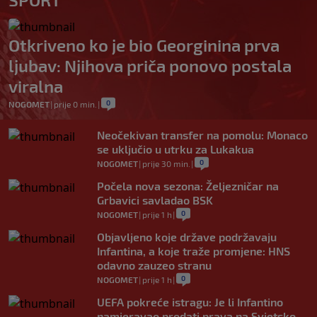
Otkriveno ko je bio Georginina prva
ljubav: Njihova priča ponovo postala
viralna
0
NOGOMET
|
prije 0 min.
|
Neočekivan transfer na pomolu: Monaco
se uključio u utrku za Lukakua
0
NOGOMET
|
prije 30 min.
|
Počela nova sezona: Željezničar na
Grbavici savladao BSK
0
NOGOMET
|
prije 1 h
|
Objavljeno koje države podržavaju
Infantina, a koje traže promjene: HNS
odavno zauzeo stranu
0
NOGOMET
|
prije 1 h
|
UEFA pokreće istragu: Je li Infantino
namjeravao prodati prava na Svjetsko