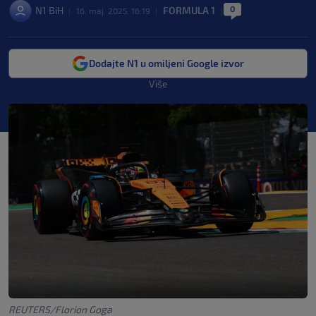
0
N1 BiH
FORMULA 1
|
16. maj. 2025. 16:19
|
|
Dodajte N1 u omiljeni Google izvor
Više
REUTERS/Florion Goga