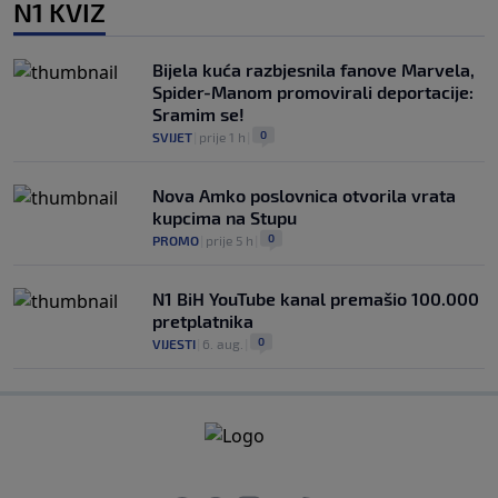
N1 KVIZ
Bijela kuća razbjesnila fanove Marvela,
Spider-Manom promovirali deportacije:
Sramim se!
0
SVIJET
|
prije 1 h
|
Nova Amko poslovnica otvorila vrata
kupcima na Stupu
0
PROMO
|
prije 5 h
|
N1 BiH YouTube kanal premašio 100.000
pretplatnika
0
VIJESTI
|
6. aug.
|