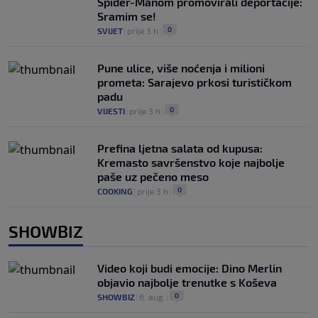
Spider-Manom promovirali deportacije:
Sramim se!
0
SVIJET
|
prije 3 h
|
Pune ulice, više noćenja i milioni
prometa: Sarajevo prkosi turističkom
padu
0
VIJESTI
|
prije 3 h
|
Prefina ljetna salata od kupusa:
Kremasto savršenstvo koje najbolje
paše uz pečeno meso
0
COOKING
|
prije 3 h
|
SHOWBIZ
Video koji budi emocije: Dino Merlin
objavio najbolje trenutke s Koševa
0
SHOWBIZ
|
6. aug.
|