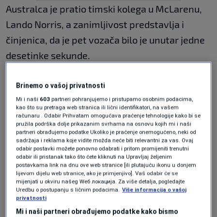
Australca je pratio timski kolega u McLarenu,
Lando Norris, a zanimljivost predstavlja i
činjenica, da je pet vozača bilo je unutar jedne
desetinke sekunde.
George Russell u Mercedesu bio je najbrži,
Brinemo o vašoj privatnosti
tokom prve trećine treninga na najmekšoj C6
Mi i naši
603
partneri pohranjujemo i pristupamo osobnim podacima,
gumi, pola sekunde stekao je prednost ispred
kao što su pretraga web stranica ili lični identifikatori, na vašem
računaru . Odabir Prihvatam omogućava praćenje tehnologije kako bi se
Norrisa.
pružila podrška dolje prikazanim svrhama na osnovu kojih mi i naši
partneri obrađujemo podatke Ukoliko je praćenje onemogućeno, neki od
sadržaja i reklama koje vidite možda neće biti relevantni za vas. Ovaj
Piastri je prednost preuzeo nakon drugih pola
odabir postavki možete ponovno odabrati i pritom promijeniti trenutni
odabir ili pristanak tako što ćete kliknuti na Upravljaj željenim
sata treninga sa 0.054 sekundi bržim
postavkama link na dnu ove web stranice [ili plutajuću ikonu u donjem
lijevom dijelu web stranice, ako je primjenjivo]. Vaš odabir će se
vremenom.
mijenjati u okviru našeg Wеб локација. Za više detalja, pogledajte
Uredbu o postupanju s ličnim podacima.
Više informacija o vašoj
privatnosti
Vodeći u generalnom poretku završio je prvi,
Mi i naši partneri obrađujemo podatke kako bismo