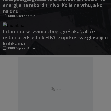
energije na rekordni nivo: Ko je na vrhu, a ko
na dnu
FORBES
|
prije 46 min.
Infantino se izvinio zbog „grešaka“, ali će
ostati predsjednik FIFA-e uprkos sve glasnijim
kritikama
FORBES
|
prije 50 min.
Oglas