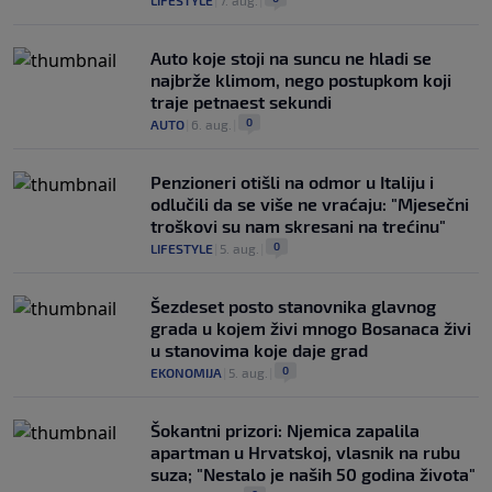
Auto koje stoji na suncu ne hladi se
najbrže klimom, nego postupkom koji
traje petnaest sekundi
0
AUTO
|
6. aug.
|
Penzioneri otišli na odmor u Italiju i
odlučili da se više ne vraćaju: "Mjesečni
troškovi su nam skresani na trećinu"
0
LIFESTYLE
|
5. aug.
|
Šezdeset posto stanovnika glavnog
grada u kojem živi mnogo Bosanaca živi
u stanovima koje daje grad
0
EKONOMIJA
|
5. aug.
|
Šokantni prizori: Njemica zapalila
apartman u Hrvatskoj, vlasnik na rubu
suza; "Nestalo je naših 50 godina života"