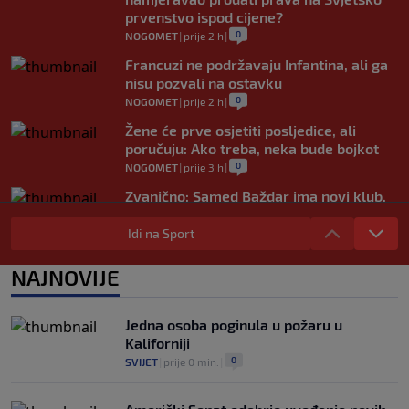
prvenstvo ispod cijene?
0
NOGOMET
|
prije 2 h
|
Francuzi ne podržavaju Infantina, ali ga
nisu pozvali na ostavku
0
NOGOMET
|
prije 2 h
|
Žene će prve osjetiti posljedice, ali
poručuju: Ako treba, neka bude bojkot
0
NOGOMET
|
prije 3 h
|
Zvanično: Samed Baždar ima novi klub,
zadužio broj sa velikom "težinom"
Idi na Sport
0
NOGOMET
|
prije 5 h
|
Prije nekoliko godina zaludjela je
NAJNOVIJE
internet, a onda nestala iz javnosti: Svi
se pitaju gdje je i šta radi (VIDEO)
0
OSTALI SPORTOVI
|
prije 5 h
|
Jedna osoba poginula u požaru u
Kaliforniji
0
SVIJET
|
prije 0 min.
|