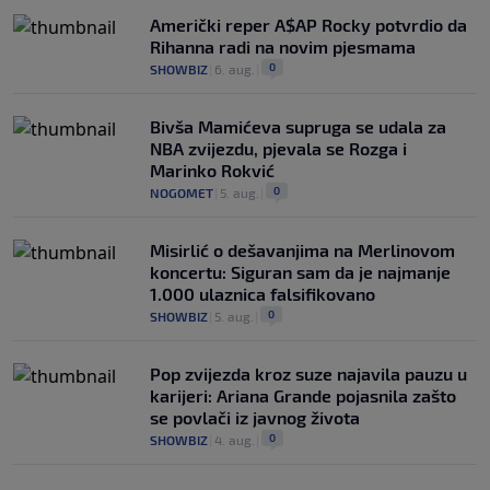
Američki reper A$AP Rocky potvrdio da
Rihanna radi na novim pjesmama
0
SHOWBIZ
|
6. aug.
|
Bivša Mamićeva supruga se udala za
NBA zvijezdu, pjevala se Rozga i
Marinko Rokvić
0
NOGOMET
|
5. aug.
|
Misirlić o dešavanjima na Merlinovom
koncertu: Siguran sam da je najmanje
1.000 ulaznica falsifikovano
0
SHOWBIZ
|
5. aug.
|
Pop zvijezda kroz suze najavila pauzu u
karijeri: Ariana Grande pojasnila zašto
se povlači iz javnog života
0
SHOWBIZ
|
4. aug.
|