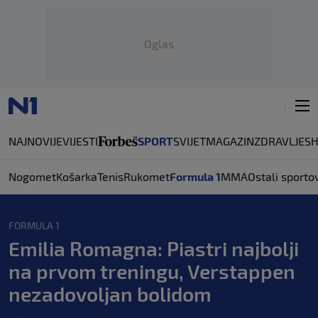
Oglas
NAJNOVIJE
VIJESTI
SPORT
SVIJET
MAGAZIN
ZDRAVLJE
S
Nogomet
Košarka
Tenis
Rukomet
Formula 1
MMA
Ostali sportov
FORMULA 1
Emilia Romagna: Piastri najbolji
na prvom treningu, Verstappen
nezadovoljan bolidom