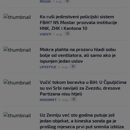
0
REGIJA
|
7. aug.
|
Ko ruši jedinstveni policijski sistem
FBiH? NS Mostar prozvala institucije
HNK, ZHK i Kantona 10
0
VIJESTI
|
7. aug.
|
Mokra plahta na prozoru hladi sobu
bolje od ventilatora, ali samo ako je
ispunjen jedan uslov
0
LIFESTYLE
|
5. aug.
|
Vučić tokom boravka u BiH: U Čipuljićima
su svi Srbi navijali za Zvezdu, dresove
Partizana nisu htjeli
0
NOGOMET
|
6. aug.
|
Uz Zemlju već sto godina putuje još
jedan objekat, a kineska sonda ga je
prošlog mjeseca prvi put snimila izbliza