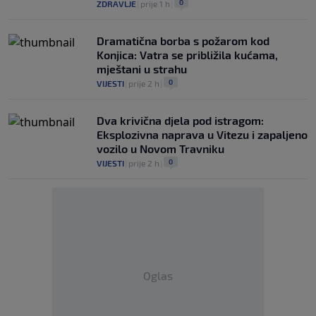
0
ZDRAVLJE
|
prije 1 h
|
Dramatična borba s požarom kod
Konjica: Vatra se približila kućama,
mještani u strahu
0
VIJESTI
|
prije 2 h
|
Dva krivična djela pod istragom:
Eksplozivna naprava u Vitezu i zapaljeno
vozilo u Novom Travniku
0
VIJESTI
|
prije 2 h
|
Oglas