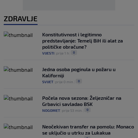
ZDRAVLJE
Konstitutivnost i legitimno
predstavljanje: Temelj BiH ili alat za
političke obračune?
0
VIJESTI
|
prije 1 h
|
Jedna osoba poginula u požaru u
Kaliforniji
0
SVIJET
|
prije 0 min.
|
Počela nova sezona: Željezničar na
Grbavici savladao BSK
0
NOGOMET
|
prije 53 min.
|
Neočekivan transfer na pomolu: Monaco
se uključio u utrku za Lukakua