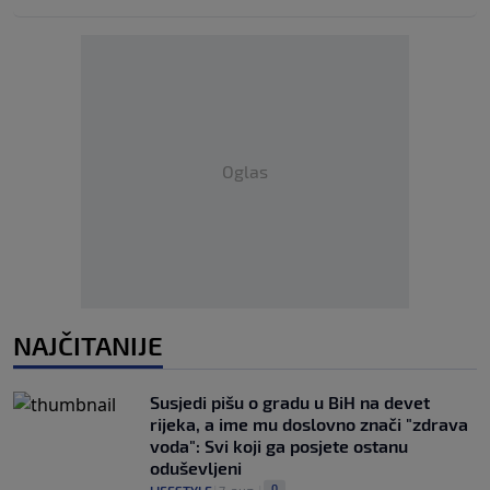
Oglas
NAJČITANIJE
Susjedi pišu o gradu u BiH na devet
rijeka, a ime mu doslovno znači "zdrava
voda": Svi koji ga posjete ostanu
oduševljeni
0
LIFESTYLE
|
7. aug.
|