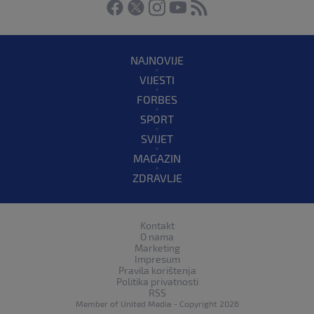
NAJNOVIJE
VIJESTI
FORBES
SPORT
SVIJET
MAGAZIN
ZDRAVLJE
Kontakt
O nama
Marketing
Impresum
Pravila korištenja
Politika privatnosti
RSS
Member of
United Media
- Copyright 2026