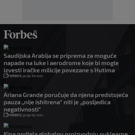
Saudijska Arabija se priprema za moguće
napade na luke i aerodrome koje bi mogle
izvesti iračke milicije povezane s Hutima
FORBES
|
prije 34 min.
Ariana Grande poručuje da njena predstojeća
pauza „nije ishitrena“ niti je „posljedica
negativnosti“
FORBES
|
prije 42 min.
Kina podigla globalnu proizvodnju nuklearne