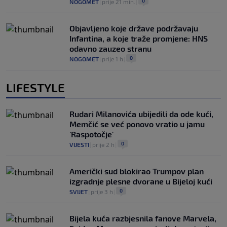
0
NOGOMET
|
prije 21 min.
|
Objavljeno koje države podržavaju
Infantina, a koje traže promjene: HNS
odavno zauzeo stranu
0
NOGOMET
|
prije 1 h
|
LIFESTYLE
Rudari Milanovića ubijedili da ode kući,
Memčić se već ponovo vratio u jamu
'Raspotočje'
0
VIJESTI
|
prije 2 h
|
Američki sud blokirao Trumpov plan
izgradnje plesne dvorane u Bijeloj kući
0
SVIJET
|
prije 3 h
|
Bijela kuća razbjesnila fanove Marvela,