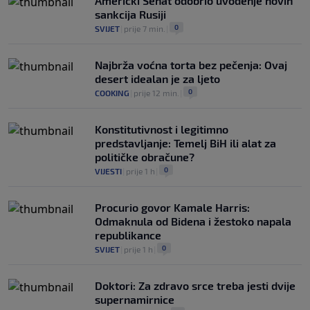
Američki Senat odobrio uvođenje novih
sankcija Rusiji
0
SVIJET
|
prije 7 min.
|
Najbrža voćna torta bez pečenja: Ovaj
desert idealan je za ljeto
0
COOKING
|
prije 12 min.
|
Konstitutivnost i legitimno
predstavljanje: Temelj BiH ili alat za
političke obračune?
0
VIJESTI
|
prije 1 h
|
Procurio govor Kamale Harris:
Odmaknula od Bidena i žestoko napala
republikance
0
SVIJET
|
prije 1 h
|
Doktori: Za zdravo srce treba jesti dvije
supernamirnice