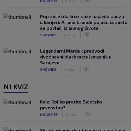
NOGOMET
5. aug.
Pop zvijezda kroz suze najavila pauzu
u karijeri: Ariana Grande pojasnila zašto
se povlači iz javnog života
|
|
0
SHOWBIZ
4. aug.
Legendarni Marduk predvodi
dvodnevni black metal praznik u
Sarajevu
|
|
0
SHOWBIZ
3. aug.
N1 KVIZ
Kviz: Koliko pratite Svjetsko
prvenstvo?
|
|
1
NOGOMET
22. jun.
Skrati vrijeme do utakmice uz naš kviz: