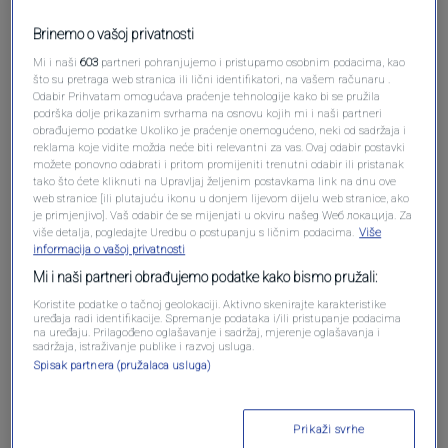
Brinemo o vašoj privatnosti
Mi i naši
603
partneri pohranjujemo i pristupamo osobnim podacima, kao
Oglas
što su pretraga web stranica ili lični identifikatori, na vašem računaru .
Odabir Prihvatam omogućava praćenje tehnologije kako bi se pružila
podrška dolje prikazanim svrhama na osnovu kojih mi i naši partneri
obrađujemo podatke Ukoliko je praćenje onemogućeno, neki od sadržaja i
reklama koje vidite možda neće biti relevantni za vas. Ovaj odabir postavki
možete ponovno odabrati i pritom promijeniti trenutni odabir ili pristanak
tako što ćete kliknuti na Upravljaj željenim postavkama link na dnu ove
web stranice [ili plutajuću ikonu u donjem lijevom dijelu web stranice, ako
je primjenjivo]. Vaš odabir će se mijenjati u okviru našeg Wеб локација. Za
više detalja, pogledajte Uredbu o postupanju s ličnim podacima.
Više
informacija o vašoj privatnosti
Mi i naši partneri obrađujemo podatke kako bismo pružali:
Koristite podatke o tačnoj geolokaciji. Aktivno skenirajte karakteristike
uređaja radi identifikacije. Spremanje podataka i/ili pristupanje podacima
Oglas
na uređaju. Prilagođeno oglašavanje i sadržaj, mjerenje oglašavanja i
sadržaja, istraživanje publike i razvoj usluga.
Spisak partnera (pružalaca usluga)
Prikaži svrhe