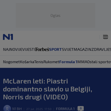
Oglas
NAJNOVIJE
VIJESTI
SPORT
SVIJET
MAGAZIN
ZDRAVLJE
Nogomet
Košarka
Tenis
Rukomet
Formula 1
MMA
Ostali sporto
McLaren leti: Piastri
dominantno slavio u Belgiji,
Norris drugi (VIDEO)
0
N1 BiH
FORMULA 1
|
27. jul. 2025. 17:50
|
|