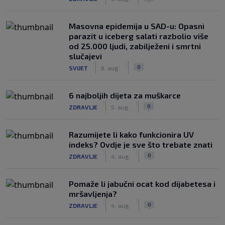
Masovna epidemija u SAD-u: Opasni
parazit u iceberg salati razbolio više
od 25.000 ljudi, zabilježeni i smrtni
slučajevi
|
|
0
SVIJET
6. aug.
6 najboljih dijeta za muškarce
|
|
0
ZDRAVLJE
5. aug.
Razumijete li kako funkcionira UV
indeks? Ovdje je sve što trebate znati
|
|
0
ZDRAVLJE
4. aug.
Pomaže li jabučni ocat kod dijabetesa i
mršavljenja?
|
|
0
ZDRAVLJE
4. aug.