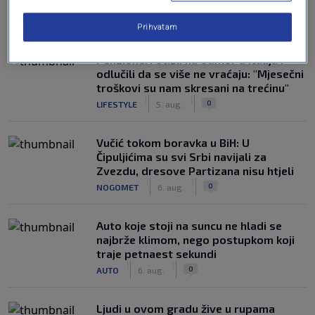
NAJČITANIJE
Prihvatam
Penzioneri otišli na odmor u Italiju i
odlučili da se više ne vraćaju: "Mjesečni
troškovi su nam skresani na trećinu"
|
|
0
LIFESTYLE
5. aug.
Vučić tokom boravka u BiH: U
Čipuljićima su svi Srbi navijali za
Zvezdu, dresove Partizana nisu htjeli
|
|
0
NOGOMET
6. aug.
Auto koje stoji na suncu ne hladi se
najbrže klimom, nego postupkom koji
traje petnaest sekundi
|
|
0
AUTO
6. aug.
Ljudi u ovom gradu žive u rupama