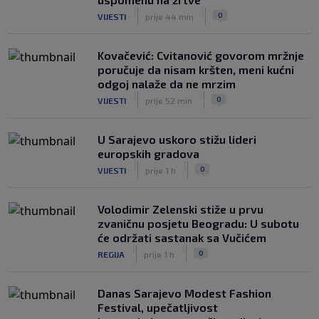
|
|
0
VIJESTI
prije 44 min
Kovačević: Cvitanović govorom mržnje
poručuje da nisam kršten, meni kućni
odgoj nalaže da ne mrzim
|
|
0
VIJESTI
prije 52 min
U Sarajevo uskoro stižu lideri
europskih gradova
|
|
0
VIJESTI
prije 1 h
Volodimir Zelenski stiže u prvu
zvaničnu posjetu Beogradu: U subotu
će održati sastanak sa Vučićem
|
|
0
REGIJA
prije 1 h
Danas Sarajevo Modest Fashion
Festival, upečatljivost