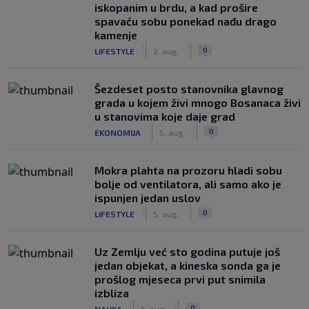
iskopanim u brdu, a kad prošire
spavaću sobu ponekad nađu drago
kamenje
|
|
0
LIFESTYLE
2. aug.
Šezdeset posto stanovnika glavnog
grada u kojem živi mnogo Bosanaca živi
u stanovima koje daje grad
|
|
0
EKONOMIJA
5. aug.
Mokra plahta na prozoru hladi sobu
bolje od ventilatora, ali samo ako je
ispunjen jedan uslov
|
|
0
LIFESTYLE
5. aug.
Uz Zemlju već sto godina putuje još
jedan objekat, a kineska sonda ga je
prošlog mjeseca prvi put snimila
izbliza
|
|
0
NAUKA
6. aug.