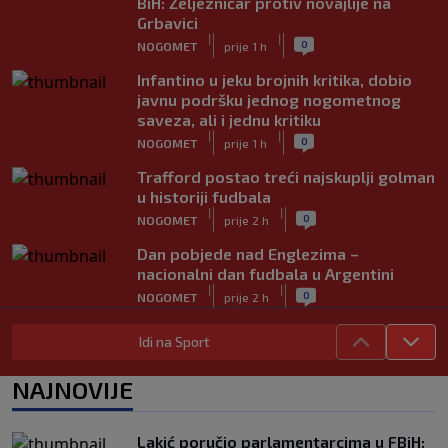
BiH: Željezničar protiv novajlije na
Grbavici
|
|
0
NOGOMET
prije 1 h
Infantino u jeku brojnih kritika, dobio
javnu podršku jednog nogometnog
saveza, ali i jednu kritiku
|
|
0
NOGOMET
prije 1 h
Trafford postao treći najskuplji golman
u historiji fudbala
|
|
0
NOGOMET
prije 2 h
Dan pobjede nad Englezima –
nacionalni dan fudbala u Argentini
|
|
0
NOGOMET
prije 2 h
Tabaković riješio evropski meč i
Idi na Sport
Salzburgu donio pobjedu (VIDEO)
|
|
0
NOGOMET
6. aug.
NAJNOVIJE
Allah, Allah, Allah, Allah… Mohamed
Salah! (VIDEO)
Lakić poručio parlamentarcima u FBiH:
|
|