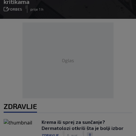
kritikama
|
FORBES
prije 1 h
Oglas
ZDRAVLJE
Krema ili sprej za sunčanje?
Dermatolozi otkrili šta je bolji izbor
|
|
0
ZDRAVLJE
6. aug.