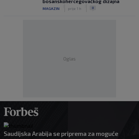
bosanskohercegovačkog dizajna
|
|
0
MAGAZIN
prije 1 h
Oglas
Saudijska Arabija se priprema za moguće