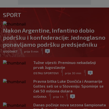
SPORT
Nakon Argentine, Infantino dobio
podršku i konfederacije: Jednoglasno
ponavljamo podršku predsjedniku
|
|
0
NOGOMET
prije 9 min
Tužne vijesti: Preminuo nekadašnji
prvak Jugoslavije
|
|
0
OSTALI SPORTOVI
prije 30 min
Pravna bitka Luke Dončića i Anamarije
Goltes seli se u Sloveniju: Spominje se
čak 50 miliona dolara
|
|
0
KOŠARKA
prije 1 h
Danas počinje nova sezona šampionata