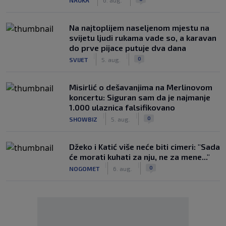
Na najtoplijem naseljenom mjestu na
svijetu ljudi rukama vade so, a karavan
do prve pijace putuje dva dana
|
|
0
SVIJET
5. aug.
Misirlić o dešavanjima na Merlinovom
koncertu: Siguran sam da je najmanje
1.000 ulaznica falsifikovano
|
|
0
SHOWBIZ
5. aug.
Džeko i Katić više neće biti cimeri: "Sada
će morati kuhati za nju, ne za mene..."
|
|
0
NOGOMET
6. aug.