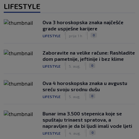
LIFESTYLE
Ova 3 horoskopska znaka najčešće
grade uspješne karijere
|
|
0
LIFESTYLE
prije 1 h
Zaboravite na velike račune: Rashladite
dom pametnije, jeftinije i bez klime
|
|
0
LIFESTYLE
5. aug.
Ova 4 horoskopska znaka u avgustu
sreću svoju srodnu dušu
|
|
0
LIFESTYLE
5. aug.
Bunar imа 3.500 stepenica koje se
spuštaju trinaest spratova, a
napravljen je da bi ljudi imali vode ljeti
|
|
0
LIFESTYLE
4. aug.