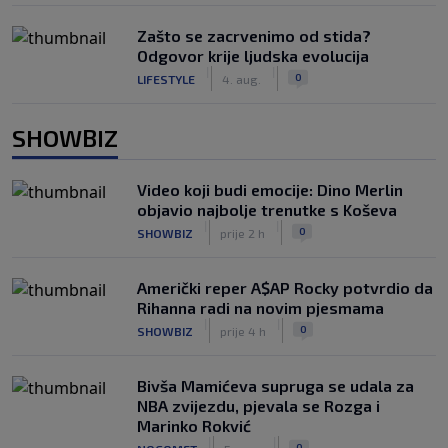
Zašto se zacrvenimo od stida?
Odgovor krije ljudska evolucija
|
|
0
LIFESTYLE
4. aug.
SHOWBIZ
Video koji budi emocije: Dino Merlin
objavio najbolje trenutke s Koševa
|
|
0
SHOWBIZ
prije 2 h
Američki reper A$AP Rocky potvrdio da
Rihanna radi na novim pjesmama
|
|
0
SHOWBIZ
prije 4 h
Bivša Mamićeva supruga se udala za
NBA zvijezdu, pjevala se Rozga i
Marinko Rokvić
|
|
0