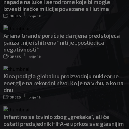
napade na luke i aerodrome koje bi mogle
izvesti iračke milicije povezane s Hutima
|
FORBES
prije 1 h
Ariana Grande poručuje da njena predstojeća
pauza „nije ishitrena“ niti je „posljedica
negativnosti“
|
FORBES
prije 1 h
Kina podigla globalnu proizvodnju nuklearne
energije na rekordni nivo: Ko je na vrhu, a ko na
dnu
|
FORBES
prije 1 h
Infantino se izvinio zbog „grešaka“, ali će
ostati predsjednik FIFA-e uprkos sve glasnijim