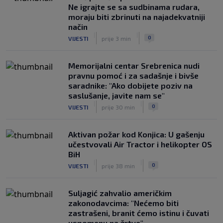
0
NOGOMET
6. aug.
Ne igrajte se sa sudbinama rudara,
moraju biti zbrinuti na najadekvatniji
način
|
|
0
VIJESTI
prije 3 min
Memorijalni centar Srebrenica nudi
pravnu pomoć i za sadašnje i bivše
saradnike: "Ako dobijete poziv na
saslušanje, javite nam se"
|
|
0
VIJESTI
prije 30 min
Aktivan požar kod Konjica: U gašenju
učestvovali Air Tractor i helikopter OS
BiH
|
|
0
VIJESTI
prije 38 min
Suljagić zahvalio američkim
zakonodavcima: "Nećemo biti
zastrašeni, branit ćemo istinu i čuvati
uspomenu na žrtve"