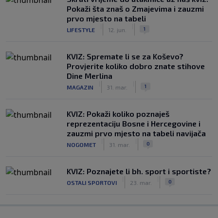
Pokaži šta znaš o Zmajevima i zauzmi
prvo mjesto na tabeli
|
|
1
LIFESTYLE
12. jun.
KVIZ: Spremate li se za Koševo?
Provjerite koliko dobro znate stihove
Dine Merlina
|
|
1
MAGAZIN
31. mar.
KVIZ: Pokaži koliko poznaješ
reprezentaciju Bosne i Hercegovine i
zauzmi prvo mjesto na tabeli navijača
|
|
0
NOGOMET
31. mar.
KVIZ: Poznajete li bh. sport i sportiste?
|
|
0
OSTALI SPORTOVI
23. mar.