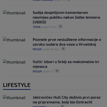
Sudija dosjetljivim komentarom
nasmijao publiku nakon žalbe tenisera
(VIDEO)
0
TENIS
|
prije 9 min.
|
Poznate prve neslužbene informacije o
uzroku sudara dva voza u Hrvatskoj
0
REGIJA
|
prije 26 min.
|
Vučić: Izbori u Srbiji za maksimalno tri
mjeseca
0
REGIJA
|
prije 1 h
|
LIFESTYLE
Jakirovićev Hull City doživio prvi poraz
na pripremama, bolji bio Eintracht
0
NOGOMET
|
prije 3 h
|