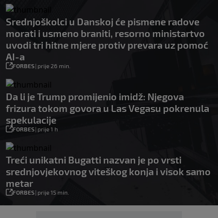
Srednjoškolci u Danskoj će pismene radove
morati i usmeno braniti, resorno ministartvo
uvodi tri hitne mjere protiv prevara uz pomoć
AI-a
FORBES
|
prije 26 min.
Da li je Trump promijenio imidž: Njegova
frizura tokom govora u Las Vegasu pokrenula
spekulacije
FORBES
|
prije 1 h
Treći unikatni Bugatti nazvan je po vrsti
srednjovjekovnog viteškog konja i visok samo
metar
FORBES
|
prije 15 min.