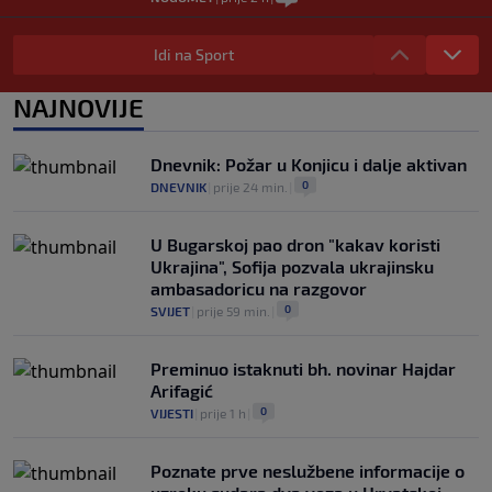
WNBA igračice odgovorile Kanteru
nakon provokacije: "Nećemo biti politički
Idi na Sport
pijuni"
0
KOŠARKA
|
prije 2 h
|
NAJNOVIJE
Infantino nekada poručivao: "Novac
FIFA-e je vaš novac", danas se suočava s
Dnevnik: Požar u Konjicu i dalje aktivan
najvećom krizom
0
DNEVNIK
|
prije 24 min.
|
0
NOGOMET
|
prije 3 h
|
U Bugarskoj pao dron "kakav koristi
Ukrajina", Sofija pozvala ukrajinsku
ambasadoricu na razgovor
0
SVIJET
|
prije 59 min.
|
Preminuo istaknuti bh. novinar Hajdar
Arifagić
0
VIJESTI
|
prije 1 h
|
Poznate prve neslužbene informacije o