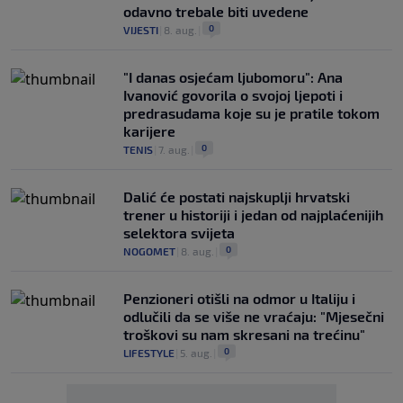
odavno trebale biti uvedene
0
VIJESTI
|
8. aug.
|
"I danas osjećam ljubomoru": Ana
Ivanović govorila o svojoj ljepoti i
predrasudama koje su je pratile tokom
karijere
0
TENIS
|
7. aug.
|
Dalić će postati najskuplji hrvatski
trener u historiji i jedan od najplaćenijih
selektora svijeta
0
NOGOMET
|
8. aug.
|
Penzioneri otišli na odmor u Italiju i
odlučili da se više ne vraćaju: "Mjesečni
troškovi su nam skresani na trećinu"
0
LIFESTYLE
|
5. aug.
|