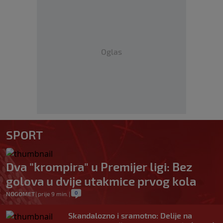
Oglas
SPORT
Dva "krompira" u Premijer ligi: Bez
golova u dvije utakmice prvog kola
0
NOGOMET
|
prije 9 min.
|
Skandalozno i sramotno: Delije na