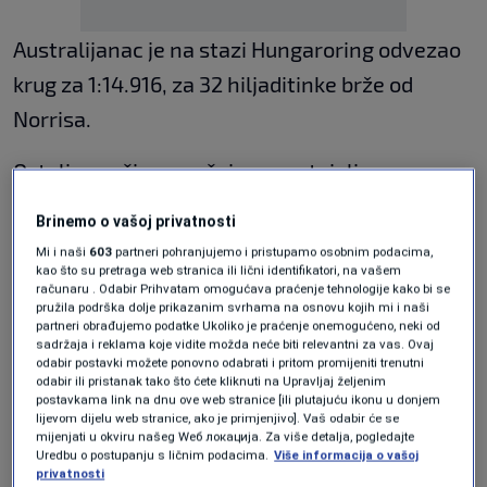
Australijanac je na stazi Hungaroring odvezao
krug za 1:14.916, za 32 hiljaditinke brže od
Norrisa.
Ostali vozači su značajno zaostajali za
Meklaren dvojcem, a Charles Leclerc u Ferariju
Brinemo o vašoj privatnosti
zauzeo je treću poziciju sa četiri desetinke
Mi i naši
603
partneri pohranjujemo i pristupamo osobnim podacima,
zaostatka za Piastrijem. Leclerc je i na
kao što su pretraga web stranica ili lični identifikatori, na vašem
računaru . Odabir Prihvatam omogućava praćenje tehnologije kako bi se
prethodna dva treninga bio najbliži vozačima
pružila podrška dolje prikazanim svrhama na osnovu kojih mi i naši
partneri obrađujemo podatke Ukoliko je praćenje onemogućeno, neki od
britanskog tima.
sadržaja i reklama koje vidite možda neće biti relevantni za vas. Ovaj
odabir postavki možete ponovno odabrati i pritom promijeniti trenutni
odabir ili pristanak tako što ćete kliknuti na Upravljaj željenim
Vodeći u generalnom plasmanu preuzeo je
postavkama link na dnu ove web stranice [ili plutajuću ikonu u donjem
lijevom dijelu web stranice, ako je primjenjivo]. Vaš odabir će se
kontrolu treninga rano i nije je ispuštao do
mijenjati u okviru našeg Wеб локација. Za više detalja, pogledajte
Uredbu o postupanju s ličnim podacima.
Više informacija o vašoj
kraja. Trening je obilježilo nekoliko problema u
privatnosti