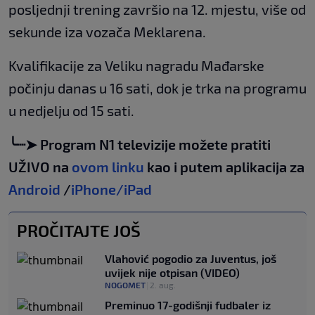
posljednji trening završio na 12. mjestu, više od
sekunde iza vozača Meklarena.
Kvalifikacije za Veliku nagradu Mađarske
počinju danas u 16 sati, dok je trka na programu
u nedjelju od 15 sati.
╰┈➤ Program N1 televizije možete pratiti
UŽIVO na
ovom linku
kao i putem aplikacija za
Android
/
iPhone/iPad
PROČITAJTE JOŠ
Vlahović pogodio za Juventus, još
uvijek nije otpisan (VIDEO)
NOGOMET
|
2. aug.
Preminuo 17-godišnji fudbaler iz