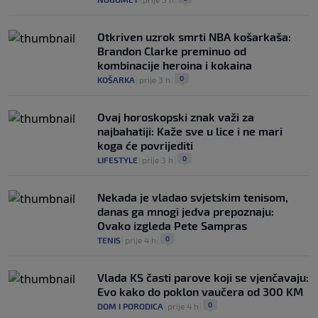
Otkriven uzrok smrti NBA košarkaša:
Brandon Clarke preminuo od
kombinacije heroina i kokaina
0
KOŠARKA
|
prije 3 h
|
Ovaj horoskopski znak važi za
najbahatiji: Kaže sve u lice i ne mari
koga će povrijediti
0
LIFESTYLE
|
prije 3 h
|
Nekada je vladao svjetskim tenisom,
danas ga mnogi jedva prepoznaju:
Ovako izgleda Pete Sampras
0
TENIS
|
prije 4 h
|
Vlada KS časti parove koji se vjenčavaju:
Evo kako do poklon vaučera od 300 KM
0
DOM I PORODICA
|
prije 4 h
|