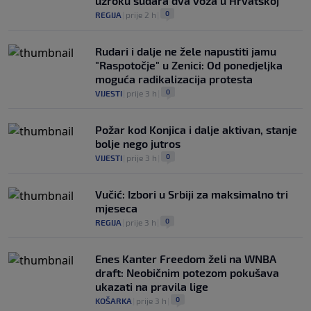
uzroku sudara dva voza u Hrvatskoj
0
REGIJA
|
prije 2 h
|
Rudari i dalje ne žele napustiti jamu
"Raspotočje" u Zenici: Od ponedjeljka
moguća radikalizacija protesta
0
VIJESTI
|
prije 3 h
|
Požar kod Konjica i dalje aktivan, stanje
bolje nego jutros
0
VIJESTI
|
prije 3 h
|
Vučić: Izbori u Srbiji za maksimalno tri
mjeseca
0
REGIJA
|
prije 3 h
|
Enes Kanter Freedom želi na WNBA
draft: Neobičnim potezom pokušava
ukazati na pravila lige
0
KOŠARKA
|
prije 3 h
|