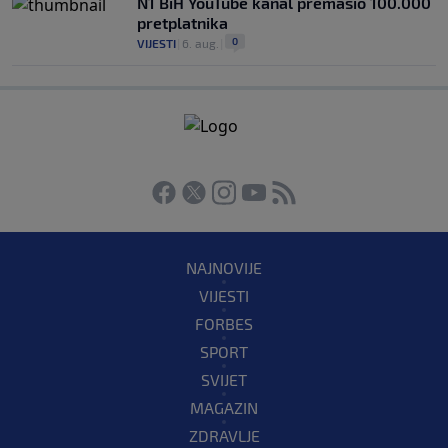
N1 BiH YouTube kanal premašio 100.000
pretplatnika
0
VIJESTI
|
6. aug.
|
NAJNOVIJE
VIJESTI
FORBES
SPORT
SVIJET
MAGAZIN
ZDRAVLJE