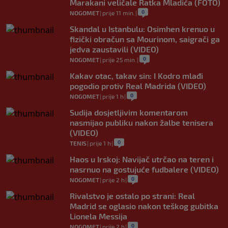
Marakani veličale Ratka Mladića (FOTO)
0
NOGOMET
|
prije 11 min.
|
Skandal u Istanbulu: Osimhen krenuo u
fizički obračun sa Mourinom, saigrači ga
jedva zaustavili (VIDEO)
0
NOGOMET
|
prije 25 min.
|
Kakav otac, takav sin: I Kodro mlađi
pogodio protiv Real Madrida (VIDEO)
0
NOGOMET
|
prije 1 h
|
Sudija dosjetljivim komentarom
nasmijao publiku nakon žalbe tenisera
(VIDEO)
0
TENIS
|
prije 1 h
|
Haos u Irskoj: Navijač utrčao na teren i
nasrnuo na gostujuće fudbalere (VIDEO)
0
NOGOMET
|
prije 2 h
|
Rivalstvo je ostalo po strani: Real
Madrid se oglasio nakon teškog gubitka
Lionela Messija
0
NOGOMET
|
prije 2 h
|