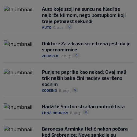
Auto koje stoji na suncu ne hladi se
najbrže klimom, nego postupkom koji
traje petnaest sekundi
0
AUTO
|
6. aug.
|
Doktori: Za zdravo srce treba jesti dvije
supernamirnice
0
ZDRAVLJE
|
7. aug.
|
Punjene paprike kao nekad: Ovaj mali
trik naših baka čini nadjev savršeno
sočnim
0
COOKING
|
8. aug.
|
Hadžići: Smrtno stradao motociklista
0
CRNA HRONIKA
|
8. aug.
|
Baronesa Arminka Helić nakon požara
kod Srebrenice: Nove sankcije su