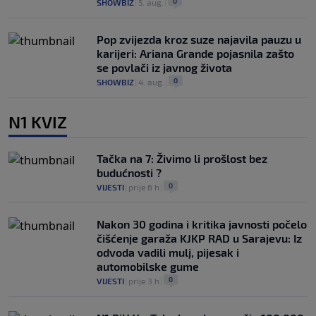
0
SHOWBIZ
|
5. aug.
|
Pop zvijezda kroz suze najavila pauzu u
karijeri: Ariana Grande pojasnila zašto
se povlači iz javnog života
0
SHOWBIZ
|
4. aug.
|
N1 KVIZ
Tačka na 7: Živimo li prošlost bez
budućnosti ?
0
VIJESTI
|
prije 6 h
|
Nakon 30 godina i kritika javnosti počelo
čišćenje garaža KJKP RAD u Sarajevu: Iz
odvoda vadili mulj, pijesak i
automobilske gume
0
VIJESTI
|
prije 3 h
|