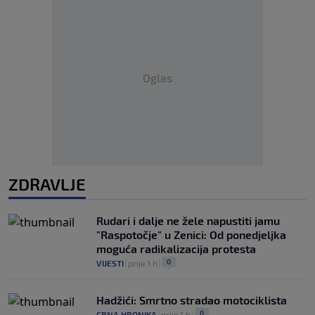
Oglas
ZDRAVLJE
Rudari i dalje ne žele napustiti jamu
"Raspotočje" u Zenici: Od ponedjeljka
moguća radikalizacija protesta
0
VIJESTI
|
prije 1 h
|
Hadžići: Smrtno stradao motociklista
0
CRNA HRONIKA
|
prije 1 h
|