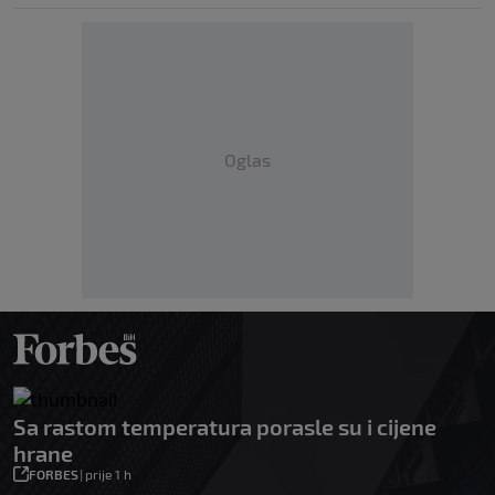
Oglas
Sa rastom temperatura porasle su i cijene
hrane
FORBES
|
prije 1 h