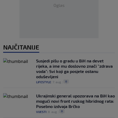
Oglas
NAJČITANIJE
Susjedi pišu o gradu u BiH na devet
rijeka, a ime mu doslovno znači "zdrava
voda": Svi koji ga posjete ostanu
oduševljeni
0
LIFESTYLE
|
7. aug.
|
Ukrajinski general upozorava na BiH kao
mogući novi front ruskog hibridnog rata:
Posebno izdvaja Brčko
0
VIJESTI
|
8. aug.
|