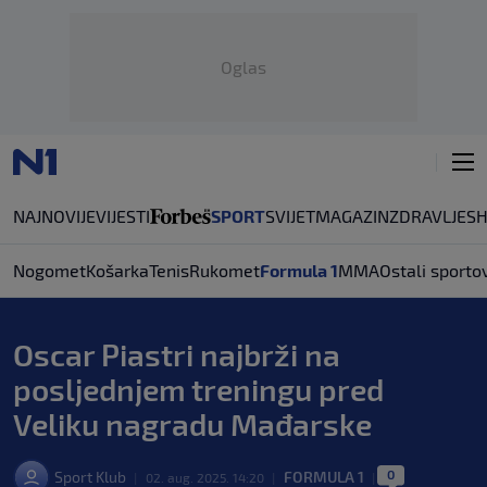
Oglas
NAJNOVIJE
VIJESTI
SPORT
SVIJET
MAGAZIN
ZDRAVLJE
S
Nogomet
Košarka
Tenis
Rukomet
Formula 1
MMA
Ostali sportov
Oscar Piastri najbrži na
posljednjem treningu pred
Veliku nagradu Mađarske
0
Sport Klub
FORMULA 1
|
02. aug. 2025. 14:20
|
|