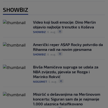
SHOWBIZ
Video koji budi emocije: Dino Merlin
objavio najbolje trenutke s Koševa
0
SHOWBIZ
|
6. aug.
|
Američki reper A$AP Rocky potvrdio da
Rihanna radi na novim pjesmama
0
SHOWBIZ
|
6. aug.
|
Bivša Mamićeva supruga se udala za
NBA zvijezdu, pjevala se Rozga i
Marinko Rokvić
0
NOGOMET
|
5. aug.
|
Misirlić o dešavanjima na Merlinovom
koncertu: Siguran sam da je najmanje
1.000 ulaznica falsifikovano