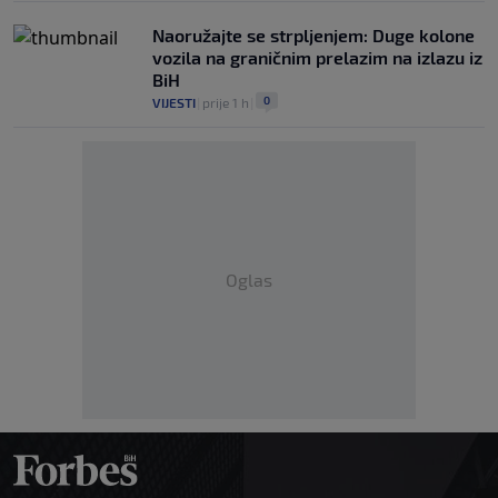
Naoružajte se strpljenjem: Duge kolone
vozila na graničnim prelazim na izlazu iz
BiH
0
VIJESTI
|
prije 1 h
|
Oglas