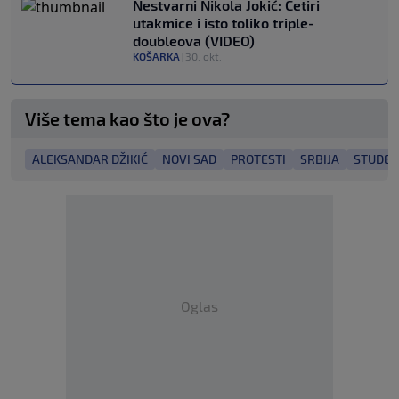
Nestvarni Nikola Jokić: Četiri
utakmice i isto toliko triple-
doubleova (VIDEO)
KOŠARKA
|
30. okt.
Više tema kao što je ova?
ALEKSANDAR DŽIKIĆ
NOVI SAD
PROTESTI
SRBIJA
STUDEN
Oglas