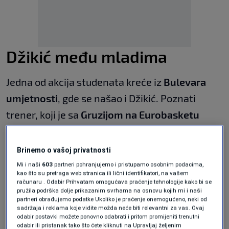
Džikić među mladima
Jedna od akcija studenata kreće iz
Bulevara
umjetnosti
, gde se našao i Džikić. Poznati
trener, koji je sa
Gruzijom na Eurobasketu
ostvario najveći uspjeh te države u historiji
,
odlučio je da podrži mlade ljude koji žele da
Brinemo o vašoj privatnosti
učine društvo boljim.
Mi i naši
603
partneri pohranjujemo i pristupamo osobnim podacima,
kao što su pretraga web stranica ili lični identifikatori, na vašem
računaru . Odabir Prihvatam omogućava praćenje tehnologije kako bi se
Iako se Džikić često viđa na Novom Beogradu
pružila podrška dolje prikazanim svrhama na osnovu kojih mi i naši
partneri obrađujemo podatke Ukoliko je praćenje onemogućeno, neki od
tokom prepodnevnih sati, ovog puta je došao
sadržaja i reklama koje vidite možda neće biti relevantni za vas. Ovaj
odabir postavki možete ponovno odabrati i pritom promijeniti trenutni
na posebno odabrano mjesto
kako bi bio dio
odabir ili pristanak tako što ćete kliknuti na Upravljaj željenim