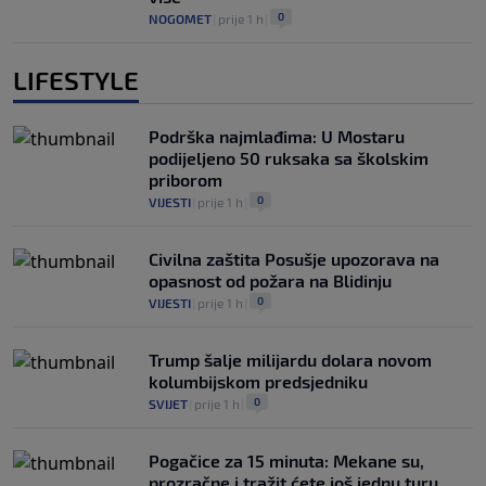
0
NOGOMET
|
prije 1 h
|
LIFESTYLE
Podrška najmlađima: U Mostaru
podijeljeno 50 ruksaka sa školskim
priborom
0
VIJESTI
|
prije 1 h
|
Civilna zaštita Posušje upozorava na
opasnost od požara na Blidinju
0
VIJESTI
|
prije 1 h
|
Trump šalje milijardu dolara novom
kolumbijskom predsjedniku
0
SVIJET
|
prije 1 h
|
Pogačice za 15 minuta: Mekane su,
prozračne i tražit ćete još jednu turu