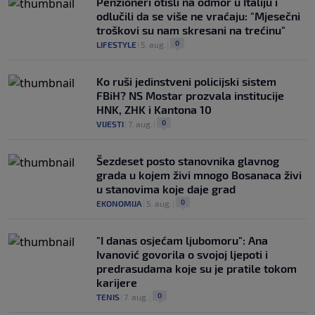
Penzioneri otišli na odmor u Italiju i
odlučili da se više ne vraćaju: "Mjesečni
troškovi su nam skresani na trećinu"
0
LIFESTYLE
|
5. aug.
|
Ko ruši jedinstveni policijski sistem
FBiH? NS Mostar prozvala institucije
HNK, ZHK i Kantona 10
0
VIJESTI
|
7. aug.
|
Šezdeset posto stanovnika glavnog
grada u kojem živi mnogo Bosanaca živi
u stanovima koje daje grad
0
EKONOMIJA
|
5. aug.
|
"I danas osjećam ljubomoru": Ana
Ivanović govorila o svojoj ljepoti i
predrasudama koje su je pratile tokom
karijere
0
TENIS
|
7. aug.
|