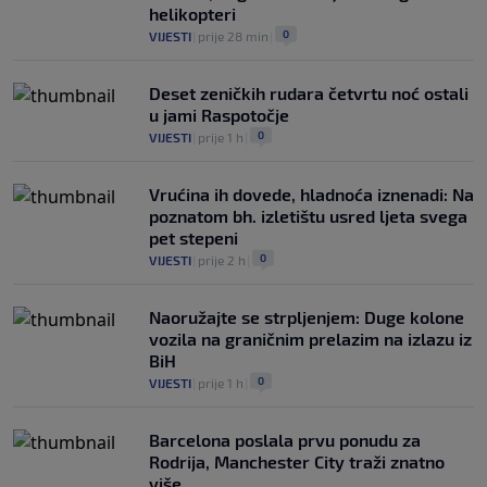
helikopteri
0
VIJESTI
|
prije 28 min
|
Deset zeničkih rudara četvrtu noć ostali
u jami Raspotočje
0
VIJESTI
|
prije 1 h
|
Vrućina ih dovede, hladnoća iznenadi: Na
poznatom bh. izletištu usred ljeta svega
pet stepeni
0
VIJESTI
|
prije 2 h
|
Naoružajte se strpljenjem: Duge kolone
vozila na graničnim prelazim na izlazu iz
BiH
0
VIJESTI
|
prije 1 h
|
Barcelona poslala prvu ponudu za
Rodrija, Manchester City traži znatno
više