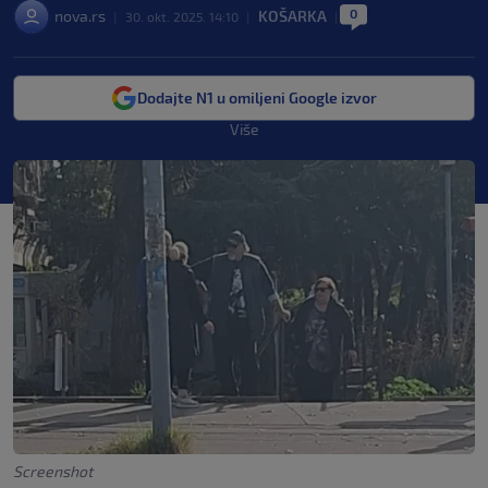
0
nova.rs
KOŠARKA
|
30. okt. 2025. 14:10
|
|
Dodajte N1 u omiljeni Google izvor
Više
Screenshot