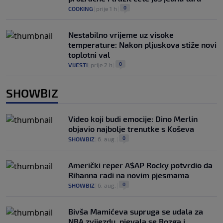
0
COOKING
|
prije 1 h
|
Nestabilno vrijeme uz visoke
temperature: Nakon pljuskova stiže novi
toplotni val
0
VIJESTI
|
prije 2 h
|
SHOWBIZ
Video koji budi emocije: Dino Merlin
objavio najbolje trenutke s Koševa
0
SHOWBIZ
|
6. aug.
|
Američki reper A$AP Rocky potvrdio da
Rihanna radi na novim pjesmama
0
SHOWBIZ
|
6. aug.
|
Bivša Mamićeva supruga se udala za
NBA zvijezdu, pjevala se Rozga i