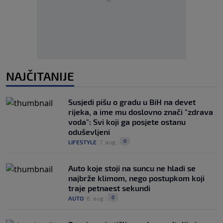
NAJČITANIJE
Susjedi pišu o gradu u BiH na devet
rijeka, a ime mu doslovno znači "zdrava
voda": Svi koji ga posjete ostanu
oduševljeni
0
LIFESTYLE
|
7. aug.
|
Auto koje stoji na suncu ne hladi se
najbrže klimom, nego postupkom koji
traje petnaest sekundi
0
AUTO
|
6. aug.
|