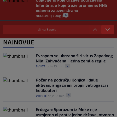
Infantina, a koje traže promjene: HNS
odavno zauzeo stranu
0
NOGOMET
|
7. aug.
|
UEFA pokreće istragu: Je li Infantino
namjeravao prodati prava na Svjetsko
Idi na Sport
prvenstvo ispod cijene?
0
NOGOMET
|
7. aug.
|
NAJNOVIJE
Francuzi ne podržavaju Infantina, ali ga
nisu pozvali na ostavku
Evropom se ubrzano širi virus Zapadnog
0
NOGOMET
|
7. aug.
|
Nila: Zahvaćena i jedna zemlja regije
0
SVIJET
|
prije 13 min
|
Požar na području Konjica i dalje
aktivan, angažirani brojni vatrogasci i
helikopteri
0
VIJESTI
|
prije 28 min
|
Erdogan: Sporazum iz Meke nije
usmjeren ni protiv jedne države, otvoren