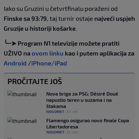
Iako su Gruzini u četvrtfinalu poraženi od
Finske sa 93:79
, taj turnir ostaje
najveći uspjeh
Gruzije u historiji košarke
.
╰┈➤ Program N1 televizije možete pratiti
UŽIVO na
ovom linku
kao i putem aplikacija za
Android
/
iPhone/iPad
PROČITAJTE JOŠ
Nova briga za PSG: Désiré Doué
napustio teren u suzama i na
štakama
NOGOMET
|
30. okt.
Flamengo osigurao novo finale Copa
Libertadoresa
NOGOMET
|
30. okt.