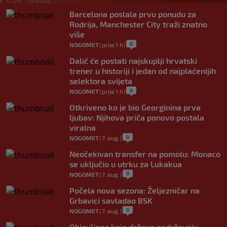
Barcelona poslala prvu ponudu za
Rodrija, Manchester City traži znatno
više
0
NOGOMET
|
prije 1 h
|
Dalić će postati najskuplji hrvatski
trener u historiji i jedan od najplaćenijih
selektora svijeta
0
NOGOMET
|
prije 1 h
|
Otkriveno ko je bio Georginina prva
ljubav: Njihova priča ponovo postala
viralna
0
NOGOMET
|
7. aug.
|
Neočekivan transfer na pomolu: Monaco
se uključio u utrku za Lukakua
0
NOGOMET
|
7. aug.
|
Počela nova sezona: Željezničar na
Grbavici savladao BSK
0
NOGOMET
|
7. aug.
|
Objavljeno koje države podržavaju