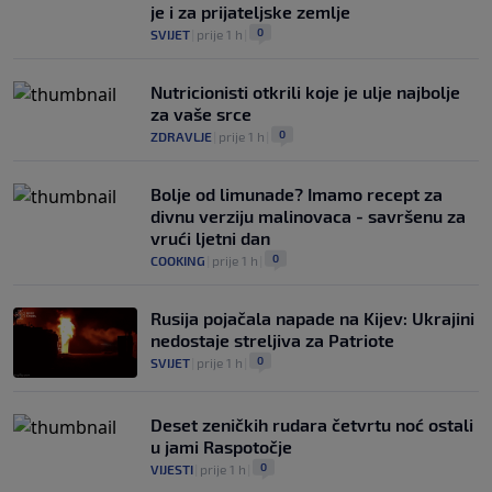
je i za prijateljske zemlje
0
SVIJET
|
prije 1 h
|
Nutricionisti otkrili koje je ulje najbolje
za vaše srce
0
ZDRAVLJE
|
prije 1 h
|
Bolje od limunade? Imamo recept za
divnu verziju malinovaca - savršenu za
vrući ljetni dan
0
COOKING
|
prije 1 h
|
Rusija pojačala napade na Kijev: Ukrajini
nedostaje streljiva za Patriote
0
SVIJET
|
prije 1 h
|
Deset zeničkih rudara četvrtu noć ostali
u jami Raspotočje
0
VIJESTI
|
prije 1 h
|