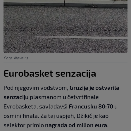
Foto: Nova.rs
Eurobasket senzacija
Pod njegovim vođstvom,
Gruzija je ostvarila
senzaciju
plasmanom u četvrtfinale
Evrobasketa, savladavši
Francusku 80:70
u
osmini finala. Za taj uspjeh, Džikić je kao
selektor primio
nagrada od milion eura
.