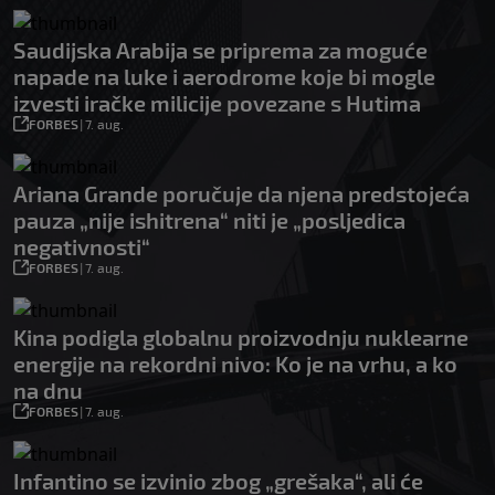
Saudijska Arabija se priprema za moguće
napade na luke i aerodrome koje bi mogle
izvesti iračke milicije povezane s Hutima
FORBES
|
7. aug.
Ariana Grande poručuje da njena predstojeća
pauza „nije ishitrena“ niti je „posljedica
negativnosti“
FORBES
|
7. aug.
Kina podigla globalnu proizvodnju nuklearne
energije na rekordni nivo: Ko je na vrhu, a ko
na dnu
FORBES
|
7. aug.
Infantino se izvinio zbog „grešaka“, ali će