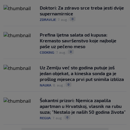
Doktori: Za zdravo srce treba jesti dvije
supernamirnice
0
ZDRAVLJE
|
7. aug.
|
Prefina ljetna salata od kupusa:
Kremasto savršenstvo koje najbolje
paše uz pečeno meso
0
COOKING
|
7. aug.
|
Uz Zemlju već sto godina putuje još
jedan objekat, a kineska sonda ga je
prošlog mjeseca prvi put snimila izbliza
0
NAUKA
|
6. aug.
|
Šokantni prizori: Njemica zapalila
apartman u Hrvatskoj, vlasnik na rubu
suza; "Nestalo je naših 50 godina života"
0
REGIJA
|
7. aug.
|