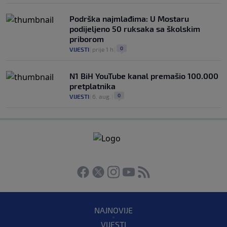
Podrška najmlađima: U Mostaru
podijeljeno 50 ruksaka sa školskim
priborom
0
VIJESTI
|
prije 1 h
|
N1 BiH YouTube kanal premašio 100.000
pretplatnika
0
VIJESTI
|
6. aug.
|
NAJNOVIJE
VIJESTI