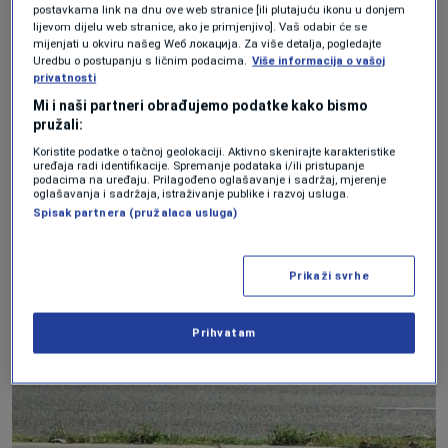
postavkama link na dnu ove web stranice [ili plutajuću ikonu u donjem
inicijative studenata.
lijevom dijelu web stranice, ako je primjenjivo]. Vaš odabir će se
mijenjati u okviru našeg Wеб локација. Za više detalja, pogledajte
Uredbu o postupanju s ličnim podacima.
Više informacija o vašoj
privatnosti
Mi i naši partneri obrađujemo podatke kako bismo
pružali:
Koristite podatke o tačnoj geolokaciji. Aktivno skenirajte karakteristike
uređaja radi identifikacije. Spremanje podataka i/ili pristupanje
podacima na uređaju. Prilagođeno oglašavanje i sadržaj, mjerenje
oglašavanja i sadržaja, istraživanje publike i razvoj usluga.
Spisak partnera (pružalaca usluga)
Prikaži svrhe
Prihvatam