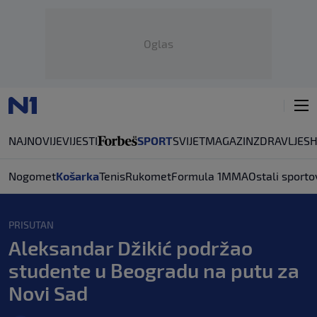
Oglas
NAJNOVIJE
VIJESTI
SPORT
SVIJET
MAGAZIN
ZDRAVLJE
S
Nogomet
Košarka
Tenis
Rukomet
Formula 1
MMA
Ostali sporto
PRISUTAN
Aleksandar Džikić podržao
studente u Beogradu na putu za
Novi Sad