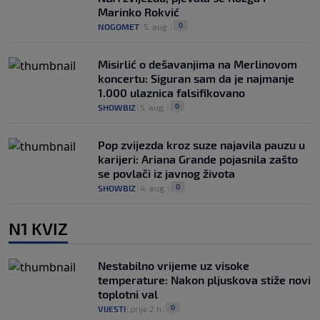
Marinko Rokvić
0
NOGOMET
|
5. aug.
|
Misirlić o dešavanjima na Merlinovom
koncertu: Siguran sam da je najmanje
1.000 ulaznica falsifikovano
0
SHOWBIZ
|
5. aug.
|
Pop zvijezda kroz suze najavila pauzu u
karijeri: Ariana Grande pojasnila zašto
se povlači iz javnog života
0
SHOWBIZ
|
4. aug.
|
N1 KVIZ
Nestabilno vrijeme uz visoke
temperature: Nakon pljuskova stiže novi
toplotni val
0
VIJESTI
|
prije 2 h
|