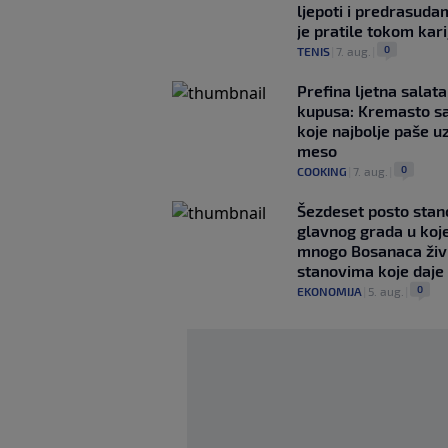
ljepoti i predrasuda
je pratile tokom kari
0
TENIS
|
7. aug.
|
Prefina ljetna salata
kupusa: Kremasto s
koje najbolje paše u
meso
0
COOKING
|
7. aug.
|
Šezdeset posto stan
glavnog grada u koj
mnogo Bosanaca živ
stanovima koje daje
0
EKONOMIJA
|
5. aug.
|