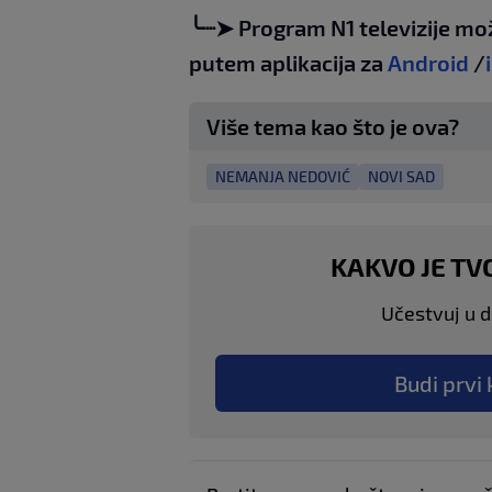
╰┈➤ Program N1 televizije mo
putem aplikacija za
Android
/
Više tema kao što je ova?
NEMANJA NEDOVIĆ
NOVI SAD
KAKVO JE TV
Učestvuj u di
Budi prvi 