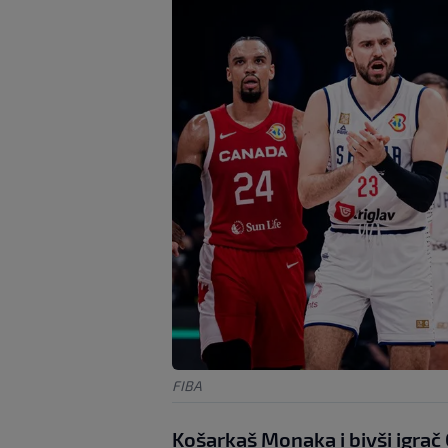
FIBA
Košarkaš Monaka i bivši igrač