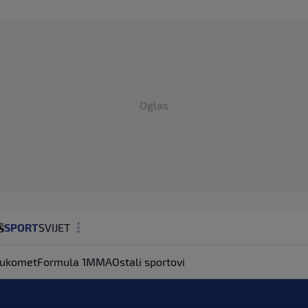
Oglas
SPORT
SVIJET
MAGAZIN
ukomet
Formula 1
MMA
Ostali sportovi
ZDRAVLJE