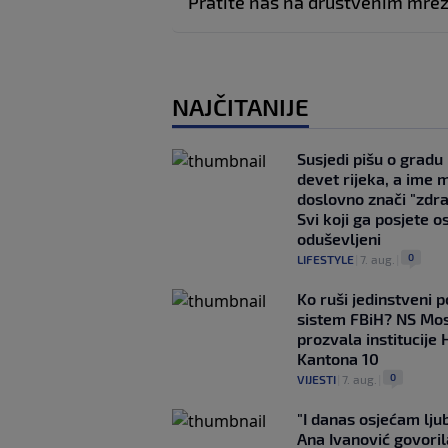
Pratite nas na društvenim mr
NAJČITANIJE
Susjedi pišu o gradu
devet rijeka, a ime 
doslovno znači "zdr
Svi koji ga posjete o
oduševljeni
0
LIFESTYLE
|
7. aug.
|
Ko ruši jedinstveni po
sistem FBiH? NS Mo
prozvala institucije 
Kantona 10
0
VIJESTI
|
7. aug.
|
"I danas osjećam lj
Ana Ivanović govoril