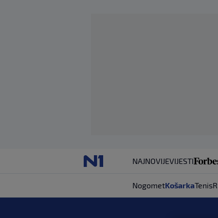
NAJNOVIJE
VIJESTI
Nogomet
Košarka
Tenis
R