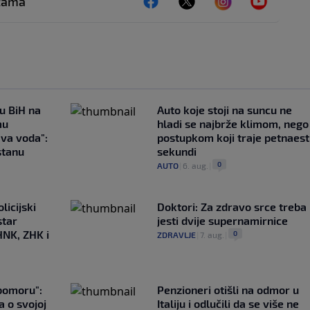
ežama
 u BiH na
Auto koje stoji na suncu ne
mu
hladi se najbrže klimom, nego
ava voda":
postupkom koji traje petnaest
stanu
sekundi
0
AUTO
|
6. aug.
|
licijski
Doktori: Za zdravo srce treba
star
jesti dvije supernamirnice
HNK, ZHK i
0
ZDRAVLJE
|
7. aug.
|
ubomoru":
Penzioneri otišli na odmor u
a o svojoj
Italiju i odlučili da se više ne