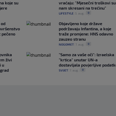
ma koje su
vraćaju: "Mjesečni troškovi su
jere
nam skresani na trećinu"
0
LIFESTYLE
|
5. aug.
|
 od
Objavljeno koje države
avršenstvo
podržavaju Infantina, a koje
z pečeno
traže promjene: HNS odavno
zauzeo stranu
0
NOGOMET
|
7. aug.
|
ovnika
"Samo za vaše oči": Izraelska
em živi
"krtica" unutar UN-a
i u
dostavljala povjerljive podatk
 grad
0
SVIJET
|
7. aug.
|