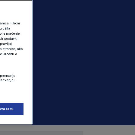
ica ili lični
pružila
 je praćenje
ir postavki
pravljaj
b stranice, ako
te Uredbu o
 Spremanje
ašavanja i
hvatam