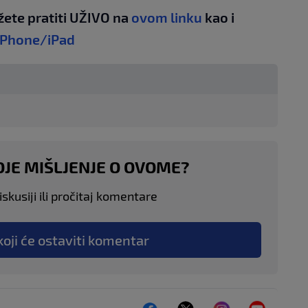
žete pratiti UŽIVO na
ovom linku
kao i
iPhone/iPad
OJE MIŠLJENJE O OVOME?
skusiji ili pročitaj komentare
koji će ostaviti komentar