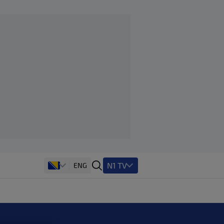
N1 TV
ENG