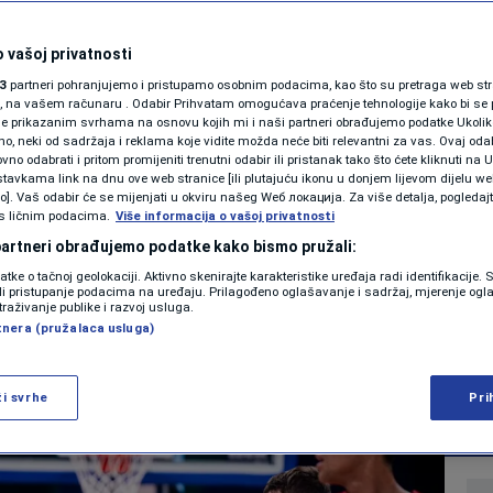
 Zvezde i
SHOWBIZ
KOLUMNE
 vašoj privatnosti
Srbije se oglasio
3
partneri pohranjujemo i pristupamo osobnim podacima, kao što su pretraga web stran
ori, na vašem računaru . Odabir Prihvatam omogućava praćenje tehnologije kako bi se 
morativnog skupa u
je prikazanim svrhama na osnovu kojih mi i naši partneri obrađujemo podatke Ukoliko
 neki od sadržaja i reklama koje vidite možda neće biti relevantni za vas. Ovaj odab
PODCAST
no odabrati i pritom promijeniti trenutni odabir ili pristanak tako što ćete kliknuti na U
tavkama link na dnu ove web stranice [ili plutajuću ikonu u donjem lijevom dijelu we
N1 SPECIJAL
vo]. Vaš odabir će se mijenjati u okviru našeg Wеб локација. Za više detalja, pogledaj
s ličnim podacima.
Više informacija o vašoj privatnosti
0
KOŠARKA
komentara
FENOMENI
|
|
 partneri obrađujemo podatke kako bismo pružali:
datke o tačnoj geolokaciji. Aktivno skenirajte karakteristike uređaja radi identifikacije.
NEISTRAŽENO
ili pristupanje podacima na uređaju. Prilagođeno oglašavanje i sadržaj, mjerenje ogl
traživanje publike i razvoj usluga.
Više
tnera (pružalaca usluga)
VIRALNO
FOTO
ži svrhe
Pri
PROMO
VIDEO