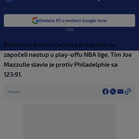
Dodajte N1 u omiljeni Google izvor
Više
Košarkaši Boston Celticsa pobjedom su
započeli nastup u play-offu NBA lige. Tim Joe
Mazzulle slavio je protiv Philadelphie sa
123:91.
Podijeli