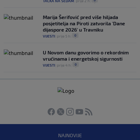
0
TAČKA NA SEDAM
|
prije 2 h
|
Marija Šerifović pred više hiljada
posjetitelja na Piroti zatvorila 'Dane
dijaspore 2026' u Travniku
0
VIJESTI
|
prije 5 h
|
U Novom danu govorimo o rekordnim
vrućinama i energetskoj sigurnosti
0
VIJESTI
|
prije 4 h
|
NAJNOVIJE