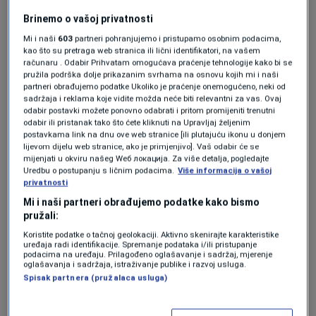
sedam poena, uz dva skoka i jednu asistenciju.
Brinemo o vašoj privatnosti
Mi i naši
603
partneri pohranjujemo i pristupamo osobnim podacima,
Kod 76ersa se istakao Maxey sa 21 ubačajem.
kao što su pretraga web stranica ili lični identifikatori, na vašem
računaru . Odabir Prihvatam omogućava praćenje tehnologije kako bi se
pružila podrška dolje prikazanim svrhama na osnovu kojih mi i naši
Naredni meč ovih rivala igra se za tri dana, a
partneri obrađujemo podatke Ukoliko je praćenje onemogućeno, neki od
sadržaja i reklama koje vidite možda neće biti relevantni za vas. Ovaj
domaćin će opet biti ekipa Bostona.
odabir postavki možete ponovno odabrati i pritom promijeniti trenutni
odabir ili pristanak tako što ćete kliknuti na Upravljaj željenim
postavkama link na dnu ove web stranice [ili plutajuću ikonu u donjem
BONUS VIDEO:
lijevom dijelu web stranice, ako je primjenjivo]. Vaš odabir će se
mijenjati u okviru našeg Wеб локација. Za više detalja, pogledajte
Uredbu o postupanju s ličnim podacima.
Više informacija o vašoj
╰┈➤ Program N1 televizije možete pratiti
privatnosti
UŽIVO na
ovom linku
kao i putem aplikacija za
Mi i naši partneri obrađujemo podatke kako bismo
pružali:
Android
/
iPhone/iPad
Koristite podatke o tačnoj geolokaciji. Aktivno skenirajte karakteristike
uređaja radi identifikacije. Spremanje podataka i/ili pristupanje
podacima na uređaju. Prilagođeno oglašavanje i sadržaj, mjerenje
Više tema kao što je ova?
oglašavanja i sadržaja, istraživanje publike i razvoj usluga.
Spisak partnera (pružalaca usluga)
BOSTON CELTICS
LUKA GARZA
NBA
PHILADELPHIA 76ERS