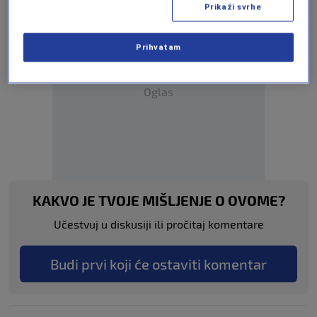
Prikaži svrhe
Prihvatam
Oglas
KAKVO JE TVOJE MIŠLJENJE O OVOME?
Učestvuj u diskusiji ili pročitaj komentare
Budi prvi koji će ostaviti komentar