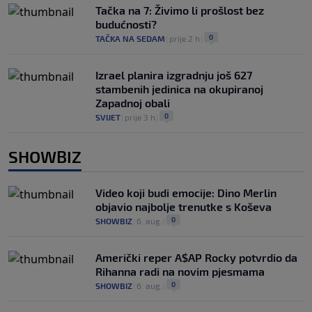
Tačka na 7: Živimo li prošlost bez
budućnosti?
0
TAČKA NA SEDAM
|
prije 2 h
|
Izrael planira izgradnju još 627
stambenih jedinica na okupiranoj
Zapadnoj obali
0
SVIJET
|
prije 3 h
|
SHOWBIZ
Video koji budi emocije: Dino Merlin
objavio najbolje trenutke s Koševa
0
SHOWBIZ
|
6. aug.
|
Američki reper A$AP Rocky potvrdio da
Rihanna radi na novim pjesmama
0
SHOWBIZ
|
6. aug.
|