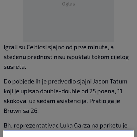
Oglas
Igrali su Celticsi sjajno od prve minute, a
stečenu prednost nisu ispuštali tokom cijelog
susreta.
Do pobjede ih je predvodio sjajni Jason Tatum
koji je upisao double-double od 25 poena, 11
skokova, uz sedam asistencija. Pratio ga je
Brown sa 26.
Bh. reprezentativac Luka Garza na parketu je
proveo 14 minuta i za to vrijeme postigao