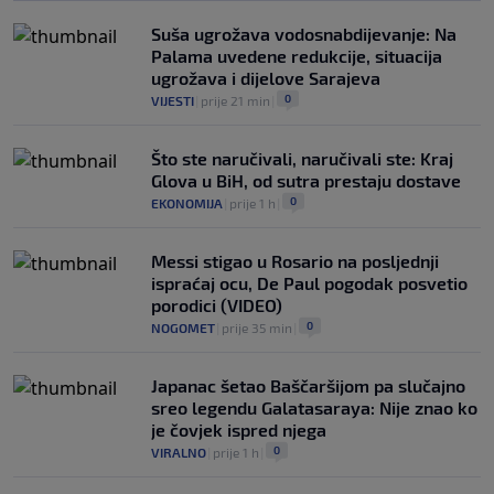
Suša ugrožava vodosnabdijevanje: Na
Palama uvedene redukcije, situacija
ugrožava i dijelove Sarajeva
0
VIJESTI
|
prije 21 min
|
Što ste naručivali, naručivali ste: Kraj
Glova u BiH, od sutra prestaju dostave
0
EKONOMIJA
|
prije 1 h
|
Messi stigao u Rosario na posljednji
ispraćaj ocu, De Paul pogodak posvetio
porodici (VIDEO)
0
NOGOMET
|
prije 35 min
|
Japanac šetao Baščaršijom pa slučajno
sreo legendu Galatasaraya: Nije znao ko
je čovjek ispred njega
0
VIRALNO
|
prije 1 h
|