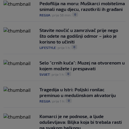
Pedofilija na moru: Muškarci mobitelima
snimali nagu djecu, razotkrili ih građani
0
REGIJA
|
prije 58 min
|
Stavite novčić u zamrzivač prije nego
što odete na godišnji odmor – jako je
korisno to učiniti
0
LIFESTYLE
|
prije 1 h
|
Selo "crnih kuća": Muzej na otvorenom u
kojem možete i prespavati
0
SVIJET
|
prije 1 h
|
Tragedija u Istri: Poljski ronilac
preminuo u medulinskom akvatoriju
0
REGIJA
|
prije 1 h
|
Komarci je ne podnose, a ljude
oduševljava: Biljka koja bi trebala rasti
na svakom balkonu