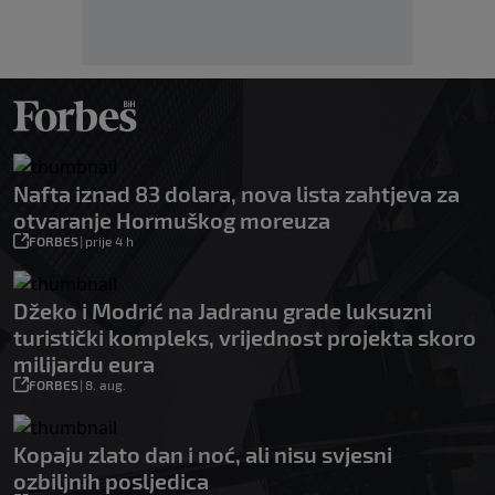
Nafta iznad 83 dolara, nova lista zahtjeva za
otvaranje Hormuškog moreuza
FORBES
|
prije 4 h
Džeko i Modrić na Jadranu grade luksuzni
turistički kompleks, vrijednost projekta skoro
milijardu eura
FORBES
|
8. aug.
Kopaju zlato dan i noć, ali nisu svjesni
ozbiljnih posljedica