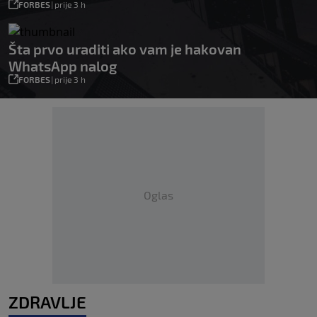
FORBES
|
prije 3 h
Šta prvo uraditi ako vam je hakovan
WhatsApp nalog
FORBES
|
prije 3 h
Oglas
ZDRAVLJE