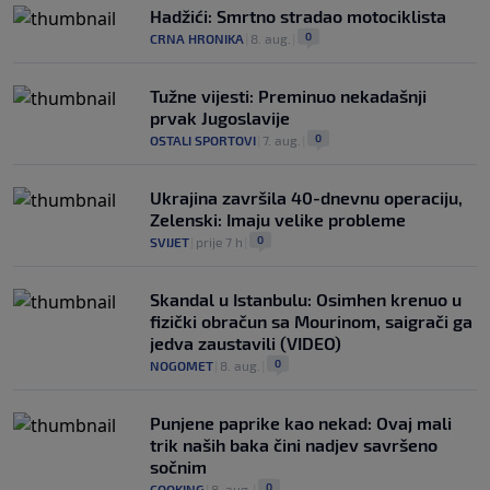
Hadžići: Smrtno stradao motociklista
0
CRNA HRONIKA
|
8. aug.
|
Tužne vijesti: Preminuo nekadašnji
prvak Jugoslavije
0
OSTALI SPORTOVI
|
7. aug.
|
Ukrajina završila 40-dnevnu operaciju,
Zelenski: Imaju velike probleme
0
SVIJET
|
prije 7 h
|
Skandal u Istanbulu: Osimhen krenuo u
fizički obračun sa Mourinom, saigrači ga
jedva zaustavili (VIDEO)
0
NOGOMET
|
8. aug.
|
Punjene paprike kao nekad: Ovaj mali
trik naših baka čini nadjev savršeno
sočnim
0
COOKING
|
8. aug.
|