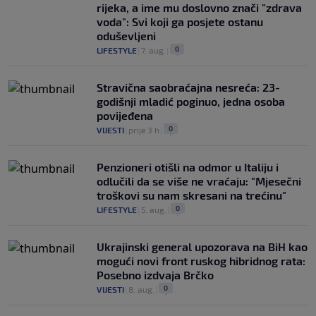
rijeka, a ime mu doslovno znači "zdrava
voda": Svi koji ga posjete ostanu
oduševljeni
0
LIFESTYLE
|
7. aug.
|
Stravična saobraćajna nesreća: 23-
godišnji mladić poginuo, jedna osoba
povijeđena
0
VIJESTI
|
prije 3 h
|
Penzioneri otišli na odmor u Italiju i
odlučili da se više ne vraćaju: "Mjesečni
troškovi su nam skresani na trećinu"
0
LIFESTYLE
|
5. aug.
|
Ukrajinski general upozorava na BiH kao
mogući novi front ruskog hibridnog rata:
Posebno izdvaja Brčko
0
VIJESTI
|
8. aug.
|