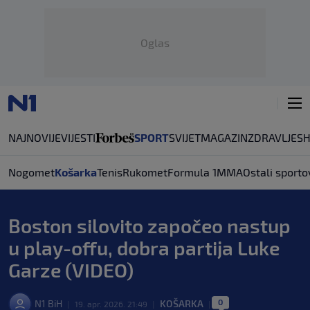
Oglas
NAJNOVIJE
VIJESTI
SPORT
SVIJET
MAGAZIN
ZDRAVLJE
S
Nogomet
Košarka
Tenis
Rukomet
Formula 1
MMA
Ostali sporto
Boston silovito započeo nastup
u play-offu, dobra partija Luke
Garze (VIDEO)
0
N1 BiH
KOŠARKA
|
19. apr. 2026. 21:49
|
|