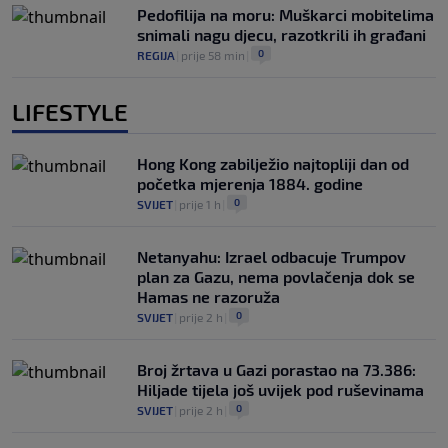
Pedofilija na moru: Muškarci mobitelima
snimali nagu djecu, razotkrili ih građani
0
REGIJA
|
prije 58 min
|
LIFESTYLE
Hong Kong zabilježio najtopliji dan od
početka mjerenja 1884. godine
0
SVIJET
|
prije 1 h
|
Netanyahu: Izrael odbacuje Trumpov
plan za Gazu, nema povlačenja dok se
Hamas ne razoruža
0
SVIJET
|
prije 2 h
|
Broj žrtava u Gazi porastao na 73.386:
Hiljade tijela još uvijek pod ruševinama
0
SVIJET
|
prije 2 h
|