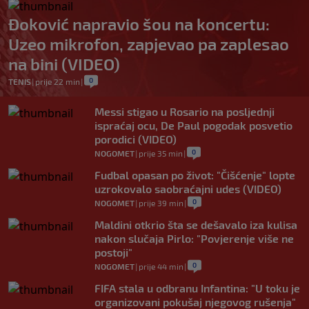
Đoković napravio šou na koncertu:
Uzeo mikrofon, zapjevao pa zaplesao
na bini (VIDEO)
0
TENIS
|
prije 22 min
|
Messi stigao u Rosario na posljednji
ispraćaj ocu, De Paul pogodak posvetio
porodici (VIDEO)
0
NOGOMET
|
prije 35 min
|
Fudbal opasan po život: "Čišćenje" lopte
uzrokovalo saobraćajni udes (VIDEO)
0
NOGOMET
|
prije 39 min
|
Maldini otkrio šta se dešavalo iza kulisa
nakon slučaja Pirlo: "Povjerenje više ne
postoji"
0
NOGOMET
|
prije 44 min
|
FIFA stala u odbranu Infantina: "U toku je
organizovani pokušaj njegovog rušenja"