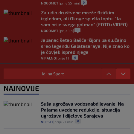
0
NOGOMET
|
prije 55 min
|
Zaludio društvene mreže fizičkim
izgledom, ali Okoye spušta loptu: "Ja
sam prije svega golman" (FOTO+VIDEO)
0
NOGOMET
|
prije 1 h
|
Japanac šetao Baščaršijom pa slučajno
sreo legendu Galatasaraya: Nije znao ko
je čovjek ispred njega
0
VIRALNO
|
prije 1 h
|
Modrić bi mogao dobiti neočekivanu
ulogu u Milanu: Gazzetta nagovijestila
Idi na Sport
veliki potez
0
NOGOMET
|
prije 6 h
|
NAJNOVIJE
"Peković je imao 140 kila, nisam mogao
to da ga pitam": Luda priča NBA zvijezde,
Suša ugrožava vodosnabdijevanje: Na
htio je samo jednu stvar
Palama uvedene redukcije, situacija
0
KOŠARKA
|
prije 6 h
|
ugrožava i dijelove Sarajeva
0
VIJESTI
|
prije 21 min
|