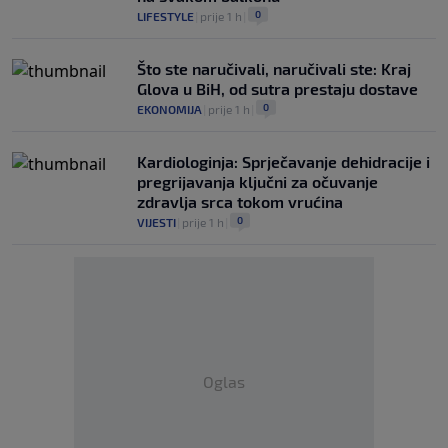
0
LIFESTYLE
|
prije 1 h
|
Što ste naručivali, naručivali ste: Kraj
Glova u BiH, od sutra prestaju dostave
0
EKONOMIJA
|
prije 1 h
|
Kardiologinja: Sprječavanje dehidracije i
pregrijavanja ključni za očuvanje
zdravlja srca tokom vrućina
0
VIJESTI
|
prije 1 h
|
Oglas