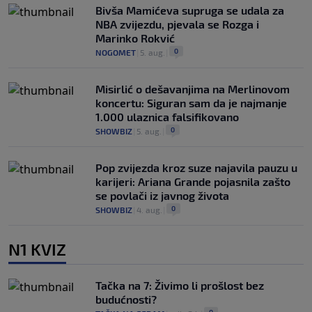
Bivša Mamićeva supruga se udala za
NBA zvijezdu, pjevala se Rozga i
Marinko Rokvić
0
NOGOMET
|
5. aug.
|
Misirlić o dešavanjima na Merlinovom
koncertu: Siguran sam da je najmanje
1.000 ulaznica falsifikovano
0
SHOWBIZ
|
5. aug.
|
Pop zvijezda kroz suze najavila pauzu u
karijeri: Ariana Grande pojasnila zašto
se povlači iz javnog života
0
SHOWBIZ
|
4. aug.
|
N1 KVIZ
Tačka na 7: Živimo li prošlost bez
budućnosti?