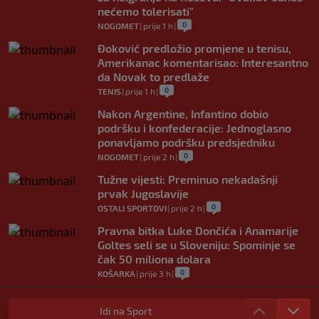
nećemo tolerisati"
0
NOGOMET
|
prije 1 h
|
Đoković predložio promjene u tenisu,
Amerikanac komentarisao: Interesantno
da Novak to predlaže
0
TENIS
|
prije 1 h
|
Nakon Argentine, Infantino dobio
podršku i konfederacije: Jednoglasno
ponavljamo podršku predsjedniku
0
NOGOMET
|
prije 2 h
|
Tužne vijesti: Preminuo nekadašnji
prvak Jugoslavije
0
OSTALI SPORTOVI
|
prije 2 h
|
Pravna bitka Luke Dončića i Anamarije
Goltes seli se u Sloveniju: Spominje se
čak 50 miliona dolara
0
KOŠARKA
|
prije 3 h
|
Danas počinje nova sezona šampionata
BiH: Željezničar protiv novajlije na
Idi na Sport