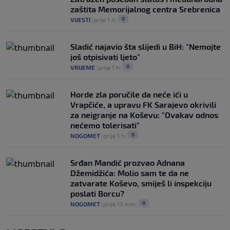
zaštita Memorijalnog centra Srebrenica
0
VIJESTI
|
prije 1 h
|
Sladić najavio šta slijedi u BiH: "Nemojte
još otpisivati ljeto"
0
VRIJEME
|
prije 1 h
|
Horde zla poručile da neće ići u
Vrapčiće, a upravu FK Sarajevo okrivili
za neigranje na Koševu: "Ovakav odnos
nećemo tolerisati"
0
NOGOMET
|
prije 1 h
|
Srđan Mandić prozvao Adnana
Džemidžića: Molio sam te da ne
zatvarate Koševo, smiješ li inspekciju
poslati Borcu?
0
NOGOMET
|
prije 13 min
|