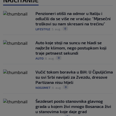
Penzioneri otišli na odmor u Italiju i
odlučili da se više ne vraćaju: "Mjesečni
troškovi su nam skresani na trećinu"
0
LIFESTYLE
|
5. aug.
|
Auto koje stoji na suncu ne hladi se
najbrže klimom, nego postupkom koji
traje petnaest sekundi
0
AUTO
|
6. aug.
|
Vučić tokom boravka u BiH: U Čipuljićima
su svi Srbi navijali za Zvezdu, dresove
Partizana nisu htjeli
0
NOGOMET
|
6. aug.
|
Šezdeset posto stanovnika glavnog
grada u kojem živi mnogo Bosanaca živi
u stanovima koje daje grad