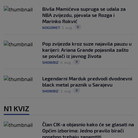
Bivša Mamićeva supruga se udala za
NBA zvijezdu, pjevala se Rozga i
Marinko Rokvić
0
NOGOMET
|
5. aug.
|
Pop zvijezda kroz suze najavila pauzu u
karijeri: Ariana Grande pojasnila zašto
se povlači iz javnog života
0
SHOWBIZ
|
4. aug.
|
Legendarni Marduk predvodi dvodnevni
black metal praznik u Sarajevu
0
SHOWBIZ
|
3. aug.
|
N1 KVIZ
Član CIK-a objasnio kako će se glasati na
Općim izborima: Jedno pravilo birači
posebno trebaju zapamtiti