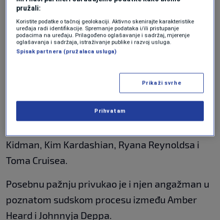
pružali:
Lauru Wasser, jednu od najpoznatijih
Koristite podatke o tačnoj geolokaciji. Aktivno skenirajte karakteristike
stručnjakinja za bračne i porodične sporove u
uređaja radi identifikacije. Spremanje podataka i/ili pristupanje
podacima na uređaju. Prilagođeno oglašavanje i sadržaj, mjerenje
Sjedinjenim Američkim Državama.
oglašavanja i sadržaja, istraživanje publike i razvoj usluga.
Spisak partnera (pružalaca usluga)
Wasser je zbog brojnih slavnih klijenata dobila
nadimak
“kraljica razvoda”
, a tokom karijere
Prikaži svrhe
zastupala je neka od najvećih imena
Prihvatam
Hollywooda i sporta, uključujući Angelinu Jolie,
Bena Afflecka, Ashtona Kutchera, Nicole
Kidman, Kim Kardashian, Ryana Reynoldsa i
Toma Cruisea.
Posebnu pažnju privukao je i njen angažman u
poznatom sudskom procesu između Amber
Heard i Johnnyja Deppa.