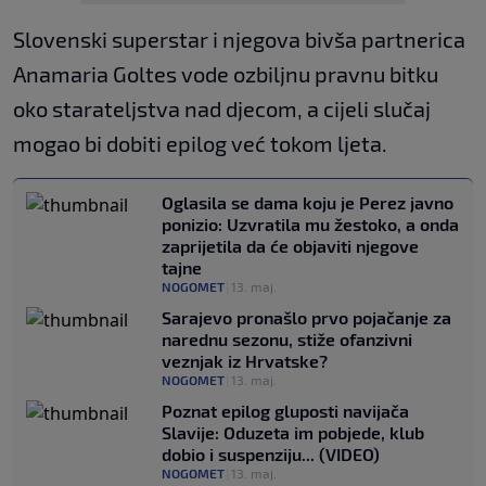
Slovenski superstar i njegova bivša partnerica
Anamaria Goltes vode ozbiljnu pravnu bitku
oko starateljstva nad djecom, a cijeli slučaj
mogao bi dobiti epilog već tokom ljeta.
Oglasila se dama koju je Perez javno
ponizio: Uzvratila mu žestoko, a onda
zaprijetila da će objaviti njegove
tajne
NOGOMET
|
13. maj.
Sarajevo pronašlo prvo pojačanje za
narednu sezonu, stiže ofanzivni
veznjak iz Hrvatske?
NOGOMET
|
13. maj.
Poznat epilog gluposti navijača
Slavije: Oduzeta im pobjede, klub
dobio i suspenziju... (VIDEO)
NOGOMET
|
13. maj.