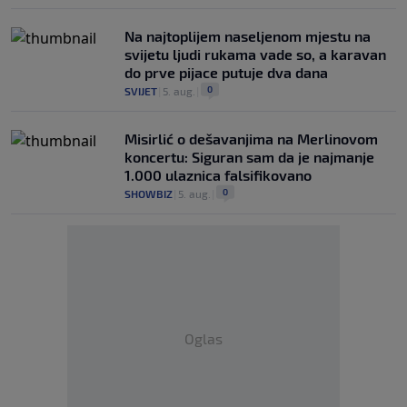
Na najtoplijem naseljenom mjestu na
svijetu ljudi rukama vade so, a karavan
do prve pijace putuje dva dana
0
SVIJET
|
5. aug.
|
Misirlić o dešavanjima na Merlinovom
koncertu: Siguran sam da je najmanje
1.000 ulaznica falsifikovano
0
SHOWBIZ
|
5. aug.
|
Oglas