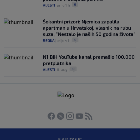
0
VIJESTI
|
prije 1 h
|
Šokantni prizori: Njemica zapalila
apartman u Hrvatskoj, vlasnik na rubu
suza; "Nestalo je naših 50 godina života"
0
REGIJA
|
prije 4 h
|
N1 BiH YouTube kanal premašio 100.000
pretplatnika
0
VIJESTI
|
6. aug.
|
NAJNOVIJE