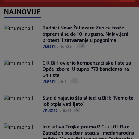
Grbavici
0
NOGOMET
|
prije 3 h
|
NAJNOVIJE
Infantino u jeku brojnih kritika, dobio
javnu podršku jednog nogometnog
Radnici Nove Željezare Zenica traže
saveza, ali i jednu kritiku
otpremnine do 10. augusta: Najavljeni
0
NOGOMET
|
prije 4 h
|
protesti i zatvaranje u pogonima
0
VIJESTI
|
prije 42 min
|
CIK BiH ovjerio kompenzacijske liste za
Opće izbore: Ukupno 773 kandidata na
64 liste
0
VIJESTI
|
prije 1 h
|
Sladić najavio šta slijedi u BiH: "Nemojte
još otpisivati ljeto"
0
VRIJEME
|
prije 1 h
|
Inicijativa Trojke prema PIC-u i OHR-u:
Zatražen poseban status i međunarodna
zaštita Memorijalnog centra Srebrenica