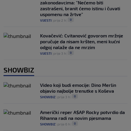
zakonodavcima: "Nećemo biti
zastrašeni, branit ćemo istinu i čuvati
uspomenu na žrtve"
0
VIJESTI
|
prije 2 h
|
Kovačević: Cvitanović govorom mržnje
poručuje da nisam kršten, meni kućni
odgoj nalaže da ne mrzim
0
VIJESTI
|
prije 3 h
|
SHOWBIZ
Video koji budi emocije: Dino Merlin
objavio najbolje trenutke s Koševa
0
SHOWBIZ
|
prije 3 h
|
Američki reper A$AP Rocky potvrdio da
Rihanna radi na novim pjesmama
0
SHOWBIZ
|
prije 6 h
|