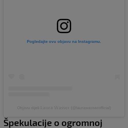
Pogledajte ovu objavu na Instagramu.
Objavu dijeli 𝕃𝕒𝕦𝕣𝕒 𝕎𝕒𝕤𝕤𝕖𝕣 (@laurawasserofficial)
Špekulacije o ogromnoj