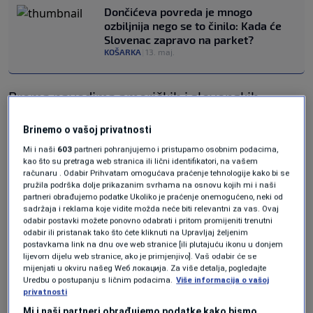
Dončićeva povreda je mnogo
ozbiljnija nego se to činilo: Kada će
Slovenac zapravo na parket?
KOŠARKA
|
13. maj.
Prema navodima američkih i slovenskih
medija, upravo zbog ovog procesa Dončić je
Brinemo o vašoj privatnosti
prvi put odbio nastup za reprezentaciju
Mi i naši
603
partneri pohranjujemo i pristupamo osobnim podacima,
Slovenije.
kao što su pretraga web stranica ili lični identifikatori, na vašem
računaru . Odabir Prihvatam omogućava praćenje tehnologije kako bi se
pružila podrška dolje prikazanim svrhama na osnovu kojih mi i naši
Dončić angažovao jednu od
partneri obrađujemo podatke Ukoliko je praćenje onemogućeno, neki od
sadržaja i reklama koje vidite možda neće biti relevantni za vas. Ovaj
najpoznatijih advokatica u
odabir postavki možete ponovno odabrati i pritom promijeniti trenutni
odabir ili pristanak tako što ćete kliknuti na Upravljaj željenim
SAD-u
postavkama link na dnu ove web stranice [ili plutajuću ikonu u donjem
lijevom dijelu web stranice, ako je primjenjivo]. Vaš odabir će se
mijenjati u okviru našeg Wеб локација. Za više detalja, pogledajte
Uredbu o postupanju s ličnim podacima.
Više informacija o vašoj
Zvijezda Los Angeles Lakersa odlučila je
privatnosti
angažovati poznatu američku advokaticu
Mi i naši partneri obrađujemo podatke kako bismo