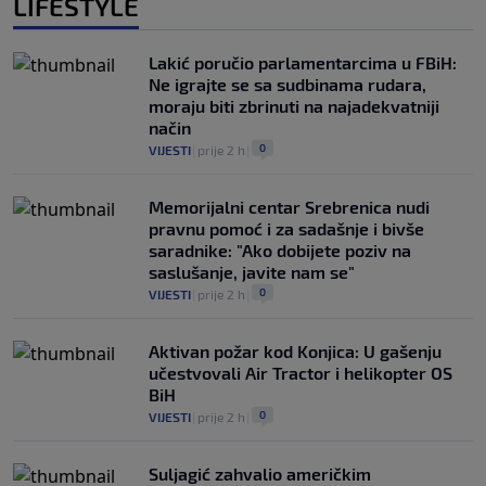
LIFESTYLE
Lakić poručio parlamentarcima u FBiH:
Ne igrajte se sa sudbinama rudara,
moraju biti zbrinuti na najadekvatniji
način
0
VIJESTI
|
prije 2 h
|
Memorijalni centar Srebrenica nudi
pravnu pomoć i za sadašnje i bivše
saradnike: "Ako dobijete poziv na
saslušanje, javite nam se"
0
VIJESTI
|
prije 2 h
|
Aktivan požar kod Konjica: U gašenju
učestvovali Air Tractor i helikopter OS
BiH
0
VIJESTI
|
prije 2 h
|
Suljagić zahvalio američkim