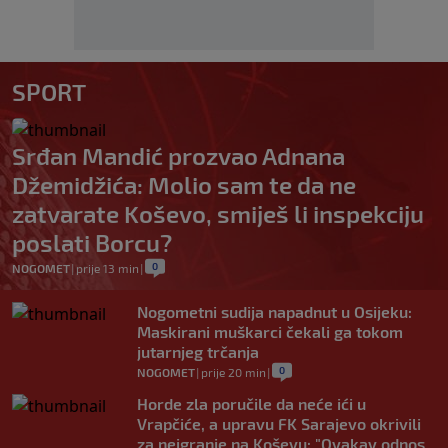
SPORT
Srđan Mandić prozvao Adnana
Džemidžića: Molio sam te da ne
zatvarate Koševo, smiješ li inspekciju
poslati Borcu?
0
NOGOMET
|
prije 13 min
|
Nogometni sudija napadnut u Osijeku:
Maskirani muškarci čekali ga tokom
jutarnjeg trčanja
0
NOGOMET
|
prije 20 min
|
Horde zla poručile da neće ići u
Vrapčiće, a upravu FK Sarajevo okrivili
za neigranje na Koševu: "Ovakav odnos