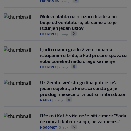
0
EKONOMIJA
|
5. aug.
|
Mokra plahta na prozoru hladi sobu
bolje od ventilatora, ali samo ako je
ispunjen jedan uslov
0
LIFESTYLE
|
5. aug.
|
Ljudi u ovom gradu žive u rupama
iskopanim u brdu, a kad prošire spavaću
sobu ponekad nađu drago kamenje
0
LIFESTYLE
|
2. aug.
|
Uz Zemlju već sto godina putuje još
jedan objekat, a kineska sonda ga je
prošlog mjeseca prvi put snimila izbliza
0
NAUKA
|
6. aug.
|
Džeko i Katić više neće biti cimeri: "Sada
će morati kuhati za nju, ne za mene..."
0
NOGOMET
|
6. aug.
|