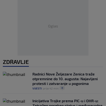
Oglas
ZDRAVLJE
Radnici Nove Željezare Zenica traže
otpremnine do 10. augusta: Najavljeni
protesti i zatvaranje u pogonima
0
VIJESTI
|
prije 42 min
|
Inicijativa Trojke prema PIC-u i OHR-u:
Zatražen poseban status i međunarodna