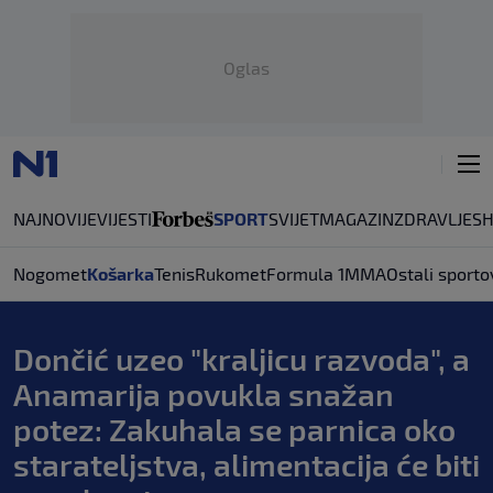
Oglas
NAJNOVIJE
VIJESTI
SPORT
SVIJET
MAGAZIN
ZDRAVLJE
S
Nogomet
Košarka
Tenis
Rukomet
Formula 1
MMA
Ostali sporto
Dončić uzeo "kraljicu razvoda", a
Anamarija povukla snažan
potez: Zakuhala se parnica oko
starateljstva, alimentacija će biti