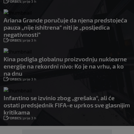
FORBES
|
prije 3 h
Ariana Grande poručuje da njena predstojeća
pauza „nije ishitrena“ niti je „posljedica
negativnosti“
FORBES
|
prije 3 h
Kina podigla globalnu proizvodnju nuklearne
energije na rekordni nivo: Ko je na vrhu, a ko
na dnu
FORBES
|
prije 3 h
Infantino se izvinio zbog „grešaka“, ali će
ostati predsjednik FIFA-e uprkos sve glasnijim
kritikama
FORBES
|
prije 3 h