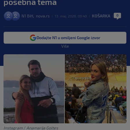
posebna tema
0
,
N1 BiH
nova.rs
KOŠARKA
|
13. maj. 2026. 09:40
|
|
Dodajte N1 u omiljeni Google izvor
Više
Instagram
/
Anamarija Goltes