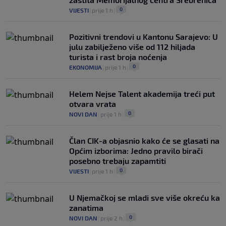
0
VIJESTI
|
prije 1 h
|
Pozitivni trendovi u Kantonu Sarajevo: U
julu zabilježeno više od 112 hiljada
turista i rast broja noćenja
0
EKONOMIJA
|
prije 1 h
|
Helem Nejse Talent akademija treći put
otvara vrata
0
NOVI DAN
|
prije 1 h
|
Član CIK-a objasnio kako će se glasati na
Općim izborima: Jedno pravilo birači
posebno trebaju zapamtiti
0
VIJESTI
|
prije 1 h
|
U Njemačkoj se mladi sve više okreću ka
zanatima
0
NOVI DAN
|
prije 2 h
|