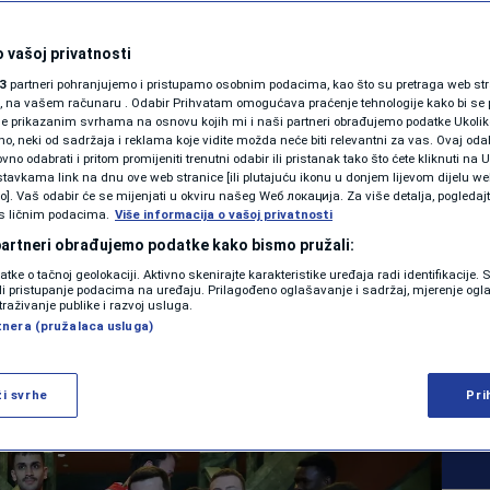
SHOWBIZ
o košarkaške Turske
KOLUMNE
 vašoj privatnosti
3
partneri pohranjujemo i pristupamo osobnim podacima, kao što su pretraga web stran
ske srebrene medalje
ori, na vašem računaru . Odabir Prihvatam omogućava praćenje tehnologije kako bi se 
je prikazanim svrhama na osnovu kojih mi i naši partneri obrađujemo podatke Ukoliko
 neki od sadržaja i reklama koje vidite možda neće biti relevantni za vas. Ovaj odab
ne nakon povratka iz
PODCAST
no odabrati i pritom promijeniti trenutni odabir ili pristanak tako što ćete kliknuti na U
tavkama link na dnu ove web stranice [ili plutajuću ikonu u donjem lijevom dijelu we
N1 SPECIJAL
vo]. Vaš odabir će se mijenjati u okviru našeg Wеб локација. Za više detalja, pogledaj
s ličnim podacima.
Više informacija o vašoj privatnosti
FENOMENI
 partneri obrađujemo podatke kako bismo pružali:
0
KOŠARKA
komentara
datke o tačnoj geolokaciji. Aktivno skenirajte karakteristike uređaja radi identifikacije.
|
|
NEISTRAŽENO
ili pristupanje podacima na uređaju. Prilagođeno oglašavanje i sadržaj, mjerenje ogl
traživanje publike i razvoj usluga.
tnera (pružalaca usluga)
VIRALNO
Više
FOTO
ži svrhe
Pri
PROMO
VIDEO