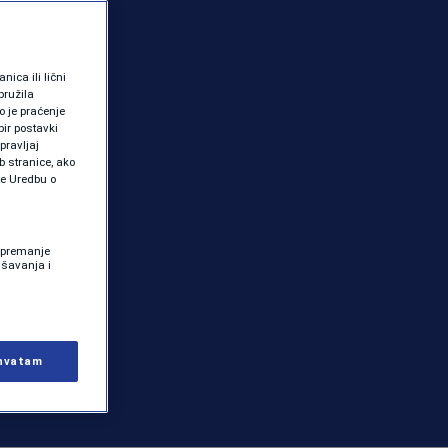
ica ili lični
pružila
 je praćenje
ir postavki
pravljaj
b stranice, ako
te Uredbu o
 Spremanje
ašavanja i
hvatam