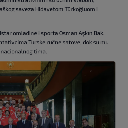
aškog saveza Hidayetom Türkoğluom i
istar omladine i sporta Osman Aşkın Bak.
entativcima Turske ručne satove, dok su mu
s nacionalnog tima.