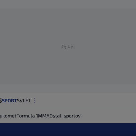
Oglas
SPORT
SVIJET
MAGAZIN
ukomet
Formula 1
MMA
Ostali sportovi
ZDRAVLJE