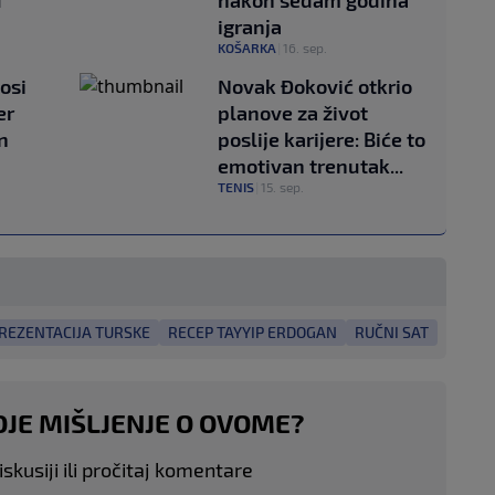
igranja
KOŠARKA
|
16. sep.
osi
Novak Đoković otkrio
er
planove za život
n
poslije karijere: Biće to
emotivan trenutak...
TENIS
|
15. sep.
REZENTACIJA TURSKE
RECEP TAYYIP ERDOGAN
RUČNI SAT
OJE MIŠLJENJE O OVOME?
skusiji ili pročitaj komentare