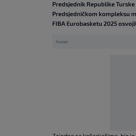
Predsjednik Republike Turske 
Predsjedničkom kompleksu muš
FIBA Eurobasketu 2025 osvoji
Podijeli
Zajedno sa košarkašima, bio je