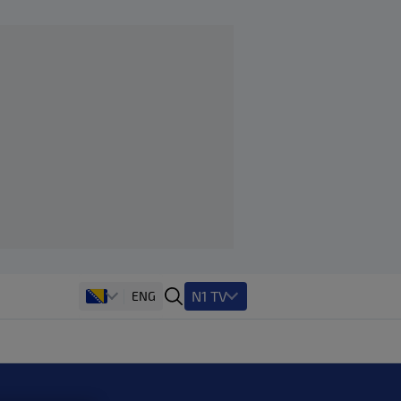
N1 TV
ENG