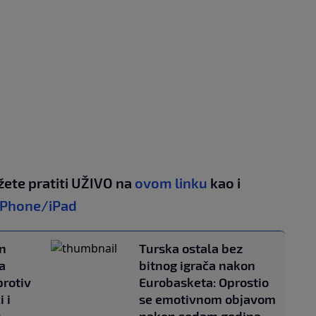
žete pratiti UŽIVO na
ovom linku
kao i
iPhone/iPad
on
Turska ostala bez
a
bitnog igrača nakon
protiv
Eurobasketa: Oprostio
 i
se emotivnom objavom
u
nakon sedam godina