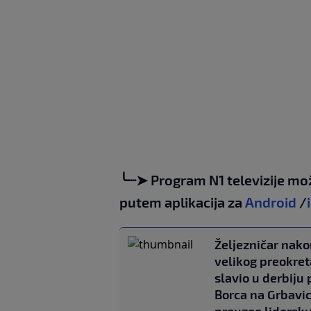
╰┈➤ Program N1 televizije mo
putem aplikacija za
Android
/
Željezničar nak
velikog preokret
slavio u derbiju 
Borca na Grbavici
preuzeo lidersk