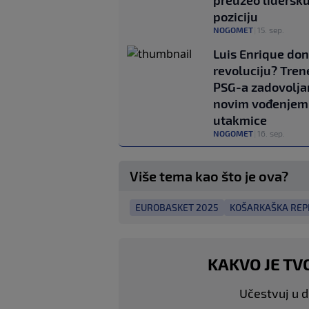
poziciju
NOGOMET
|
15. sep.
Luis Enrique don
revoluciju? Tren
PSG-a zadovolja
novim vođenjem
utakmice
NOGOMET
|
16. sep.
Više tema kao što je ova?
EUROBASKET 2025
KOŠARKAŠKA REP
KAKVO JE TV
Učestvuj u di