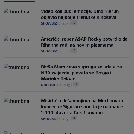
Video koji budi emocije: Dino Merlin
objavio najbolje trenutke s Koševa
0
SHOWBIZ
|
6. aug.
|
Američki reper A$AP Rocky potvrdio da
Rihanna radi na novim pjesmama
0
SHOWBIZ
|
6. aug.
|
Bivša Mamićeva supruga se udala za
NBA zvijezdu, pjevala se Rozga i
Marinko Rokvić
0
NOGOMET
|
5. aug.
|
Misirlić o dešavanjima na Merlinovom
koncertu: Siguran sam da je najmanje
1.000 ulaznica falsifikovano
0
SHOWBIZ
|
5. aug.
|