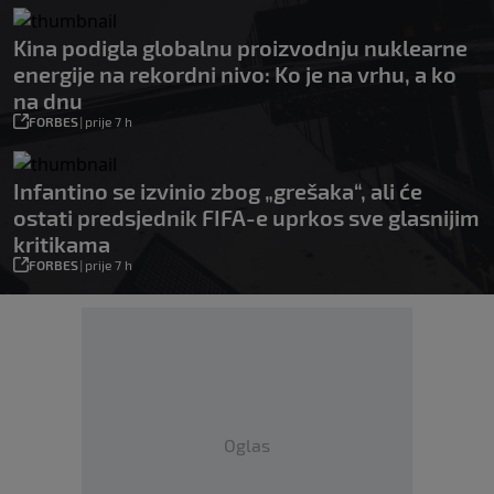
Kina podigla globalnu proizvodnju nuklearne
energije na rekordni nivo: Ko je na vrhu, a ko
na dnu
FORBES
|
prije 7 h
Infantino se izvinio zbog „grešaka“, ali će
ostati predsjednik FIFA-e uprkos sve glasnijim
kritikama
FORBES
|
prije 7 h
Oglas