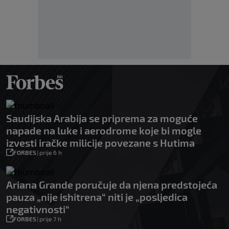
Saudijska Arabija se priprema za moguće
napade na luke i aerodrome koje bi mogle
izvesti iračke milicije povezane s Hutima
FORBES
|
prije 6 h
Ariana Grande poručuje da njena predstojeća
pauza „nije ishitrena“ niti je „posljedica
negativnosti“
FORBES
|
prije 7 h