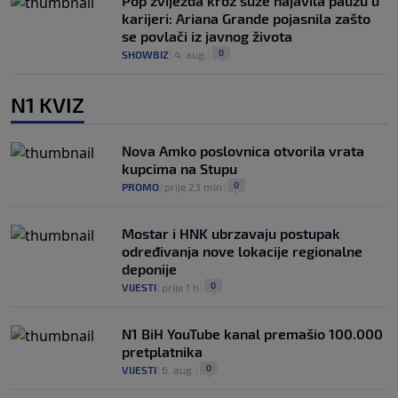
Pop zvijezda kroz suze najavila pauzu u
karijeri: Ariana Grande pojasnila zašto
se povlači iz javnog života
0
SHOWBIZ
|
4. aug.
|
N1 KVIZ
Nova Amko poslovnica otvorila vrata
kupcima na Stupu
0
PROMO
|
prije 23 min
|
Mostar i HNK ubrzavaju postupak
određivanja nove lokacije regionalne
deponije
0
VIJESTI
|
prije 1 h
|
N1 BiH YouTube kanal premašio 100.000
pretplatnika
0
VIJESTI
|
6. aug.
|