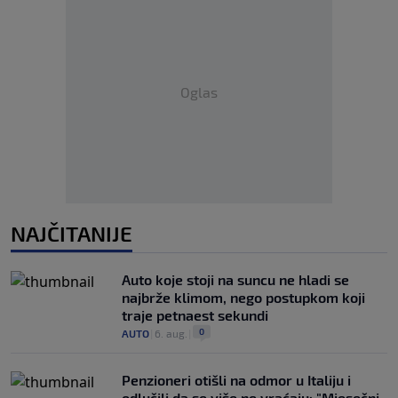
Oglas
NAJČITANIJE
Auto koje stoji na suncu ne hladi se
najbrže klimom, nego postupkom koji
traje petnaest sekundi
0
AUTO
|
6. aug.
|
Penzioneri otišli na odmor u Italiju i
odlučili da se više ne vraćaju: "Mjesečni