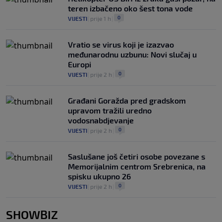
teren izbačeno oko šest tona vode
0
VIJESTI
|
prije 1 h
|
Vratio se virus koji je izazvao
međunarodnu uzbunu: Novi slučaj u
Europi
0
VIJESTI
|
prije 2 h
|
Građani Goražda pred gradskom
upravom tražili uredno
vodosnabdjevanje
0
VIJESTI
|
prije 2 h
|
Saslušane još četiri osobe povezane s
Memorijalnim centrom Srebrenica, na
spisku ukupno 26
0
VIJESTI
|
prije 2 h
|
SHOWBIZ