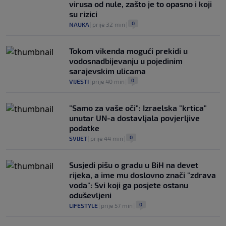
virusa od nule, zašto je to opasno i koji
su rizici
0
NAUKA
|
prije 32 min
|
Tokom vikenda mogući prekidi u
vodosnadbijevanju u pojedinim
sarajevskim ulicama
0
VIJESTI
|
prije 40 min
|
"Samo za vaše oči": Izraelska "krtica"
unutar UN-a dostavljala povjerljive
podatke
0
SVIJET
|
prije 44 min
|
Susjedi pišu o gradu u BiH na devet
rijeka, a ime mu doslovno znači "zdrava
voda": Svi koji ga posjete ostanu
oduševljeni
0
LIFESTYLE
|
prije 57 min
|