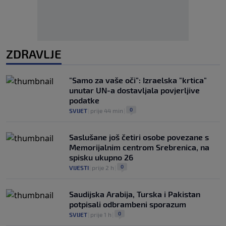
ZDRAVLJE
"Samo za vaše oči": Izraelska "krtica"
unutar UN-a dostavljala povjerljive
podatke
0
SVIJET
|
prije 44 min
|
Saslušane još četiri osobe povezane s
Memorijalnim centrom Srebrenica, na
spisku ukupno 26
0
VIJESTI
|
prije 2 h
|
Saudijska Arabija, Turska i Pakistan
potpisali odbrambeni sporazum
0
SVIJET
|
prije 1 h
|