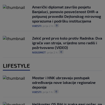
Američki diplomat završio posjetu
Banjaluci, ponovio posvećenost OHR-a
potpunoj provedbi Dejtonskog mirovnog
sporazuma i podršku institucijama
0
VIJESTI
|
prije 2 h
|
Zekić pred prvo kolo protiv Radnika: Dva
igrača van stroja, vrijedno smo radili i
požrtvovano (VIDEO)
0
NOGOMET
|
prije 2 h
|
LIFESTYLE
Mostar i HNK ubrzavaju postupak
određivanja nove lokacije regionalne
deponije
0
VIJESTI
|
prije 1 h
|
Helikopter OS BiH iz zraka gasi požar, na