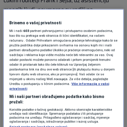
Lukini roditelji Frank i Šejla, uz asistenciju
mnogih ljudi, neumorno su radili na
prikupljanju dokaza da je Garza aplicirao za bh.
Brinemo o vašoj privatnosti
državljanstvo prije svoje 16. godine.
Mi i naši
603
partneri pohranjujemo i pristupamo osobnim podacima,
kao što su pretraga web stranica ili lični identifikatori, na vašem
Da košarkaška karijera nije bila povod za
računaru . Odabir Prihvatam omogućava praćenje tehnologije kako bi se
pružila podrška dolje prikazanim svrhama na osnovu kojih mi i naši
apliciranje jasno je svim navijačima. Dugo se
partneri obrađujemo podatke Ukoliko je praćenje onemogućeno, neki od
sadržaja i reklama koje vidite možda neće biti relevantni za vas. Ovaj
pokušavalo, a fotografija iz 2007. godine je
odabir postavki možete ponovno odabrati i pritom promijeniti trenutni
odabir ili pristanak tako što ćete kliknuti na Upravljaj željenim
dodatna potvrda gdje pripada srce Luke i
postavkama link na dnu ove web stranice [ili plutajuću ikonu u donjem
lijevom dijelu web stranice, ako je primjenjivo]. Vaš odabir će se
njegove porodice.
mijenjati u okviru našeg Wеб локација. Za više detalja, pogledajte
Uredbu o postupanju s ličnim podacima.
Više informacija o vašoj
privatnosti
Frank je poslao fotografiju na kojoj zajedno s
Mi i naši partneri obrađujemo podatke kako bismo
Lukom Garzom stoje djeca Teomana
pružali:
Alibegovića, njegovi rođaci. Počevši od
Koristite podatke o tačnoj geolokaciji. Aktivno skenirajte karakteristike
uređaja radi identifikacije. Spremanje podataka i/ili pristupanje
pozadine reda nalaze se:
Mirza
, zatim
Amar
,
podacima na uređaju. Prilagođeno oglašavanje i sadržaj, mjerenje
oglašavanja i sadržaja, istraživanje publike i razvoj usluga.
Spisak partnera (pružalaca usluga)