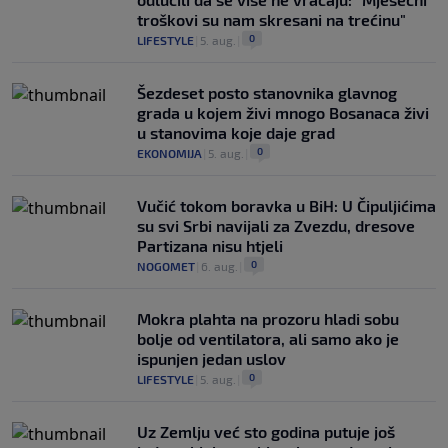
troškovi su nam skresani na trećinu"
0
LIFESTYLE
|
5. aug.
|
Šezdeset posto stanovnika glavnog
grada u kojem živi mnogo Bosanaca živi
u stanovima koje daje grad
0
EKONOMIJA
|
5. aug.
|
Vučić tokom boravka u BiH: U Čipuljićima
su svi Srbi navijali za Zvezdu, dresove
Partizana nisu htjeli
0
NOGOMET
|
6. aug.
|
Mokra plahta na prozoru hladi sobu
bolje od ventilatora, ali samo ako je
ispunjen jedan uslov
0
LIFESTYLE
|
5. aug.
|
Uz Zemlju već sto godina putuje još