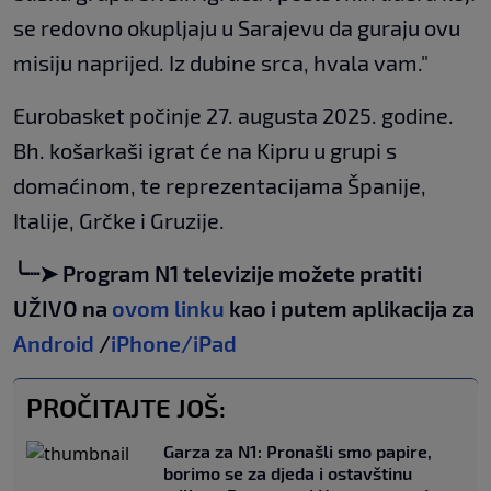
se redovno okupljaju u Sarajevu da guraju ovu
misiju naprijed. Iz dubine srca, hvala vam."
Eurobasket počinje 27. augusta 2025. godine.
Bh. košarkaši igrat će na Kipru u grupi s
domaćinom, te reprezentacijama Španije,
Italije, Grčke i Gruzije.
╰┈➤ Program N1 televizije možete pratiti
UŽIVO na
ovom linku
kao i putem aplikacija za
Android
/
iPhone/iPad
PROČITAJTE JOŠ:
Garza za N1: Pronašli smo papire,
borimo se za djeda i ostavštinu