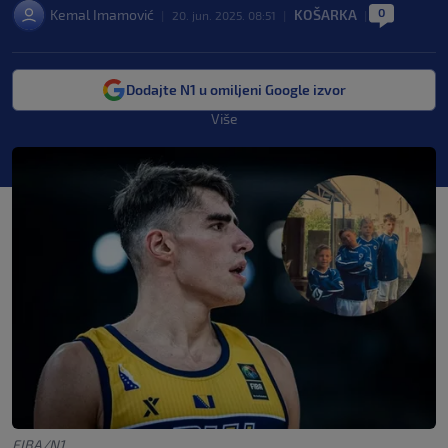
0
Kemal Imamović
KOŠARKA
|
20. jun. 2025. 08:51
|
|
Dodajte N1 u omiljeni Google izvor
Više
FIBA/N1