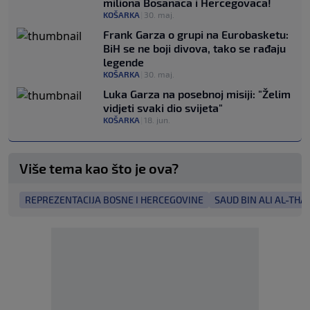
miliona Bosanaca i Hercegovaca!
KOŠARKA
|
30. maj.
Frank Garza o grupi na Eurobasketu:
BiH se ne boji divova, tako se rađaju
legende
KOŠARKA
|
30. maj.
Luka Garza na posebnoj misiji: "Želim
vidjeti svaki dio svijeta"
KOŠARKA
|
18. jun.
Više tema kao što je ova?
REPREZENTACIJA BOSNE I HERCEGOVINE
SAUD BIN ALI AL-THA