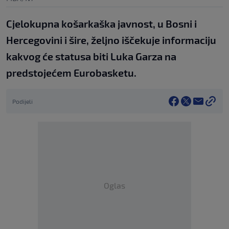
Cjelokupna košarkaška javnost, u Bosni i
Hercegovini i šire, željno iščekuje informaciju
kakvog će statusa biti Luka Garza na
predstojećem Eurobasketu.
Podijeli
Oglas