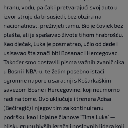
hranu, vodu, pa čak i pretvarajući svoj auto u
izvor struje da bi susjedi, bez obzira na
nacionalnost, preživjeli tamu. Bio je čovjek bez
plašta, ali je spašavao živote tihom hrabrošću.
Kao dječak, Luka je posmatrao, učio od dede i
usisavao šta znači biti Bosanac i Hercegovac.
Također smo dostavili pisma važnih zvaničnika
u Bosni i NBA-u, te želim posebno istaći
ogromne napore u saradnji s Košarkaškim
savezom Bosne i Hercegovine, koji neumorno
radi na tome. Ovo uključuje i trenera Adisa
(Bećiragić) i njegov tim za kontinuiranu
podršku, kao i lojalne članove 'Tima Luka' —
blisku grupu bivših igrača i poslovnih lidera koji