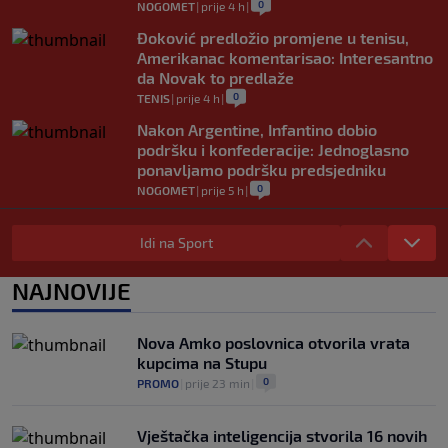
0
NOGOMET
|
prije 4 h
|
Đoković predložio promjene u tenisu,
Amerikanac komentarisao: Interesantno
da Novak to predlaže
0
TENIS
|
prije 4 h
|
Nakon Argentine, Infantino dobio
podršku i konfederacije: Jednoglasno
ponavljamo podršku predsjedniku
0
NOGOMET
|
prije 5 h
|
Tužne vijesti: Preminuo nekadašnji
prvak Jugoslavije
Idi na Sport
0
OSTALI SPORTOVI
|
prije 5 h
|
NAJNOVIJE
Pravna bitka Luke Dončića i Anamarije
Goltes seli se u Sloveniju: Spominje se
čak 50 miliona dolara
Nova Amko poslovnica otvorila vrata
0
KOŠARKA
|
prije 6 h
|
kupcima na Stupu
0
PROMO
|
prije 23 min
|
Vještačka inteligencija stvorila 16 novih