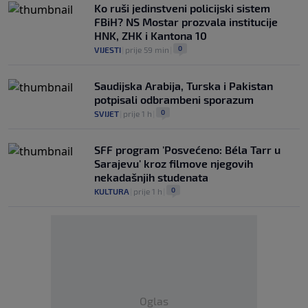
Ko ruši jedinstveni policijski sistem
FBiH? NS Mostar prozvala institucije
HNK, ZHK i Kantona 10
0
VIJESTI
|
prije 59 min
|
Saudijska Arabija, Turska i Pakistan
potpisali odbrambeni sporazum
0
SVIJET
|
prije 1 h
|
SFF program 'Posvećeno: Béla Tarr u
Sarajevu' kroz filmove njegovih
nekadašnjih studenata
0
KULTURA
|
prije 1 h
|
Oglas