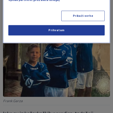
Luka
i
Denis
.
Prikaži svrhe
Prihvatam
Frank Garza