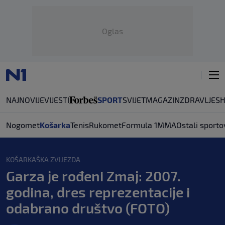
Oglas
NAJNOVIJE
VIJESTI
SPORT
SVIJET
MAGAZIN
ZDRAVLJE
S
Nogomet
Košarka
Tenis
Rukomet
Formula 1
MMA
Ostali sporto
KOŠARKAŠKA ZVIJEZDA
Garza je rođeni Zmaj: 2007.
godina, dres reprezentacije i
odabrano društvo (FOTO)