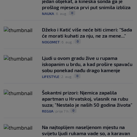
jedan objekat, a kineska sonda ga je
prošlog mjeseca prvi put snimila izbliza
0
NAUKA
|
6. aug.
|
Džeko i Katić više neće biti cimeri: "Sada
će morati kuhati za nju, ne za mene..."
0
NOGOMET
|
6. aug.
|
Ljudi u ovom gradu žive u rupama
iskopanim u brdu, a kad prošire spavaću
sobu ponekad nađu drago kamenje
0
LIFESTYLE
|
2. aug.
|
Šokantni prizori: Njemica zapalila
apartman u Hrvatskoj, vlasnik na rubu
suza; "Nestalo je naših 50 godina života"
0
REGIJA
|
prije 7 h
|
Na najtoplijem naseljenom mjestu na
svijetu ljudi rukama vade so, a karavan