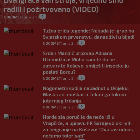
radili i požrtvovano (VIDEO)
0
NOGOMET
|
prije 2 h
|
Tužna priča legende: Nekada je igrao na
Svjetskom prvenstvu, danas živi u bijedi
0
NOGOMET
|
prije 2 h
|
Srđan Mandić prozvao Adnana
Džemidžića: Molio sam te da ne
zatvarate Koševo, smiješ li inspekciju
poslati Borcu?
0
NOGOMET
|
prije 3 h
|
Nogometni sudija napadnut u Osijeku:
Maskirani muškarci čekali ga tokom
jutarnjeg trčanja
0
NOGOMET
|
prije 3 h
|
Horde zla poručile da neće ići u
Vrapčiće, a upravu FK Sarajevo okrivili
za neigranje na Koševu: "Ovakav odnos
nećemo tolerisati"