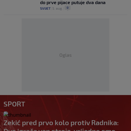
do prve pijace putuje dva dana
0
SVIJET
|
5. aug.
|
Oglas
SPORT
Zekić pred prvo kolo protiv Radnika:
Dva igrača van stroja, vrijedno smo